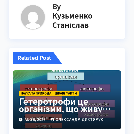
By
Кузьменко
Станіслав
Related Post
НАУКА ТА ПРИРОДА
ЦІКАВІ ФАКТИ
Гетеротрофи це
організми, що живуть
за рахунок готової
AUG 6, 2026
ОЛЕКСАНДР ДИХТЯРУК
органіки