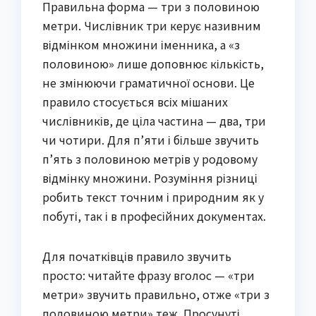
Правильна форма — три з половиною
метри. Числівник три керує називним
відмінком множини іменника, а «з
половиною» лише доповнює кількість,
не змінюючи граматичної основи. Це
правило стосується всіх мішаних
числівників, де ціла частина — два, три
чи чотири. Для п’яти і більше звучить
п’ять з половиною метрів у родовому
відмінку множини. Розуміння різниці
робить текст точним і природним як у
побуті, так і в професійних документах.
Для початківців правило звучить
просто: читайте фразу вголос — «три
метри» звучить правильно, отже «три з
половиною метри» теж. Просунуті