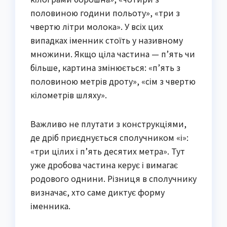
половиною години польоту», «три з
чвертю літри молока». У всіх цих
випадках іменник стоїть у називному
множини. Якщо ціла частина — п’ять чи
більше, картина змінюється: «п’ять з
половиною метрів дроту», «сім з чвертю
кілометрів шляху».
Важливо не плутати з конструкціями,
де дріб приєднується сполучником «і»:
«три цілих і п’ять десятих метра». Тут
уже дробова частина керує і вимагає
родового однини. Різниця в сполучнику
визначає, хто саме диктує форму
іменника.