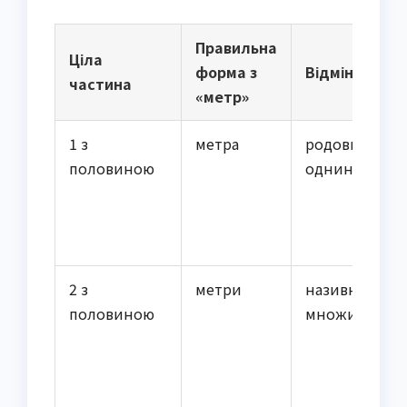
Правильна
Ціла
форма з
Відмінок
частина
«метр»
1 з
метра
родовий
половиною
однини
2 з
метри
називний
половиною
множини