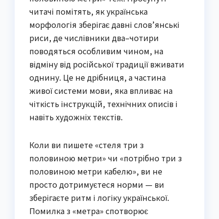
читачі помітять, як українська
морфологія зберігає давні слов’янські
риси, де числівники два–чотири
поводяться особливим чином, на
відміну від російської традиції вживати
однину. Це не дрібниця, а частина
живої системи мови, яка впливає на
чіткість інструкцій, технічних описів і
навіть художніх текстів.
Коли ви пишете «стеля три з
половиною метри» чи «потрібно три з
половиною метри кабелю», ви не
просто дотримуєтеся норми — ви
зберігаєте ритм і логіку української.
Помилка з «метра» спотворює