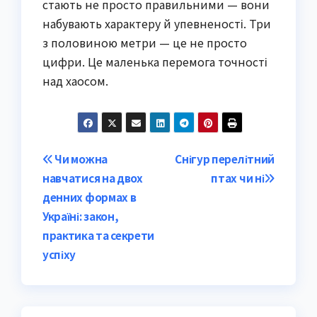
стають не просто правильними — вони
набувають характеру й упевненості. Три
з половиною метри — це не просто
цифри. Це маленька перемога точності
над хаосом.
Post
Чи можна
Снігур перелітний
навчатися на двох
птах чи ні
navigation
денних формах в
Україні: закон,
практика та секрети
успіху