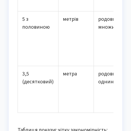
5 з
метрів
родовий
половиною
множини
3,5
метра
родовий
(десятковий)
однини
Таблиця показує чітку закономірність: