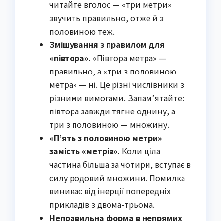
читайте вголос — «три метри»
звучить правильно, отже й з
половиною теж.
Змішування з правилом для
«півтора».
«Півтора метра» —
правильно, а «три з половиною
метра» — ні. Це різні числівники з
різними вимогами. Запам’ятайте:
півтора завжди тягне однину, а
три з половиною — множину.
«П’ять з половиною метри»
замість «метрів».
Коли ціла
частина більша за чотири, вступає в
силу родовий множини. Помилка
виникає від інерції попередніх
прикладів з двома-трьома.
Неправильна форма в непрямих