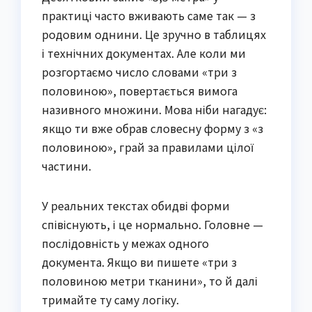
практиці часто вживають саме так — з
родовим однини. Це зручно в таблицях
і технічних документах. Але коли ми
розгортаємо число словами «три з
половиною», повертається вимога
називного множини. Мова ніби нагадує:
якщо ти вже обрав словесну форму з «з
половиною», грай за правилами цілої
частини.
У реальних текстах обидві форми
співіснують, і це нормально. Головне —
послідовність у межах одного
документа. Якщо ви пишете «три з
половиною метри тканини», то й далі
тримайте ту саму логіку.