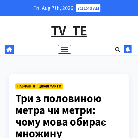
Skip
Fri. Aug 7th, 2026
7:11:41 AM
to
content
TV_TE
НАВЧАННЯ
ЦІКАВІ ФАКТИ
Три з половиною
метра чи метри:
чому мова обирає
множину