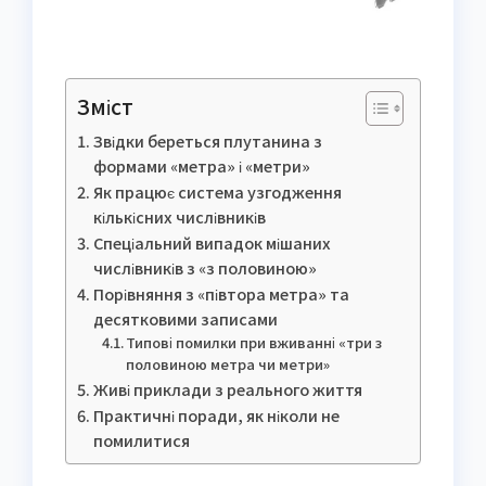
Зміст
Звідки береться плутанина з
формами «метра» і «метри»
Як працює система узгодження
кількісних числівників
Спеціальний випадок мішаних
числівників з «з половиною»
Порівняння з «півтора метра» та
десятковими записами
Типові помилки при вживанні «три з
половиною метра чи метри»
Живі приклади з реального життя
Практичні поради, як ніколи не
помилитися