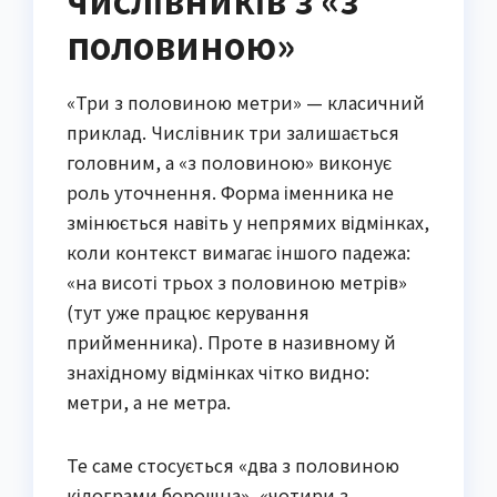
половиною»
«Три з половиною метри» — класичний
приклад. Числівник три залишається
головним, а «з половиною» виконує
роль уточнення. Форма іменника не
змінюється навіть у непрямих відмінках,
коли контекст вимагає іншого падежа:
«на висоті трьох з половиною метрів»
(тут уже працює керування
прийменника). Проте в називному й
знахідному відмінках чітко видно:
метри, а не метра.
Те саме стосується «два з половиною
кілограми борошна», «чотири з