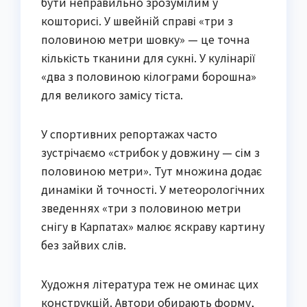
бути неправильно зрозумілим у
кошторисі. У швейній справі «три з
половиною метри шовку» — це точна
кількість тканини для сукні. У кулінарії
«два з половиною кілограми борошна»
для великого замісу тіста.
У спортивних репортажах часто
зустрічаємо «стрибок у довжину — сім з
половиною метри». Тут множина додає
динаміки й точності. У метеорологічних
зведеннях «три з половиною метри
снігу в Карпатах» малює яскраву картину
без зайвих слів.
Художня література теж не оминає цих
конструкцій. Автори обирають форму,