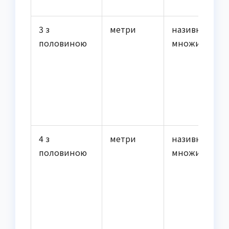
3 з
метри
називний
половиною
множини
4 з
метри
називний
половиною
множини