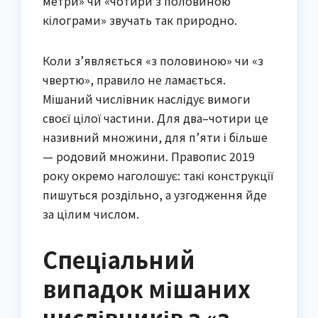
метри» чи «чотири з половиною
кілограми» звучать так природно.
Коли з’являється «з половиною» чи «з
чвертю», правило не ламається.
Мішаний числівник наслідує вимоги
своєї цілої частини. Для два–чотири це
називний множини, для п’яти і більше
— родовий множини. Правопис 2019
року окремо наголошує: такі конструкції
пишуться роздільно, а узгодження йде
за цілим числом.
Спеціальний
випадок мішаних
числівників з «з