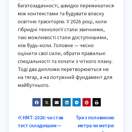
багатозадачності, швидко перемикатися
між контекстами та будувати власну
освітню траєкторію. У 2026 році, коли
гібридні технології стали звичними,
такі можливості стали доступнішими,
ніж будь-коли. Головне — чесно
оцінити свої сили, обрати правильні
спеціальності та почати з чіткого плану.
Тоді два дипломи перетворюються не
на тягар, а на потужний фундамент для
майбутнього.
Post
НМТ-2026: чи став
Три з половиною
тест складнішим —
метра чи метри:
navigation