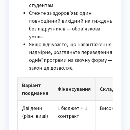
студентам.
Стежте за здоров’ям: один
повноцінний вихідний на тиждень
без підручників — обов’язкова
умова.
Якщо відчуваєте, що навантаження
надмірне, розгляньте переведення
однієї програми на заочну форму —
закон це дозволяє.
Варіант
Фінансування
Складність
поєднання
Дві денні
1 бюджет + 1
Висока
(різні виші)
контракт