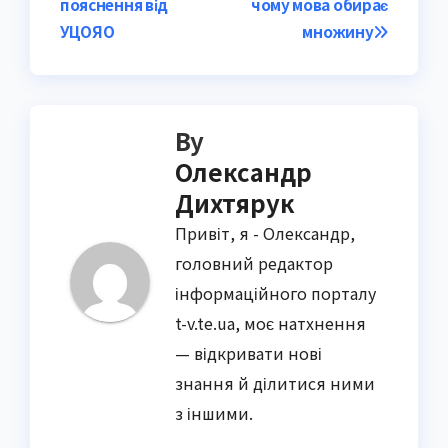
пояснення від
чому мова обирає
УЦОЯО
множину
By
Олександр
Дихтярук
Привіт, я - Олександр,
головний редактор
інформаційного порталу
t-v.te.ua, моє натхнення
— відкривати нові
знання й ділитися ними
з іншими.