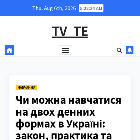
Skip
Thu. Aug 6th, 2026
5:22:25 AM
to
content
TV_TE
НАВЧАННЯ
Чи можна навчатися
на двох денних
формах в Україні:
закон, практика та