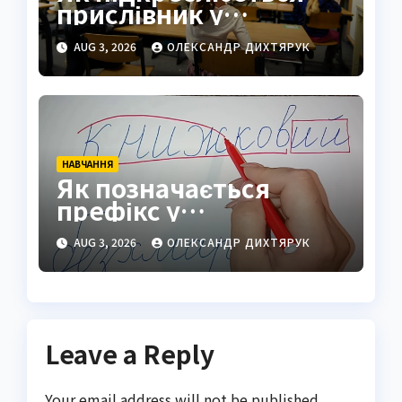
прислівник у
синтаксичному
AUG 3, 2026
ОЛЕКСАНДР ДИХТЯРУК
розборі
НАВЧАННЯ
Як позначається
префікс у
морфемному розборі
AUG 3, 2026
ОЛЕКСАНДР ДИХТЯРУК
слова
Leave a Reply
Your email address will not be published.