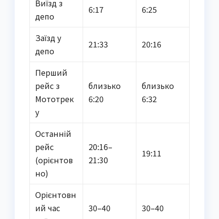
Виїзд з
6:17
6:25
депо
Заїзд у
21:33
20:16
депо
Перший
рейс з
близько
близько
Мототрек
6:20
6:32
у
Останній
рейс
20:16–
19:11
(орієнтов
21:30
но)
Орієнтовн
ий час
30–40
30–40