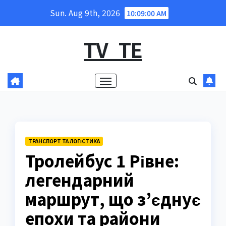
Skip
Sun. Aug 9th, 2026
10:09:01 AM
to
content
TV_TE
ТРАНСПОРТ ТА ЛОГІСТИКА
Тролейбус 1 Рівне:
легендарний
маршрут, що з’єднує
епохи та райони