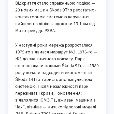
Відкриття стало справжньою подією —
20 нових машин Škoda 9Tr з реостатно-
контакторною системою керування
вийшли на лінію завдовжки 13,1 км від
Мототреку до РЗВА.
У наступні роки мережа розросталася.
1975-го з’явився маршрут №2, 1976-го —
№3 до залізничного вокзалу. Парк
поповнювали новими Škoda 9Tr, а з 1989
року почали надходити економічніші
Škoda 14Tr з тиристорно-імпульсною
системою. Після незалежності парк
переживав і кризи, і оновлення:
з’являлися ЮМЗ Т1, вживані машини з
Чехії, пізніше — низькопідлогові моделі
ЛАЗ, Дніпро Т203 та сучасні Solaris.