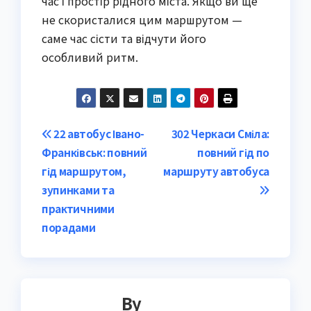
час і простір рідного міста. Якщо ви ще
не скористалися цим маршрутом —
саме час сісти та відчути його
особливий ритм.
Post
22 автобус Івано-
302 Черкаси Сміла:
Франківськ: повний
повний гід по
navigation
гід маршрутом,
маршруту автобуса
зупинками та
практичними
порадами
By