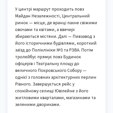
У центрі маршрут проходить повз
Майдан Незалежності, Центральний
ринок — місце, де вранці пахне свіжими
овочами та квітами, а ввечері
збираються містяни. Далі — Пивзавод з
його історичними будівлями, короткий
заїзд до Поліклініки №3 та РЗВА. Потім
тролейбус прямує повз Будинок
офіцерів і Театральну площу до
величного Покровського Собору —
однієї з головних архітектурних перлин
Рівного. Завершується рейс у
спокійному селищі Ювілейне з його
житловими кварталами, магазинами та
зеленими двориками.