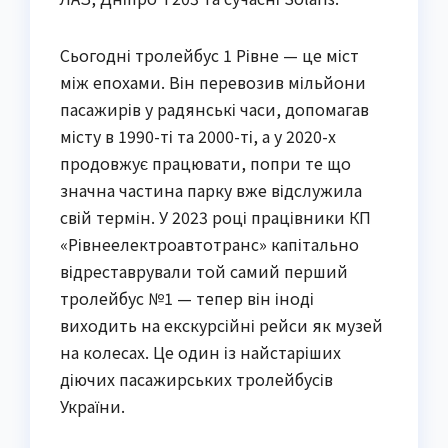
Сьогодні тролейбус 1 Рівне — це міст
між епохами. Він перевозив мільйони
пасажирів у радянські часи, допомагав
місту в 1990-ті та 2000-ті, а у 2020-х
продовжує працювати, попри те що
значна частина парку вже відслужила
свій термін. У 2023 році працівники КП
«Рівнеелектроавтотранс» капітально
відреставрували той самий перший
тролейбус №1 — тепер він іноді
виходить на екскурсійні рейси як музей
на колесах. Це один із найстаріших
діючих пасажирських тролейбусів
України.