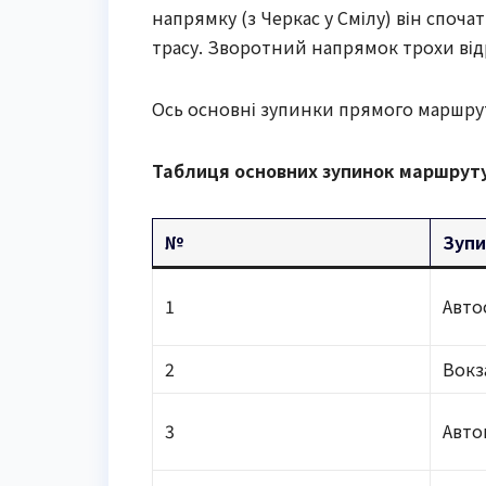
напрямку (з Черкас у Смілу) він споч
трасу. Зворотний напрямок трохи від
Ось основні зупинки прямого маршрут
Таблиця основних зупинок маршруту
№
Зуп
1
Авто
2
Вокз
3
Авто