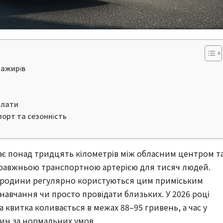
сажирів
плати
порт та сезонність
ає понад тридцять кілометрів між обласним центром т
справжньою транспортною артерією для тисяч людей.
а родини регулярно користуються цим приміським
навчання чи просто провідати близьких. У 2026 році
 квитка коливається в межах 88–95 гривень, а час у
лин за нормальних умов.