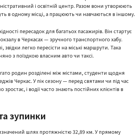
іністративний і освітній центр. Разом вони утворюють
ть в одному місці, а працюють чи навчаються в іншому.
ідності пересадок для багатьох пасажирів. Він стартує
вокзалу в Черкасах — зручного транспортного хабу.
і, звідки легко пересісти на міські маршрути. Така
няно з поїздкою власним авто чи таксі.
агато родин розділені між містами, студенти щодня
джів Черкас. У пік сезону — перед святами чи під час
 зростає, і водії часто знають постійних клієнтів в
та зупинки
визначений шлях протяжністю 32,89 км. У прямому