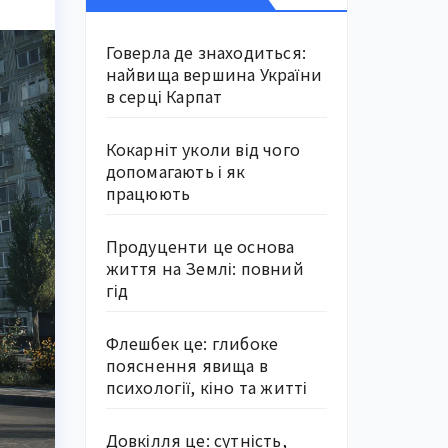
Говерла де знаходиться:
найвища вершина України
в серці Карпат
Кокарніт уколи від чого
допомагають і як
працюють
Продуценти це основа
життя на Землі: повний
гід
Флешбек це: глибоке
пояснення явища в
психології, кіно та житті
Довкілля це: сутність,