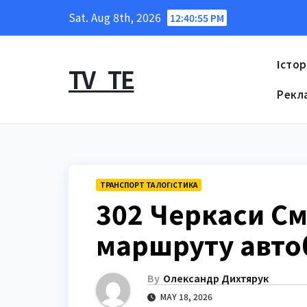
Skip
Sat. Aug 8th, 2026
12:40:56 PM
to
content
Істор
TV_TE
Рекл
ТРАНСПОРТ ТА ЛОГІСТИКА
302 Черкаси См
маршруту авто
By
Олександр Дихтярук
MAY 18, 2026