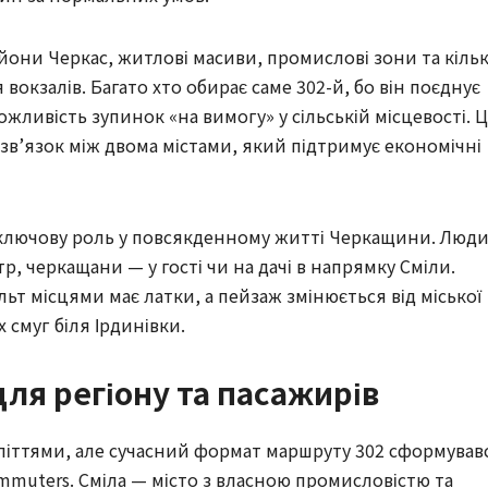
йони Черкас, житлові масиви, промислові зони та кіль
 вокзалів. Багато хто обирає саме 302-й, бо він поєднує
можливість зупинок «на вимогу» у сільській місцевості. 
в’язок між двома містами, який підтримує економічні
 ключову роль у повсякденному житті Черкащини. Люди
р, черкащани — у гості чи на дачі в напрямку Сміли.
льт місцями має латки, а пейзаж змінюється від міської
 смуг біля Ірдинівки.
ля регіону та пасажирів
иліттями, але сучасний формат маршруту 302 сформував
mmuters. Сміла — місто з власною промисловістю та