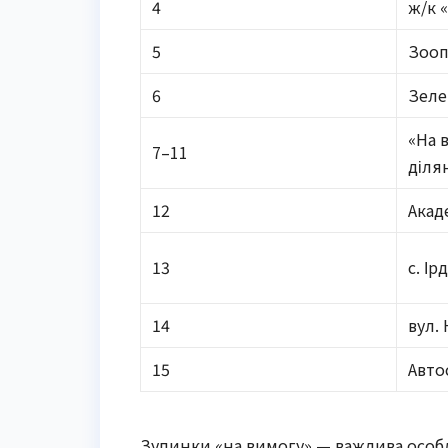
4
ж/к 
5
Зооп
6
Зеле
«На 
7–11
діля
12
Акад
13
с. Ір
14
вул.
15
Авто
Зупинки «на вимогу» — важлива особлив