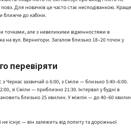
 повз. Для новачків це часто стає несподіванкою. Кращ
и ближче до кабіни.
 точками, але з невеликими відмінностями в
ка на вул. Вернигори. Загалом близько 18–20 точок у
ого перевіряти
з Черкас зазвичай о 6:00, з Сміли — близько 5:40–6:00.
:00, зі Сміли — приблизно 21:30. Інтервал у будні в
 становить близько 25 хвилин. У міжпік — до 40–60 хвили
і не існує — він залежить від попиту та дорожньої