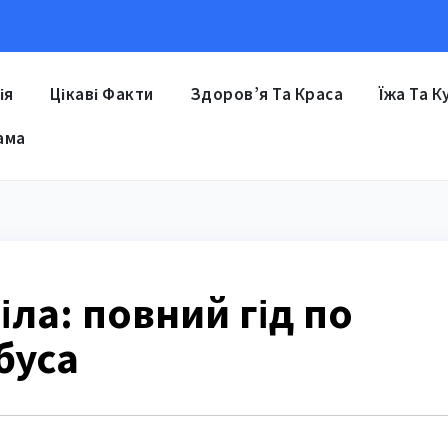
ія
Цікаві Факти
Здоров’я Та Краса
Їжа Та К
ама
іла: повний гід по
буса