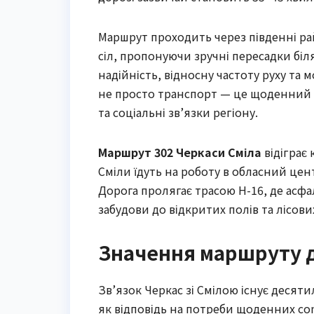
Маршрут проходить через південні ра
сіл, пропонуючи зручні пересадки біля
надійність, відносну частоту руху та 
не просто транспорт — це щоденний з
та соціальні зв’язки регіону.
Маршрут 302 Черкаси Сміла
відіграє
Сміли їдуть на роботу в обласний цент
Дорога пролягає трасою Н-16, де асфа
забудови до відкритих полів та лісових
Значення маршруту д
Зв’язок Черкас зі Смілою існує десят
як відповідь на потреби щоденних co