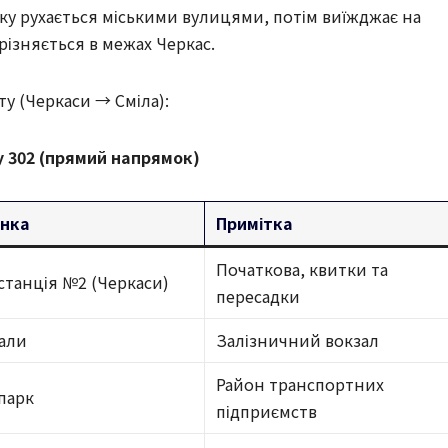
атку рухається міськими вулицями, потім виїжджає на
різняється в межах Черкас.
у (Черкаси → Сміла):
 302 (прямий напрямок)
инка
Примітка
Початкова, квитки та
станція №2 (Черкаси)
пересадки
али
Залізничний вокзал
Район транспортних
парк
підприємств