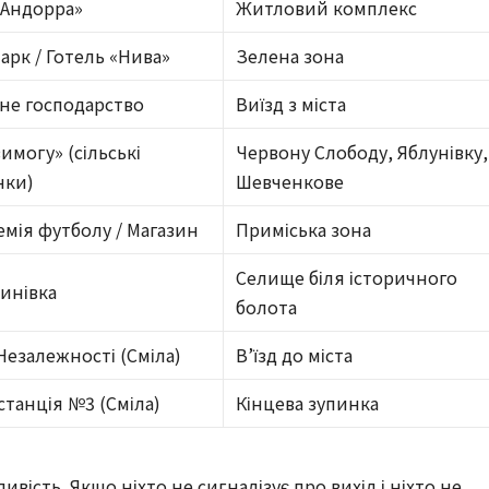
«Андорра»
Житловий комплекс
арк / Готель «Нива»
Зелена зона
не господарство
Виїзд з міста
вимогу» (сільські
Червону Слободу, Яблунівку,
нки)
Шевченкове
емія футболу / Магазин
Приміська зона
Селище біля історичного
динівка
болота
 Незалежності (Сміла)
В’їзд до міста
станція №3 (Сміла)
Кінцева зупинка
ість. Якщо ніхто не сигналізує про вихід і ніхто не