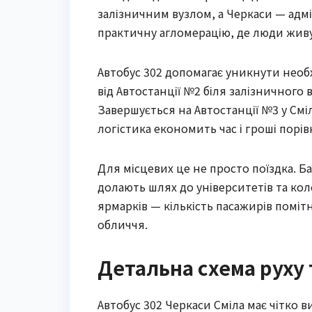
залізничним вузлом, а Черкаси — адм
практичну агломерацію, де люди живу
Автобус 302 допомагає уникнути необх
від Автостанції №2 біля залізничного 
Завершується на Автостанції №3 у Сміл
логістика економить час і гроші порів
Для місцевих це не просто поїздка. Б
долають шлях до університетів та коле
ярмарків — кількість пасажирів помітно
обличчя.
Детальна схема руху 
Автобус 302 Черкаси Сміла має чітко 