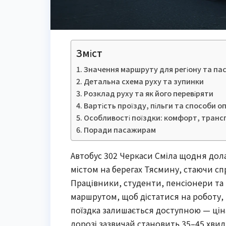
Зміст
Значення маршруту для регіону та па
Детальна схема руху та зупинки
Розклад руху та як його перевіряти
Вартість проїзду, пільги та способи о
Особливості поїздки: комфорт, транс
Поради пасажирам
Автобус 302 Черкаси Сміла щодня дол
містом на берегах Тясмину, стаючи 
Працівники, студенти, пенсіонери т
маршрутом, щоб дістатися на роботу, 
поїздка залишається доступною — ціна
дорозі зазвичай становить 35–45 хви