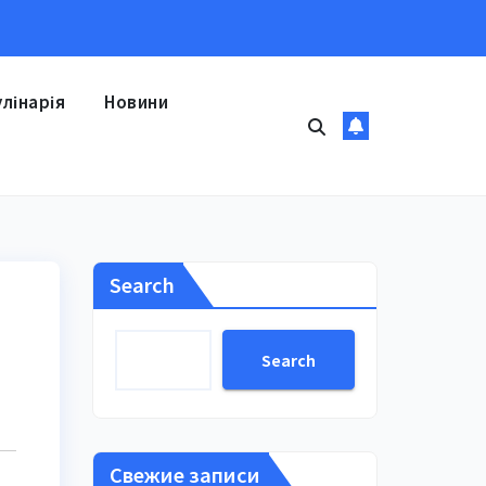
улінарія
Новини
Search
Search
Свежие записи