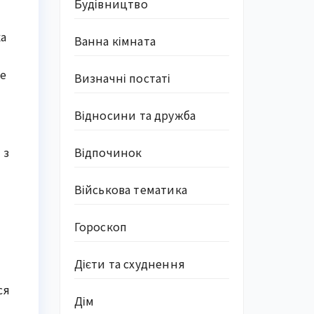
Будівництво
ка
Ванна кімната
Це
Визначні постаті
Відносини та дружба
 з
Відпочинок
Військова тематика
Гороскоп
Дієти та схуднення
ся
Дім