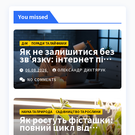
You missed
ДІМ
ПОРАДИ ТА ЛАЙФХАКИ
Як не залишитися без
зв’язку: інтернет під
час відключень світла
06.08.2026
ОЛЕКСАНДР ДИХТЯРУК
NO COMMENTS
НАУКА ТА ПРИРОДА
САДІВНИЦТВО ТА РОСЛИНИ
Як ростуть фісташки:
повний цикл від
насіння до стиглого