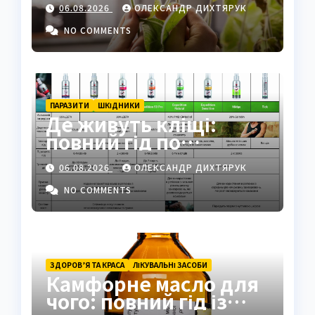
06.08.2026
ОЛЕКСАНДР ДИХТЯРУК
горіха
NO COMMENTS
ПАРАЗИТИ
ШКІДНИКИ
Де живуть кліщі:
повний гід по
біотопах, ризиках і
06.08.2026
ОЛЕКСАНДР ДИХТЯРУК
захисті
NO COMMENTS
ЗДОРОВ’Я ТА КРАСА
ЛІКУВАЛЬНІ ЗАСОБИ
Камфорне масло для
чого: повний гід із