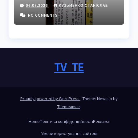
застосуванням і
06.08.2026
КУЗЬМЕНКО СТАНІСЛАВ
властивостями
NO COMMENTS
TV_TE
Proudly powered by WordPress
|
Theme: Newsup by
Themeansar
.
Home
Політика конфіденційності
Реклама
Умови користування сайтом