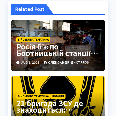
Related Post
ВІЙСЬКОВА ТЕМАТИКА
Росія б’є по
Бортницькій станції:
експерт попередив
AUG 5, 2026
ОЛЕКСАНДР ДИХТЯРУК
про катастрофу
ВІЙСЬКОВА ТЕМАТИКА
НОВИНИ
21 бригада ЗСУ де
знаходиться:
Подільськ як