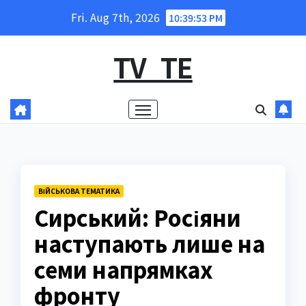
Skip
Fri. Aug 7th, 2026
10:39:54 PM
to
content
TV_TE
ВІЙСЬКОВА ТЕМАТИКА
Сирський: Росіяни
наступають лише на
семи напрямках
фронту