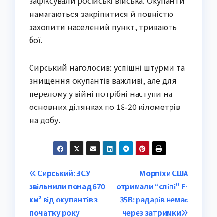
зафіксували російські війська. Окупанти
намагаються закріпитися й повністю
захопити населений пункт, тривають
бої.
Сирський наголосив: успішні штурми та
знищення окупантів важливі, але для
перелому у війні потрібні наступи на
основних ділянках по 18-20 кілометрів
на добу.
Post
Сирський: ЗСУ
Морпіхи США
звільнили понад 670
отримали “сліпі” F-
navigation
км² від окупантів з
35B: радарів немає
початку року
через затримки