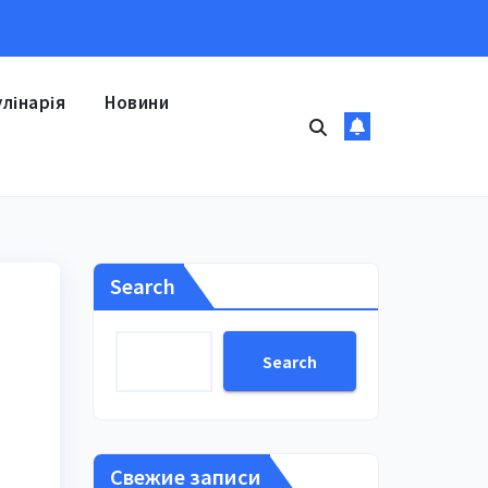
улінарія
Новини
Search
Search
Свежие записи