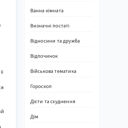
Ванна кімната
а
Визначні постаті
Відносини та дружба
Відпочинок
Військова тематика
її
Гороскоп
ся
Дієти та схуднення
ий
Дім
а