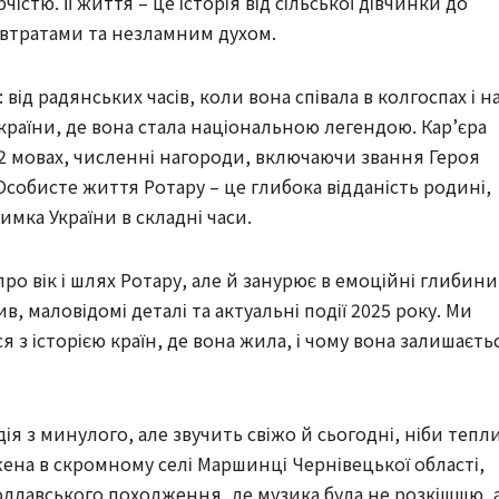
істю. Її життя – це історія від сільської дівчинки до
 втратами та незламним духом.
від радянських часів, коли вона співала в колгоспах і н
країни, де вона стала національною легендою. Кар’єра
 12 мовах, численні нагороди, включаючи звання Героя
 Особисте життя Ротару – це глибока відданість родині,
имка України в складні часи.
ро вік і шлях Ротару, але й занурює в емоційні глибини 
в, маловідомі деталі та актуальні події 2025 року. Ми
я з історією країн, де вона жила, і чому вона залишаєть
дія з минулого, але звучить свіжо й сьогодні, ніби тепл
жена в скромному селі Маршинці Чернівецької області,
олдавського походження, де музика була не розкішшю, 