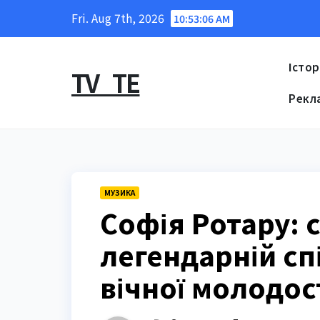
Skip
Fri. Aug 7th, 2026
10:53:07 AM
to
content
Істор
TV_TE
Рекл
МУЗИКА
Софія Ротару: 
легендарній спі
вічної молодос