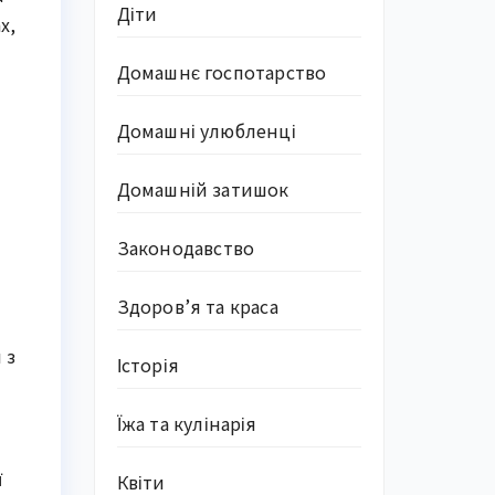
Діти
х,
Домашнє госпотарство
Домашні улюбленці
Домашній затишок
Законодавство
Здоров’я та краса
 з
Історія
Їжа та кулінарія
ї
Квіти