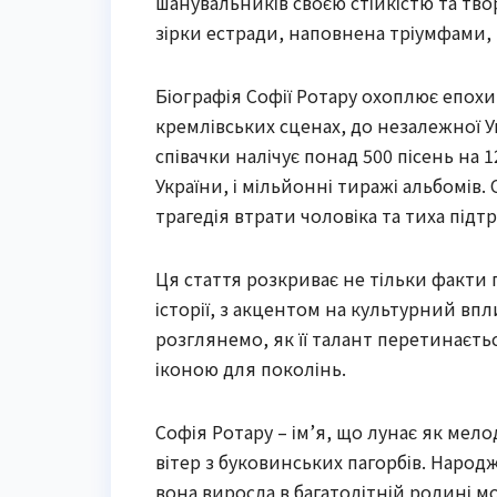
шанувальників своєю стійкістю та творч
зірки естради, наповнена тріумфами,
Біографія Софії Ротару охоплює епохи: 
кремлівських сценах, до незалежної У
співачки налічує понад 500 пісень на
України, і мільйонні тиражі альбомів.
трагедія втрати чоловіка та тиха підтр
Ця стаття розкриває не тільки факти п
історії, з акцентом на культурний впли
розглянемо, як її талант перетинаєтьс
іконою для поколінь.
Софія Ротару – ім’я, що лунає як мело
вітер з буковинських пагорбів. Народ
вона виросла в багатодітній родині м