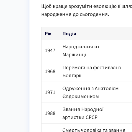
Щоб краще зрозуміти еволюцію її шлях
народження до сьогодення.
Рік
Подія
Народження в с.
1947
Маршинці
Перемога на фестивалі в
1968
Болгарії
Одруження з Анатолієм
1971
Євдокименком
Звання Народної
1988
артистки СРСР
Смерть чоловіка та звання