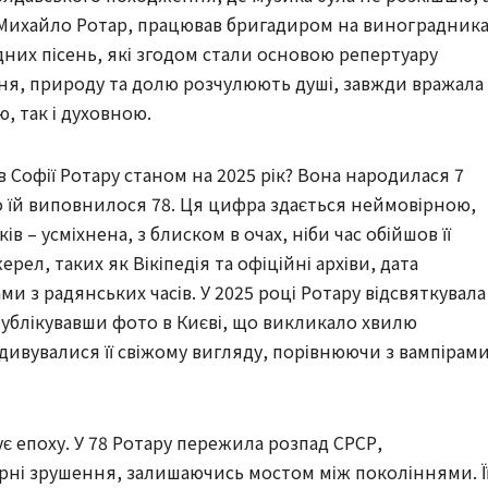
Михайло Ротар, працював бригадиром на виноградника
дних пісень, які згодом стали основою репертуару
хання, природу та долю розчулюють душі, завжди вражала
, так і духовною.
в Софії Ротару станом на 2025 рік? Вона народилася 7
го їй виповнилося 78. Ця цифра здається неймовірною,
ів – усміхнена, з блиском в очах, ніби час обійшов її
ел, таких як Вікіпедія та офіційні архіви, дата
 з радянських часів. У 2025 році Ротару відсвяткувала
опублікувавши фото в Києві, що викликало хвилю
ивувалися її свіжому вигляду, порівнюючи з вампірами
ує епоху. У 78 Ротару пережила розпад СРСР,
урні зрушення, залишаючись мостом між поколіннями. Ї