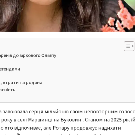
оренів до зіркового Олімпу
 легендами
, втрати та родина
асність
ка завоювала серця мільйонів своїм неповторним голос
року в селі Маршинці на Буковині. Станом на 2025 рік ї
ато хто відпочиває, але Ротару продовжує надихати