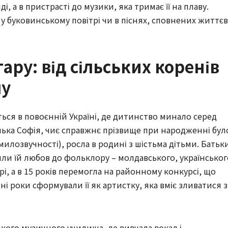
і, а в пристрасті до музики, яка тримає її на плаву.
у буковинському повітрі чи в піснях, сповнених життєв
тару: від сільських коренів
пу
ься в повоєнній Україні, де дитинство минало серед
нька Софія, чиє справжнє прізвище при народженні бул
милозвучності), росла в родині з шістьма дітьми. Батьк
и їй любов до фольклору – молдавського, українськог
орі, а в 15 років перемогла на районному конкурсі, що
і роки сформували її як артистку, яка вміє зливатися з
ького музичного училища, де вивчала вокал і