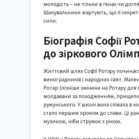
молодість – не тільки в генах чи догляд
Шанувальники жартують, що її секрет 
сили.
Біографія Софії Ро
до зіркового Олім
Життєвий шлях Софії Ротару починаєт
виноградників і народних свят. Мале
Ротар (пізніше змінене на Ротару для 
молдавани за походженням, прищепил
румунського. У школі вона співала в х
стало першим кроком до слави. Ці ранн
музикою, ніби струмок з рікою.
У 1960-х Ротару вступила до Чернівец