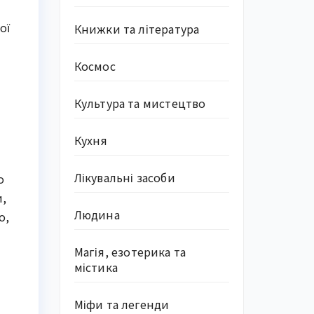
ої
Книжки та література
Космос
Культура та мистецтво
Кухня
Лікувальні засоби
о
и,
Людина
о,
Магія, езотерика та
містика
Міфи та легенди