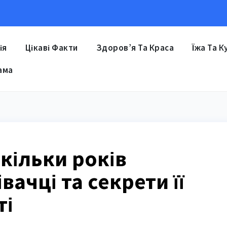
ія
Цікаві Факти
Здоров’я Та Краса
Їжа Та К
ама
скільки років
вачці та секрети її
ті