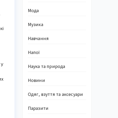
Мода
а
Музика
кі
Навчання
Напої
 У
Наука та природа
их
Новини
Одяг, взуття та аксесуари
Паразити