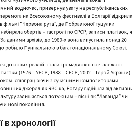
ричний водночас, привернув увагу на республіканських
 перемога на Всесоюзному фестивалі в Болгарії відкрил
 фільмі “Червона рута”, де її образ юної гуцулки
а набирала обертів – гастролі по СРСР, записи платівок, я
а даними архівів, до 1980-х вона випустила понад 20
що робило її унікальною в багатонаціональному Союзі.
ася до нових реалій: стала громадянкою незалежної
истки (1976 – УРСР, 1988 – СРСР, 2002 – Герой України).
-роком, співпрацюючи з сучасними композиторами.
 новинних джерел як RBC.ua, Ротару відійшла від активн
 культуру залишається потужним – пісні як “Лаванда” чи
ючи нові покоління.
ї в хронології