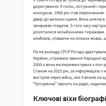
диригування. Її голос, потужний і лі
конкурсах. 1968 рік став переломним:
двері до великої сцени. Вона знялася в
зачарував глядачів. З того часу кар’єр
розліталися мільйонними тиражами. З
альбомів, співаючи на кількох мовах, 
Після розпаду СРСР Ротару адаптувал
України, отримала звання Народної арт
2000-х вона експериментувала з поп
Станом на 2025 рік, за інформацією з
виступів через війну, але її вплив на
“Хуторянка” звучать на радіо, надиха
Ключові віхи біографі