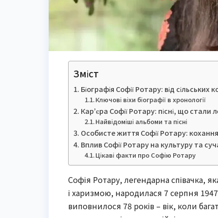
Зміст
Біографія Софії Ротару: від сільських к
Ключові віхи біографії в хронології
Кар’єра Софії Ротару: пісні, що стали
Найвідоміші альбоми та пісні
Особисте життя Софії Ротару: кохання
Вплив Софії Ротару на культуру та суч
Цікаві факти про Софію Ротару
Софія Ротару, легендарна співачка, я
і харизмою, народилася 7 серпня 1947 
виповнилося 78 років – вік, коли баг