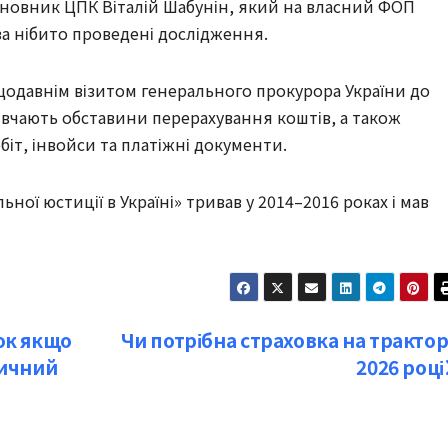
асновник ЦПК Віталій Шабунін, який на власний ФОП
за нібито проведені дослідження.
ещодавнім візитом генерального прокурора України до
вчають обставини перерахування коштів, а також
біт, інвойси та платіжні документи.
ої юстиції в Україні» тривав у 2014–2016 роках і мав
ок якщо
Чи потрібна страховка на трактор
дичний
2026 році