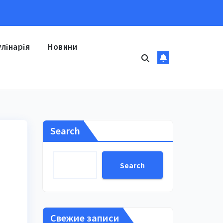
улінарія
Новини
Search
Search
Свежие записи