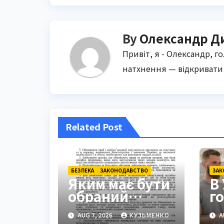
By
Олександр Д
Привіт, я - Олександр, г
натхнення — відкривати 
Related Post
БЕЗПЕКА
ЗАКОНОДАВСТВО
ЗАК
Яким має бути
В 
обраний
г
поліцейський
п
AUG 7, 2026
КУЗЬМЕНКО
A
захід: ключові
р