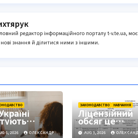
ихтярук
оловний редактор інформаційного порталу t-v.te.ua, моє
нові знання й ділитися ними з іншими.
ОНОДАВСТВО
ЗАКОНОДАВСТВО
НАВЧАННЯ
Україні
Ліцензійний
отують
обсяг це
енсійну
ключовий
UG 5, 2026
ОЛЕКСАНДР
AUG 3, 2026
ОЛЕКСАН
еформу:
параметр