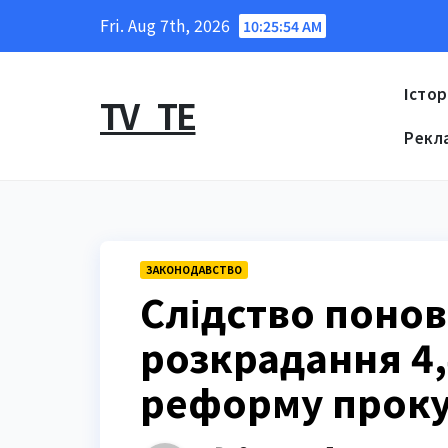
Skip
Fri. Aug 7th, 2026
10:25:55 AM
to
content
Істор
TV_TE
Рекл
ЗАКОНОДАВСТВО
Слідство понов
розкрадання 4,
реформу прок