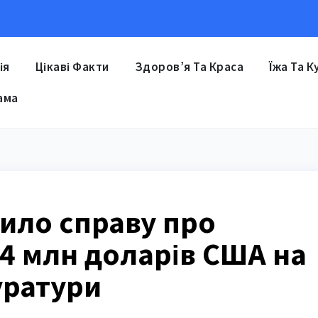
ія
Цікаві Факти
Здоров’я Та Краса
Їжа Та К
ама
ило справу про
4 млн доларів США на
уратури