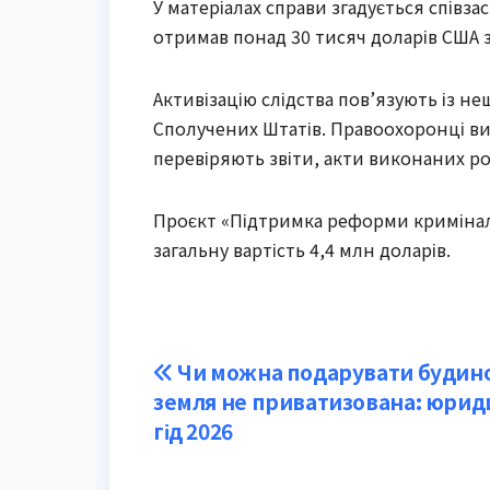
У матеріалах справи згадується співз
отримав понад 30 тисяч доларів США 
Активізацію слідства пов’язують із н
Сполучених Штатів. Правоохоронці ви
перевіряють звіти, акти виконаних ро
Проєкт «Підтримка реформи кримінальн
загальну вартість 4,4 млн доларів.
Post
Чи можна подарувати будин
земля не приватизована: юри
navigation
гід 2026