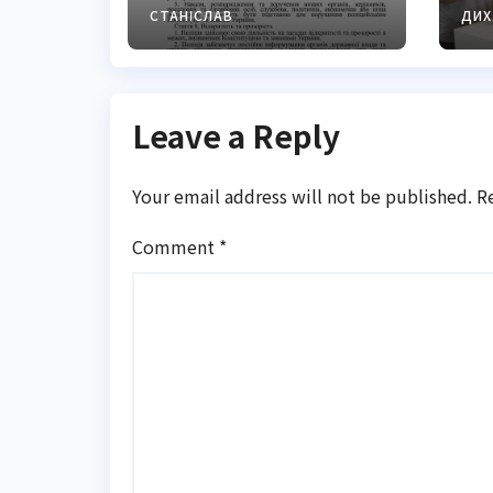
вимоги закону
м
СТАНІСЛАВ
ДИХ
г
Leave a Reply
Your email address will not be published.
R
Comment
*