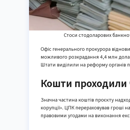
Стоси стодоларових банкнот
Офіс генерального прокурора віднов
можливого розкрадання 4,4 млн долар
Штати виділили на реформу органів п
Кошти проходили 
Значна частина коштів проєкту надхо
корупції». ЦПК перераховував гроші н
правовими угодами на виконання експ