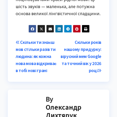
шість звуків — маленька, але потужна
основа великої лінгвістичної спадщини.
Post
Скільки ти знаєш
Скільки років
мов стільки разів ти
нашому придурку:
navigation
людина: як кожна
вірусний мем Google
нова мова відкриває
та точний вік у 2026
в тобі нові грані
році
By
Олександр
Дихтярук