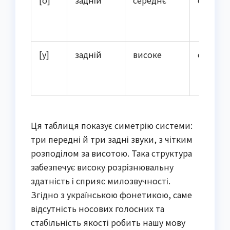
[у]
задній
високе
огубле
Ця таблиця показує симетрію системи:
три передні й три задні звуки, з чітким
розподілом за висотою. Така структура
забезпечує високу розрізнювальну
здатність і сприяє милозвучності.
Згідно з українською фонетикою, саме
відсутність носових голосних та
стабільність якості робить нашу мову