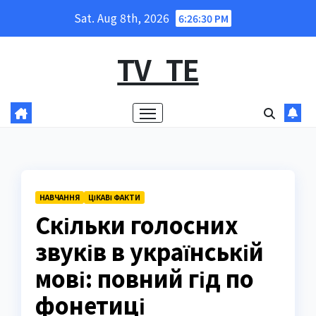
Skip
Sat. Aug 8th, 2026
6:26:31 PM
to
content
TV_TE
НАВЧАННЯ
ЦІКАВІ ФАКТИ
Скільки голосних
звуків в українській
мові: повний гід по
фонетиці