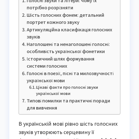
Голосні звуки та літери: чому їх
потрібно розрізняти
Шість голосних фонем: детальний
портрет кожного звуку
Артикуляційна класифікація голосних
звуків
Наголошені та ненаголошені голосні:
особливість української фонетики
Історичний шлях формування
системи голосних
Голосні в поезії, пісні та милозвучності
української мови
Цікаві факти про голосні звуки
української мови
Типові помилки та практичні поради
для вивчення
В українській мові рівно шість голосних
звуків утворюють серцевину її