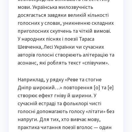
мови. Українська милозвучність
досягається завдяки великій кількості
голосних у словах, уникненню складних
приголосних скупчень та чіткій вимові.
У народних піснях і поезії Тараса
Шевченка, Лесі Українки чи сучасних
авторів голосні створюють алітерацію та
асонанс, які роблять текст «співучим».
Наприклад, у рядку «Реве та стогне
Дніпр широкий…» повторення [о] та [е]
створює ефект гніву й ширини. У
сучасній естраді та фольклорі чисті
голосні допомагають голосу «літати» без
напруги. Для тих, хто вивчає мову,
практика читання поезії вголос — один