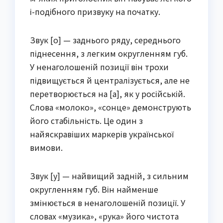
і-подібного призвуку на початку.
Звук [о] — заднього ряду, середнього
піднесення, з легким округленням губ.
У ненаголошеній позиції він трохи
підвищується й централізується, але не
перетворюється на [а], як у російській.
Слова «молоко», «сонце» демонструють
його стабільність. Це один з
найяскравіших маркерів української
вимови.
Звук [у] — найвищий задній, з сильним
округленням губ. Він найменше
змінюється в ненаголошеній позиції. У
словах «музика», «рука» його чистота