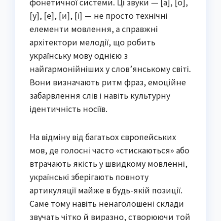
фонетичної системи. Ці звуки — [а], [о],
[у], [е], [и], [і] — не просто технічні
елементи мовлення, а справжні
архітектори мелодії, що робить
українську мову однією з
найгармонійніших у слов’янському світі.
Вони визначають ритм фраз, емоційне
забарвлення слів і навіть культурну
ідентичність носіїв.
На відміну від багатьох європейських
мов, де голосні часто «стискаються» або
втрачають якість у швидкому мовленні,
українські зберігають повноту
артикуляції майже в будь-якій позиції.
Саме тому навіть ненаголошені склади
звучать чітко й виразно, створюючи той