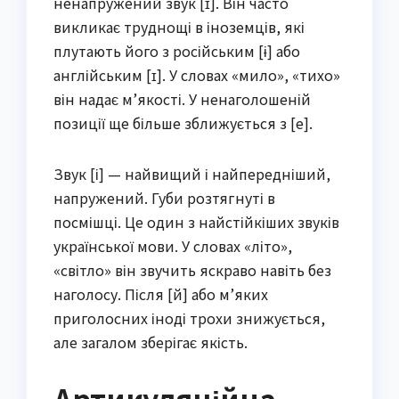
ненапружений звук [ɪ]. Він часто
викликає труднощі в іноземців, які
плутають його з російським [ɨ] або
англійським [ɪ]. У словах «мило», «тихо»
він надає м’якості. У ненаголошеній
позиції ще більше зближується з [е].
Звук [і] — найвищий і найпередніший,
напружений. Губи розтягнуті в
посмішці. Це один з найстійкіших звуків
української мови. У словах «літо»,
«світло» він звучить яскраво навіть без
наголосу. Після [й] або м’яких
приголосних іноді трохи знижується,
але загалом зберігає якість.
Артикуляційна