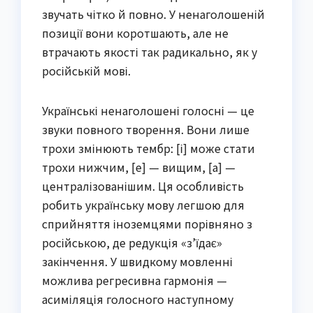
звучать чітко й повно. У ненаголошеній
позиції вони коротшають, але не
втрачають якості так радикально, як у
російській мові.
Українські ненаголошені голосні — це
звуки повного творення. Вони лише
трохи змінюють тембр: [і] може стати
трохи нижчим, [е] — вищим, [а] —
централізованішим. Ця особливість
робить українську мову легшою для
сприйняття іноземцями порівняно з
російською, де редукція «з’їдає»
закінчення. У швидкому мовленні
можлива регресивна гармонія —
асиміляція голосного наступному