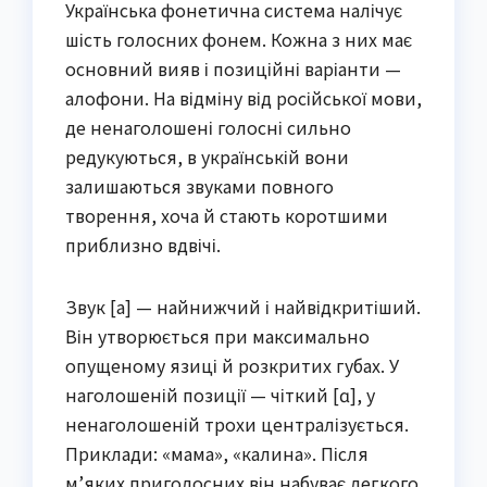
Українська фонетична система налічує
шість голосних фонем. Кожна з них має
основний вияв і позиційні варіанти —
алофони. На відміну від російської мови,
де ненаголошені голосні сильно
редукуються, в українській вони
залишаються звуками повного
творення, хоча й стають коротшими
приблизно вдвічі.
Звук [а] — найнижчий і найвідкритіший.
Він утворюється при максимально
опущеному язиці й розкритих губах. У
наголошеній позиції — чіткий [ɑ], у
ненаголошеній трохи централізується.
Приклади: «мама», «калина». Після
м’яких приголосних він набуває легкого