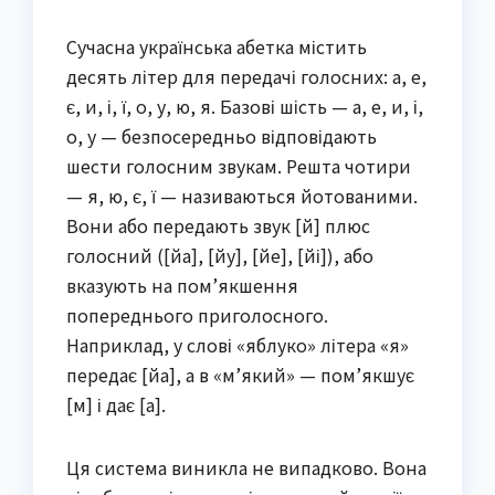
Сучасна українська абетка містить
десять літер для передачі голосних: а, е,
є, и, і, ї, о, у, ю, я. Базові шість — а, е, и, і,
о, у — безпосередньо відповідають
шести голосним звукам. Решта чотири
— я, ю, є, ї — називаються йотованими.
Вони або передають звук [й] плюс
голосний ([йа], [йу], [йе], [йі]), або
вказують на пом’якшення
попереднього приголосного.
Наприклад, у слові «яблуко» літера «я»
передає [йа], а в «м’який» — пом’якшує
[м] і дає [а].
Ця система виникла не випадково. Вона