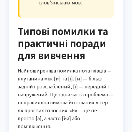
слов’янських мов.
Типові помилки та
практичні поради
для вивчення
Найпоширеніша помилка початківців —
плутанина між [и] та [і]. [и] — більш
задній і розслаблений, [і] — передній і
напружений. Ще одна часта проблема —
неправильна вимова йотованих літер
як простих голосних. «Я» — це не
просто [а], а часто [йа] або
пом’якшення.