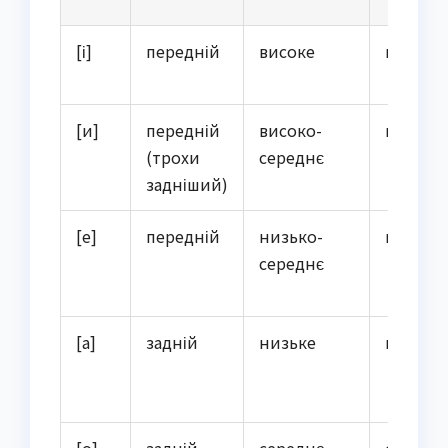
[і]
передній
високе
неогуб
[и]
передній
високо-
неогуб
(трохи
середнє
задніший)
[е]
передній
низько-
неогуб
середнє
[а]
задній
низьке
неогуб
[о]
задній
середнє
огубле