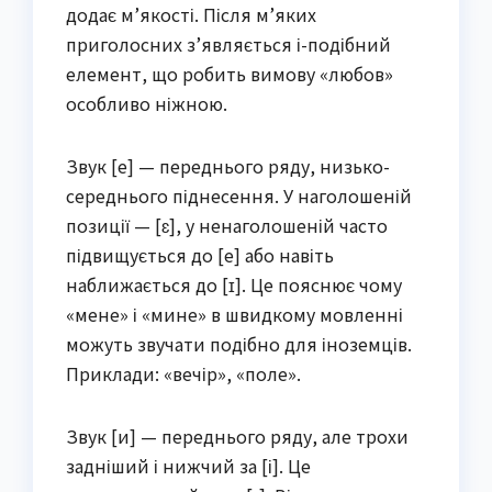
додає м’якості. Після м’яких
приголосних з’являється і-подібний
елемент, що робить вимову «любов»
особливо ніжною.
Звук [е] — переднього ряду, низько-
середнього піднесення. У наголошеній
позиції — [ɛ], у ненаголошеній часто
підвищується до [e] або навіть
наближається до [ɪ]. Це пояснює чому
«мене» і «мине» в швидкому мовленні
можуть звучати подібно для іноземців.
Приклади: «вечір», «поле».
Звук [и] — переднього ряду, але трохи
задніший і нижчий за [і]. Це