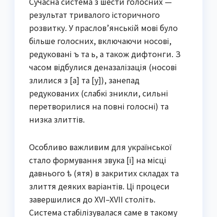
Сучасна система з шести голосних —
результат тривалого історичного
розвитку. У праслов’янській мові було
більше голосних, включаючи носові,
редуковані ъ та ь, а також дифтонги. З
часом відбулися деназалізація (носові
злилися з [а] та [у]), занепад
редукованих (слабкі зникли, сильні
перетворилися на повні голосні) та
низка злиттів.
Особливо важливим для української
стало формування звука [і] на місці
давнього ѣ (ятя) в закритих складах та
злиття деяких варіантів. Ці процеси
завершилися до XVI–XVII століть.
Система стабілізувалася саме в такому