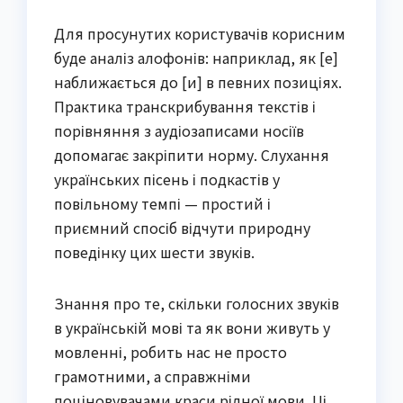
Для просунутих користувачів корисним
буде аналіз алофонів: наприклад, як [е]
наближається до [и] в певних позиціях.
Практика транскрибування текстів і
порівняння з аудіозаписами носіїв
допомагає закріпити норму. Слухання
українських пісень і подкастів у
повільному темпі — простий і
приємний спосіб відчути природну
поведінку цих шести звуків.
Знання про те, скільки голосних звуків
в українській мові та як вони живуть у
мовленні, робить нас не просто
грамотними, а справжніми
поціновувачами краси рідної мови. Ці