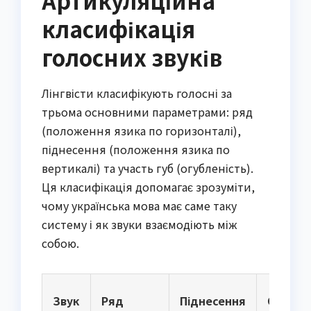
класифікація
голосних звуків
Лінгвісти класифікують голосні за
трьома основними параметрами: ряд
(положення язика по горизонталі),
піднесення (положення язика по
вертикалі) та участь губ (огубленість).
Ця класифікація допомагає зрозуміти,
чому українська мова має саме таку
систему і як звуки взаємодіють між
собою.
Звук
Ряд
Піднесення
Огубле