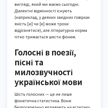
вигляді, який ми маємо сьогодні.
Діалектні відмінності існують
(наприклад, у деяких західних говірках
якість [и] чи [е] може трохи
відрізнятися), але літературна норма
чітко тримається шести фонем.
Голосні в поезії,
пісні та
милозвучності
української мови
Шість голосних — це не лише
фонетична статистика. Вони
безпосередньо впливають на естетику