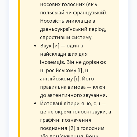
носових голосних (як у
польській чи французькій).
Носовість зникла ще в
давньоукраїнський період,
спростивши систему.
Звук [и] — один з
найскладніших для
іноземців. Він не дорівнює
ні російському [ɨ], ні
англійському [ɪ]. Його
правильна вимова — ключ
до автентичного звучання.
Йотовані літери я, ю, є, ї —
це не окремі голосні звуки, а
графічні позначення
поєднання [й] з голосним
або пом’якшення. Вони