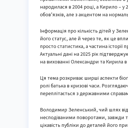
народилася в 2004 році, а Кирило – у 
обов’язків, але з акцентом на нормал
Інформація про кількість дітей у Зеле
його статус, але й через те, як це впл
просто статистика, а частина історії п
Актуальні дані на 2025 рік підтвердж
на вихованні Олександри та Кирила в У
Ця тема розкриває ширші аспекти біог
ролі батька в кризові часи. Розгляда
переплітається з державними справам
Володимир Зеленський, чий шлях від 
несподіваними поворотами, завжди тр
цікавість публіки до деталей його пр