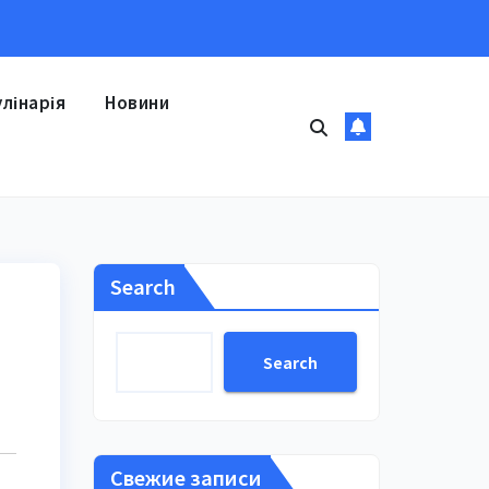
улінарія
Новини
Search
Search
Свежие записи