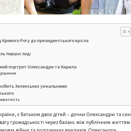
д Кривого Рогу до президентського крісла
оль першої леді
ьний портрет Олександри та Кирила
 рішення
о робить Зеленських унікальними
нського
риватність
аїни, є батьком двох дітей – дочки Олександри та син
вагу громадськості через баланс між публічним життям 
мовах війни та політичних викликів. Олександра