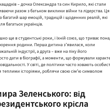
 нащадків – дочка Олександра та син Кирило, які стали
иваючи разом з батьком виклики війни та лідерства. Ця
ю багатий шар емоцій, традицій і щоденних реалій, які
я багатьох українців.
о ще в студентські роки, і їхній союз, що триває пона
творення родини. Перша дитина з’явилася, коли
альній індустрії, а друга – вже на піку його
росто дати в біографії, а моменти, що формували характ
відальності. У світі, де політики часто ховають особис
ся теплими історіями, роблячи свою сім’ю символом
ира Зеленського: від
резидентського крісла