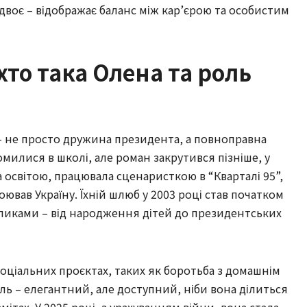
 – двоє – відображає баланс між кар’єрою та особистим
хто така Олена та роль
– не просто дружина президента, а повноправна
милися в школі, але роман закрутився пізніше, у
а освітою, працювала сценаристкою в “Кварталі 95”,
ював Україну. Їхній шлюб у 2003 році став початком
икликами – від народження дітей до президентських
соціальних проєктах, таких як боротьба з домашнім
тиль – елегантний, але доступний, ніби вона ділиться