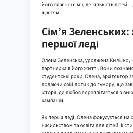
його власної сім’ї, де кількість дітей
щастям.
Сім’я Зеленських: 
першої леді
Олена Зеленська, уроджена Кияшко, 
партнерка в його житті. Вони познайо
студентські роки. Олена, архітектор з
додаючи свій дотик до гумору, що заво
історії, де любов переплітається з в
кампаній.
Як перша леді, Олена фокусується на 
насильством та освіта для дітей. Її с