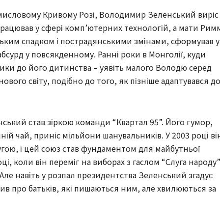
мисловому Кривому Розі, Володимир Зеленський виріс
 працював у сфері комп’ютерних технологій, а мати Рим
нським спадком і пострадянськими змінами, сформував у
абсурд у повсякденному. Ранні роки в Монголії, куди
тики до його дитинства – уявіть малого Володю серед
нового світу, подібно до того, як пізніше адаптувався д
нський став зіркою команди “Квартал 95”. Його гумор,
ній чай, приніс мільйони шанувальників. У 2003 році ві
гою, і цей союз став фундаментом для майбутньої
ці, коли він переміг на виборах з гаслом “Слуга народу”
Але навіть у розпал президентства Зеленський згадує
орив про батьків, які пишаються ним, але хвилюються за