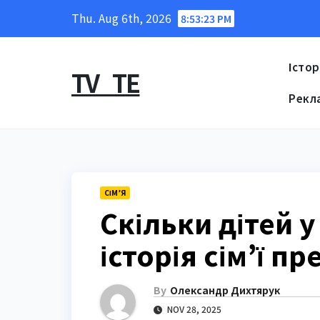
Skip
Thu. Aug 6th, 2026
8:53:24 PM
to
content
Істор
TV_TE
Рекл
СІМ’Я
Скільки дітей 
історія сім’ї п
By
Олександр Дихтярук
NOV 28, 2025