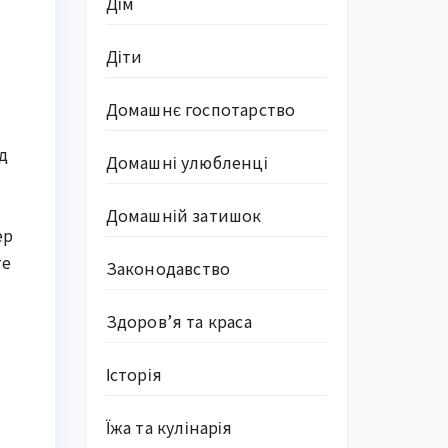
Дім
Діти
Домашнє госпотарство
д
Домашні улюбленці
Домашній затишок
ер
те
Законодавство
Здоров’я та краса
Історія
Їжа та кулінарія