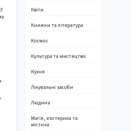
 у
Квіти
ма
Книжки та література
Космос
о
Культура та мистецтво
Кухня
н
Лікувальні засоби
,
Людина
Магія, езотерика та
містика