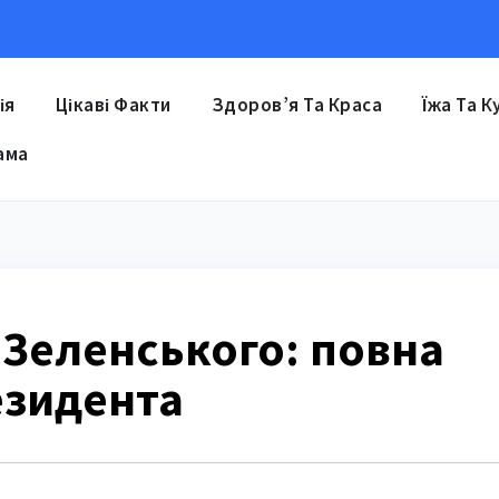
ія
Цікаві Факти
Здоров’я Та Краса
Їжа Та К
ама
у Зеленського: повна
резидента