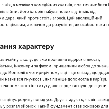
лінія, а мозаїка з комедійних скетчів, політичних битв і
ків війни, його історія набула нових відтінків: від
 лідера, який протистоїть агресії. Цей еволюційний
осто цікавим, а ключем до розуміння, як особисте жит
вання характеру
 звичайну школу, де вже проявляв лідерські якості,
 батьки, інженери за фахом, прищепили любов до знань
 до Монголії в чотирирічному віці – це епізод, що дода
ін навчився гнучкості, яка пізніше допомогла в кар’єрі.
економічного інституту, але серце тягнуло до сцени.
ка цінує родину понад усе. Друзі згадують, як він завж
іть у розпал зйомок. Такий фундамент став основою для