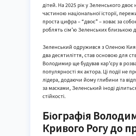
дітей. На 2025 рік у Зеленського двоє
частиною національної історії, переж
проста цифра – “двоє” – ховає за собо
роблять сім’ю Зеленських близькою дл
Зеленський одружився з Оленою Кияшк
два десятиліття, став основою для с
Володимир ще будував кар’єру в розваж
популярності як актора. Ці події не п
лідера, додаючи йому глибини та відпо
за масками, Зеленський іноді ділить
стійкості.
Біографія Володим
Кривого Рогу до п