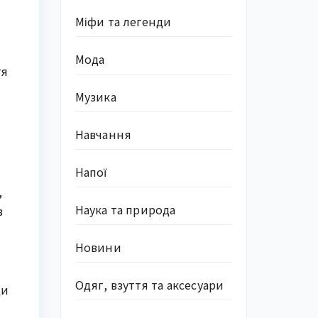
Міфи та легенди
Мода
тя
Музика
Навчання
Напої
,
Наука та природа
в
Новини
Одяг, взуття та аксесуари
ди