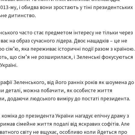
2013-му, і обидва вони зростають у тіні президентських
ьне дитинство.
нського часто стає предметом інтересу не тільки через
иває на образ сучасного лідера. Двоє нащадків – це не
ро сім’ю, яка переживає історичні події разом з країною.
ують, що сім’я не розширилася, і Зеленські фокусуються
країні.
рафії Зеленського, від його ранніх років як шоумена до
ючи деталі, можна побачити, як особисте життя
и, додаючи людського виміру до постаті президента.
коміка до президента України нагадує епічну драму з
имав сімейне життя подалі від яскравих софітів. Але
иватного світу не вщухає, особливо коли йдеться про