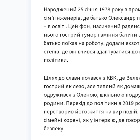
Народжений 25 січня 1978 року в про
сім’ї інженерів, де батько Олександр
– в освіті. Цей фон, насичений радя
нього гострий гумор і вміння бачити 
батько поїхав на роботу, додали екзо
степів, де він вчився адаптуватися до 
політики.
Шлях до слави почався з КВК, де Зеле
гострий як лезо, але теплий як домаш
одружився з Оленою, шкільною подру
родини. Перехід до політики в 2019 ро
перетворив його життя на вир подій. 
сімейні корені, як у інтерв’ю, де гов
безпеку.