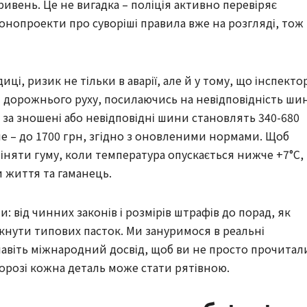
ривень. Це не вигадка – поліція активно перевіряє
конопроекти про суворіші правила вже на розгляді, тож
иці, ризик не тільки в аварії, але й у тому, що інспекто
дорожнього руху, посилаючись на невідповідність ши
 за зношені або невідповідні шини становлять 340-680
не – до 1700 грн, згідно з оновленими нормами. Щоб
няти гуму, коли температура опускається нижче +7°C, 
и життя та гаманець.
и: від чинних законів і розмірів штрафів до порад, як
кнути типових пасток. Ми зануримося в реальні
навіть міжнародний досвід, щоб ви не просто прочитал
дорозі кожна деталь може стати рятівною.