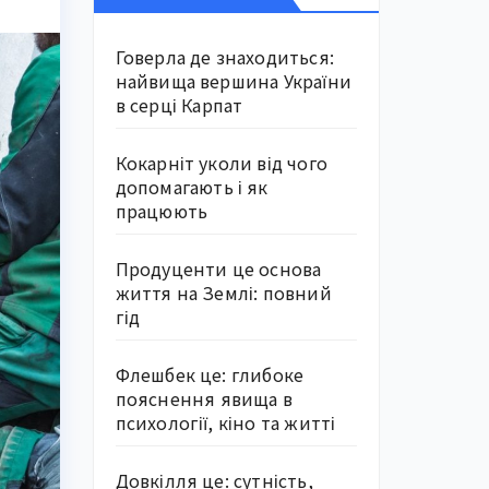
Говерла де знаходиться:
найвища вершина України
в серці Карпат
Кокарніт уколи від чого
допомагають і як
працюють
Продуценти це основа
життя на Землі: повний
гід
Флешбек це: глибоке
пояснення явища в
психології, кіно та житті
Довкілля це: сутність,