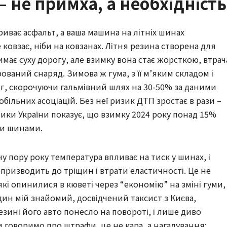
– не примха, а необхідність
криває асфальт, а ваша машина на літніх шинах
 ковзає, ніби на ковзанах. Літня резина створена для
имає суху дорогу, але взимку вона стає жорсткою, втрач
ований снаряд. Зимова ж гума, з її м’яким складом і
іг, скорочуючи гальмівний шлях на 30-50% за даними
більних асоціацій. Без неї ризик ДТП зростає в рази –
ики України показує, що взимку 2024 року понад 15%
ми шинами.
дну пору року температура впливає на тиск у шинах, і
призводить до тріщин і втрати еластичності. Це не
, які опинилися в кюветі через “економію” на зміні гуми,
н мій знайомий, досвідчений таксист з Києва,
резині його авто понесло на повороті, і лише диво
и говоримо про штрафи, це не кара, а нагадування: