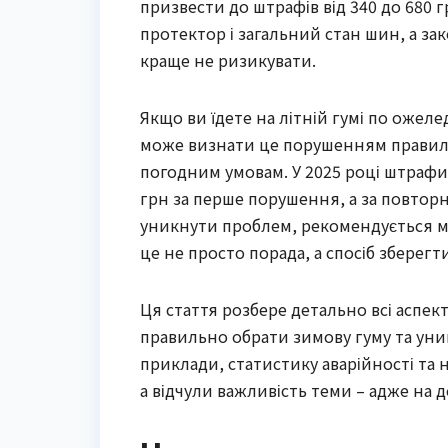
призвести до штрафів від 340 до 680 г
протектор і загальний стан шин, а за
краще не ризикувати.
Якщо ви їдете на літній гумі по ожелед
може визнати це порушенням правил 
погодним умовам. У 2025 році штрафи
грн за перше порушення, а за повтор
уникнути проблем, рекомендується мі
це не просто порада, а спосіб зберегт
Ця стаття розбере детально всі аспект
правильно обрати зимову гуму та уни
приклади, статистику аварійності та 
а відчули важливість теми – адже на 