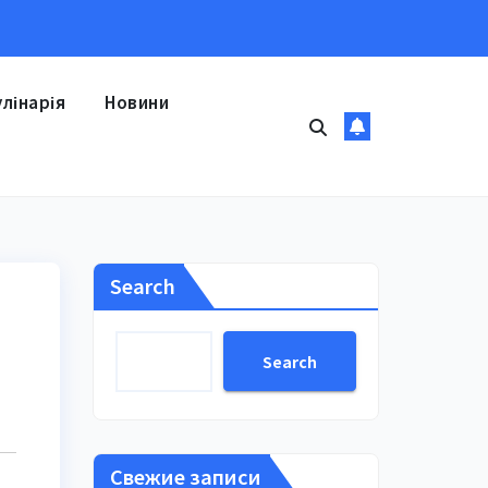
улінарія
Новини
Search
Search
Свежие записи