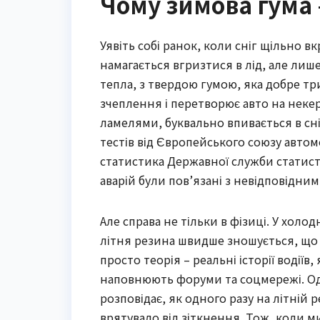
Чому зимова гума 
Уявіть собі ранок, коли сніг щільно в
намагається вгризтися в лід, але лише
тепла, з твердою гумою, яка добре тр
зчеплення і перетворює авто на некер
ламелями, буквально впивається в сн
тестів від Європейського союзу автомо
статистика Державної служби статист
аварій були пов’язані з невідповідни
Але справа не тільки в фізиці. У холо
літня резина швидше зношується, що 
просто теорія – реальні історії водіїв
наповнюють форуми та соцмережі. Оди
розповідає, як одного разу на літній 
врятувало від зіткнення. Тож, коли м