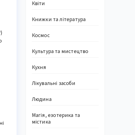
Квіти
Книжки та література
)
Космос
о
Культура та мистецтво
Кухня
Лікувальні засоби
Людина
Магія, езотерика та
містика
ні