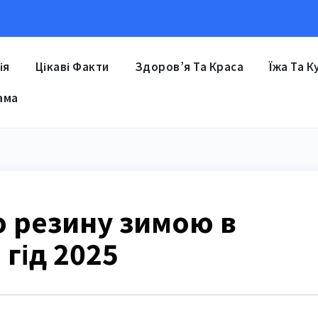
ія
Цікаві Факти
Здоров’я Та Краса
Їжа Та К
ама
ю резину зимою в
 гід 2025