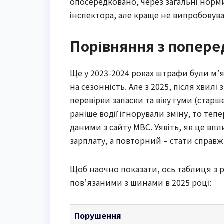
опосередковано, через загальні норми 
інспектора, але краще не випробовув
Порівняння з попере
Ще у 2023-2024 роках штрафи були м’
на сезонність. Але з 2025, після хвил
перевірки запаски та віку гуми (старш
раніше водії ігнорували зміну, то теп
даними з сайту МВС. Уявіть, як це вп
зарплату, а повторний – стати справж
Щоб наочно показати, ось таблиця з
пов’язаними з шинами в 2025 році:
Порушення