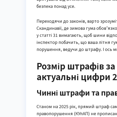
безпека понад усе.
Переходячи до законів, варто зрозумі
Скандинавії, де зимова гума обов’язк
у статті 31 вимагають, щоб шини відп
інспектор побачить, що ваша літня гу
порушення, ведучи до штрафу. І ось ми
Розмір штрафів за
актуальні цифри 
Чинні штрафи та пра
Станом на 2025 рік, прямий штраф сам
правопорушення (КУпАП) не прописаний