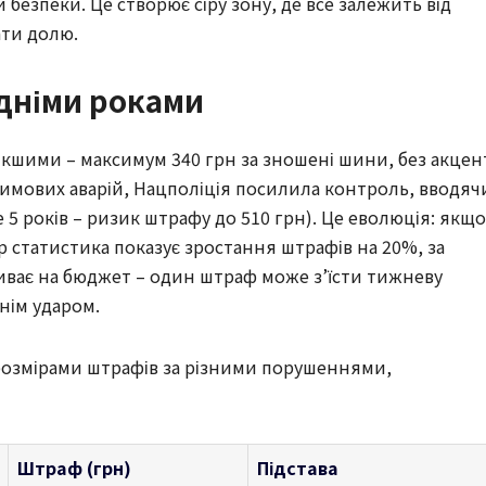
безпеки. Це створює сіру зону, де все залежить від
ати долю.
дніми роками
якшими – максимум 340 грн за зношені шини, без акцен
і зимових аварій, Нацполіція посилила контроль, вводяч
е 5 років – ризик штрафу до 510 грн). Це еволюція: якщо
ер статистика показує зростання штрафів на 20%, за
ливає на бюджет – один штраф може з’їсти тижневу
нім ударом.
 розмірами штрафів за різними порушеннями,
Штраф (грн)
Підстава