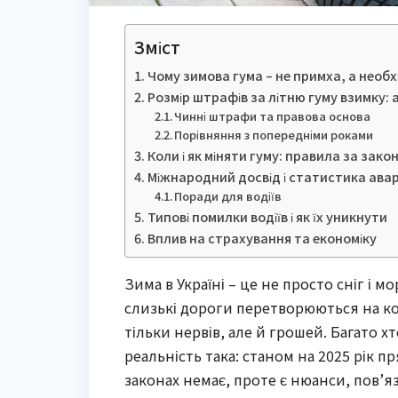
Зміст
Чому зимова гума – не примха, а необх
Розмір штрафів за літню гуму взимку: 
Чинні штрафи та правова основа
Порівняння з попередніми роками
Коли і як міняти гуму: правила за зако
Міжнародний досвід і статистика авар
Поради для водіїв
Типові помилки водіїв і як їх уникнути
Вплив на страхування та економіку
Зима в Україні – це не просто сніг і 
слизькі дороги перетворюються на к
тільки нервів, але й грошей. Багато х
реальність така: станом на 2025 рік 
законах немає, проте є нюанси, пов’я