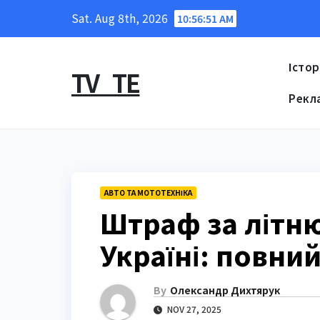
Skip
Sat. Aug 8th, 2026
10:56:52 AM
to
content
Істор
TV_TE
Рекл
АВТО ТА МОТОТЕХНІКА
Штраф за літн
Україні: повний
By
Олександр Дихтярук
NOV 27, 2025