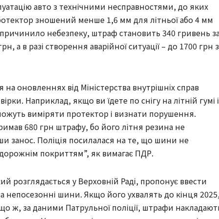
плуатацію авто з технічними несправностями, до яких
ротектор зношений менше 1,6 мм для літньої або 4 мм
 спричинило небезпеку, штраф становить 340 гривень з
н, а в разі створення аварійної ситуації – до 1700 грн з
я на оновленнях від Міністерства внутрішніх справ
ірки. Наприклад, якщо ви їдете по снігу на літній гумі і
 можуть виміряти протектор і визнати порушення.
римав 680 грн штрафу, бо його літня резина не
 занос. Поліція посилалася на те, що шини не
дорожнім покриттям”, як вимагає ПДР.
ий розглядається у Верховній Раді, пропонує ввести
а непосезонні шини. Якщо його ухвалять до кінця 2025
що ж, за даними Патрульної поліції, штрафи накладают