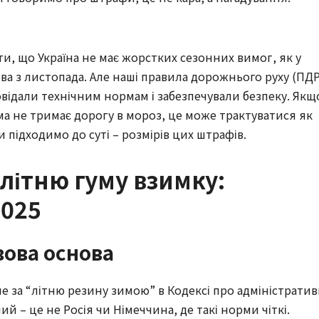
ти, що Україна не має жорстких сезонних вимог, як у
ова з листопада. Але наші правила дорожнього руху (ПДР
овідали технічним нормам і забезпечували безпеку. Якщ
ма не тримає дорогу в мороз, це може трактуватися як
 підходимо до суті – розмірів цих штрафів.
 літню гуму взимку:
2025
вова основа
е за “літню резину зимою” в Кодексі про адміністратив
 – це не Росія чи Німеччина, де такі норми чіткі.