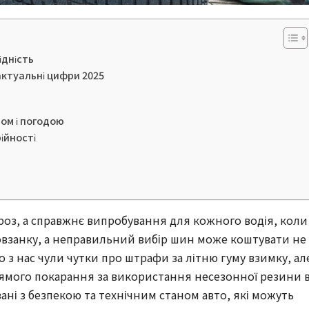
ідність
актуальні цифри 2025
ном і погодою
ійності
мороз, а справжнє випробування для кожного водія, коли
овзанку, а неправильний вибір шин може коштувати не
то з нас чули чутки про штрафи за літню гуму взимку, ал
прямого покарання за використання несезонної резини 
зані з безпекою та технічним станом авто, які можуть