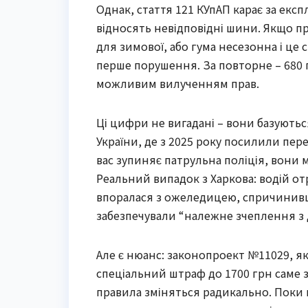
Однак, стаття 121 КУпАП карає за екс
відносять невідповідні шини. Якщо п
для зимової, або гума несезонна і це
перше порушення. За повторне – 680 гр
можливим вилученням прав.
Ці цифри не вигадані – вони базуютьс
України, де з 2025 року посилили перев
вас зупиняє патрульна поліція, вони
Реальний випадок з Харкова: водій от
впоралася з ожеледицею, спричинивши
забезпечували “належне зчеплення з 
Але є нюанс: законопроект №11029, як
спеціальний штраф до 1700 грн саме з
правила зміняться радикально. Поки 