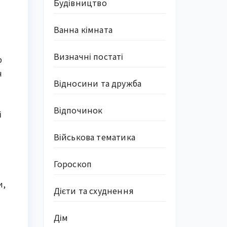
Будівництво
Ванна кімната
Визначні постаті
р
н
Відносини та дружба
Відпочинок
і
Військова тематика
Гороскоп
и,
Дієти та схуднення
Дім