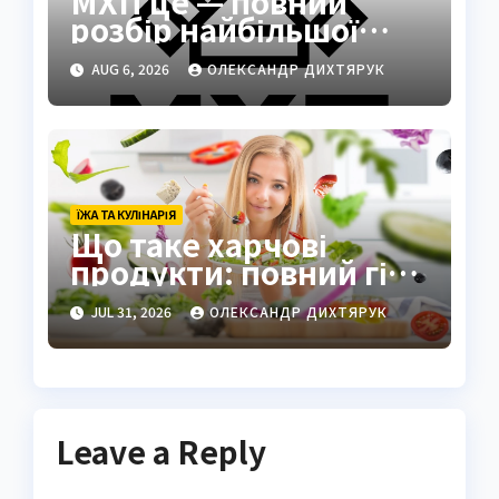
МХП це — повний
розбір найбільшої
кулінарної та
AUG 6, 2026
ОЛЕКСАНДР ДИХТЯРУК
агротехнологічної
компанії України
ЇЖА ТА КУЛІНАРІЯ
Що таке харчові
продукти: повний гід
по визначенню та
JUL 31, 2026
ОЛЕКСАНДР ДИХТЯРУК
видам
Leave a Reply