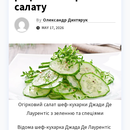
салату
By
Олександр Дихтярук
MAY 17, 2026
Огірковий салат шеф-кухарки Джади Де
Лаурентіс з зеленню та спеціями
Відома шеф-кухарка Джада Де Лаурентіс