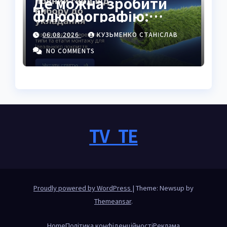
Де можна зробити
флюорографію:
повний гід для
06.08.2026
КУЗЬМЕНКО СТАНІСЛАВ
українців
NO COMMENTS
TV_TE
Proudly powered by WordPress
|
Theme: Newsup by
Themeansar
.
Home
Політика конфіденційності
Реклама