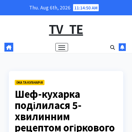
Skip
Thu. Aug 6th, 2026
11:14:51 AM
to
content
TV_TE
ЇЖА ТА КУЛІНАРІЯ
Шеф-кухарка
поділилася 5-
хвилинним
рецептом огіркового