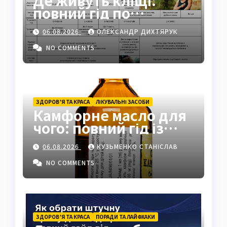
Де живуть кліщі:
повний гід по
біотопах, ризиках і
06.08.2026
ОЛЕКСАНДР ДИХТЯРУК
захисті
NO COMMENTS
ЗДОРОВ’Я ТА КРАСА
ЛІКУВАЛЬНІ ЗАСОБИ
Камфорне масло для
чого: повний гід із
застосуванням і
06.08.2026
КУЗЬМЕНКО СТАНІСЛАВ
властивостями
NO COMMENTS
ЗДОРОВ’Я ТА КРАСА
ПОРАДИ ТА ЛАЙФХАКИ