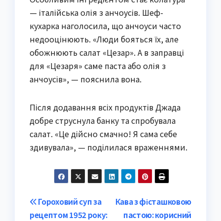
— італійська олія з анчоусів. Шеф-
кухарка наголосила, що анчоуси часто
недооцінюють. «Люди бояться їх, але
обожнюють салат «Цезар». А в заправці
для «Цезаря» саме паста або олія з
анчоусів», — пояснила вона.
Після додавання всіх продуктів Джада
добре струснула банку та спробувала
салат. «Це дійсно смачно! Я сама себе
здивувала», — поділилася враженнями.
Post
Гороховий суп за
Кава з фісташковою
рецептом 1952 року:
пастою: корисний