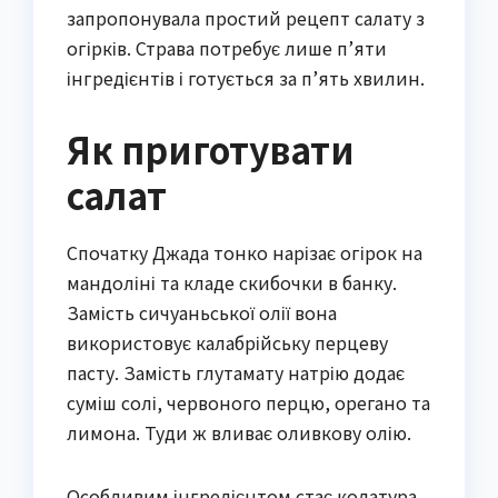
запропонувала простий рецепт салату з
огірків. Страва потребує лише п’яти
інгредієнтів і готується за п’ять хвилин.
Як приготувати
салат
Спочатку Джада тонко нарізає огірок на
мандоліні та кладе скибочки в банку.
Замість сичуаньської олії вона
використовує калабрійську перцеву
пасту. Замість глутамату натрію додає
суміш солі, червоного перцю, орегано та
лимона. Туди ж вливає оливкову олію.
Особливим інгредієнтом стає колатура