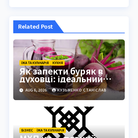
Related Post
ЇЖА ТА КУЛІНАРІЯ
КУХНЯ
Як запекти буряк в
духовці: ідеальний
спосіб зберегти смак
AUG 6, 2026
КУЗЬМЕНКО СТАНІСЛАВ
БІЗНЕС
ЇЖА ТА КУЛІНАРІЯ