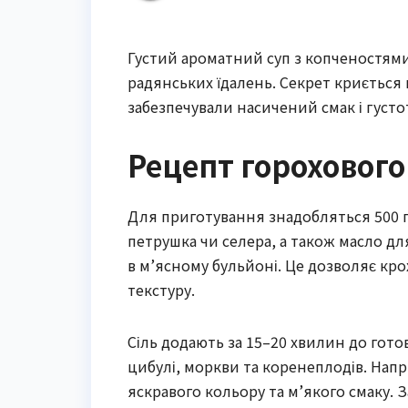
Густий ароматний суп з копченостями
радянських їдалень. Секрет криється 
забезпечували насичений смак і густо
Рецепт горохового
Для приготування знадобляться 500 г м
петрушка чи селера, а також масло дл
в м’ясному бульйоні. Це дозволяє кр
текстуру.
Сіль додають за 15–20 хвилин до гото
цибулі, моркви та коренеплодів. Напр
яскравого кольору та м’якого смаку. 