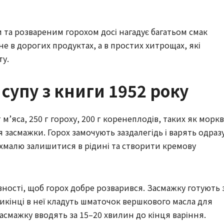
 та розвареним горохом досі нагадує багатьом смак
не в дорогих продуктах, а в простих хитрощах, які
ту.
 супу з книги 1952 року
’яса, 250 г гороху, 200 г коренеплодів, таких як моркв
я засмажки. Горох замочують заздалегідь і варять одраз
охмалю залишитися в рідині та створити кремову
вності, щоб горох добре розварився. Засмажку готують 
икінці в неї кладуть шматочок вершкового масла для
Засмажку вводять за 15–20 хвилин до кінця варіння.