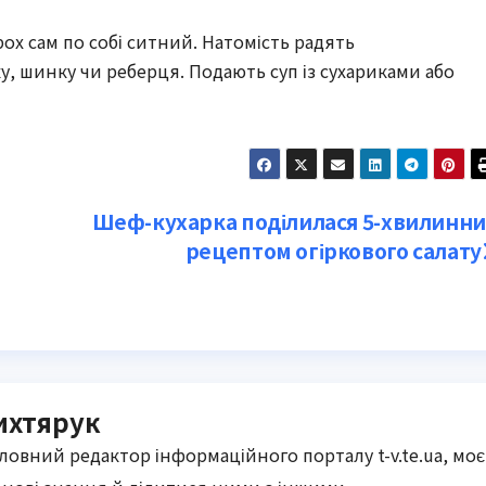
ох сам по собі ситний. Натомість радять
, шинку чи реберця. Подають суп із сухариками або
Шеф-кухарка поділилася 5-хвилинн
рецептом огіркового салату
ихтярук
оловний редактор інформаційного порталу t-v.te.ua, моє