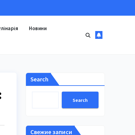
улінарія
Новини
Search
:
Search
Свежие записи