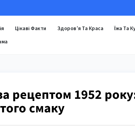
ія
Цікаві Факти
Здоров’я Та Краса
Їжа Та К
ама
за рецептом 1952 року
того смаку