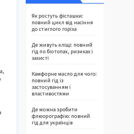
Як ростуть фісташки:
повний цикл від насіння
до стиглого горіха
Де живуть кліщі: повний
гід по біотопах, ризиках і
захисті
а,
Камфорне масло для чого:
у
повний гід із
застосуванням і
властивостями
Де можна зробити
з
флюорографію: повний
гід для українців