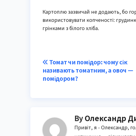
Картоплю зазвичай не додають, бо гор
використовувати копченості: грудинку
грінками з білого хліба.
Post
Томат чи помідор: чому сік
називають томатним, а овоч —
navigation
помідором?
By
Олександр Д
Привіт, я - Олександр, г