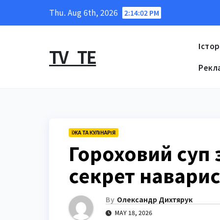
Skip
Thu. Aug 6th, 2026
2:14:03 PM
to
content
Істор
TV_TE
Рекл
ЇЖА ТА КУЛІНАРІЯ
Гороховий суп 
секрет наварис
By
Олександр Дихтярук
MAY 18, 2026