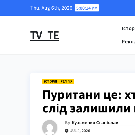
Skip
Thu. Aug 6th, 2026
5:00:15 PM
to
content
Істор
TV_TE
Рекл
ІСТОРІЯ
РЕЛІГІЯ
Пуритани це: хт
слід залишили в
By
Кузьменко Станіслав
JUL 4, 2026