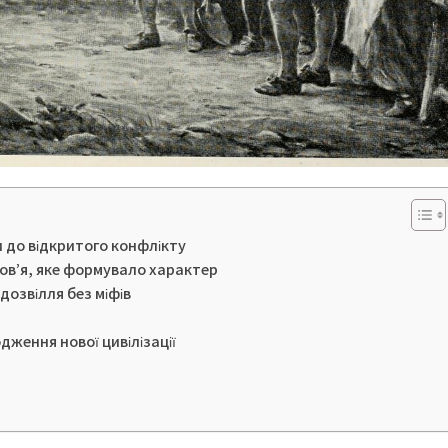
и до відкритого конфлікту
ов’я, яке формувало характер
дозвілля без міфів
дження нової цивілізації