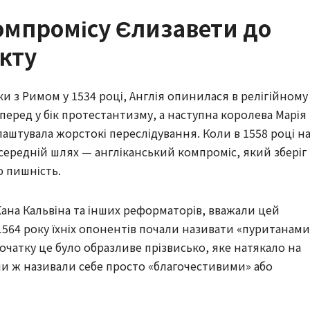
компромісу Єлизавети до
кту
язки з Римом у 1534 році, Англія опинилася в релігійному
уперед у бік протестантизму, а наступна королева Марія 
аштувала жорстокі переслідування. Коли в 1558 році н
 середній шлях — англіканський компроміс, який зберіг
ю пишність.
Жана Кальвіна та інших реформаторів, вважали цей
1564 року їхніх опонентів почали називати «пуританами
початку це було образливе прізвисько, яке натякало на
ни ж називали себе просто «благочестивими» або