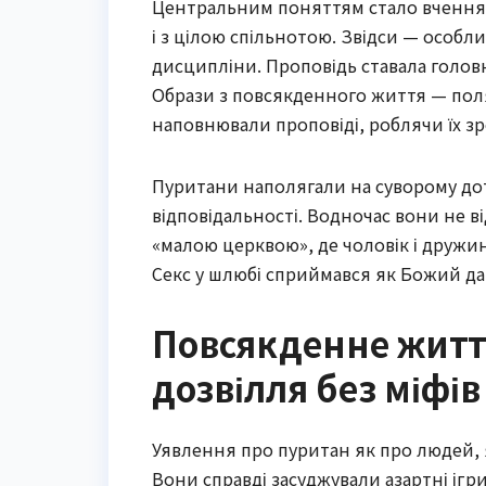
Центральним поняттям стало вчення пр
і з цілою спільнотою. Звідси — особли
дисципліни. Проповідь ставала головн
Образи з повсякденного життя — поля
наповнювали проповіді, роблячи їх 
Пуритани наполягали на суворому дот
відповідальності. Водночас вони не в
«малою церквою», де чоловік і дружина
Секс у шлюбі сприймався як Божий дар
Повсякденне життя
дозвілля без міфів
Уявлення про пуритан як про людей, я
Вони справді засуджували азартні ігри,