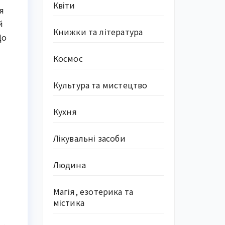
Квіти
я
й
Книжки та література
До
Космос
Культура та мистецтво
Кухня
Лікувальні засоби
Людина
Магія, езотерика та
містика