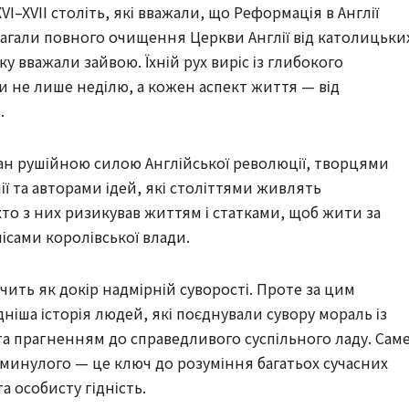
I–XVII століть, які вважали, що Реформація в Англії
гали повного очищення Церкви Англії від католицьки
ку вважали зайвою. Їхній рух виріс із глибокого
и не лише неділю, а кожен аспект життя — від
.
ан рушійною силою Англійської революції, творцями
ії та авторами ідей, які століттями живлять
хто з них ризикував життям і статками, щоб жити за
ісами королівської влади.
чить як докір надмірній суворості. Проте за цим
ніша історія людей, які поєднували сувору мораль із
та прагненням до справедливого суспільного ладу. Сам
 минулого — це ключ до розуміння багатьох сучасних
а особисту гідність.