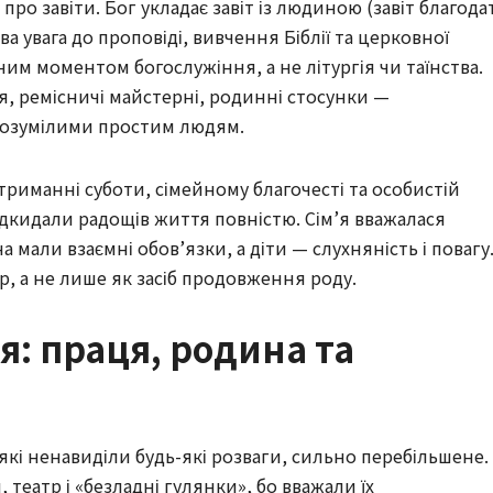
о завіти. Бог укладає завіт із людиною (завіт благодат
ва увага до проповіді, вивчення Біблії та церковної
им моментом богослужіння, а не літургія чи таїнства.
, ремісничі майстерні, родинні стосунки —
зрозумілими простим людям.
риманні суботи, сімейному благочесті та особистій
ідкидали радощів життя повністю. Сім’я вважалася
 мали взаємні обов’язки, а діти — слухняність і повагу
, а не лише як засіб продовження роду.
: праця, родина та
кі ненавиділи будь-які розваги, сильно перебільшене.
 театр і «безладні гулянки», бо вважали їх