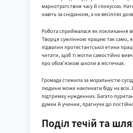
марнотратством часу й спокусою. Нат
навіть за сніданком, а на весіллях до
Робота сприймалася як покликання ві
Творця сумлінною працею так само, як
підвалин протестантської етики праці
читати, щоб ті могли самостійно вивча
про обов’язкові школи в містечках.
Громада стежила за моральністю сусідів
людини може накликати біду на всіх.
підтримку нужденних. Багато пуритан
думки й учинки, прагнучи до постійн
Поділ течій та шля