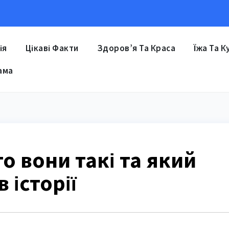
ія
Цікаві Факти
Здоров’я Та Краса
Їжа Та К
ама
о вони такі та який
 історії