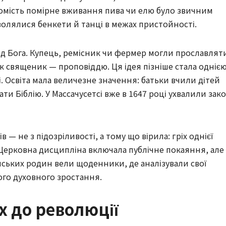
омість помірне вживання пива чи елю було звичним
зволялися бенкети й танці в межах пристойності.
д Бога. Купець, ремісник чи фермер могли прославлят
 священик — проповіддю. Ця ідея пізніше стала однією
. Освіта мала величезне значення: батьки вчили дітей
ти Біблію. У Массачусетсі вже в 1647 році ухвалили зак
 — не з підозріливості, а тому що вірила: гріх однієї
 Церковна дисципліна включала публічне покаяння, але
ських родин вели щоденники, де аналізували свої
ого духовного зростання.
х до революції