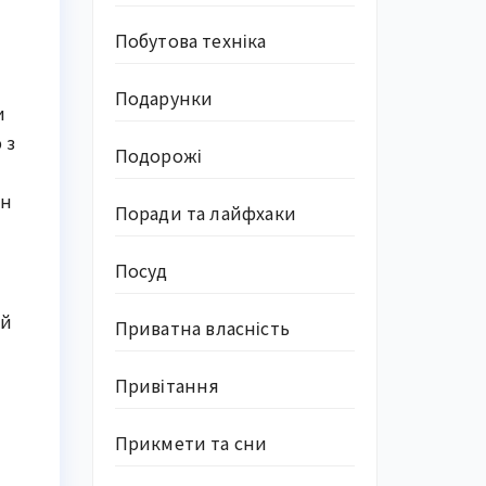
Побутова техніка
Подарунки
и
 з
Подорожі
он
Поради та лайфхаки
Посуд
 й
Приватна власність
Привітання
Прикмети та сни