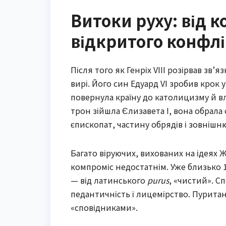
Витоки руху: від 
відкритого конфлі
Після того як Генріх VIII розірвав зв’
вирі. Його син Едуард VI зробив крок 
повернула країну до католицизму й вл
трон зійшла Єлизавета I, вона обрала
єпископат, частину обрядів і зовнішн
Багато віруючих, вихованих на ідеях 
компроміс недостатнім. Уже близько 
— від латинського
purus
, «чистий». С
педантичність і лицемірство. Пурита
«сповідниками».