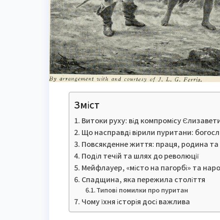
Зміст
Витоки руху: від компромісу Єлизавет
Що насправді вірили пуритани: богосл
Повсякденне життя: праця, родина та 
Поділ течій та шлях до революції
Мейфлауер, «місто на пагорбі» та наро
Спадщина, яка пережила століття
Типові помилки про пуритан
Чому їхня історія досі важлива