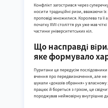
Конфлікт загострився через суперечк
носити традиційні ризи, вважаючи їх
проповіді множилися. Королева та її 
початку XVII століття рух уже мав чіт
частини університетських кіл.
Що насправді віри
яке формувало ха
Пуритани це передусім послідовники 
вчення про передвизначення, але не
шукали «доказів обрання» у власному
працює й бореться з гріхом, це свідчит
породжував неймовірну внутрішню д