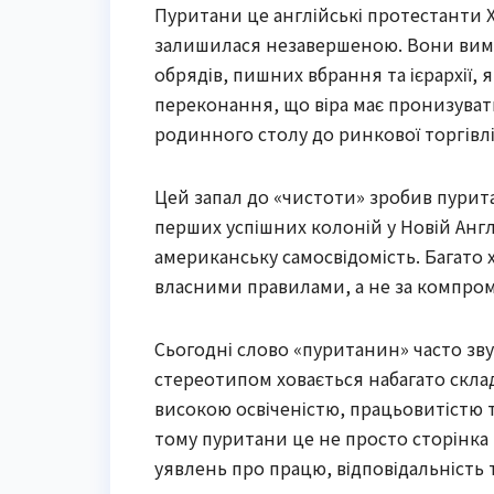
Пуритани це англійські протестанти XV
залишилася незавершеною. Вони вима
обрядів, пишних вбрання та ієрархії, я
переконання, що віра має пронизуват
родинного столу до ринкової торгівлі
Цей запал до «чистоти» зробив пурит
перших успішних колоній у Новій Англ
американську самосвідомість. Багато 
власними правилами, а не за компром
Сьогодні слово «пуританин» часто зву
стереотипом ховається набагато склад
високою освіченістю, працьовитістю 
тому пуритани це не просто сторінка
уявлень про працю, відповідальність т