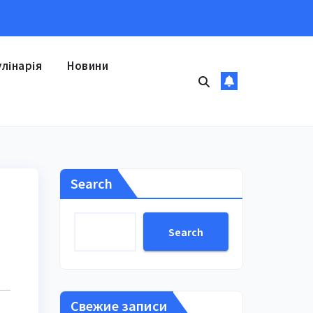
улінарія
Новини
Search
Search
Свежие записи