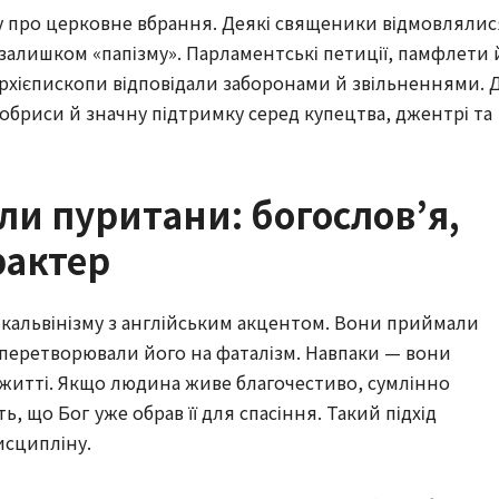
у про церковне вбрання. Деякі священики відмовлялис
 залишком «папізму». Парламентські петиції, памфлети 
архієпископи відповідали заборонами й звільненнями. 
кі обриси й значну підтримку серед купецтва, джентрі та
ли пуритани: богослов’я,
рактер
кальвінізму з англійським акцентом. Вони приймали
 перетворювали його на фаталізм. Навпаки — вони
 житті. Якщо людина живе благочестиво, сумлінно
ь, що Бог уже обрав її для спасіння. Такий підхід
исципліну.