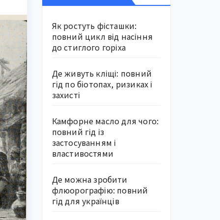
Як ростуть фісташки:
повний цикл від насіння
до стиглого горіха
Де живуть кліщі: повний
гід по біотопах, ризиках і
захисті
Камфорне масло для чого:
повний гід із
застосуванням і
властивостями
Де можна зробити
флюорографію: повний
гід для українців