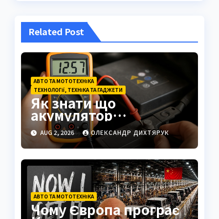
Related Post
АВТО ТА МОТОТЕХНІКА
ТЕХНОЛОГІЇ, ТЕХНІКА ТА ГАДЖЕТИ
Як знати що
акумулятор
заряджений: повний
AUG 2, 2026
ОЛЕКСАНДР ДИХТЯРУК
посібник з методами
перевірки
АВТО ТА МОТОТЕХНІКА
Чому Європа програє