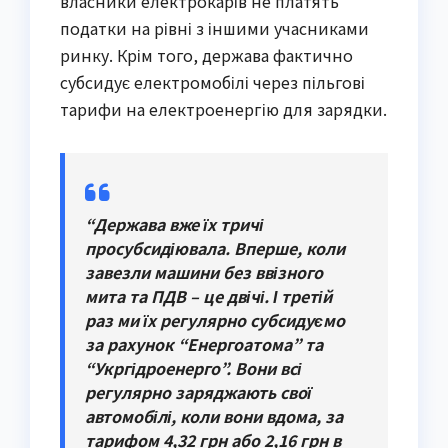
власники електрокарів не платять
податки на рівні з іншими учасниками
ринку. Крім того, держава фактично
субсидує електромобілі через пільгові
тарифи на електроенергію для зарядки.
“Держава вже їх тричі
просубсидіювала. Вперше, коли
завезли машини без ввізного
мита та ПДВ – це двічі. І третій
раз ми їх регулярно субсидуємо
за рахунок “Енергоатома” та
“Укргідроенерго”. Вони всі
регулярно заряджають свої
автомобілі, коли вони вдома, за
тарифом 4,32 грн або 2,16 грн в