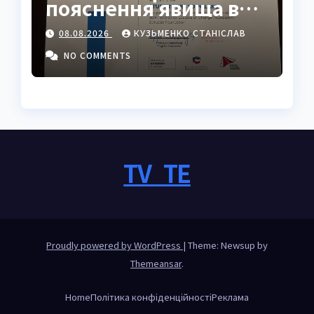
пояснення явища в
психології, кіно та
08.08.2026
КУЗЬМЕНКО СТАНІСЛАВ
житті
NO COMMENTS
TV_TE
Proudly powered by WordPress
|
Theme: Newsup by
Themeansar
.
Home
Політика конфіденційності
Реклама