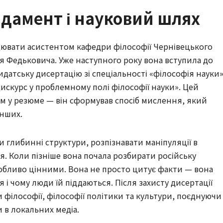
дамент і науковий шлях
цювати асистентом кафедри філософії Чернівецького
ія Федьковича. Уже наступного року вона вступила до
идатську дисертацію зі спеціальності «філософія науки
искурс у проблемному полі філософії науки». Цей
ом у резюме — він сформував спосіб мислення, який
інших.
и глибинні структури, розпізнавати маніпуляції в
я. Коли пізніше вона почала розбирати російську
обливо цінними. Вона не просто цитує факти — вона
 і чому люди їй піддаються. Після захисту дисертації
и філософії, філософії політики та культури, поєднуючи
 в локальних медіа.