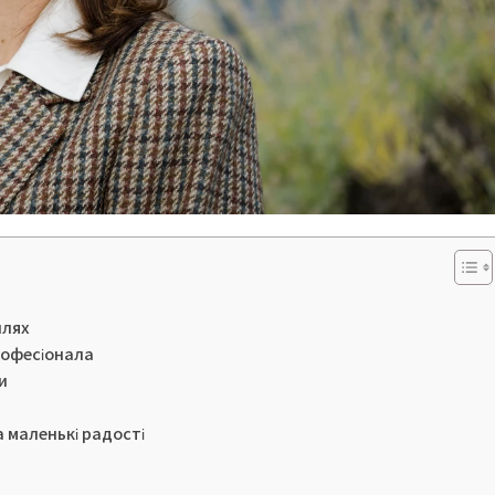
шлях
рофесіонала
и
а маленькі радості