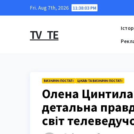
Skip
Fri. Aug 7th, 2026
11:38:04 PM
to
content
Істор
TV_TE
Рекл
ВИЗНАЧНІ ПОСТАТІ
ЦІКАВІ ТА ВИЗНАЧНІ ПОСТАТІ
Олена Цинтила
детальна правд
світ телеведучо