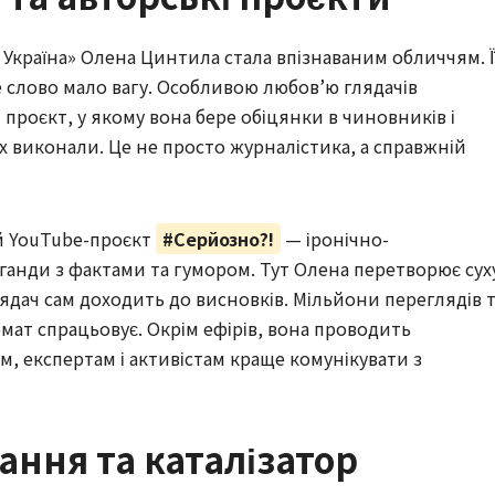
— Україна» Олена Цинтила стала впізнаваним обличчям. Ї
не слово мало вагу. Особливою любов’ю глядачів
проєкт, у якому вона бере обіцянки в чиновників і
 їх виконали. Це не просто журналістика, а справжній
й YouTube-проєкт
#Серйозно?!
— іронічно-
ганди з фактами та гумором. Тут Олена перетворює сух
лядач сам доходить до висновків. Мільйони переглядів 
рмат спрацьовує. Окрім ефірів, вона проводить
, експертам і активістам краще комунікувати з
ання та каталізатор