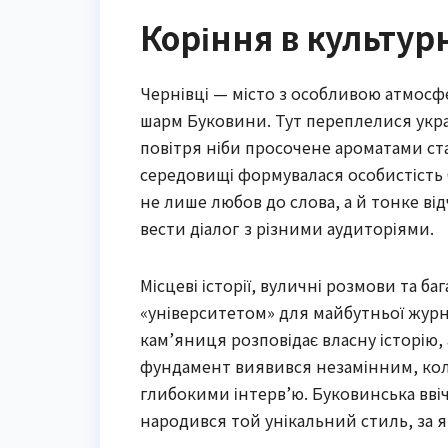
Коріння в культур
Чернівці — місто з особливою атмосф
шарм Буковини. Тут переплелися україн
повітря ніби просочене ароматами ст
середовищі формувалася особистість 
не лише любов до слова, а й тонке ві
вести діалог з різними аудиторіями.
Місцеві історії, вуличні розмови та б
«університетом» для майбутньої журн
кам’яниця розповідає власну історію,
фундамент виявився незамінним, кол
глибокими інтерв’ю. Буковинська вві
народився той унікальний стиль, за як