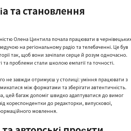
іа та становлення
ьністю Олена Цинтила почала працювати в чернівецьки
 ведучою на регіональному радіо та телебаченні. Це був
торії так, щоб вони зачіпали серце й розум одночасно.
і та проблеми стали школою емпатії та точності.
чого не завжди отримуєш у столиці: уміння працювати з
икатися між форматами та зберігати автентичність.
ва, цей багаж допоміг швидко адаптуватися до вимог
від кореспондентки до редакторки, випускової,
нформаційного мовлення.
 та авторські проєкти