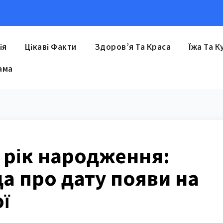
ія
Цікаві Факти
Здоров’я Та Краса
Їжа Та К
ама
 рік народження:
а про дату появи на
ї