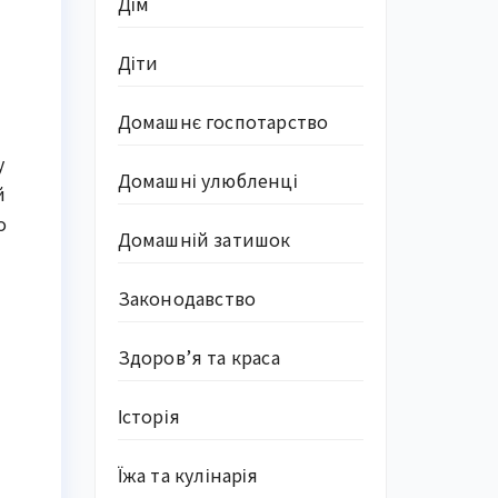
Дім
Діти
Домашнє госпотарство
у
Домашні улюбленці
й
о
Домашній затишок
Законодавство
Здоров’я та краса
Історія
Їжа та кулінарія