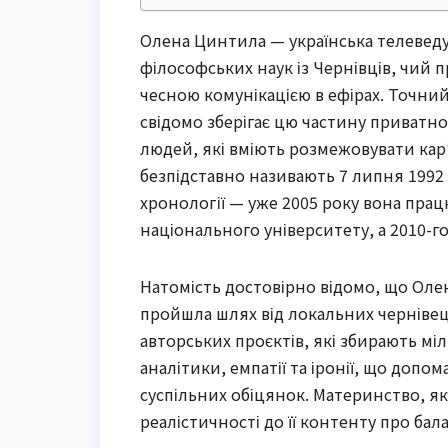
Олена Цинтила — українська телеведу
філософських наук із Чернівців, чий 
чесною комунікацією в ефірах. Точний
свідомо зберігає цю частину приватно
людей, які вміють розмежовувати кар’
безпідставно називають 7 липня 1992
хронології — уже 2005 року вона пра
національного університету, а 2010-г
Натомість достовірно відомо, що Олен
пройшла шлях від локальних чернівець
авторських проєктів, які збирають міл
аналітики, емпатії та іронії, що допо
суспільних обіцянок. Материнство, як
реалістичності до її контенту про бал