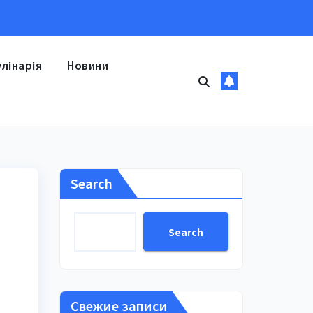
улінарія
Новини
Search
Search
Свежие записи