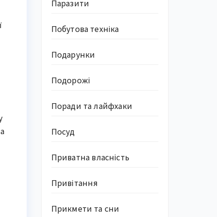
Паразити
ї
Побутова техніка
Подарунки
Подорожі
Поради та лайфхаки
у
та
Посуд
Приватна власність
Привітання
Прикмети та сни