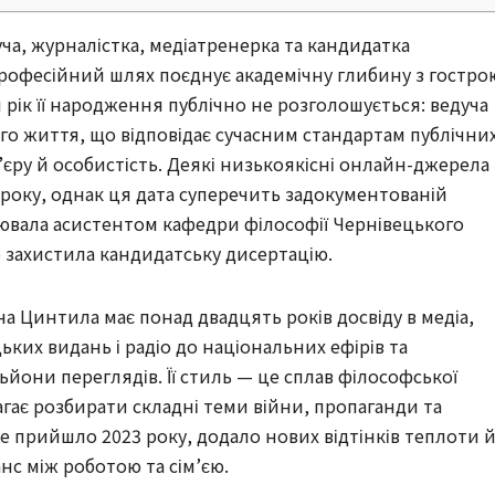
ча, журналістка, медіатренерка та кандидатка
професійний шлях поєднує академічну глибину з гостро
 рік її народження публічно не розголошується: ведуча
го життя, що відповідає сучасним стандартам публічни
єру й особистість. Деякі низькоякісні онлайн-джерела
 року, однак ця дата суперечить задокументованій
цювала асистентом кафедри філософії Чернівецького
о захистила кандидатську дисертацію.
а Цинтила має понад двадцять років досвіду в медіа,
ких видань і радіо до національних ефірів та
ьйони переглядів. Її стиль — це сплав філософської
магає розбирати складні теми війни, пропаганди та
е прийшло 2023 року, додало нових відтінків теплоти 
анс між роботою та сім’єю.