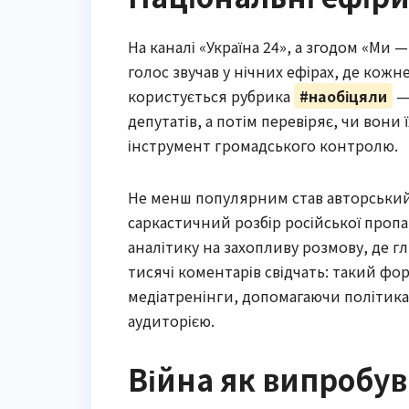
На каналі «Україна 24», а згодом «Ми 
голос звучав у нічних ефірах, де кож
користується рубрика
#наобіцяли
— 
депутатів, а потім перевіряє, чи вони
інструмент громадського контролю.
Не менш популярним став авторськи
саркастичний розбір російської пропа
аналітику на захопливу розмову, де г
тисячі коментарів свідчать: такий фо
медіатренінги, допомагаючи політикам
аудиторією.
Війна як випробув