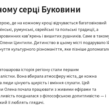
ному серці Буковини
ерою, де на кожному кроці відчувається багатовіковий
ські, румунські, єврейські та польські традиції, а
аровинних кав’ярень і вишитих рушників. Саме в таком
Олени Цинтили. Дитинство в цьому місті подарувало ї
дчуття культурного різноманіття, яке пізніше допомагал
агатошарова історія регіону стали першим
алістки. Вона вбирала атмосферу міста, де кожна
 а люди цінують щирість і вміння слухати. Цей
и Олена почала працювати з живими ефірами та
чливість поєдналася з філософською допитливістю — і
ий її люблять глядачі.