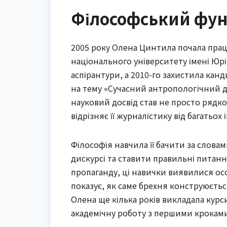
Філософський фун
2005 року Олена Цинтила почала пра
національного університету імені Юр
аспірантури, а 2010-го захистила канд
на тему «Сучасний антропологічний д
науковий досвід став не просто рядк
відрізняє її журналістику від багатьох 
Філософія навчила її бачити за словам
дискурсі та ставити правильні питанн
пропаганду, ці навички виявилися ос
показує, як саме брехня конструюється
Олена ще кілька років викладала курс
академічну роботу з першими кроками