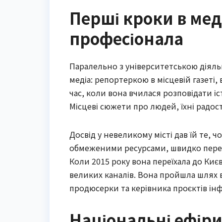
Перші кроки в мед
професіонала
Паралельно з університетською діял
медіа: репортеркою в місцевій газеті,
час, коли вона вчилася розповідати іс
Місцеві сюжети про людей, їхні радост
Досвід у невеликому місті дав їй те, 
обмеженими ресурсами, швидко перем
Коли 2015 року вона переїхала до Киє
великих каналів. Вона пройшла шлях 
продюсерки та керівника проєктів і
Національні ефіри