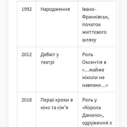
1992
Народження
Івано-
Франківськ,
початок
життєвого
шляху
2012
Дебют у
Роль
театрі
Оксентія в
«…майже
ніколи не
навпаки…»
2018
Перші кроки в
Роль у
кіно та сім’я
«Король
Данило»,
одруження з