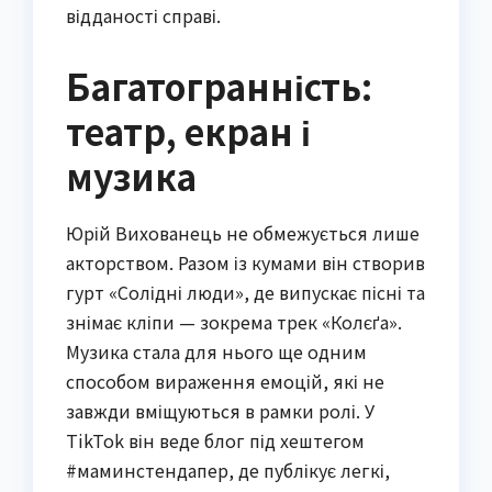
відданості справі.
Багатогранність:
театр, екран і
музика
Юрій Вихованець не обмежується лише
акторством. Разом із кумами він створив
гурт «Солідні люди», де випускає пісні та
знімає кліпи — зокрема трек «Колєґа».
Музика стала для нього ще одним
способом вираження емоцій, які не
завжди вміщуються в рамки ролі. У
TikTok він веде блог під хештегом
#маминстендапер, де публікує легкі,