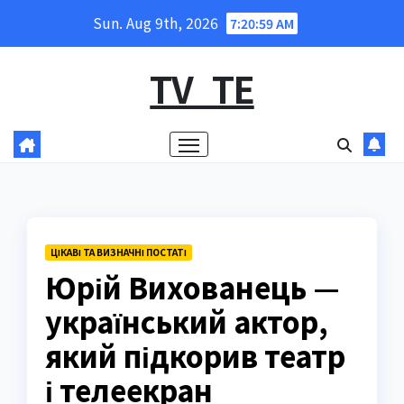
Skip
Sun. Aug 9th, 2026
7:21:00 AM
to
content
TV_TE
ЦІКАВІ ТА ВИЗНАЧНІ ПОСТАТІ
Юрій Вихованець —
український актор,
який підкорив театр
і телеекран