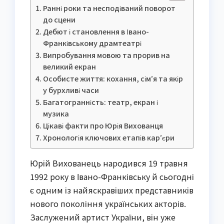
Ранні роки та несподіваний поворот
до сцени
Дебют і становлення в Івано-
Франківському драмтеатрі
Випробування мовою та прорив на
великий екран
Особисте життя: кохання, сім’я та якір
у бурхливі часи
Багатогранність: театр, екран і
музика
Цікаві факти про Юрія Вихованця
Хронологія ключових етапів кар’єри
Юрій Вихованець народився 19 травня
1992 року в Івано-Франківську й сьогодні
є одним із найяскравіших представників
нового покоління українських акторів.
Заслужений артист України, він уже