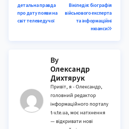
navigation
детальна правда
Вікіпедія: біографія
про дату появи на
військового експерта
світ телеведучої
та інформаційні
нюанси
By
Олександр
Дихтярук
Привіт, я - Олександр,
головний редактор
інформаційного порталу
t-v.te.ua, моє натхнення
— відкривати нові