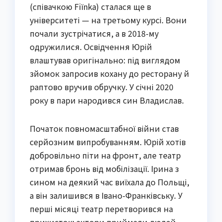
(співачкою Fiїnka) сталася ще в
університеті — на третьому курсі. Вони
почали зустрічатися, а в 2018-му
одружилися. Освідчення Юрій
влаштував оригінально: під виглядом
зйомок запросив кохану до ресторану й
раптово вручив обручку. У січні 2020
року в пари народився син Владислав.
Початок повномасштабної війни став
серйозним випробуванням. Юрій хотів
добровільно піти на фронт, але театр
отримав бронь від мобілізації. Ірина з
сином на деякий час виїхала до Польщі,
а він залишився в Івано-Франківську. У
перші місяці театр перетворився на