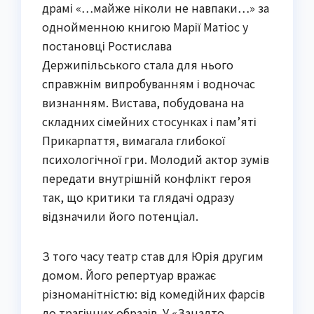
драмі «…майже ніколи не навпаки…» за
однойменною книгою Марії Матіос у
постановці Ростислава
Держипільського стала для нього
справжнім випробуванням і водночас
визнанням. Вистава, побудована на
складних сімейних стосунках і пам’яті
Прикарпаття, вимагала глибокої
психологічної гри. Молодий актор зумів
передати внутрішній конфлікт героя
так, що критики та глядачі одразу
відзначили його потенціал.
З того часу театр став для Юрія другим
домом. Його репертуар вражає
різноманітністю: від комедійних фарсів
до трагічних образів. У «Занадто