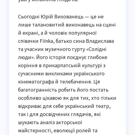
Сьогодні Юрій Вихованець — це не
лише талановитий виконавець на сцені
й екрані, а й чоловік популярної
співачки Fiїnka, батько сина Владислава
та учасник музичного гурту «Солідні
люди». Його історія поєднує глибоке
коріння в прикарпатській культурі з
сучасними викликами українського
кінематографа й телебачення. Ця
багатогранність робить його постать
особливо цікавою як для тих, хто тільки
відкриває для себе український театр,
так і для досвідчених глядачів, які
шукають аналіз акторської
майстерності, еволюції ролей та