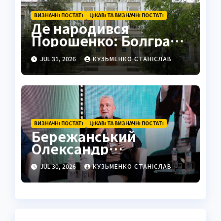
ВИЗНАЧНІ ПОСТАТІ
ЦІКАВІ ТА ВИЗНАЧНІ ПОСТАТІ
Де народився
Порошенко: Болград і
ранні роки
JUL 31, 2026
КУЗЬМЕНКО СТАНІСЛАВ
ВИЗНАЧНІ ПОСТАТІ
ЦІКАВІ ТА ВИЗНАЧНІ ПОСТАТІ
Бережанський
Олександр
Михайлович вікіпедія:
JUL 30, 2026
КУЗЬМЕНКО СТАНІСЛАВ
повна біографія
лідера BERTA group