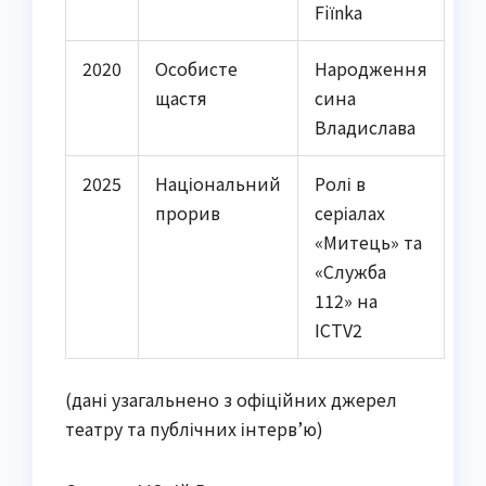
Fiїnka
2020
Особисте
Народження
щастя
сина
Владислава
2025
Національний
Ролі в
прорив
серіалах
«Митець» та
«Служба
112» на
ICTV2
(дані узагальнено з офіційних джерел
театру та публічних інтерв’ю)