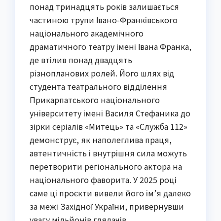
понад тринадцять років залишається
частиною трупи Івано-Франківського
національного академічного
драматичного театру імені Івана Франка,
де втілив понад двадцять
різнопланових ролей. Його шлях від
студента театрального відділення
Прикарпатського національного
університету імені Василя Стефаника до
зірки серіалів «Митець» та «Служба 112»
демонструє, як наполеглива праця,
автентичність і внутрішня сила можуть
перетворити регіонального актора на
національного фаворита. У 2025 році
саме ці проєкти вивели його ім’я далеко
за межі Західної України, привернувши
увагу мільйонів глядачів.