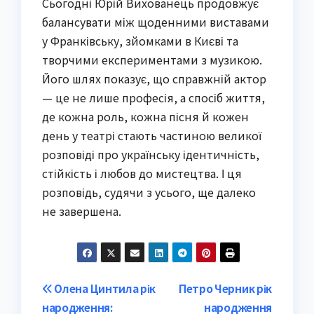
Сьогодні Юрій Вихованець продовжує
балансувати між щоденними виставами
у Франківську, зйомками в Києві та
творчими експериментами з музикою.
Його шлях показує, що справжній актор
— це не лише професія, а спосіб життя,
де кожна роль, кожна пісня й кожен
день у театрі стають частиною великої
розповіді про українську ідентичність,
стійкість і любов до мистецтва. І ця
розповідь, судячи з усього, ще далеко
не завершена.
Post
Олена Цинтила рік
Петро Черник рік
народження:
народження