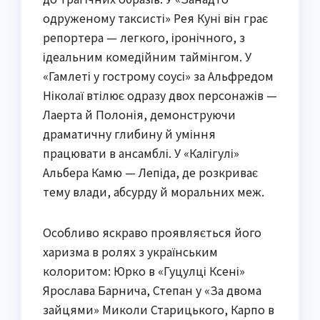
одруженому таксисті» Рея Куні він грає
репортера — легкого, іронічного, з
ідеальним комедійним таймінгом. У
«Гамлеті у гострому соусі» за Альфредом
Ніколаї втілює одразу двох персонажів —
Лаерта й Полонія, демонструючи
драматичну глибину й уміння
працювати в ансамблі. У «Калігулі»
Альбера Камю — Лепіда, де розкриває
тему влади, абсурду й моральних меж.
Особливо яскраво проявляється його
харизма в ролях з українським
колоритом: Юрко в «Гуцулці Ксені»
Ярослава Барнича, Степан у «За двома
зайцями» Миколи Старицького, Карпо в