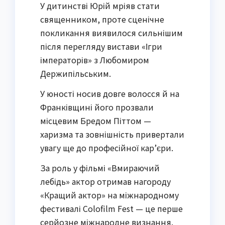
У дитинстві Юрій мріяв стати
священником, проте сценічне
покликання виявилося сильнішим
після перегляду вистави «Ігри
імператорів» з Любомиром
Держипільським.
У юності носив довге волосся й на
Франківщині його прозвали
місцевим Бредом Піттом —
харизма та зовнішність привертали
увагу ще до професійної кар’єри.
За роль у фільмі «Вмираючий
лебідь» актор отримав нагороду
«Кращий актор» на міжнародному
фестивалі Colofilm Fest — це перше
серйозне міжнародне визнання.