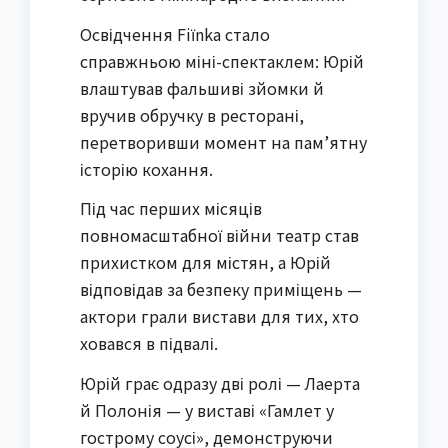
Освідчення Fiїnka стало
справжньою міні-спектаклем: Юрій
влаштував фальшиві зйомки й
вручив обручку в ресторані,
перетворивши момент на пам’ятну
історію кохання.
Під час перших місяців
повномасштабної війни театр став
прихистком для містян, а Юрій
відповідав за безпеку приміщень —
актори грали вистави для тих, хто
ховався в підвалі.
Юрій грає одразу дві ролі — Лаерта
й Полонія — у виставі «Гамлет у
гострому соусі», демонструючи