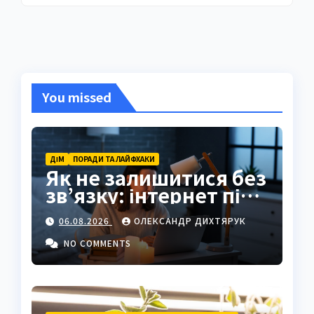
You missed
ДІМ
ПОРАДИ ТА ЛАЙФХАКИ
Як не залишитися без
зв’язку: інтернет під
час відключень світла
06.08.2026
ОЛЕКСАНДР ДИХТЯРУК
NO COMMENTS