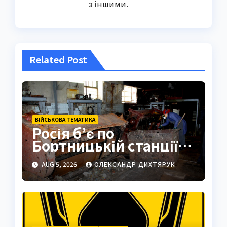
з іншими.
Related Post
ВІЙСЬКОВА ТЕМАТИКА
Росія б’є по
Бортницькій станції:
експерт попередив
AUG 5, 2026
ОЛЕКСАНДР ДИХТЯРУК
про катастрофу