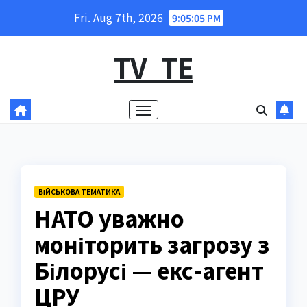
Skip
Fri. Aug 7th, 2026
9:05:06 PM
to
content
TV_TE
ВІЙСЬКОВА ТЕМАТИКА
НАТО уважно
моніторить загрозу з
Білорусі — екс-агент
ЦРУ