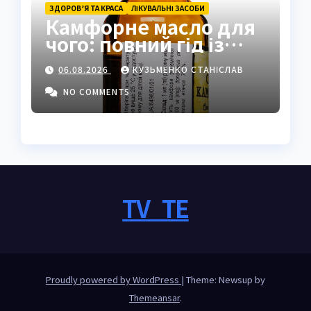
ЗДОРОВ’Я ТА КРАСА
ЛІКУВАЛЬНІ ЗАСОБИ
Камфорне масло для
чого: повний гід із
застосуванням і
06.08.2026
КУЗЬМЕНКО СТАНІСЛАВ
властивостями
NO COMMENTS
TV_TE
Proudly powered by WordPress
|
Theme: Newsup by
Themeansar
.