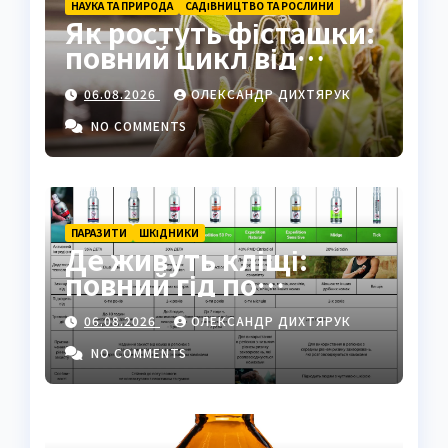
НАУКА ТА ПРИРОДА
САДІВНИЦТВО ТА РОСЛИНИ
Як ростуть фісташки:
повний цикл від
насіння до стиглого
06.08.2026
ОЛЕКСАНДР ДИХТЯРУК
горіха
NO COMMENTS
ПАРАЗИТИ
ШКІДНИКИ
Де живуть кліщі:
повний гід по
біотопах, ризиках і
06.08.2026
ОЛЕКСАНДР ДИХТЯРУК
захисті
NO COMMENTS