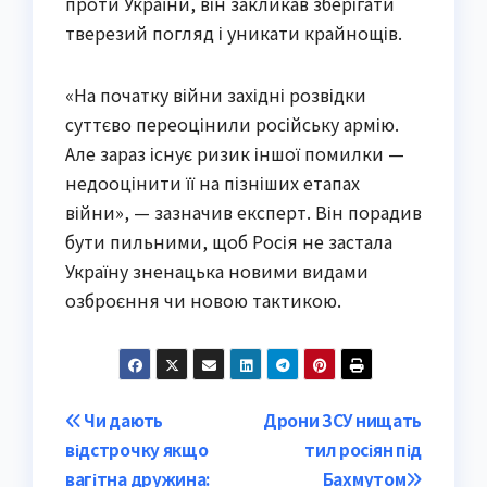
проти України, він закликав зберігати
тверезий погляд і уникати крайнощів.
«На початку війни західні розвідки
суттєво переоцінили російську армію.
Але зараз існує ризик іншої помилки —
недооцінити її на пізніших етапах
війни», — зазначив експерт. Він порадив
бути пильними, щоб Росія не застала
Україну зненацька новими видами
озброєння чи новою тактикою.
Post
Чи дають
Дрони ЗСУ нищать
відстрочку якщо
тил росіян під
navigation
вагітна дружина:
Бахмутом