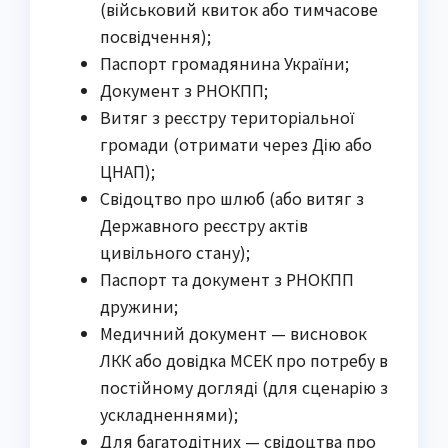
(військовий квиток або тимчасове
посвідчення);
Паспорт громадянина України;
Документ з РНОКПП;
Витяг з реєстру територіальної
громади (отримати через Дію або
ЦНАП);
Свідоцтво про шлюб (або витяг з
Державного реєстру актів
цивільного стану);
Паспорт та документ з РНОКПП
дружини;
Медичний документ — висновок
ЛКК або довідка МСЕК про потребу в
постійному догляді (для сценарію з
ускладненнями);
Для багатодітних — свідоцтва про