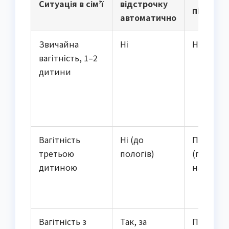
Ситуація в сім’ї
відстрочку
підстав
автоматично
Звичайна
Ні
Немає
вагітність, 1–2
дитини
Вагітність
Ні (до
П. 3 ст. 2
третьою
пологів)
(після
дитиною
народже
Вагітність з
Так, за
П. 9 ст. 2