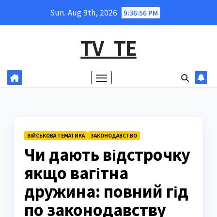
Skip
Sun. Aug 9th, 2026
9:36:57 PM
to
content
TV_TE
ВІЙСЬКОВА ТЕМАТИКА
ЗАКОНОДАВСТВО
Чи дають відстрочку
якщо вагітна
дружина: повний гід
по законодавству