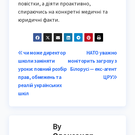
повістки, а діяти проактивно,
спираючись на конкретні медичні та
юридичні факти.
Post
чи може директор
НАТО уважно
школи заміняти
моніторить загрозу з
navigation
уроки: повний розбір
Білорусі — екс-агент
прав, обмежень та
ЦРУ
реалій українських
шкіл
By