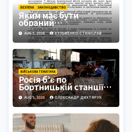
БЕЗПЕКА
ЗАКОНОДАВСТВО
Яким має бути
обраний
поліцейський захід:
AUG 7, 2026
КУЗЬМЕНКО СТАНІСЛАВ
ключові вимоги
закону
ВІЙСЬКОВА ТЕМАТИКА
Росія б’є по
Бортницькій станції:
експерт попередив
AUG 5, 2026
ОЛЕКСАНДР ДИХТЯРУК
про катастрофу