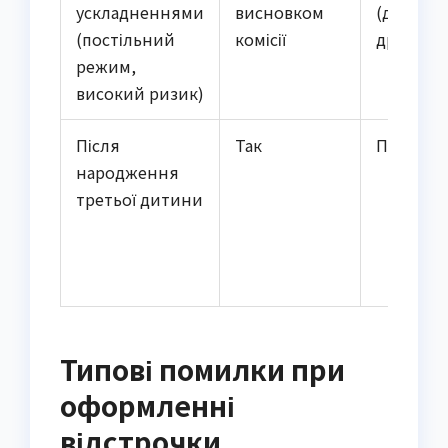
ускладненнями
висновком
(догляд 
(постільний
комісії
дружино
режим,
високий ризик)
Після
Так
П. 3 ст. 2
народження
третьої дитини
Типові помилки при
оформленні
відстрочки