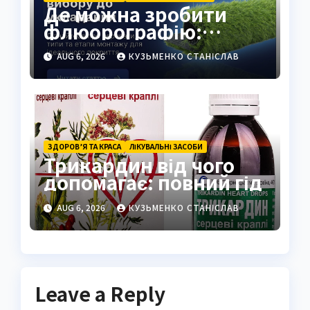
Де можна зробити
флюорографію:
повний гід для
AUG 6, 2026
КУЗЬМЕНКО СТАНІСЛАВ
українців
ЗДОРОВ’Я ТА КРАСА
ЛІКУВАЛЬНІ ЗАСОБИ
Трикардин від чого
допомагає: повний гід
AUG 6, 2026
КУЗЬМЕНКО СТАНІСЛАВ
Leave a Reply