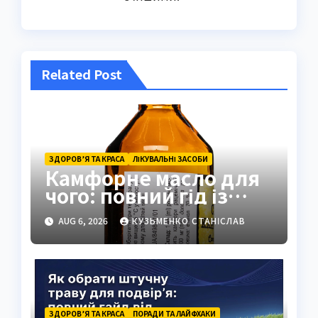
Related Post
ЗДОРОВ’Я ТА КРАСА
ЛІКУВАЛЬНІ ЗАСОБИ
Камфорне масло для
чого: повний гід із
застосуванням і
AUG 6, 2026
КУЗЬМЕНКО СТАНІСЛАВ
властивостями
ЗДОРОВ’Я ТА КРАСА
ПОРАДИ ТА ЛАЙФХАКИ