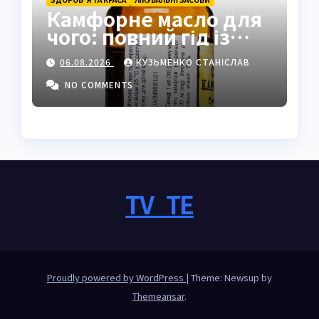
Камфорне масло для
чого: повний гід із
застосуванням і
06.08.2026
КУЗЬМЕНКО СТАНІСЛАВ
властивостями
NO COMMENTS
TV_TE
Proudly powered by WordPress
|
Theme: Newsup by
Themeansar
.