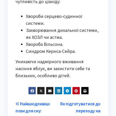
чутливість до ціаніду:
Хвороби серцево-судинної
системи.
Захворювання дихальної системи,
як ХОЗЛ чи астма.
Хвороба Вільсона.
Синдром Кернса-Сейра.
Уникаючи надмірного вживання
насіння яблук, ви захистите себе та
близьких, особливо дітей.
Post
Найшкідливіші
Як підготуватися до
пози для сну:
переходу на
navigation