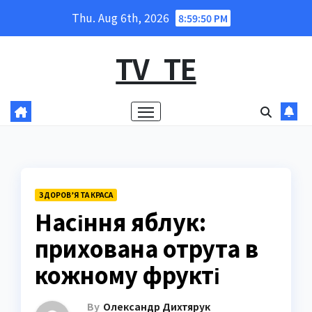
Skip
Thu. Aug 6th, 2026
8:59:51 PM
to
content
TV_TE
ЗДОРОВ’Я ТА КРАСА
Насіння яблук:
прихована отрута в
кожному фрукті
By
Олександр Дихтярук