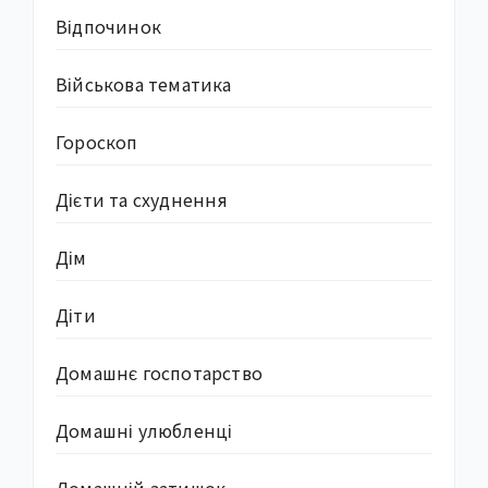
Відпочинок
Військова тематика
Гороскоп
Дієти та схуднення
Дім
Діти
Домашнє госпотарство
Домашні улюбленці
Домашній затишок