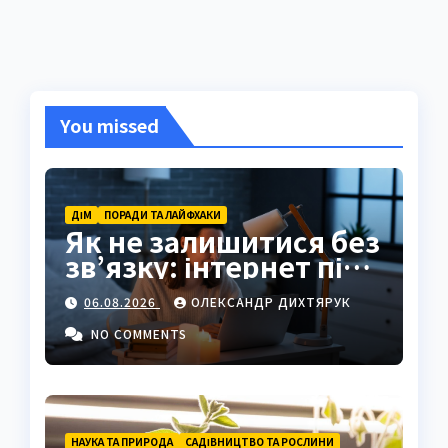
You missed
ДІМ
ПОРАДИ ТА ЛАЙФХАКИ
Як не залишитися без
зв’язку: інтернет під
час відключень світла
06.08.2026
ОЛЕКСАНДР ДИХТЯРУК
NO COMMENTS
НАУКА ТА ПРИРОДА
САДІВНИЦТВО ТА РОСЛИНИ