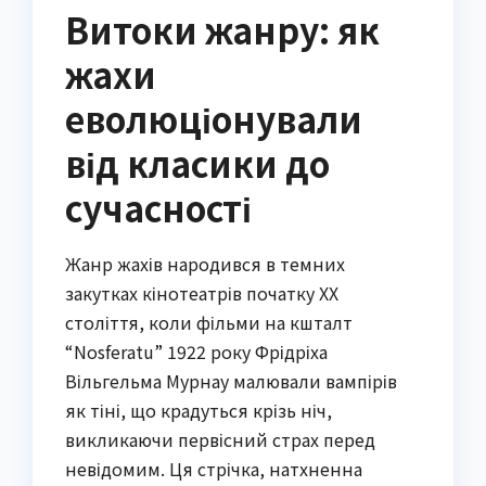
Витоки жанру: як
жахи
еволюціонували
від класики до
сучасності
Жанр жахів народився в темних
закутках кінотеатрів початку XX
століття, коли фільми на кшталт
“Nosferatu” 1922 року Фрідріха
Вільгельма Мурнау малювали вампірів
як тіні, що крадуться крізь ніч,
викликаючи первісний страх перед
невідомим. Ця стрічка, натхненна