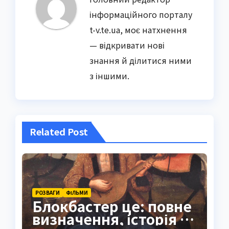
інформаційного порталу
t-v.te.ua, моє натхнення
— відкривати нові
знання й ділитися ними
з іншими.
Related Post
РОЗВАГИ
ФІЛЬМИ
Блокбастер це: повне
визначення, історія та