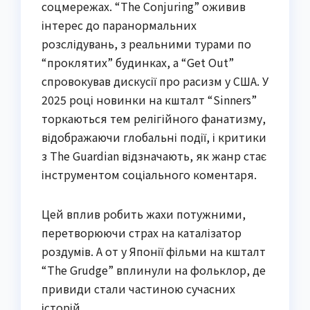
соцмережах. “The Conjuring” оживив
інтерес до паранормальних
розслідувань, з реальними турами по
“проклятих” будинках, а “Get Out”
спровокував дискусії про расизм у США. У
2025 році новинки на кшталт “Sinners”
торкаються тем релігійного фанатизму,
відображаючи глобальні події, і критики
з The Guardian відзначають, як жанр стає
інструментом соціального коментаря.
Цей вплив робить жахи потужними,
перетворюючи страх на каталізатор
роздумів. А от у Японії фільми на кшталт
“The Grudge” вплинули на фольклор, де
привиди стали частиною сучасних
історій.