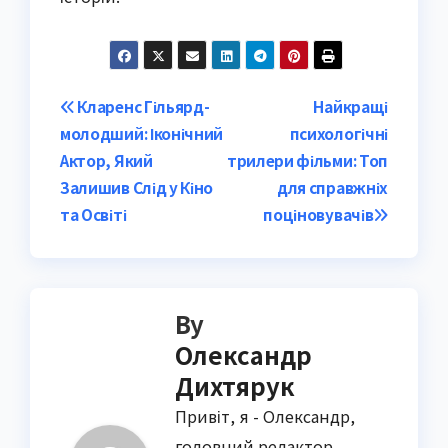
Post
Кларенс Гільярд-
Найкращі
молодший: Іконічний
психологічні
navigation
Актор, Який
трилери фільми: Топ
Залишив Слід у Кіно
для справжніх
та Освіті
поціновувачів
By
Олександр
Дихтярук
Привіт, я - Олександр,
головний редактор