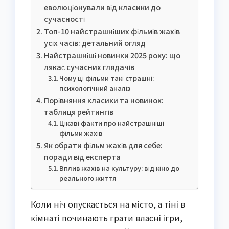
еволюціонували від класики до
сучасності
Топ-10 найстрашніших фільмів жахів
усіх часів: детальний огляд
Найстрашніші новинки 2025 року: що
лякає сучасних глядачів
Чому ці фільми такі страшні:
психологічний аналіз
Порівняння класики та новинок:
таблиця рейтингів
Цікаві факти про найстрашніші
фільми жахів
Як обрати фільм жахів для себе:
поради від експерта
Вплив жахів на культуру: від кіно до
реального життя
Коли ніч опускається на місто, а тіні в
кімнаті починають грати власні ігри,