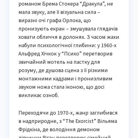
романом Брема Стокера “Дракула”, не
мала звуку, але її візуальна сила –
виразні очі графа Орлока, що
пронизують екран – змушувала глядачів
ховати обличчя в долонях. З часом жахи
набули психологічної глибини: у 1960-х
Альфред Хічкок у “Психо” перетворив
звичайний мотель на пастку для
розуму, де душова сцена з її різкими
монтажними кадрами і пронизливим
звуком ножа стала іконою, що досі
викликає озноб.
Переходячи до 1970-х, жанр заглибився
в надприродне, з “The Exorcist” Вільяма
Фрідкіна, де володіння демоном
дівчинки Ріган перетворює сімейний