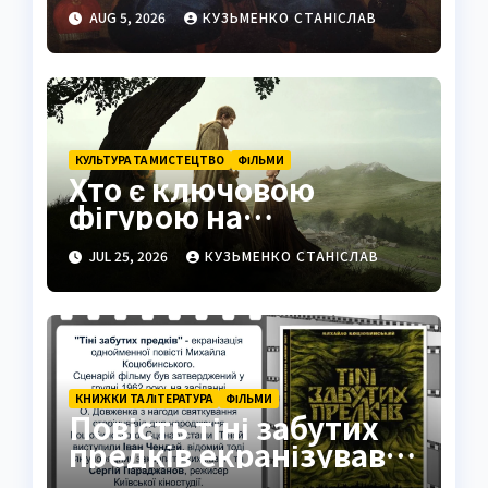
сучасне значення
AUG 5, 2026
КУЗЬМЕНКО СТАНІСЛАВ
КУЛЬТУРА ТА МИСТЕЦТВО
ФІЛЬМИ
Хто є ключовою
фігурою на
знімальному
JUL 25, 2026
КУЗЬМЕНКО СТАНІСЛАВ
майданчику
КНИЖКИ ТА ЛІТЕРАТУРА
ФІЛЬМИ
Повість тіні забутих
предків екранізував
Параджанов