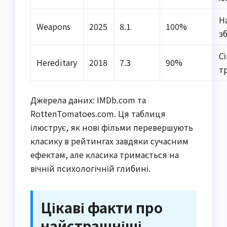
Н
Weapons
2025
8.1
100%
з
С
Hereditary
2018
7.3
90%
т
Джерела даних: IMDb.com та
RottenTomatoes.com. Ця таблиця
ілюструє, як нові фільми перевершують
класику в рейтингах завдяки сучасним
ефектам, але класика тримається на
вічній психологічній глибині.
Цікаві факти про
найстрашніші