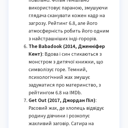
використовує параною, змушуючи
глядача сканувати кожен кадр на
загрозу. Рейтинг 6.8, але його
атмосферність робить його одним
з найстрашніших інді-горорів.
The Babadook (2014, Дженніфер
Кент)
: Вдова і син стикаються з
монстром з дитячої книжки, що
символізує горе. Темний,
психологічний жах змушує
задуматися про материнство, з
рейтингом 6.8 на IMDb.
Get Out (2017, Джордан Піл)
:
Расовий жах, де хлопець відвідує
родину дівчини і розкопує
жахливий заговір. Сатира на