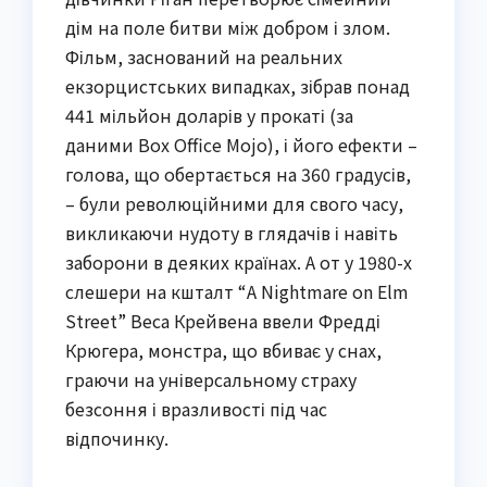
дім на поле битви між добром і злом.
Фільм, заснований на реальних
екзорцистських випадках, зібрав понад
441 мільйон доларів у прокаті (за
даними Box Office Mojo), і його ефекти –
голова, що обертається на 360 градусів,
– були революційними для свого часу,
викликаючи нудоту в глядачів і навіть
заборони в деяких країнах. А от у 1980-х
слешери на кшталт “A Nightmare on Elm
Street” Веса Крейвена ввели Фредді
Крюгера, монстра, що вбиває у снах,
граючи на універсальному страху
безсоння і вразливості під час
відпочинку.