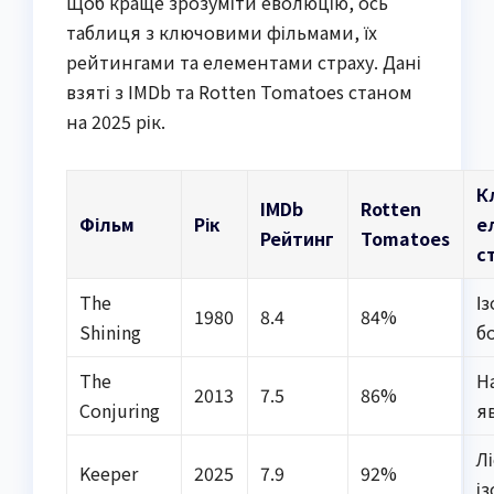
Щоб краще зрозуміти еволюцію, ось
таблиця з ключовими фільмами, їх
рейтингами та елементами страху. Дані
взяті з IMDb та Rotten Tomatoes станом
на 2025 рік.
К
IMDb
Rotten
Фільм
Рік
е
Рейтинг
Tomatoes
с
The
І
1980
8.4
84%
Shining
б
The
Н
2013
7.5
86%
Conjuring
я
Л
Keeper
2025
7.9
92%
і