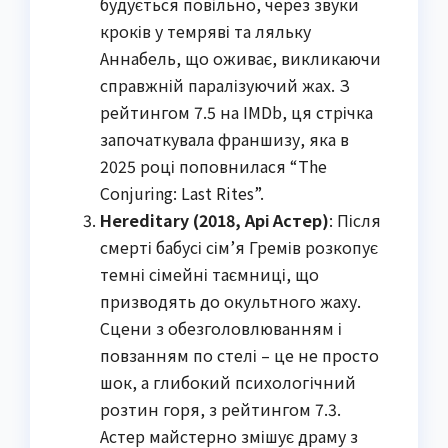
будується повільно, через звуки
кроків у темряві та ляльку
Аннабель, що оживає, викликаючи
справжній паралізуючий жах. З
рейтингом 7.5 на IMDb, ця стрічка
започаткувала франшизу, яка в
2025 році поповнилася “The
Conjuring: Last Rites”.
Hereditary (2018, Арі Астер)
: Після
смерті бабусі сім’я Гремів розкопує
темні сімейні таємниці, що
призводять до окультного жаху.
Сцени з обезголовлюванням і
повзанням по стелі – це не просто
шок, а глибокий психологічний
розтин горя, з рейтингом 7.3.
Астер майстерно змішує драму з