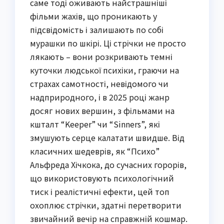
саме тоді оживають найстрашніші
фільми жахів, що проникають у
підсвідомість і залишають по собі
мурашки по шкірі. Ці стрічки не просто
лякають – вони розкривають темні
куточки людської психіки, граючи на
страхах самотності, невідомого чи
надприродного, і в 2025 році жанр
досяг нових вершин, з фільмами на
кшталт “Keeper” чи “Sinners”, які
змушують серце калатати швидше. Від
класичних шедеврів, як “Психо”
Альфреда Хічкока, до сучасних горорів,
що використовують психологічний
тиск і реалістичні ефекти, цей топ
охоплює стрічки, здатні перетворити
звичайний вечір на справжній кошмар.