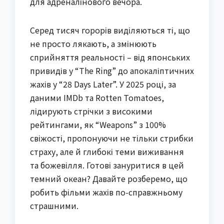
для адреналінового вечора.
Серед тисяч горорів виділяються ті, що
не просто лякають, а змінюють
сприйняття реальності – від японських
привидів у “The Ring” до апокаліптичних
жахів у “28 Days Later”. У 2025 році, за
даними IMDb та Rotten Tomatoes,
лідирують стрічки з високими
рейтингами, як “Weapons” з 100%
свіжості, пропонуючи не тільки стрибки
страху, але й глибокі теми виживання
та божевілля. Готові зануритися в цей
темний океан? Давайте розберемо, що
робить фільми жахів по-справжньому
страшними.