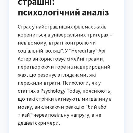
страшні:
психологічний аналіз
Страх у найстрашніших фільмах жахів
корениться в універсальних тригерах –
невідомому, втраті контролю чи
соціальній ізоляції. У “Hereditary” Арі
Астер використовує сімейні травми,
перетворюючи горе на надприродний
жах, що резонує з глядачами, які
пережили втрати. Психологи, як у
статтях з Psychology Today, пояснюють,
що такі стрічки активують мигдалину в
мозку, викликаючи реакцію “бий або
тікай” через повільну напругу, а не
дешеві скримери.