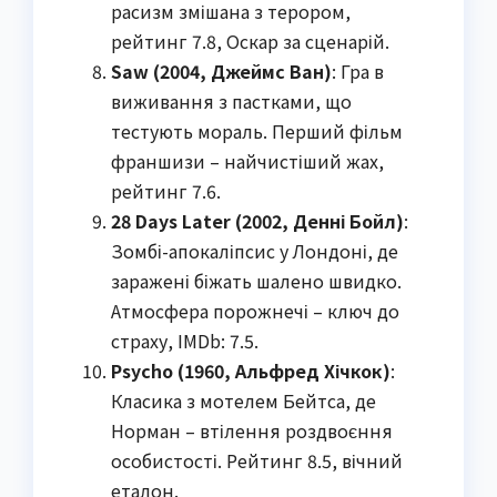
расизм змішана з терором,
рейтинг 7.8, Оскар за сценарій.
Saw (2004, Джеймс Ван)
: Гра в
виживання з пастками, що
тестують мораль. Перший фільм
франшизи – найчистіший жах,
рейтинг 7.6.
28 Days Later (2002, Денні Бойл)
:
Зомбі-апокаліпсис у Лондоні, де
заражені біжать шалено швидко.
Атмосфера порожнечі – ключ до
страху, IMDb: 7.5.
Psycho (1960, Альфред Хічкок)
:
Класика з мотелем Бейтса, де
Норман – втілення роздвоєння
особистості. Рейтинг 8.5, вічний
еталон.