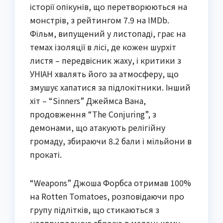
історії опікунів, що перетворюються на
монстрів, з рейтингом 7.9 на IMDb.
Фільм, випущений у листопаді, грає на
темах ізоляції в лісі, де кожен шурхіт
листя – передвісник жаху, і критики з
УНІАН хвалять його за атмосферу, що
змушує хапатися за підлокітники. Інший
хіт – “Sinners” Джеймса Вана,
продовження “The Conjuring”, з
демонами, що атакують релігійну
громаду, збираючи 8.2 бали і мільйони в
прокаті.
“Weapons” Джоша Форбса отримав 100%
на Rotten Tomatoes, розповідаючи про
групу підлітків, що стикаються з