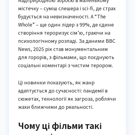
надприродною зброєю в маленькому
містечку – суміш слешера і sci-fi, де страх
будується на невизначеності. А “The
Whole” – ще один лідер з 99%, де єдине
створіння тероризує сім’ю, граючи на
психологічному розпаді. За даними BBC
News, 2025 рік став монументальним
для горорів, з фільмами, що поєднують
соціальні коментарі з чистим терором.
Ці новинки показують, як жанр
адаптується до сучасності: пандемії в
сюжетах, технології як загроза, роблячи
жахи ближчими до реальності.
Чому ці фільми такі