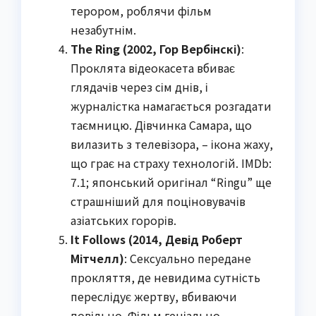
терором, роблячи фільм
незабутнім.
The Ring (2002, Гор Вербінскі)
:
Проклята відеокасета вбиває
глядачів через сім днів, і
журналістка намагається розгадати
таємницю. Дівчинка Самара, що
вилазить з телевізора, – ікона жаху,
що грає на страху технологій. IMDb:
7.1; японський оригінал “Ringu” ще
страшніший для поціновувачів
азіатських горорів.
It Follows (2014, Девід Роберт
Мітчелл)
: Сексуально передане
прокляття, де невидима сутність
переслідує жертву, вбиваючи
повільно. Фільм геніально