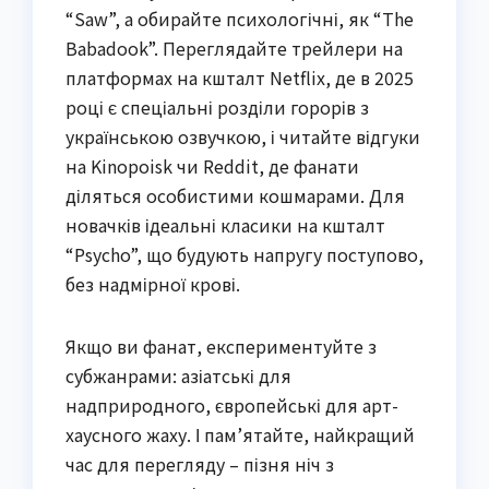
“Saw”, а обирайте психологічні, як “The
Babadook”. Переглядайте трейлери на
платформах на кшталт Netflix, де в 2025
році є спеціальні розділи горорів з
українською озвучкою, і читайте відгуки
на Kinopoisk чи Reddit, де фанати
діляться особистими кошмарами. Для
новачків ідеальні класики на кшталт
“Psycho”, що будують напругу поступово,
без надмірної крові.
Якщо ви фанат, експериментуйте з
субжанрами: азіатські для
надприродного, європейські для арт-
хаусного жаху. І пам’ятайте, найкращий
час для перегляду – пізня ніч з