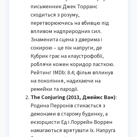
письменник Джек Торранс
сходиться з розуму,
перетворюючись на вбивцю під
впливом надприродних сил.
Знаменита сцена з дверима і
сокирою – це пік напруги, де
Кубрик грає на клаустрофобії,
роблячи кожен коридор пасткою.
Рейтинг IMDb: 8.4; фільм вплинув
на покоління, надихаючи на
ремейки та пародії.
The Conjuring (2013, Джеймс Ван)
:
Родина Перронів стикається з
демонами в старому будинку, а
екзорцисти Ед і Лоррейн Воррен
намагаються врятувати їх. Напруга