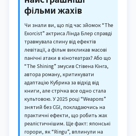
фільми жахів
Чи знали ви, що під час зйомок “The
Exorcist” актриса Лінда Блер справді
травмувала спину від ефектів
левітації, а фільм викликав масові
панічні атаки в кінотеатрах? Або що
“The Shining” змусив Стівена Кінга,
автора роману, критикувати
адаптацію Кубрика за відхід від
книги, але стрічка все одно стала
культовою. У 2025 році “Weapons”
знятий без CGI, покладаючись на
практичні ефекти, що робить жах
реалістичнішим. Ще факт: японські
горори, як “Ringu”, вплинули на