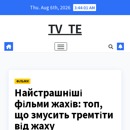
Skip
Thu. Aug 6th, 2026
3:44:02 AM
to
content
TV_TE
ФІЛЬМИ
Найстрашніші
фільми жахів: топ,
що змусить тремтіти
від жаху