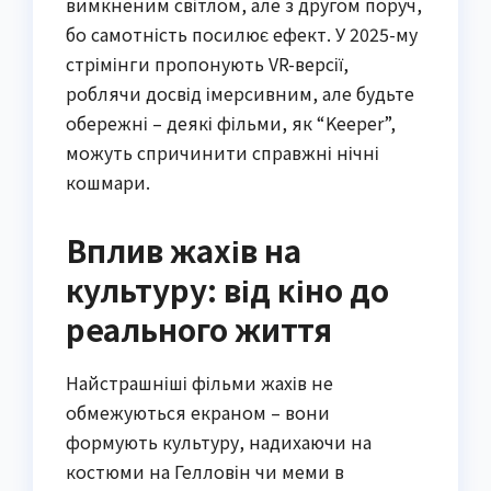
вимкненим світлом, але з другом поруч,
бо самотність посилює ефект. У 2025-му
стрімінги пропонують VR-версії,
роблячи досвід імерсивним, але будьте
обережні – деякі фільми, як “Keeper”,
можуть спричинити справжні нічні
кошмари.
Вплив жахів на
культуру: від кіно до
реального життя
Найстрашніші фільми жахів не
обмежуються екраном – вони
формують культуру, надихаючи на
костюми на Гелловін чи меми в