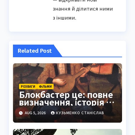
знання й ділитися ними
з іншими.
Related Post
РОЗВАГИ
ФІЛЬМИ
Блокбастер це: повне
визначення, історія та
сучасне значення
AUG 5, 2026
КУЗЬМЕНКО СТАНІСЛАВ