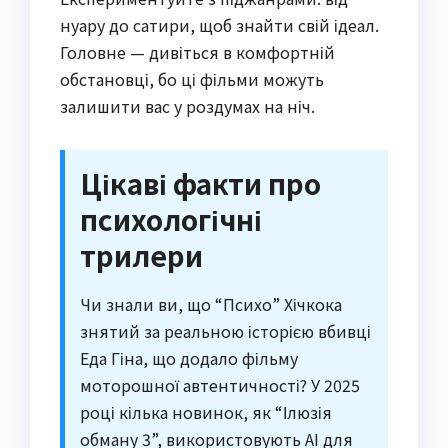
нуару до сатири, щоб знайти свій ідеал.
Головне — дивіться в комфортній
обстановці, бо ці фільми можуть
залишити вас у роздумах на ніч.
Цікаві факти про
психологічні
трилери
Чи знали ви, що “Психо” Хічкока
знятий за реальною історією вбивці
Еда Гіна, що додало фільму
моторошної автентичності? У 2025
році кілька новинок, як “Ілюзія
обману 3”, використовують AI для