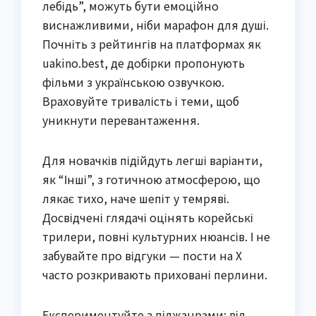
лебідь”, можуть бути емоційно
виснажливими, ніби марафон для душі.
Почніть з рейтингів на платформах як
uakino.best, де добірки пропонують
фільми з українською озвучкою.
Враховуйте тривалість і теми, щоб
уникнути перевантаження.
Для новачків підійдуть легші варіанти,
як “Інші”, з готичною атмосферою, що
лякає тихо, наче шепіт у темряві.
Досвідчені глядачі оцінять корейські
трилери, повні культурних нюансів. І не
забувайте про відгуки — пости на X
часто розкривають приховані перлини.
Експериментуйте з піджанрами: від