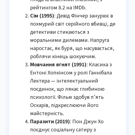
рейтингом 8.2 на IMDb.
Сім (1995)
: Девід Фінчер занурює в
похмурий світ серійного вбивці, де
детективи стикаються з
моральними дилемами. Напруга
наростає, як буря, що насувається,
роблячи кінець шокуючим.
Мовчання ягнят (1991)
: Класика з
Ентоні Хопкінсом у ролі Ганнібала
Лектера — інтелектуальний
поєдинок, що лякає глибиною
психології. Фільм здобув п’ять
Оскарів, підкреслюючи його
майстерність.
Паразити (2019)
: Пон Джун Хо
поєднує соціальну сатиру з