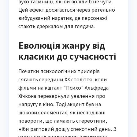
вухо таємниці, які ви воліли б не чути.
Цей ефект досягається через ретельно
вибудуваний наратив, де персонажі
стають дзеркалом для глядача.
Еволюція жанру від
класики до сучасності
Початки психологічних трилерів
сягають середини XX століття, коли
фільми на кшталт “Психо” Альфреда
Хічкока перевернули уявлення про
напругу в кіно. Тоді акцент був на
шокових елементах, як несподівані
повороти, що ламають стереотипи,
ніби раптовий дощ у спекотний день. З