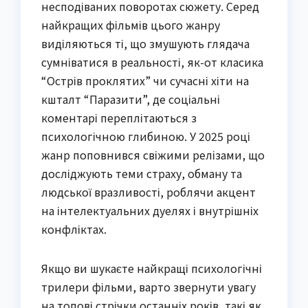
несподіваних поворотах сюжету. Серед
найкращих фільмів цього жанру
виділяються ті, що змушують глядача
сумніватися в реальності, як-от класика
“Острів проклятих” чи сучасні хіти на
кшталт “Паразити”, де соціальні
коментарі переплітаються з
психологічною глибиною. У 2025 році
жанр поповнився свіжими релізами, що
досліджують теми страху, обману та
людської вразливості, роблячи акцент
на інтелектуальних дуелях і внутрішніх
конфліктах.
Якщо ви шукаєте найкращі психологічні
трилери фільми, варто звернути увагу
на топові стрічки останніх років, такі як