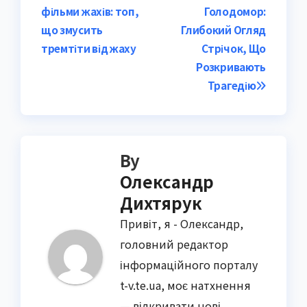
фільми жахів: топ,
Голодомор:
navigation
що змусить
Глибокий Огляд
тремтіти від жаху
Стрічок, Що
Розкривають
Трагедію
By
Олександр
Дихтярук
Привіт, я - Олександр,
головний редактор
інформаційного порталу
t-v.te.ua, моє натхнення
— відкривати нові