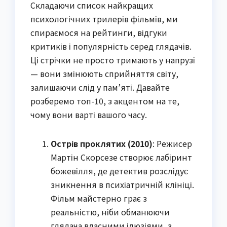
Складаючи список найкращих
психологічних трилерів фільмів, ми
спираємося на рейтинги, відгуки
критиків і популярність серед глядачів.
Ці стрічки не просто тримають у напрузі
— вони змінюють сприйняття світу,
залишаючи слід у пам’яті. Давайте
розберемо топ-10, з акцентом на те,
чому вони варті вашого часу.
Острів проклятих (2010)
: Режисер
Мартін Скорсезе створює лабіринт
божевілля, де детектив розслідує
зникнення в психіатричній клініці.
Фільм майстерно грає з
реальністю, ніби обманюючи
глядача власними ілюзіями, з