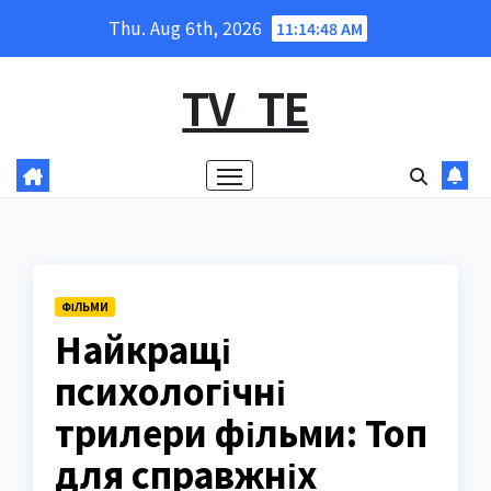
Skip
Thu. Aug 6th, 2026
11:14:49 AM
to
content
TV_TE
ФІЛЬМИ
Найкращі
психологічні
трилери фільми: Топ
для справжніх