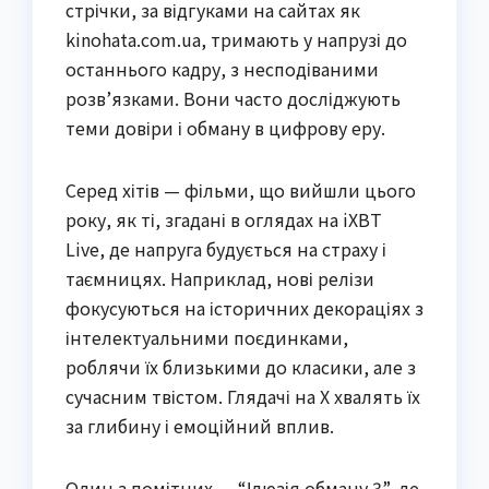
стрічки, за відгуками на сайтах як
kinohata.com.ua, тримають у напрузі до
останнього кадру, з несподіваними
розв’язками. Вони часто досліджують
теми довіри і обману в цифрову еру.
Серед хітів — фільми, що вийшли цього
року, як ті, згадані в оглядах на iXBT
Live, де напруга будується на страху і
таємницях. Наприклад, нові релізи
фокусуються на історичних декораціях з
інтелектуальними поєдинками,
роблячи їх близькими до класики, але з
сучасним твістом. Глядачі на X хвалять їх
за глибину і емоційний вплив.
Один з помітних — “Ілюзія обману 3”, де