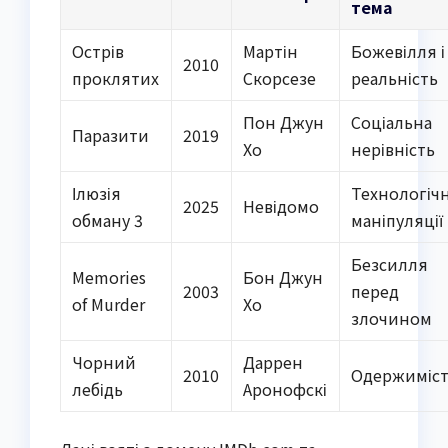
тема
Острів
Мартін
Божевілля і
2010
проклятих
Скорсезе
реальність
Пон Джун
Соціальна
Паразити
2019
Хо
нерівність
Ілюзія
Технологічн
2025
Невідомо
обману 3
маніпуляції
Безсилля
Memories
Бон Джун
2003
перед
of Murder
Хо
злочином
Чорний
Даррен
2010
Одержиміс
лебідь
Аронофскі