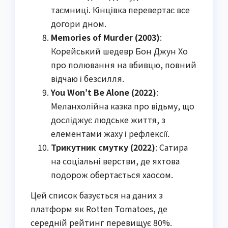
таємниці. Кінцівка перевертає все
догори дном.
Memories of Murder (2003)
:
Корейський шедевр Бон Джун Хо
про полювання на вбивцю, повний
відчаю і безсилля.
You Won’t Be Alone (2022)
:
Меланхолійна казка про відьму, що
досліджує людське життя, з
елементами жаху і рефлексії.
Трикутник смутку (2022)
: Сатира
на соціальні верстви, де яхтова
подорож обертається хаосом.
Цей список базується на даних з
платформ як Rotten Tomatoes, де
середній рейтинг перевищує 80%.