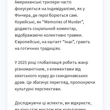
Американські трилери часто
фокусуються на індивідуалізмі, як у
Фінчера, де герої борються самі.
Корейські, як “Memories of Murder”,
додають соціальний коментар,
відображаючи колективні травми.
Європейські, на кшталт “Інші”, грають
на готичних традиціях.
У 2025 році глобалізація робить жанр
різноманітним, з елементами від
азіатського нуару до скандинавських
драм. Це збагачує перегляд, пропонуючи
культурні перспективи.
Досліджуючи ці аспекти, ви відкриєте,
як кіно стає мостом між культурами,