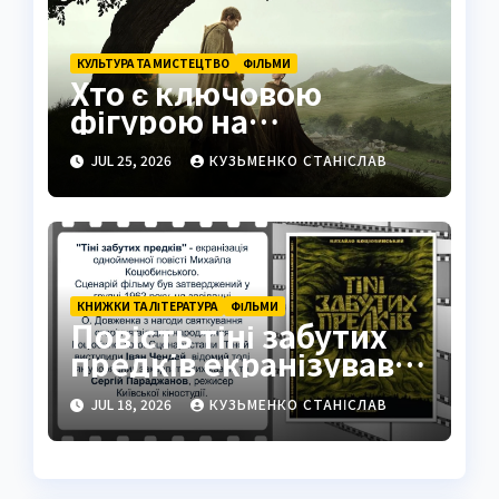
КУЛЬТУРА ТА МИСТЕЦТВО
ФІЛЬМИ
Хто є ключовою
фігурою на
знімальному
JUL 25, 2026
КУЗЬМЕНКО СТАНІСЛАВ
майданчику
КНИЖКИ ТА ЛІТЕРАТУРА
ФІЛЬМИ
Повість тіні забутих
предків екранізував
Параджанов
JUL 18, 2026
КУЗЬМЕНКО СТАНІСЛАВ