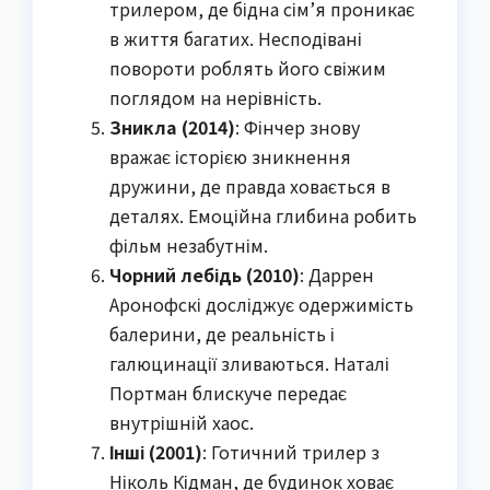
трилером, де бідна сім’я проникає
в життя багатих. Несподівані
повороти роблять його свіжим
поглядом на нерівність.
Зникла (2014)
: Фінчер знову
вражає історією зникнення
дружини, де правда ховається в
деталях. Емоційна глибина робить
фільм незабутнім.
Чорний лебідь (2010)
: Даррен
Аронофскі досліджує одержимість
балерини, де реальність і
галюцинації зливаються. Наталі
Портман блискуче передає
внутрішній хаос.
Інші (2001)
: Готичний трилер з
Ніколь Кідман, де будинок ховає