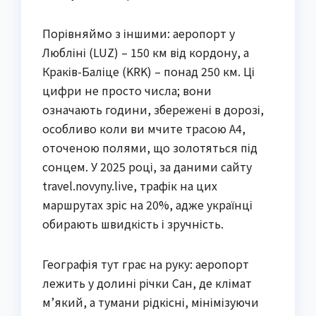
Порівняймо з іншими: аеропорт у
Любліні (LUZ) – 150 км від кордону, а
Краків-Баліце (KRK) – понад 250 км. Ці
цифри не просто числа; вони
означають години, збережені в дорозі,
особливо коли ви мчите трасою А4,
оточеною полями, що золотяться під
сонцем. У 2025 році, за даними сайту
travel.novyny.live, трафік на цих
маршрутах зріс на 20%, адже українці
обирають швидкість і зручність.
Географія тут грає на руку: аеропорт
лежить у долині річки Сан, де клімат
м’який, а тумани рідкісні, мінімізуючи