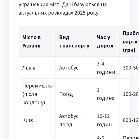
українських міст. Дані базуються на
актуальних розкладах 2025 року.
Прибл
Місто в
Вид
Час у
варті
Україні
транспорту
дорозі
(грн)
3-4
Львів
Автобус
300-50
години
Перемишль
1
(після
Поїзд
100-20
година
кордону)
Автобус +
10-12
Київ
800-12
поїзд
годин
4-5
Палив