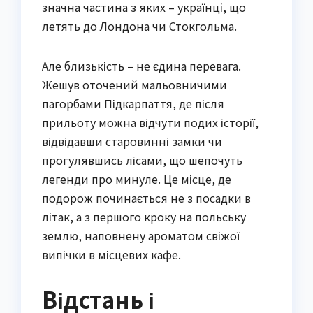
значна частина з яких – українці, що
летять до Лондона чи Стокгольма.
Але близькість – не єдина перевага.
Жешув оточений мальовничими
пагорбами Підкарпаття, де після
прильоту можна відчути подих історії,
відвідавши старовинні замки чи
прогулявшись лісами, що шепочуть
легенди про минуле. Це місце, де
подорож починається не з посадки в
літак, а з першого кроку на польську
землю, наповнену ароматом свіжої
випічки в місцевих кафе.
Відстань і