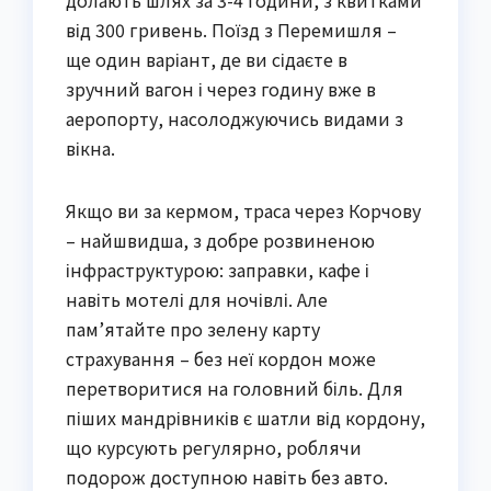
долають шлях за 3-4 години, з квитками
від 300 гривень. Поїзд з Перемишля –
ще один варіант, де ви сідаєте в
зручний вагон і через годину вже в
аеропорту, насолоджуючись видами з
вікна.
Якщо ви за кермом, траса через Корчову
– найшвидша, з добре розвиненою
інфраструктурою: заправки, кафе і
навіть мотелі для ночівлі. Але
пам’ятайте про зелену карту
страхування – без неї кордон може
перетворитися на головний біль. Для
піших мандрівників є шатли від кордону,
що курсують регулярно, роблячи
подорож доступною навіть без авто.