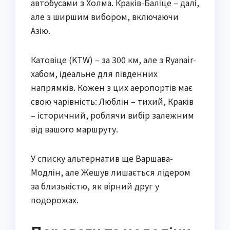
автобусами з Холма. Краків-Баліце – далі,
але з ширшим вибором, включаючи
Азію.
Катовіце (KTW) – за 300 км, але з Ryanair-
хабом, ідеальне для південних
напрямків. Кожен з цих аеропортів має
свою чарівність: Люблін – тихий, Краків
– історичний, роблячи вибір залежним
від вашого маршруту.
У списку альтернатив ще Варшава-
Модлін, але Жешув лишається лідером
за близькістю, як вірний друг у
подорожах.