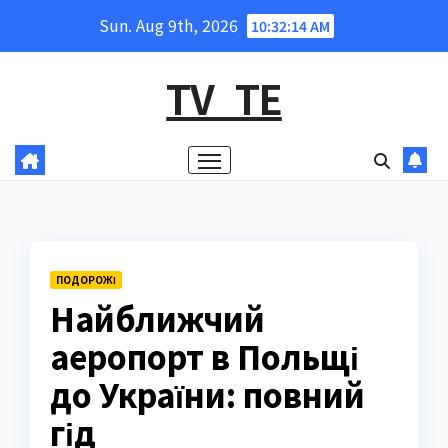
Skip
Sun. Aug 9th, 2026
10:32:15 AM
to
content
TV_TE
ПОДОРОЖІ
Найближчий
аеропорт в Польщі
до України: повний
гід