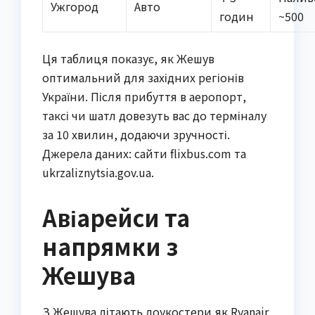
Ужгород
Авто
годин
~500
Ця таблиця показує, як Жешув
оптимальний для західних регіонів
України. Після прибуття в аеропорт,
таксі чи шатл довезуть вас до терміналу
за 10 хвилин, додаючи зручності.
Джерела даних: сайти flixbus.com та
ukrzaliznytsia.gov.ua.
Авіарейси та
напрямки з
Жешува
З Жешува літають лоукостери як Ryanair