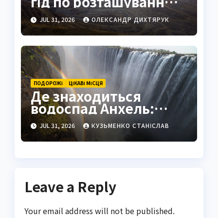
гід по розташуванню,
історії та життю міста
JUL 31, 2026
ОЛЕКСАНДР ДИХТЯРУК
ПОДОРОЖІ
ЦІКАВІ МІСЦЯ
Де знаходиться
водоспад Анхель:
повний гід по
JUL 31, 2026
КУЗЬМЕНКО СТАНІСЛАВ
найвищому
водоспаду світу
Leave a Reply
Your email address will not be published.