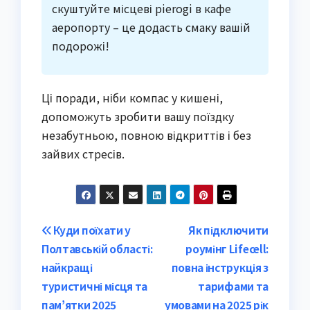
скуштуйте місцеві pierogi в кафе
аеропорту – це додасть смаку вашій
подорожі!
Ці поради, ніби компас у кишені,
допоможуть зробити вашу поїздку
незабутньою, повною відкриттів і без
зайвих стресів.
Post
Куди поїхати у
Як підключити
Полтавській області:
роумінг Lifecell:
navigation
найкращі
повна інструкція з
туристичні місця та
тарифами та
пам’ятки 2025
умовами на 2025 рік