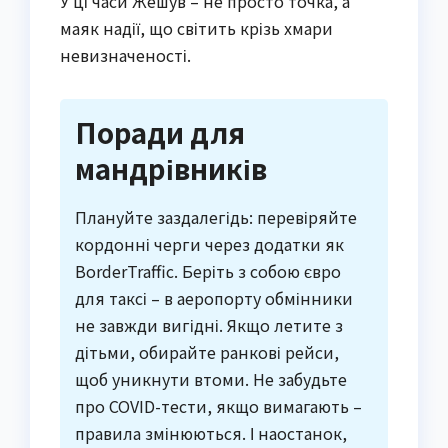
У ці часи Жешув – не просто точка, а
маяк надії, що світить крізь хмари
невизначеності.
Поради для
мандрівників
Плануйте заздалегідь: перевіряйте
кордонні черги через додатки як
BorderTraffic. Беріть з собою євро
для таксі – в аеропорту обмінники
не завжди вигідні. Якщо летите з
дітьми, обирайте ранкові рейси,
щоб уникнути втоми. Не забудьте
про COVID-тести, якщо вимагають –
правила змінюються. І наостанок,