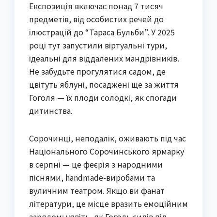
Експозиція включає понад 7 тисяч
предметів, від особистих речей до
ілюстрацій до “Тараса Бульби”. У 2025
році тут запустили віртуальні тури,
ідеальні для віддалених мандрівників.
Не забудьте прогулятися садом, де
цвітуть яблуні, посаджені ще за життя
Гоголя — їх плоди солодкі, як спогади
дитинства.
Сорочинці, неподалік, оживають під час
Національного Сорочинського ярмарку
в серпні — це феєрія з народними
піснями, handmade-виробами та
вуличним театром. Якщо ви фанат
літератури, це місце вразить емоційним
зарядом: уявіть, як Гоголь сидів під