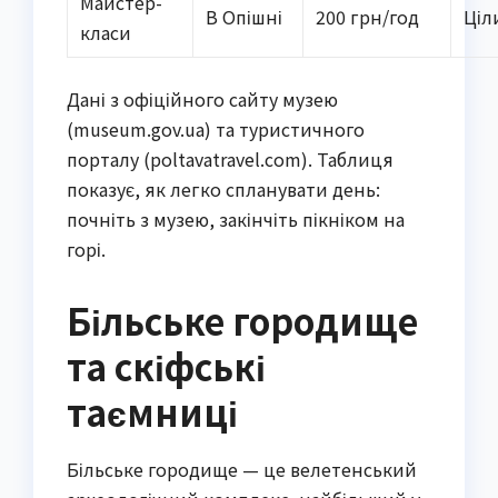
Майстер-
В Опішні
200 грн/год
Ціл
класи
Дані з офіційного сайту музею
(museum.gov.ua) та туристичного
порталу (poltavatravel.com). Таблиця
показує, як легко спланувати день:
почніть з музею, закінчіть пікніком на
горі.
Більське городище
та скіфські
таємниці
Більське городище — це велетенський