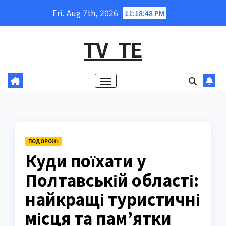
Skip
Fri. Aug 7th, 2026
11:18:49 PM
to
content
TV_TE
ПОДОРОЖІ
Куди поїхати у
Полтавській області:
найкращі туристичні
місця та пам’ятки