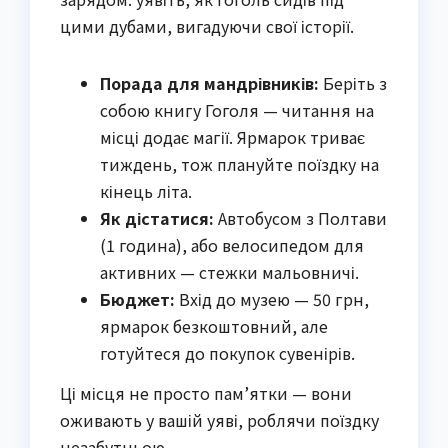
цими дубами, вигадуючи свої історії.
Порада для мандрівників:
Беріть з
собою книгу Гоголя — читання на
місці додає магії. Ярмарок триває
тиждень, тож плануйте поїздку на
кінець літа.
Як дістатися:
Автобусом з Полтави
(1 година), або велосипедом для
активних — стежки мальовничі.
Бюджет:
Вхід до музею — 50 грн,
ярмарок безкоштовний, але
готуйтеся до покупок сувенірів.
Ці місця не просто пам’ятки — вони
оживають у вашій уяві, роблячи поїздку
незабутньою.