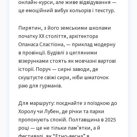
онлайн-курси, але живе відвідування —
це емоційний вибух кольорів і текстур.
Пирятин, з його земськими школами
початку XX століття, архітектора
Опанаса Сластіона, — приклад модерну
в провінції. Будівлі з цегляними
візерунками стоять як мовчазні вартові
історії. Поруч — сирні заводи, де
скуштуєте свіжі сири, ніби шматочок
раю для гурманів.
Для маршруту: поєднайте з поїздкою до
Хоролу чи Лубен, де річки та парки
пропонують спокій. Полтавщина в 2025
році — це не тільки пам’ятки, а й
фестивалі, як “Етно-весна” в