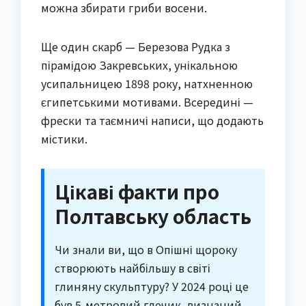
можна збирати гриби восени.
Ще один скарб — Березова Рудка з
пірамідою Закревських, унікальною
усипальницею 1898 року, натхненною
єгипетськими мотивами. Всередині —
фрески та таємничі написи, що додають
містики.
Цікаві факти про
Полтавську область
Чи знали ви, що в Опішні щороку
створюють найбільшу в світі
глиняну скульптуру? У 2024 році це
був 5-метровий глечик, визнаний