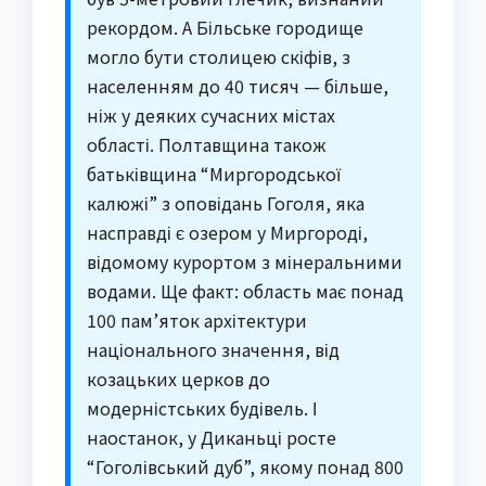
рекордом. А Більське городище
могло бути столицею скіфів, з
населенням до 40 тисяч — більше,
ніж у деяких сучасних містах
області. Полтавщина також
батьківщина “Миргородської
калюжі” з оповідань Гоголя, яка
насправді є озером у Миргороді,
відомому курортом з мінеральними
водами. Ще факт: область має понад
100 пам’яток архітектури
національного значення, від
козацьких церков до
модерністських будівель. І
наостанок, у Диканьці росте
“Гоголівський дуб”, якому понад 800