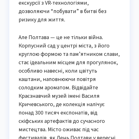
екскурсії з VR-технологіями,
дозволяючи “побувати” в битві без
ризику для життя.
Але Полтава — це не тільки війна.
Корпусний сад у центрі міста, з його
круглою формою та пам’ятником слави,
стає ідеальним місцем для прогулянок,
особливо навесні, коли цвітуть
каштани, наповнюючи повітря
солодким ароматом. Відвідайте
Краєзнавчий музей імені Василя
Кричевського, де колекція налічує
понад 300 тисяч експонатів, від
скіфських артефактів до сучасного
мистецтва. Місто оживає під час
фестивалів, як День Полтави у вересні,