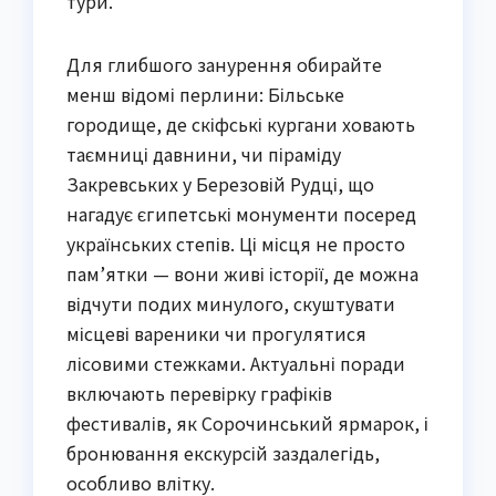
тури.
Для глибшого занурення обирайте
менш відомі перлини: Більське
городище, де скіфські кургани ховають
таємниці давнини, чи піраміду
Закревських у Березовій Рудці, що
нагадує єгипетські монументи посеред
українських степів. Ці місця не просто
пам’ятки — вони живі історії, де можна
відчути подих минулого, скуштувати
місцеві вареники чи прогулятися
лісовими стежками. Актуальні поради
включають перевірку графіків
фестивалів, як Сорочинський ярмарок, і
бронювання екскурсій заздалегідь,
особливо влітку.