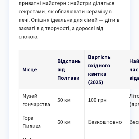
приватні майстерні: майстри діляться
секретами, як обпалювати кераміку в
печі. Опішня ідеальна для сімей — діти в
захваті від творчості, а дорослі від
спокою.
Вартість
Відстань
На
вхідного
Місце
від
час
квитка
Полтави
від
(2025)
Музей
Літ
50 км
100 грн
гончарства
(яр
Гора
60 км
Безкоштовно
Вес
Пивиха