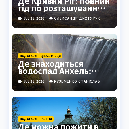
Де Кривий Ріг: повний
гід по розташуванню,
історії та життю міста
JUL 31, 2026
ОЛЕКСАНДР ДИХТЯРУК
ПОДОРОЖІ
ЦІКАВІ МІСЦЯ
Де знаходиться
водоспад Анхель:
повний гід по
JUL 31, 2026
КУЗЬМЕНКО СТАНІСЛАВ
найвищому
водоспаду світу
ПОДОРОЖІ
РЕЛІГІЯ
Де можна пожити в