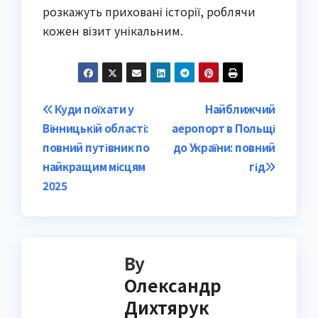
розкажуть приховані історії, роблячи
кожен візит унікальним.
Post
Куди поїхати у
Найближчий
Вінницькій області:
аеропорт в Польщі
navigation
повний путівник по
до України: повний
найкращим місцям
гід
2025
By
Олександр
Дихтярук