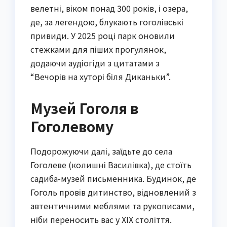
велетні, віком понад 300 років, і озера,
де, за легендою, блукають гоголівські
привиди. У 2025 році парк оновили
стежками для піших прогулянок,
додаючи аудіогіди з цитатами з
“Вечорів на хуторі біля Диканьки”.
Музей Гоголя в
Гоголевому
Подорожуючи далі, заїдьте до села
Гоголеве (колишні Василівка), де стоїть
садиба-музей письменника. Будинок, де
Гоголь провів дитинство, відновлений з
автентичними меблями та рукописами,
ніби переносить вас у XIX століття.