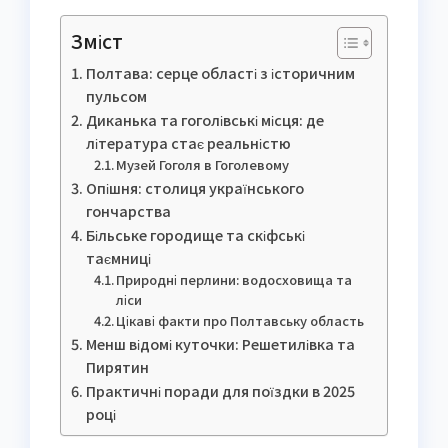
Зміст
Полтава: серце області з історичним
пульсом
Диканька та гоголівські місця: де
література стає реальністю
Музей Гоголя в Гоголевому
Опішня: столиця українського
гончарства
Більське городище та скіфські
таємниці
Природні перлини: водосховища та
ліси
Цікаві факти про Полтавську область
Менш відомі куточки: Решетилівка та
Пирятин
Практичні поради для поїздки в 2025
році