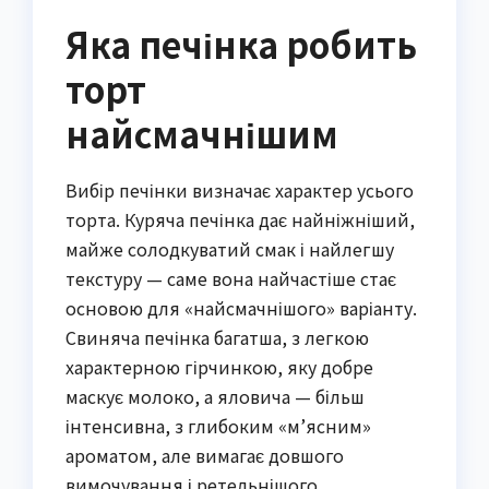
Яка печінка робить
торт
найсмачнішим
Вибір печінки визначає характер усього
торта. Куряча печінка дає найніжніший,
майже солодкуватий смак і найлегшу
текстуру — саме вона найчастіше стає
основою для «найсмачнішого» варіанту.
Свиняча печінка багатша, з легкою
характерною гірчинкою, яку добре
маскує молоко, а яловича — більш
інтенсивна, з глибоким «м’ясним»
ароматом, але вимагає довшого
вимочування і ретельнішого