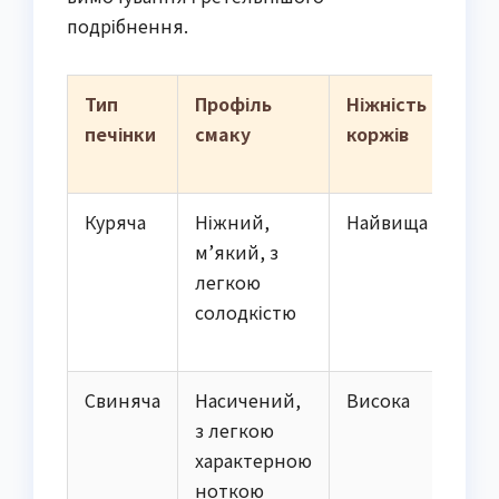
подрібнення.
Тип
Профіль
Ніжність
Ре
печінки
смаку
коржів
ча
ви
Куряча
Ніжний,
Найвища
30
м’який, з
легкою
солодкістю
Свиняча
Насичений,
Висока
40
з легкою
характерною
ноткою