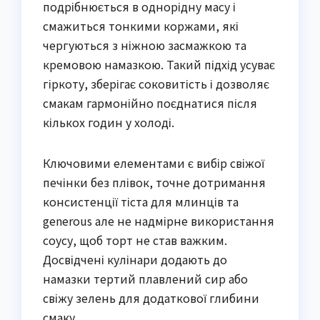
подрібнюється в однорідну масу і
смажиться тонкими коржами, які
чергуються з ніжною засмажкою та
кремовою намазкою. Такий підхід усуває
гіркоту, зберігає соковитість і дозволяє
смакам гармонійно поєднатися після
кількох годин у холоді.
Ключовими елементами є вибір свіжої
печінки без плівок, точне дотримання
консистенції тіста для млинців та
generous але не надмірне використання
соусу, щоб торт не став важким.
Досвідчені кулінари додають до
намазки тертий плавлений сир або
свіжу зелень для додаткової глибини
смаку.