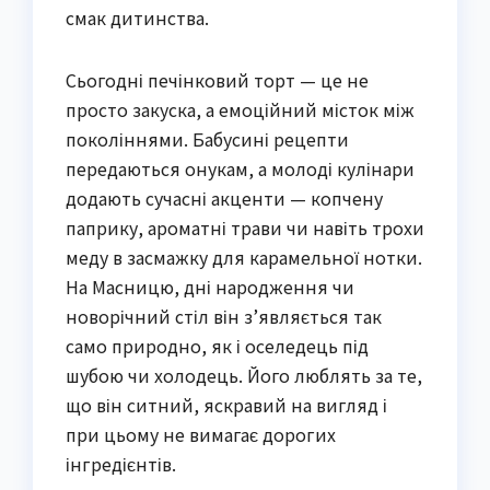
смак дитинства.
Сьогодні печінковий торт — це не
просто закуска, а емоційний місток між
поколіннями. Бабусині рецепти
передаються онукам, а молоді кулінари
додають сучасні акценти — копчену
паприку, ароматні трави чи навіть трохи
меду в засмажку для карамельної нотки.
На Масницю, дні народження чи
новорічний стіл він з’являється так
само природно, як і оселедець під
шубою чи холодець. Його люблять за те,
що він ситний, яскравий на вигляд і
при цьому не вимагає дорогих
інгредієнтів.