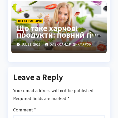
ЇЖА ТА КУЛІНАРІЯ
Що таке харчові
продукти: повний гід
по визначенню та
JUL 31, 2026
ОЛЕКСАНДР ДИХТЯРУК
видам
Leave a Reply
Your email address will not be published.
Required fields are marked
*
Comment
*