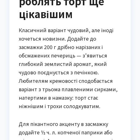
роблять торт ще
цікавішим
Класичний варіант чудовий, але іноді
хочеться новизни. Додайте до
засмажки 200 г дрібно нарізаних і
обсмажених печериць — з’явиться
глибокий землистий аромат, який
чудово поєднується з печінкою.
Любителям кремовості сподобається
варіант з трьома плавленими сирками,
натертими в намазку: торт стає
ніжнішим і трохи солодкуватим.
Для пікантного акценту в засмажку
додайте ½ ч. л. копченої паприки або