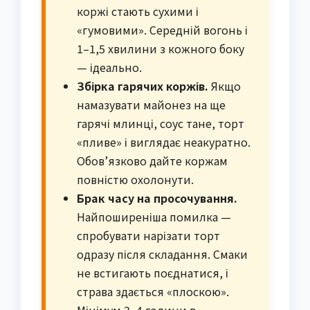
коржі стають сухими і
«гумовими». Середній вогонь і
1–1,5 хвилини з кожного боку
— ідеально.
Збірка гарячих коржів.
Якщо
намазувати майонез на ще
гарячі млинці, соус тане, торт
«пливе» і виглядає неакуратно.
Обов’язково дайте коржам
повністю охолонути.
Брак часу на просочування.
Найпоширеніша помилка —
спробувати нарізати торт
одразу після складання. Смаки
не встигають поєднатися, і
страва здається «плоскою».
Мінімум 3–4 години в