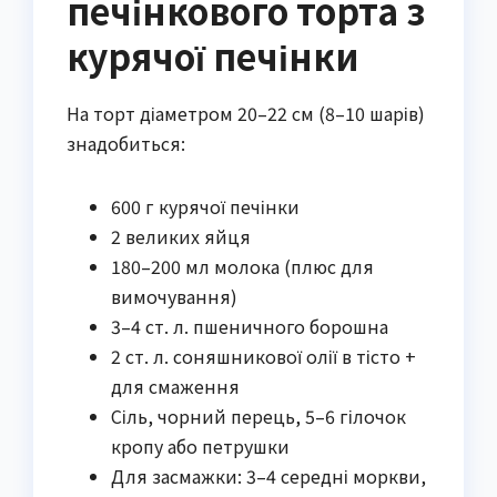
печінкового торта з
курячої печінки
На торт діаметром 20–22 см (8–10 шарів)
знадобиться:
600 г курячої печінки
2 великих яйця
180–200 мл молока (плюс для
вимочування)
3–4 ст. л. пшеничного борошна
2 ст. л. соняшникової олії в тісто +
для смаження
Сіль, чорний перець, 5–6 гілочок
кропу або петрушки
Для засмажки: 3–4 середні моркви,