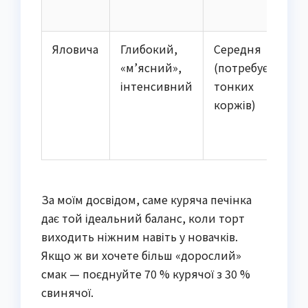
Яловича
Глибокий,
Середня
60
«м’ясний»,
(потребує
інтенсивний
тонких
коржів)
За моїм досвідом, саме куряча печінка
дає той ідеальний баланс, коли торт
виходить ніжним навіть у новачків.
Якщо ж ви хочете більш «дорослий»
смак — поєднуйте 70 % курячої з 30 %
свинячої.