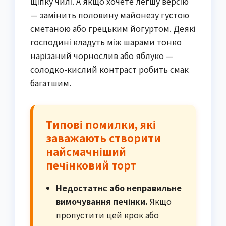
щіпку чилі. А якщо хочете легшу версію
— замінить половину майонезу густою
сметаною або грецьким йогуртом. Деякі
господині кладуть між шарами тонко
нарізаний чорнослив або яблуко —
солодко-кислий контраст робить смак
багатшим.
Типові помилки, які
заважають створити
найсмачніший
печінковий торт
Недостатнє або неправильне
вимочування печінки.
Якщо
пропустити цей крок або