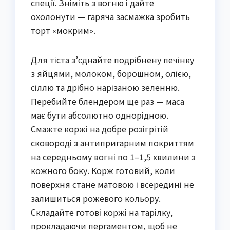
спеції. Зніміть з вогню і дайте
охолонути — гаряча засмажка зробить
торт «мокрим».
Для тіста з’єднайте подрібнену печінку
з яйцями, молоком, борошном, олією,
сіллю та дрібно нарізаною зеленню.
Перебийте блендером ще раз — маса
має бути абсолютно однорідною.
Смажте коржі на добре розігрітій
сковороді з антипригарним покриттям
на середньому вогні по 1–1,5 хвилини з
кожного боку. Корж готовий, коли
поверхня стане матовою і всередині не
залишиться рожевого кольору.
Складайте готові коржі на тарілку,
прокладаючи пергаментом, щоб не