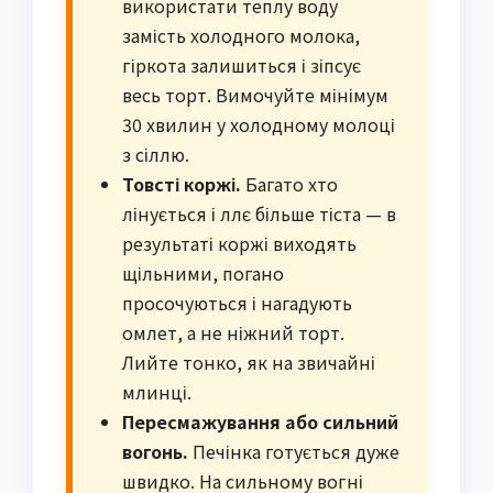
використати теплу воду
замість холодного молока,
гіркота залишиться і зіпсує
весь торт. Вимочуйте мінімум
30 хвилин у холодному молоці
з сіллю.
Товсті коржі.
Багато хто
лінується і ллє більше тіста — в
результаті коржі виходять
щільними, погано
просочуються і нагадують
омлет, а не ніжний торт.
Лийте тонко, як на звичайні
млинці.
Пересмажування або сильний
вогонь.
Печінка готується дуже
швидко. На сильному вогні