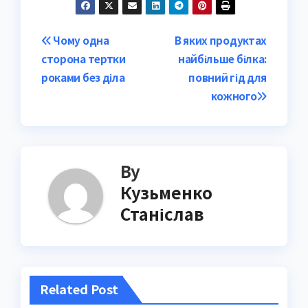
Post
Чому одна
В яких продуктах
сторона тертки
найбільше білка:
navigation
роками без діла
повний гід для
кожного
By
Кузьменко
Станіслав
Related Post