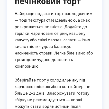
печінковий торт
Найкраще подавати торт охолодженим
— тоді текстура стає ідеальною, а смак
розкривається повністю. Додайте до
тарілки мариновані огірки, квашену
капусту або свіжі овочеві салати — їхня
кислотність чудово балансує
насиченість страви. Легке біле вино або
трояндове чудово доповнять
композицію.
Зберігайте торт у холодильнику під
харчовою плівкою або в контейнері не
більше 2–3 днів. Заморожувати готову
збірку не рекомендується — коржі
можуть стати водянистими після