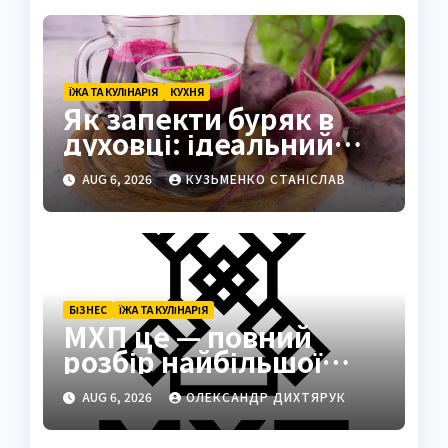
ЇЖА ТА КУЛІНАРІЯ
КУХНЯ
Як запекти буряк в
духовці: ідеальний
спосіб зберегти смак
AUG 6, 2026
КУЗЬМЕНКО СТАНІСЛАВ
БІЗНЕС
ЇЖА ТА КУЛІНАРІЯ
МХП це — повний
розбір найбільшої
кулінарної та
AUG 6, 2026
ОЛЕКСАНДР ДИХТЯРУК
агротехнологічної
компанії України