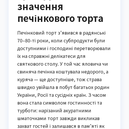
значення
печінкового торта
Печінковий торт з’явився в радянські
70–80-ті роки, коли субпродукти були
доступними і господині перетворювали
їх на справжні делікатеси для
святкового столу. У той час яловича чи
свиняча печінка коштувала недорого, а
куряча — ще доступніше, тож страва
швидко увійшла в побут багатьох родин
України, Росії та сусідніх країн. З часом
вона стала символом гостинності та
турботи: нарізаний акуратними
шматочками торт завжди викликав
захват гостей і залишався в пам’яті як