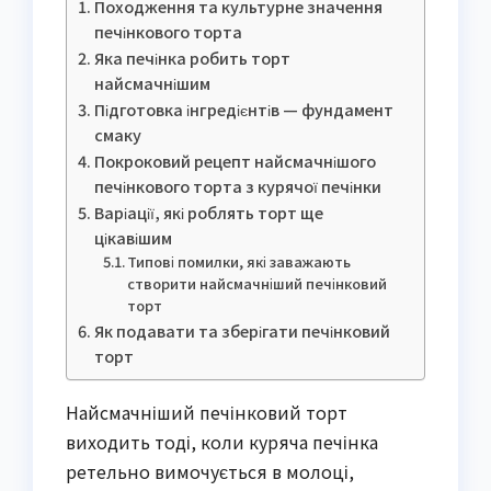
Походження та культурне значення
печінкового торта
Яка печінка робить торт
найсмачнішим
Підготовка інгредієнтів — фундамент
смаку
Покроковий рецепт найсмачнішого
печінкового торта з курячої печінки
Варіації, які роблять торт ще
цікавішим
Типові помилки, які заважають
створити найсмачніший печінковий
торт
Як подавати та зберігати печінковий
торт
Найсмачніший печінковий торт
виходить тоді, коли куряча печінка
ретельно вимочується в молоці,