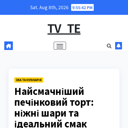
Skip
Sat. Aug 8th, 2026
9:55:43 PM
to
content
TV_TE
ЇЖА ТА КУЛІНАРІЯ
Найсмачніший
печінковий торт:
ніжні шари та
ідеальний смак