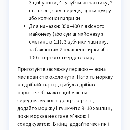
3 цибулини, 4–5 зубчиків часнику, 2
ст. л. олії, сіль, перець, щіпка цукру
або копченої паприки
Для намазки: 350–400 г якісного
майонезу (або суміш майонезу зі
сметаною 1:1), 3 зубчики часнику,
за бажанням 2 плавлені сирки або
100 г тертого твердого сиру
Приготуйте засмажку першою — вона
має повністю охолонути. Натріть моркву
на дрібній тертці, цибулю дрібно
наріжте. Обсмажте цибулю на
середньому вогні до прозорості,
додайте моркву і тушкуйте 8–10 хвилин,
поки морква не стане м’якою і
солодкуватою. В кінці додайте часник і