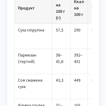
Ккал
на
Продукт
на
Тип
100 г
100 г
(г)
Суха спіруліна
57,5
290
Рослин
Пармезан
38–
392–
Тварин
(тертий)
41,6
431
Соя смажена
43,3
449
Рослин
суха
Куряча грудка
31–
165
Тварин