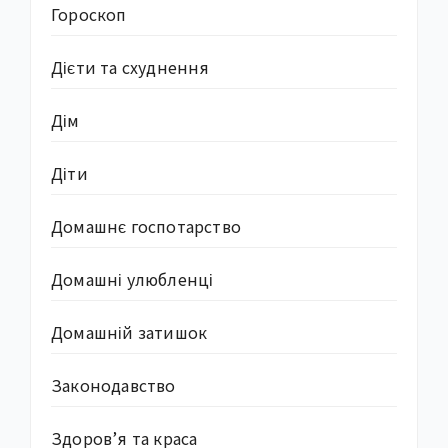
Гороскоп
Дієти та схуднення
Дім
Діти
Домашнє госпотарство
Домашні улюбленці
Домашній затишок
Законодавство
Здоров’я та краса