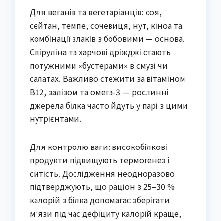
Для веганів та вегетаріанців: соя,
сейтан, темпе, сочевиця, нут, кіноа та
комбінації злаків з бобовими — основа.
Спіруліна та харчові дріжджі стають
потужними «бустерами» в смузі чи
салатах. Важливо стежити за вітаміном
B12, залізом та омега-3 — рослинні
джерела білка часто йдуть у парі з цими
нутрієнтами.
Для контролю ваги: високобілкові
продукти підвищують термогенез і
ситість. Дослідження неодноразово
підтверджують, що раціон з 25–30 %
калорій з білка допомагає зберігати
м’язи під час дефіциту калорій краще,