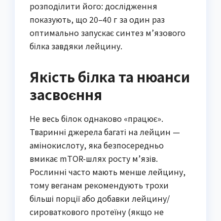
розподілити його: дослідження
показують, що 20–40 г за один раз
оптимально запускає синтез м’язового
білка завдяки лейцину.
Якість білка та нюанси
засвоєння
Не весь білок однаково «працює».
Тваринні джерела багаті на лейцин —
амінокислоту, яка безпосередньо
вмикає mTOR-шлях росту м’язів.
Рослинні часто мають менше лейцину,
тому веганам рекомендують трохи
більші порції або добавки лейцину/
сироваткового протеїну (якщо не