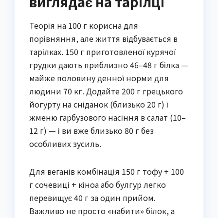
виглядає на тарілці
Теорія на 100 г корисна для
порівняння, але життя відбувається в
тарілках. 150 г приготовленої курячої
грудки дають приблизно 46–48 г білка —
майже половину денної норми для
людини 70 кг. Додайте 200 г грецького
йогурту на сніданок (близько 20 г) і
жменю гарбузового насіння в салат (10–
12 г) — і ви вже близько 80 г без
особливих зусиль.
Для веганів комбінація 150 г тофу + 100
г сочевиці + кіноа або булгур легко
перевищує 40 г за один прийом.
Важливо не просто «набити» білок, а