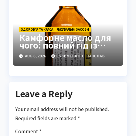
ЗДОРОВ’Я ТА КРАСА
ЛІКУВАЛЬНІ ЗАСОБИ
Камфорне масло для
чого: повний гід із
застосуванням і
AUG 6, 2026
КУЗЬМЕНКО СТАНІСЛАВ
властивостями
Leave a Reply
Your email address will not be published.
Required fields are marked
*
Comment
*