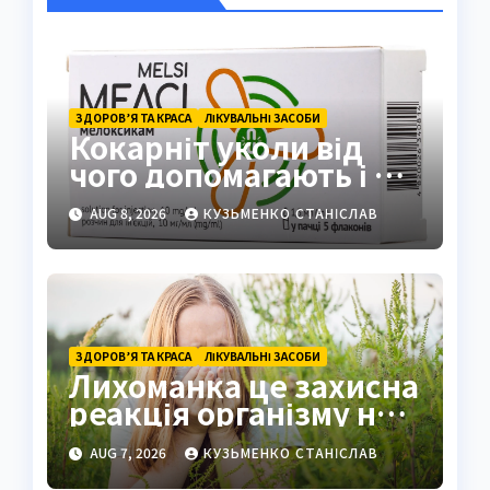
ЗДОРОВ’Я ТА КРАСА
ЛІКУВАЛЬНІ ЗАСОБИ
Кокарніт уколи від
чого допомагають і як
працюють
AUG 8, 2026
КУЗЬМЕНКО СТАНІСЛАВ
ЗДОРОВ’Я ТА КРАСА
ЛІКУВАЛЬНІ ЗАСОБИ
Лихоманка це захисна
реакція організму на
інфекцію
AUG 7, 2026
КУЗЬМЕНКО СТАНІСЛАВ