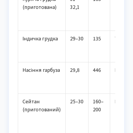
(приготована)
32,1
Індичка грудка
29–30
135
Тварин
Насіння гарбуза
29,8
446
Рослин
Сейтан
25–30
160–
Рослин
(приготований)
200