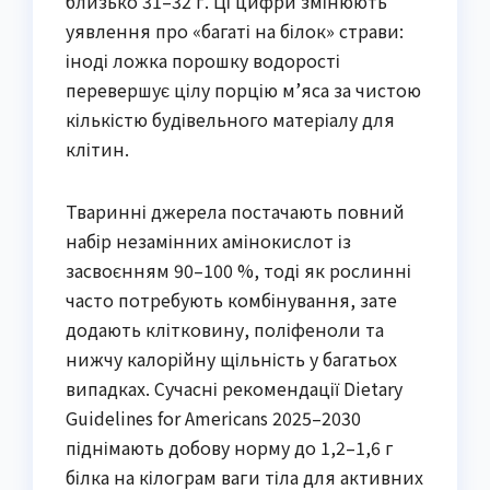
близько 31–32 г. Ці цифри змінюють
уявлення про «багаті на білок» страви:
іноді ложка порошку водорості
перевершує цілу порцію м’яса за чистою
кількістю будівельного матеріалу для
клітин.
Тваринні джерела постачають повний
набір незамінних амінокислот із
засвоєнням 90–100 %, тоді як рослинні
часто потребують комбінування, зате
додають клітковину, поліфеноли та
нижчу калорійну щільність у багатьох
випадках. Сучасні рекомендації Dietary
Guidelines for Americans 2025–2030
піднімають добову норму до 1,2–1,6 г
білка на кілограм ваги тіла для активних