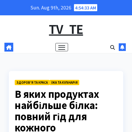
Skip
Sun. Aug 9th, 2026
4:54:34 AM
to
content
TV_TE
ЗДОРОВ’Я ТА КРАСА
ЇЖА ТА КУЛІНАРІЯ
В яких продуктах
найбільше білка:
повний гід для
кожного