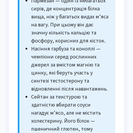
Пармезан — один із небагатьох
сирів, де концентрація білка
вища, ніж у багатьох видах м’яса
на вагу. При цьому він дає
значну кількість кальцію та
фосфору, корисних для кісток.
Насіння гарбуза та коноплі —
чемпіони серед рослинних
джерел за вмістом магнію та
цинку, які беруть участь у
синтезі тестостерону та
відновленні після навантажень.
Сейтан за текстурою та
здатністю вбирати соуси
нагадує м’ясо, але не містить
холестерину. Його білок —
пшеничний глютен, тому