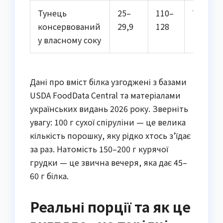
Тунець
25–
110–
Тварин
консервований
29,9
128
у власному соку
Дані про вміст білка узгоджені з базами
USDA FoodData Central та матеріалами
українських видань 2026 року. Зверніть
увагу: 100 г сухої спіруліни — це велика
кількість порошку, яку рідко хтось з’їдає
за раз. Натомість 150–200 г курячої
грудки — це звична вечеря, яка дає 45–
60 г білка.
Реальні порції та як це