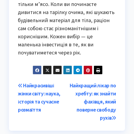
тільки м’ясо. Коли ви починаєте
дивитися на тарілку очима, які шукають
будівельний матеріал для тіла, раціон
сам собою стає різноманітнішим і
кориснішим. Кожен вибір — це
маленька інвестиція в те, як ви
почуватиметеся через рік.
Post
Найкрасивіші
Найкращий лікар по
жінки світу: наука,
хребту: як знайти
navigation
історія та сучасне
фахівця, який
розмаїття
поверне свободу
рухів