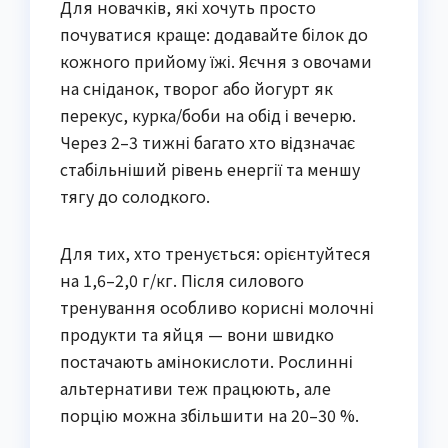
Для новачків, які хочуть просто
почуватися краще: додавайте білок до
кожного прийому їжі. Яєчня з овочами
на сніданок, творог або йогурт як
перекус, курка/боби на обід і вечерю.
Через 2–3 тижні багато хто відзначає
стабільніший рівень енергії та меншу
тягу до солодкого.
Для тих, хто тренується: орієнтуйтеся
на 1,6–2,0 г/кг. Після силового
тренування особливо корисні молочні
продукти та яйця — вони швидко
постачають амінокислоти. Рослинні
альтернативи теж працюють, але
порцію можна збільшити на 20–30 %.