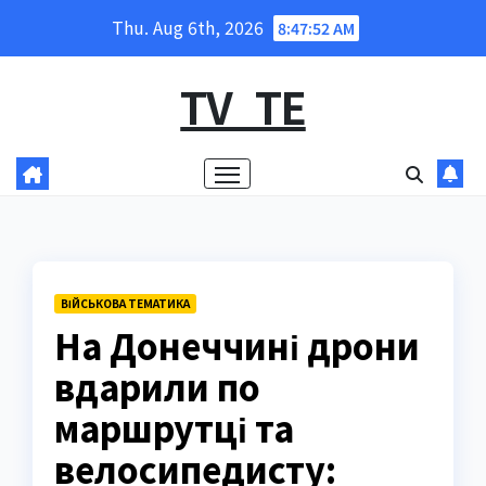
Skip
Thu. Aug 6th, 2026
8:47:53 AM
to
content
TV_TE
ВІЙСЬКОВА ТЕМАТИКА
На Донеччині дрони
вдарили по
маршрутці та
велосипедисту: