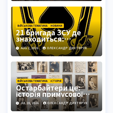
ВІЙСЬКОВА ТЕМАТИКА
НОВИНИ
21 бригада ЗСУ де
знаходиться:
Подільськ як
AUG 2, 2026
ОЛЕКСАНДР ДИХТЯРУК
стратегічний центр
ВІЙСЬКОВА ТЕМАТИКА
ІСТОРІЯ
Остарбайтери це:
історія примусової
праці українців
JUL 28, 2026
ОЛЕКСАНДР ДИХТЯРУК