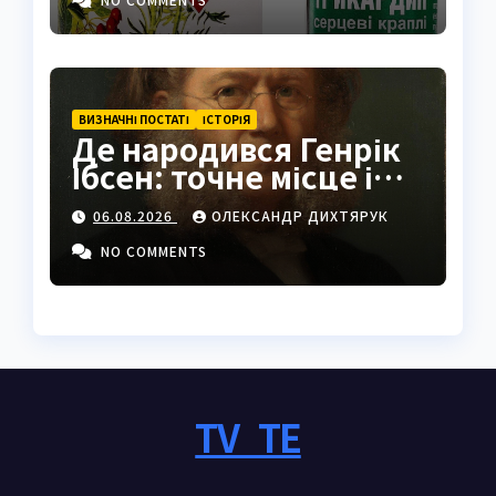
ВИЗНАЧНІ ПОСТАТІ
ІСТОРІЯ
Де народився Генрік
Ібсен: точне місце і
історія
06.08.2026
ОЛЕКСАНДР ДИХТЯРУК
NO COMMENTS
TV_TE