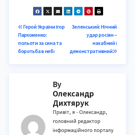
Post
Герой України Ігор
Зеленський: Нічний
Пархоменко:
удар росіян –
navigation
польоти за сина та
нахабний і
боротьба в небі
демонстративний
By
Олександр
Дихтярук
Привіт, я - Олександр,
головний редактор
інформаційного порталу