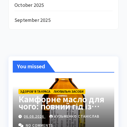
October 2025
September 2025
You missed
ЗДОРОВ’Я ТА КРАСА
ЛІКУВАЛЬНІ ЗАСОБИ
Камфорне масло для
чого: повний гід із
застосуванням і
06.08.2026
КУЗЬМЕНКО СТАНІСЛАВ
властивостями
NO COMMENTS