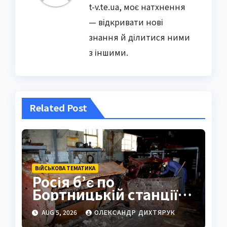
t-v.te.ua, моє натхнення
— відкривати нові
знання й ділитися ними
з іншими.
Related Post
ВІЙСЬКОВА ТЕМАТИКА
Росія б’є по
Бортницькій станції:
експерт попередив
AUG 5, 2026
ОЛЕКСАНДР ДИХТЯРУК
про катастрофу