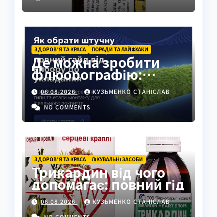
ЗДОРОВ’Я ТА КРАСА
ПОРАДИ ТА ЛАЙФХАКИ
Де можна зробити
флюорографію:
повний гід для
06.08.2026
КУЗЬМЕНКО СТАНІСЛАВ
українців
NO COMMENTS
ЗДОРОВ’Я ТА КРАСА
ЛІКУВАЛЬНІ ЗАСОБИ
Трикардин від чого
допомагає: повний гід
06.08.2026
КУЗЬМЕНКО СТАНІСЛАВ
NO COMMENTS