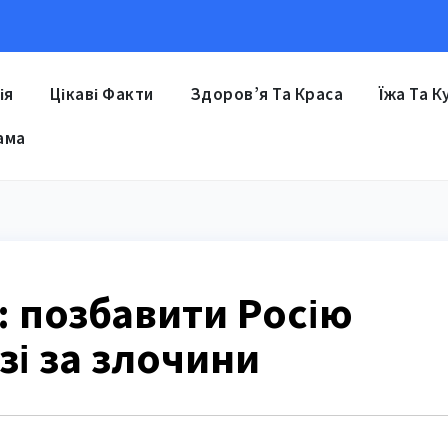
ія
Цікаві Факти
Здоров’я Та Краса
Їжа Та К
ама
: позбавити Росію
зі за злочини