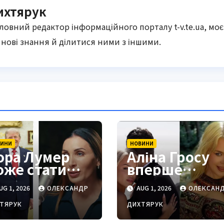
ихтярук
оловний редактор інформаційного порталу t-v.te.ua, моє
нові знання й ділитися ними з іншими.
ВИНИ
НОВИНИ
ора Лумер
Аліна Гросу
оже стати
вперше
роукраїнськи
пояснила,
UG 1, 2026
ОЛЕКСАНДР
AUG 1, 2026
ОЛЕКСАН
 голосом для
чому не
рампа
показує
ТЯРУК
ДИХТЯРУК
чоловіка