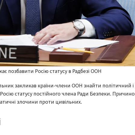
ає позбавити Росію статусу в Радбезі ООН
льник закликав країни-члени ООН знайти політичний і
Росію статусу постійного члена Ради Безпеки. Причин
матичні злочини проти цивільних.
і