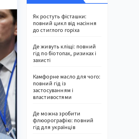
Як ростуть фісташки:
повний цикл від насіння
до стиглого горіха
Де живуть кліщі: повний
гід по біотопах, ризиках і
захисті
Камфорне масло для чого:
повний гід із
застосуванням і
властивостями
Де можна зробити
флюорографію: повний
гід для українців