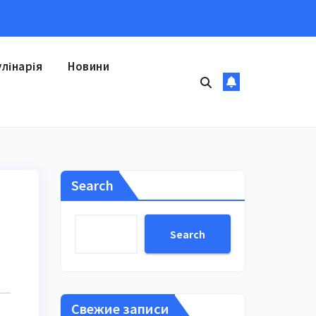
улінарія
Новини
Search
Search
Свежие записи