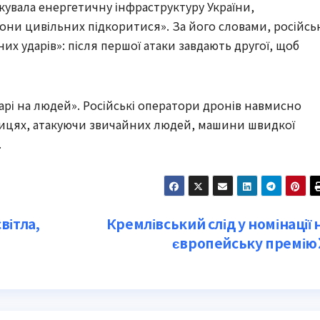
кувала енергетичну інфраструктуру України,
ни цивільних підкоритися». За його словами, російськ
их ударів»: після першої атаки завдають другої, щоб
арі на людей». Російські оператори дронів навмисно
лицях, атакуючи звичайних людей, машини швидкої
.
вітла,
Кремлівський слід у номінації 
європейську премію