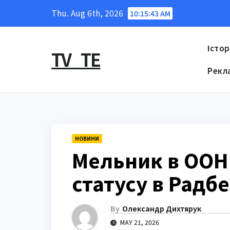
Skip
Thu. Aug 6th, 2026
10:15:44 AM
to
content
Істор
TV_TE
Рекл
НОВИНИ
Мельник в ООН
статусу в Радбе
By
Олександр Дихтярук
MAY 21, 2026