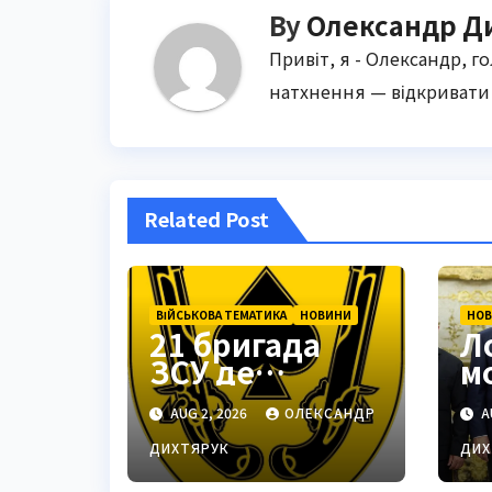
By
Олександр Д
Привіт, я - Олександр, г
натхнення — відкривати 
Related Post
ВІЙСЬКОВА ТЕМАТИКА
НОВИНИ
НО
21 бригада
Л
ЗСУ де
м
знаходиться:
п
AUG 2, 2026
ОЛЕКСАНДР
A
Подільськ як
м
стратегічний
Т
ДИХТЯРУК
ДИХ
центр