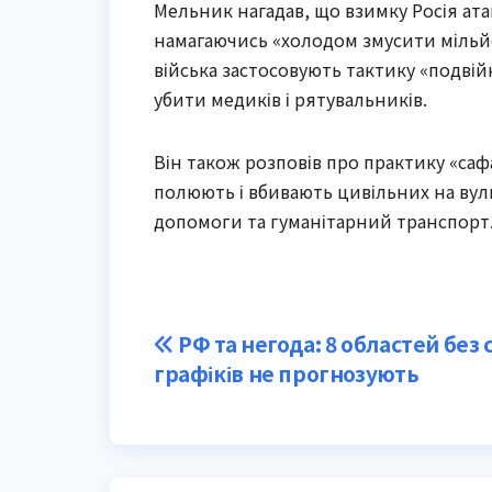
Мельник нагадав, що взимку Росія ата
намагаючись «холодом змусити мільйо
війська застосовують тактику «подвійн
убити медиків і рятувальників.
Він також розповів про практику «саф
полюють і вбивають цивільних на ву
допомоги та гуманітарний транспорт
Post
РФ та негода: 8 областей без с
графіків не прогнозують
navigation