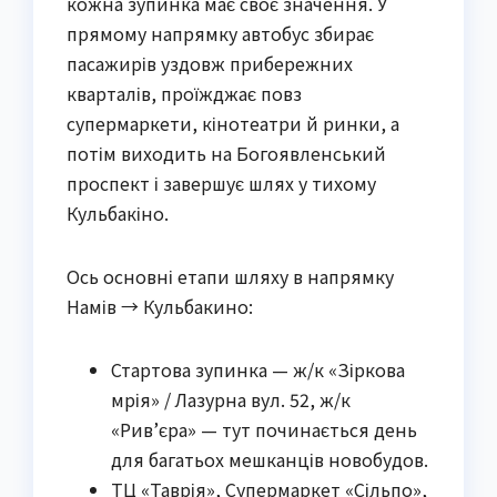
кожна зупинка має своє значення. У
прямому напрямку автобус збирає
пасажирів уздовж прибережних
кварталів, проїжджає повз
супермаркети, кінотеатри й ринки, а
потім виходить на Богоявленський
проспект і завершує шлях у тихому
Кульбакіно.
Ось основні етапи шляху в напрямку
Намів → Кульбакино:
Стартова зупинка — ж/к «Зіркова
мрія» / Лазурна вул. 52, ж/к
«Рив’єра» — тут починається день
для багатьох мешканців новобудов.
ТЦ «Таврія», Супермаркет «Сільпо»,