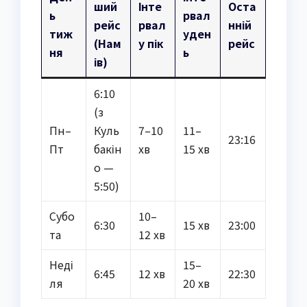
ший
Інте
Оста
ь
рвал
рейс
рвал
нній
тиж
уден
(Нам
у пік
рейс
ня
ь
ів)
6:10
(з
Пн–
Куль
7–10
11–
23:16
Пт
бакін
хв
15 хв
о —
5:50)
Субо
10–
6:30
15 хв
23:00
та
12 хв
Неді
15–
6:45
12 хв
22:30
ля
20 хв