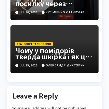
посилку через
поштомат: повна
JUL 30, 2026
КУЗЬМЕНКО СТАНІСЛАВ
інструкція 2026
ТРАНСПОРТ ТА ЛОГІСТИКА
Чому у помідорів
тверда шкірка і як це
виправити
JUL 29, 2026
ОЛЕКСАНДР ДИХТЯРУК
Leave a Reply
Your email address will not be published.