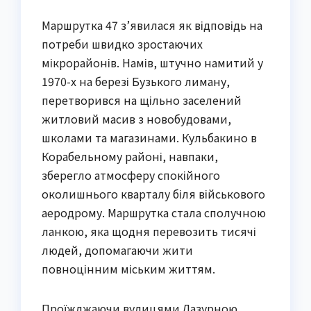
Маршрутка 47 з’явилася як відповідь на
потреби швидко зростаючих
мікрорайонів. Намів, штучно намитий у
1970-х на березі Бузького лиману,
перетворився на щільно заселений
житловий масив з новобудовами,
школами та магазинами. Кульбакино в
Корабельному районі, навпаки,
зберегло атмосферу спокійного
околишнього кварталу біля військового
аеродрому. Маршрутка стала сполучною
ланкою, яка щодня перевозить тисячі
людей, допомагаючи жити
повноцінним міським життям.
Проїжджаючи вулицями Лазурною,