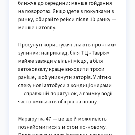
ближче до середини: менше гойдання
на поворотах. Якщо їдете з покупками з
ринку, обирайте рейси після 10 ранку —
менше натовпу.
Просунуті користувачі знають про «тихі»
зупинки: наприклад, біля ТЦ «Таврія»
майже завжди є вільні місця, а біля
автовокзалу краще виходити трохи
раніше, щоб уникнути заторів. У літню
спеку нові автобуси з кондиціонерами
— справжній порятунок, а взимку водії
часто вмикають обігрів на повну.
Маршрутка 47 — це ще й можливість
познайомитися з містом по-новому.
Проїжджаючи повз історичні квартали