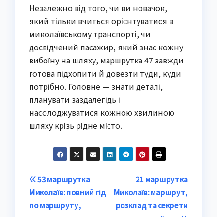
Незалежно від того, чи ви новачок,
який тільки вчиться орієнтуватися в
миколаївському транспорті, чи
досвідчений пасажир, який знає кожну
вибоїну на шляху, маршрутка 47 завжди
готова підхопити й довезти туди, куди
потрібно. Головне — знати деталі,
планувати заздалегідь і
насолоджуватися кожною хвилиною
шляху крізь рідне місто.
Post
53 маршрутка
21 маршрутка
Миколаїв: повний гід
Миколаїв: маршрут,
navigation
по маршруту,
розклад та секрети