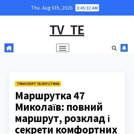
Skip
Thu. Aug 6th, 2026
3:45:34 AM
to
content
TV_TE
ТРАНСПОРТ ТА ЛОГІСТИКА
Маршрутка 47
Миколаїв: повний
маршрут, розклад і
секрети комфортних