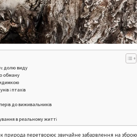
ує долю виду
до обману
евидимкою
нів і птахів
перів до виживальників
ування в реальному житті
к природа перетворює звичайне забарвлення на зброю