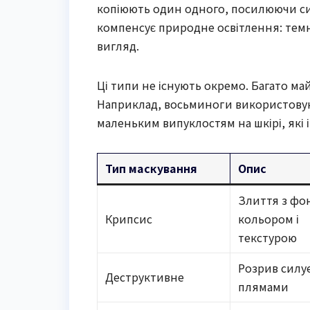
копіюють один одного, посилюючи си
компенсує природне освітлення: темн
вигляд.
Ці типи не існують окремо. Багато ма
Наприклад, восьминоги використовую
маленьким випуклостям на шкірі, які і
Тип маскування
Опис
Злиття з фо
Крипсис
кольором і
текстурою
Розрив силу
Деструктивне
плямами