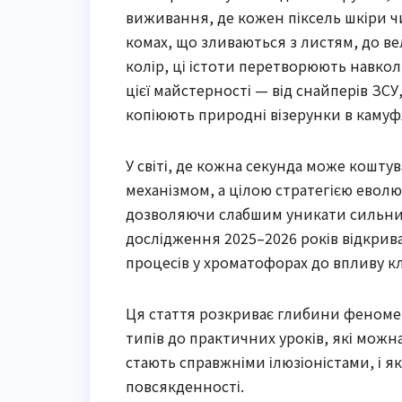
виживання, де кожен піксель шкіри чи
комах, що зливаються з листям, до ве
колір, ці істоти перетворюють навк
цієї майстерності — від снайперів ЗСУ
копіюють природні візерунки в камуф
У світі, де кожна секунда може кошту
механізмом, а цілою стратегією еволюці
дозволяючи слабшим уникати сильних,
дослідження 2025–2026 років відкрива
процесів у хроматофорах до впливу к
Ця стаття розкриває глибини феномену
типів до практичних уроків, які можна
стають справжніми ілюзіоністами, і як
повсякденності.