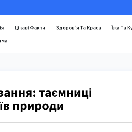
ія
Цікаві Факти
Здоров’я Та Краса
Їжа Та К
ама
вання: таємниці
їв природи