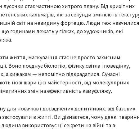
 лусочки стає частиною хитрого плану. Від крихітних
летенських кальмарів, які за секунди змінюють текстуру
олишній світ на невидиму фортецю. Люди теж навчилис
, що годинами лежать у гілках, до художників, які
ляжі.
вати життя, маскування стає не просто захисним
ї. Воно поєднує біологію, фізику світла і поведінку,
 а хижакам — непомітно підкрадатися. Сучасні
ють нові шари цієї майстерності, від молекулярних
ліматичних змін на ефективність камуфляжу.
 для новачків і досвідчених допитливих: від базових
 застосувати в житті. Ви дізнаєтеся, чому деякі тварин
 людина використовує ці секрети на війні та в