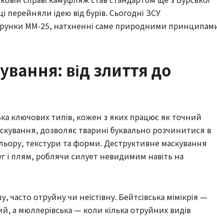
ці перейняли ідею від бурів. Сьогодні ЗСУ
ізерунки MM-25, натхненні саме природними принципам
ування: від злиття до
ька ключових типів, кожен з яких працює як точний
аскування, дозволяє тварині буквально розчинитися в
льору, текстури та форми. Деструктивне маскування
уг і плям, роблячи силует невидимим навіть на
ншу, часто отруйну чи неїстівну. Бейтсівська мімікрія —
ий, а мюллерівська — коли кілька отруйних видів