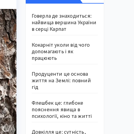
Говерла де знаходиться:
найвища вершина України
в серці Карпат
Кокарніт уколи від чого
допомагають і як
працюють
Продуценти це основа
життя на Землі: повний
гід
Флешбек це: глибоке
пояснення явища в
психології, кіно та житті
Довкілля це: сутність,