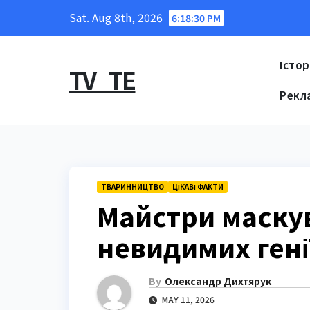
Skip
Sat. Aug 8th, 2026
6:18:31 PM
to
content
Істор
TV_TE
Рекл
ТВАРИННИЦТВО
ЦІКАВІ ФАКТИ
Майстри маску
невидимих гені
By
Олександр Дихтярук
MAY 11, 2026