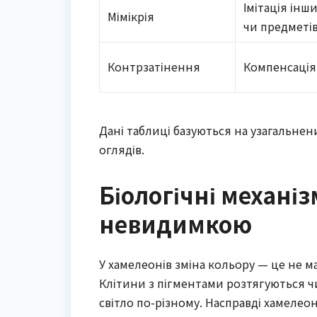
Імітація інши
Мімікрія
чи предметі
Контрзатінення
Компенсація 
Дані таблиці базуються на узагальнени
оглядів.
Біологічні механіз
невидимкою
У хамелеонів зміна кольору — це не м
Клітини з пігментами розтягуються чи
світло по-різному. Насправді хамелео