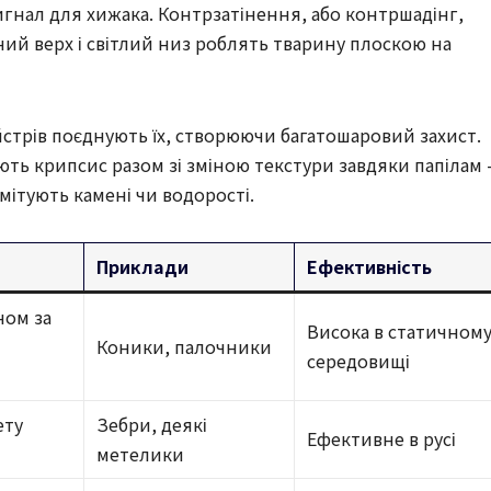
гнал для хижака. Контрзатінення, або контршадінг,
ий верх і світлий низ роблять тварину плоскою на
йстрів поєднують їх, створюючи багатошаровий захист.
ть крипсис разом зі зміною текстури завдяки папілам
мітують камені чи водорості.
Приклади
Ефективність
ном за
Висока в статичном
Коники, палочники
середовищі
ету
Зебри, деякі
Ефективне в русі
метелики