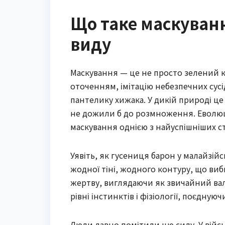
Що таке маскуванн
виду
Маскування — це не просто зелений к
оточенням, імітацію небезпечних сусі
пантелику хижака. У дикій природі це
не дожили б до розмноження. Еволюці
маскування однією з найуспішніших с
Уявіть, як гусениця барон у малайзі
жодної тіні, жодного контуру, що виб
жертву, виглядаючи як звичайний вал
рівні інстинктів і фізіології, поєднуюч
Люди давно помітили цю силу. У війсь