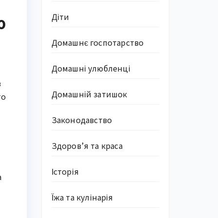
Діти
ю
Домашнє госпотарство
Домашні улюбленці
з
Домашній затишок
то
Законодавство
Здоров’я та краса
Історія
а
Їжа та кулінарія