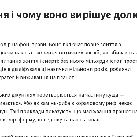
я і чому воно вирішує дол
олір на фоні трави. Воно включає повне злиття з
дів чи навіть створення оптичних ілюзій, які збивають 
 питання життя і смерті: без нього мільярди істот прос
я відшліфувала ці навички мільйони років, роблячи
тратегій виживання на планеті.
йських джунглях перетворюється на частину куща —
ивається. Або як камінь-риба в кораловому рифі чекає
ун. Такі приклади показують, що маскування працює н
и колір, форму, поведінку та навіть запах.
ковій справі камуфляж став стандартом ще з Бурської