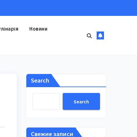
улінарія
Новини
Search
Search
Свежие записи