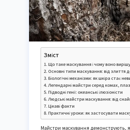
Зміст
Що таке маскування і чому воно виріш
Основні типи маскування: від злиття 
Біологічні механізми: як шкіра стає н
Легендарні майстри серед комах, плазу
Підводні генії: океанські ілюзіоністи
Людські майстри маскування: від снай
Цікаві факти
Практичні уроки: як застосувати маск
Майстри маскування демонструють, я