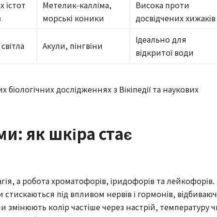
х істот
Метелик-калліма,
Висока проти
в
морські коники
досвідчених хижаків
Ідеально для
світла
Акули, пінгвіни
відкритої води
х біологічних дослідженнях з Вікіпедії та наукових
ми: як шкіра стає
агія, а робота хроматофорів, іридофорів та лейкофорів.
 стискаються під впливом нервів і гормонів, відбиваю
ни змінюють колір частіше через настрій, температуру ч