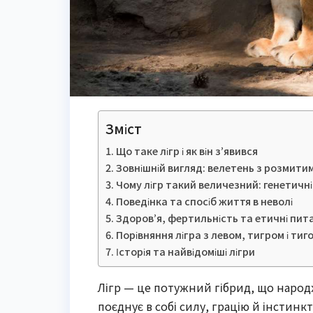
Зміст
Що таке лігр і як він з’явився
Зовнішній вигляд: велетень з розмити
Чому лігр такий величезний: генетичні
Поведінка та спосіб життя в неволі
Здоров’я, фертильність та етичні пит
Порівняння лігра з левом, тигром і тиг
Історія та найвідоміші лігри
Лігр — це потужний гібрид, що народж
поєднує в собі силу, грацію й інстинкт