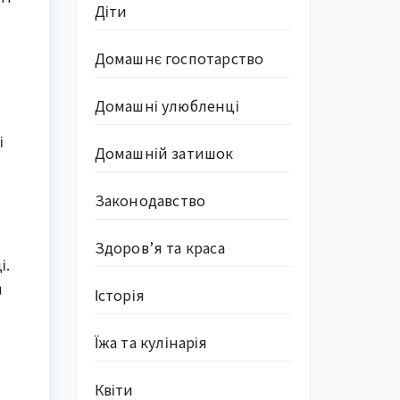
Діти
Домашнє госпотарство
Домашні улюбленці
і
Домашній затишок
Законодавство
Здоров’я та краса
і.
я
Історія
Їжа та кулінарія
Квіти