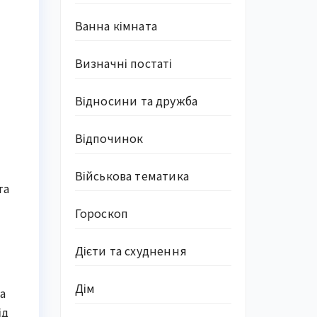
Ванна кімната
Визначні постаті
Відносини та дружба
Відпочинок
Військова тематика
та
Гороскоп
Дієти та схуднення
Дім
ва
ід