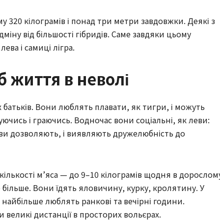
у 320 кілограмів і понад три метри завдовжки. Деякі з
іну від більшості гібридів. Саме завдяки цьому
ева і самиці лігра.
б життя в неволі
 батьків. Вони люблять плавати, як тигри, і можуть
ючись і граючись. Водночас вони соціальні, як леви:
ви дозволяють, і виявляють дружелюбність до
 кількості м’яса — до 9–10 кілограмів щодня в дорослом
е більше. Вони їдять яловичину, курку, кролятину. У
ле найбільше люблять ранкові та вечірні години.
и великі дистанції в просторих вольєрах.