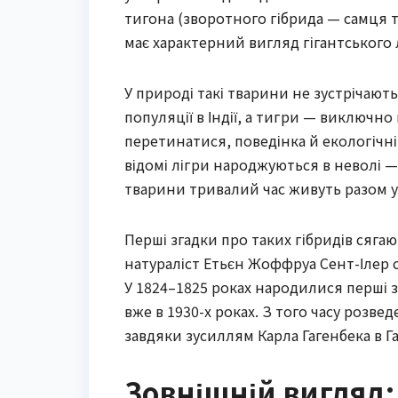
тигона (зворотного гібрида — самця ти
має характерний вигляд гігантського
У природі такі тварини не зустрічаю
популяції в Індії, а тигри — виключно 
перетинатися, поведінка й екологічні
відомі лігри народжуються в неволі —
тварини тривалий час живуть разом у 
Перші згадки про таких гібридів сягаю
натураліст Етьєн Жоффруа Сент-Ілер 
У 1824–1825 роках народилися перші з
вже в 1930-х роках. З того часу розве
завдяки зусиллям Карла Гагенбека в Га
Зовнішній вигляд: