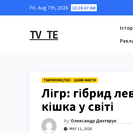
Skip
Fri. Aug 7th, 2026
10:28:48 AM
to
content
Істор
TV_TE
Рекл
ТВАРИННИЦТВО
ЦІКАВІ ФАКТИ
Лігр: гібрид ле
кішка у світі
By
Олександр Дихтярук
MAY 11, 2026