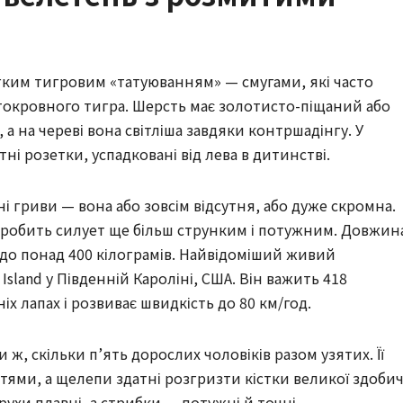
егким тигровим «татуюванням» — смугами, які часто
стокровного тигра. Шерсть має золотисто-піщаний або
 а на череві вона світліша завдяки контршадінгу. У
ні розетки, успадковані від лева в дитинстві.
і гриви — вона або зовсім відсутня, або дуже скромна.
але робить силует ще більш струнким і потужним. Довжин
300 до понад 400 кілограмів. Найвідоміший живий
Island у Південній Кароліні, США. Він важить 418
ніх лапах і розвиває швидкість до 80 км/год.
и ж, скільки п’ять дорослих чоловіків разом узятих. Її
тями, а щелепи здатні розгризти кістки великої здобич
 рухи плавні, а стрибки — потужні й точні.