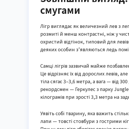
смугами
Лігр виглядає як величезний лев з л
розмиті й менш контрастні, ніж у чи
охристий відтінок, типовий для левів,
деяких особин з’являються ледь поміт
Самці лігрів зазвичай майже позбавлен
Це відрізняє їх від дорослих левів, 
тіла сягає 3–3,6 метра, а вага — від 
рекордсмен — Геркулес з парку Jungle 
кілограмів при зрості 3,3 метра на зад
Уявіть собі тварину, яка важить стільк
лапи — товсті стовбури з гострими кіг
При цьому лігр зберігає грацію тигра: