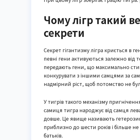
Чому лігр такий в
секрети
Секрет гігантизму лігра криється в 
певні гени активуються залежно від тог
передають гени, що максимально стим
конкурувати з іншими самцями за самк
надмірний ріст, щоб потомство не бу
У тигрів такого механізму пригніченн
самиця тигра народжує від самця лева,
довше. Це явище називають гетерозис
приблизно до шести років і більше не
батьків.