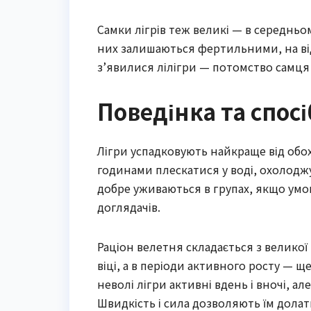
Самки лігрів теж великі — в середньом
них залишаються фертильними, на відм
з’явилися лілігри — потомство самця л
Поведінка та спосі
Лігри успадковують найкраще від обох
годинами плескатися у воді, охолоджу
добре уживаються в групах, якщо умо
доглядачів.
Раціон велетня складається з великої
віці, а в періоди активного росту — щ
неволі лігри активні вдень і вночі, а
Швидкість і сила дозволяють їм долат