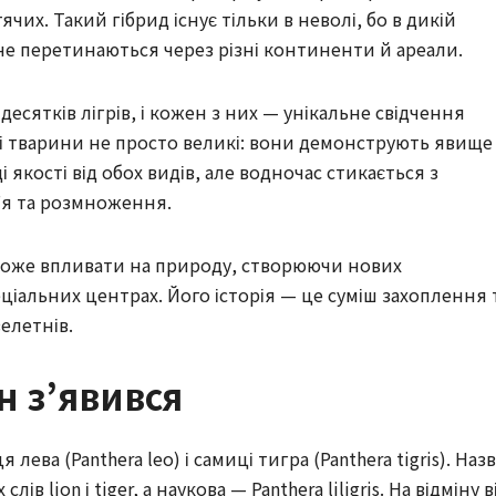
их. Такий гібрид існує тільки в неволі, бо в дикій
не перетинаються через різні континенти й ареали.
десятків лігрів, і кожен з них — унікальне свідчення
 тварини не просто великі: вони демонструють явище
 якості від обох видів, але водночас стикається з
я та розмноження.
 може впливати на природу, створюючи нових
еціальних центрах. Його історія — це суміш захоплення 
елетнів.
ін з’явився
ева (Panthera leo) і самиці тигра (Panthera tigris). Наз
в lion і tiger, а наукова — Panthera liligris. На відміну в