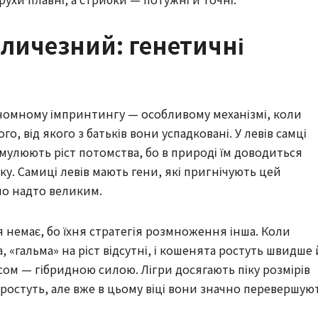
еличезний: генетичні
геномному імпринтингу — особливому механізмі, коли
о, від якого з батьків вони успадковані. У левів самці
улюють ріст потомства, бо в природі їм доводиться
у. Самиці левів мають гени, які пригнічують цей
ло надто великим.
я немає, бо їхня стратегія розмноження інша. Коли
 «гальма» на ріст відсутні, і кошенята ростуть швидше 
ом — гібридною силою. Лігри досягають піку розмірів
 ростуть, але вже в цьому віці вони значно перевершую