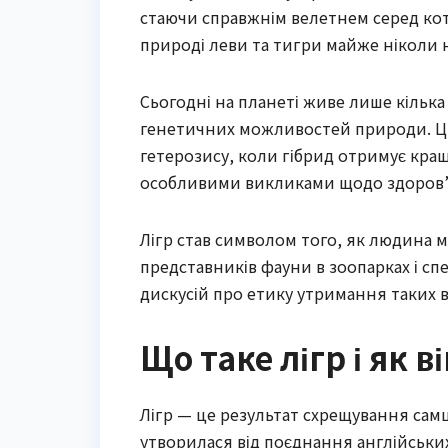
стаючи справжнім велетнем серед котяч
природі леви та тигри майже ніколи 
Сьогодні на планеті живе лише кілька 
генетичних можливостей природи. Ці
гетерозису, коли гібрид отримує кращі
особливими викликами щодо здоров’
Лігр став символом того, як людина
представників фауни в зоопарках і сп
дискусій про етику утримання таких в
Що таке лігр і як в
Лігр — це результат схрещування самця л
утворилася від поєднання англійських слі