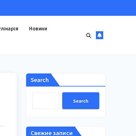
улінарія
Новини
Search
Search
Свежие записи