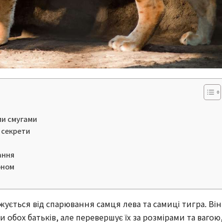
ми смугами
 секрети
ання
оном
ується від спарювання самця лева та самиці тигра. Він
и обох батьків, але перевершує їх за розмірами та вагою