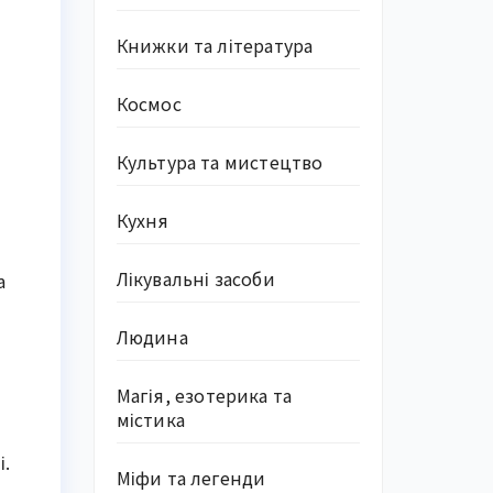
Книжки та література
Космос
Культура та мистецтво
Кухня
Лікувальні засоби
а
Людина
Магія, езотерика та
містика
і.
Міфи та легенди