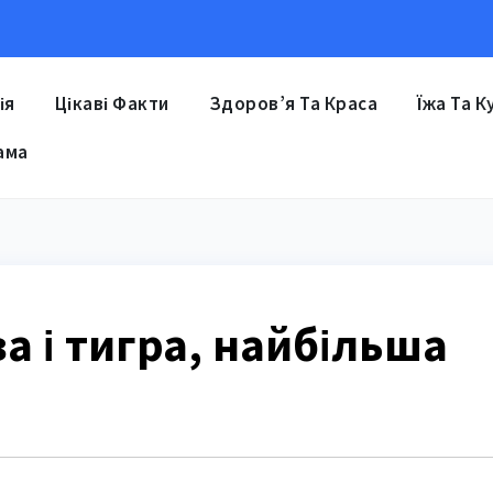
ія
Цікаві Факти
Здоров’я Та Краса
Їжа Та К
ама
ва і тигра, найбільша