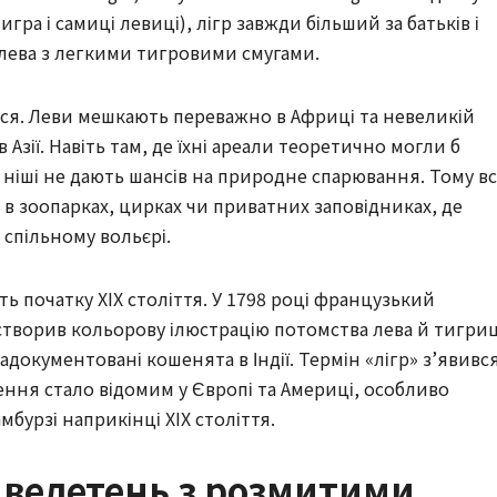
гра і самиці левиці), лігр завжди більший за батьків і
 лева з легкими тигровими смугами.
ться. Леви мешкають переважно в Африці та невеликій
в Азії. Навіть там, де їхні ареали теоретично могли б
 ніші не дають шансів на природне спарювання. Тому вс
 в зоопарках, цирках чи приватних заповідниках, де
спільному вольєрі.
ть початку XIX століття. У 1798 році французький
створив кольорову ілюстрацію потомства лева й тигриц
адокументовані кошенята в Індії. Термін «лігр» з’явивс
дення стало відомим у Європі та Америці, особливо
мбурзі наприкінці XIX століття.
 велетень з розмитими