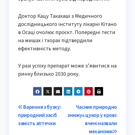
Доктор Кацу Такахаші з Медичного
дослідницького інституту лікарні Кітано
в Осаці очолює проєкт. Попередні тести
на мишах і тхорах підтвердили
ефективність методу.
У разі успіху препарат може з’явитися на
ринку близько 2030 року.
Post
Варення з бузку:
Часник природно
природний засіб
знижує цукор у крові:
navigation
замість аптечки
вчені назвали
механізми