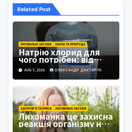
Related Post
ЛІКУВАЛЬНІ ЗАСОБИ
НАУКА ТА ПРИРОДА
Натрію хлорид для
чого потрібен: від
фізрозчину до
AUG 7, 2026
ОЛЕКСАНДР ДИХТЯРУК
промисловості
ЗДОРОВ’Я ТА КРАСА
ЛІКУВАЛЬНІ ЗАСОБИ
Лихоманка це захисна
реакція організму на
інфекцію