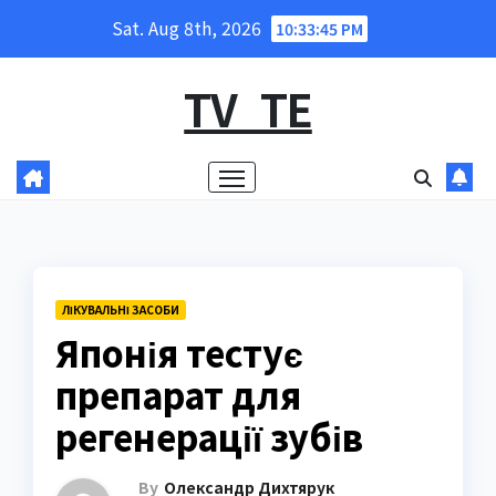
Skip
Sat. Aug 8th, 2026
10:33:46 PM
to
content
TV_TE
ЛІКУВАЛЬНІ ЗАСОБИ
Японія тестує
препарат для
регенерації зубів
By
Олександр Дихтярук