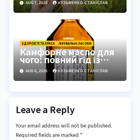
AUG 7, 2026
КУЗЬМЕНКО СТАНІСЛАВ
ЗДОРОВ’Я ТА КРАСА
ЛІКУВАЛЬНІ ЗАСОБИ
Камфорне масло для
чого: повний гід із
застосуванням і
AUG 6, 2026
КУЗЬМЕНКО СТАНІСЛАВ
властивостями
Leave a Reply
Your email address will not be published.
Required fields are marked
*