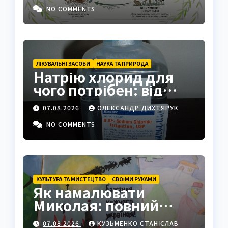
NO COMMENTS
ЛІКУВАЛЬНІ ЗАСОБИ
НАУКА ТА ПРИРОДА
Натрію хлорид для
чого потрібен: від
фізрозчину до
07.08.2026
ОЛЕКСАНДР ДИХТЯРУК
промисловості
NO COMMENTS
КУЛЬТУРА ТА МИСТЕЦТВО
СВОЇМИ РУКАМИ
Як намалювати
Миколая: повний
покроковий гайд з
07.08.2026
КУЗЬМЕНКО СТАНІСЛАВ