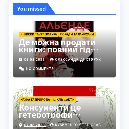
You missed
КНИЖКИ ТА ЛІТЕРАТУРА
ПОРАДИ ТА ЛАЙФХАКИ
Де можна продати
книги: повний гід
платформами 2026
07.08.2026
ОЛЕКСАНДР ДИХТЯРУК
NO COMMENTS
НАУКА ТА ПРИРОДА
ЦІКАВІ ФАКТИ
Консументи це
гетеротрофи
екосистеми
07.08.2026
КУЗЬМЕНКО СТАНІСЛАВ