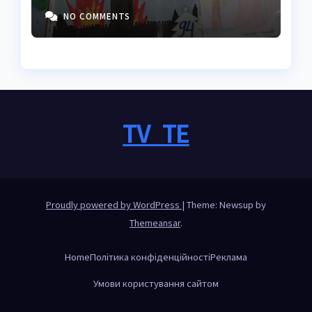
секретами майстрів
NO COMMENTS
TV_TE
Proudly powered by WordPress
|
Theme: Newsup by
Themeansar
.
Home
Політика конфіденційності
Реклама
Умови користування сайтом