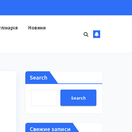
улінарія
Новини
Search
Search
Свежие записи