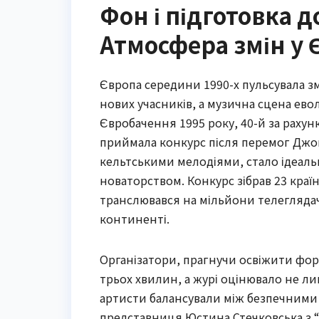
Фон і підготовка 
Атмосфера змін у 
Європа середини 1990-х пульсувала зм
нових учасників, а музична сцена ево
Євробачення 1995 року, 40-й за рахунк
приймала конкурс після перемог Джон
кельтськими мелодіями, стало ідеальн
новаторством. Конкурс зібрав 23 краї
транслювався на мільйони телеглядач
континенті.
Організатори, прагнучи освіжити форм
трьох хвилин, а журі оцінювало не ли
артисти балансували між безпечними 
представниця Юстина Стечковська з “