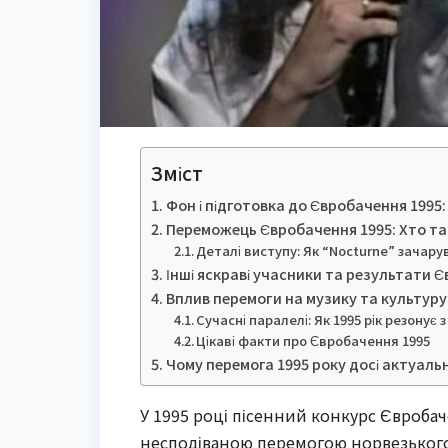
Зміст
Фон і підготовка до Євробачення 1995:
Переможець Євробачення 1995: Хто такі
Деталі виступу: Як “Nocturne” зачару
Інші яскраві учасники та результати 
Вплив перемоги на музику та культур
Сучасні паралелі: Як 1995 рік резонує
Цікаві факти про Євробачення 1995
Чому перемога 1995 року досі актуаль
У 1995 році пісенний конкурс Євробач
несподіваною перемогою норвезького д