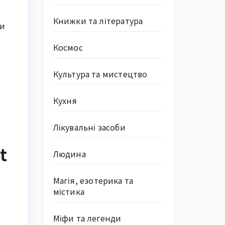
Книжки та література
би
Космос
Культура та мистецтво
Кухня
Лікувальні засоби
t
Людина
Магія, езотерика та
містика
Міфи та легенди