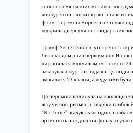
сповнена містичних мотивів і інструм
конкурентів з інших країн і ставши 
форм. Перемога Норвегії не тільки пі
відкрила двері для нестандартних вист
Тріумф Secret Garden, утвореного с
Льовландом, став першим для Норвегії
вирізнялася мінімалізмом – всього 24 
зачарувала журі та глядачів. Ця подія 
змагалися 23 країни, а ведучими були 
Ця перемога вплинула на еволюцію Є
шоу чи поп-ритмів, а завдяки глибокі
“Nocturne” згадують як один з найатм
артистів на поєднання фолку з сучас