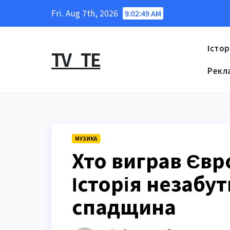
Skip
Fri. Aug 7th, 2026
9:02:50 AM
to
content
Істор
TV_TE
Рекл
МУЗИКА
Хто виграв Євр
Історія незабу
спадщина