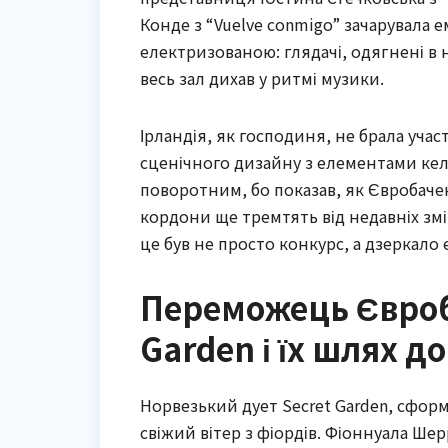
Конде з “Vuelve conmigo” зачарувала 
електризованою: глядачі, одягнені в
весь зал дихав у ритмі музики.
Ірландія, як господиня, не брала участі
сценічного дизайну з елементами кель
поворотним, бо показав, як Євробаче
кордони ще тремтять від недавніх змі
це був не просто конкурс, а дзеркало е
Переможець Євроба
Garden і їх шлях д
Норвезький дует Secret Garden, сформ
свіжий вітер з фіордів. Фіоннуала Ше