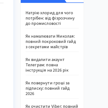
Натрію хлорид для чого
потрібен: від фізрозчину
до промисловості
Як намалювати Миколая:
повний покроковий гайд
з секретами майстрів
Як видалити акаунт
Телеграм: повна
інструкція на 2026 рік
Як повернути гроші за
підписку: повний гайд
2026
Як очистити Viber: повний