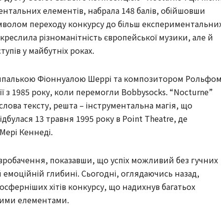
ентальних елементів, набрала 148 балів, обійшовши
символом переходу конкурсу до більш експериментальни
дкреслила різноманітність європейської музики, але й
упів у майбутніх роках.
крипалькою Фіоннуалою Шеррі та композитором Рольфо
 з 1985 року, коли перемогли Bobbysocks. “Nocturne”
слова тексту, решта – інструментальна магія, що
відбулася 13 травня 1995 року в Point Theatre, де
Мері Кеннеді.
вробачення, показавши, що успіх можливий без гучних
й емоційній глибині. Сьогодні, оглядаючись назад,
осферніших хітів конкурсу, що надихнув багатьох
ними елементами.