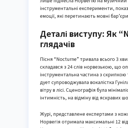
лише піднесла Норвегію на музичний 
інструментальні експерименти, показ
емоції, які перетинають мовні бар’єри
Деталі виступу: Як “
глядачів
Пісня “Nocturne” тривала всього 3 хв
складався з 24 слів норвезькою, що оп
інструментальна частина з скрипкою т
дует супроводжувала вокалістка Гунілл
вітру в лісі. Сценографія була мініма
інтимність, на відміну від яскравих шо
Журі, представлене експертами з кожно
Норвегія отримала максимальні 12 від 