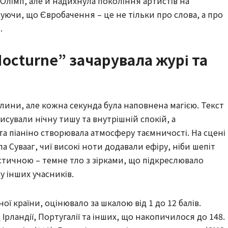
Олімп, але й надихнула покоління артистів на
уючи, що Євробачення – це не тільки про слова, а про
.
Nocturne” зачарувала журі та
илини, але кожна секунда була наповнена магією. Текст
исували нічну тишу та внутрішній спокій, а
а піаніно створювала атмосферу таємничості. На сцені
а Сувааг, чиї високі ноти додавали ефіру, ніби шепіт
лістичною – темне тло з зірками, що підкреслювало
у інших учасників.
ї країни, оцінювало за шкалою від 1 до 12 балів.
Ірландії, Португалії та інших, що накопичилося до 148.