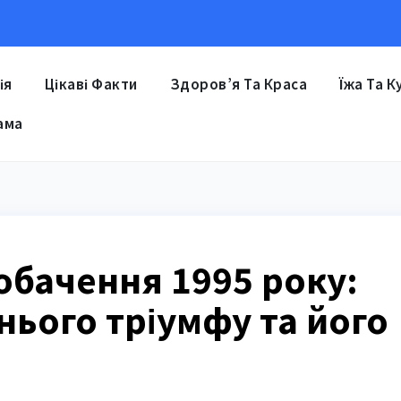
ія
Цікаві Факти
Здоров’я Та Краса
Їжа Та К
ама
обачення 1995 року:
тнього тріумфу та його