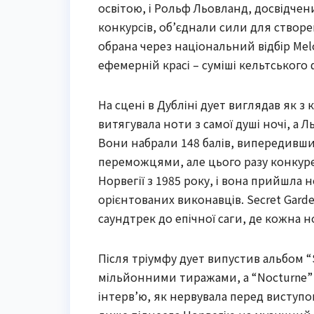
освітою, і Рольф Льовланд, досвідчен
конкурсів, об’єднали сили для створен
обрана через національний відбір Melo
ефемерній красі – суміші кельтського
На сцені в Дубліні дует виглядав як з
витягувала ноти з самої душі ночі, а
Вони набрали 148 балів, випередивши
переможцями, але цього разу конкур
Норвегії з 1985 року, і вона прийшла 
орієнтованих виконавців. Secret Gard
саундтрек до епічної саги, де кожна 
Після тріумфу дует випустив альбом “S
мільйонними тиражами, а “Nocturne” с
інтерв’ю, як нервувала перед виступо