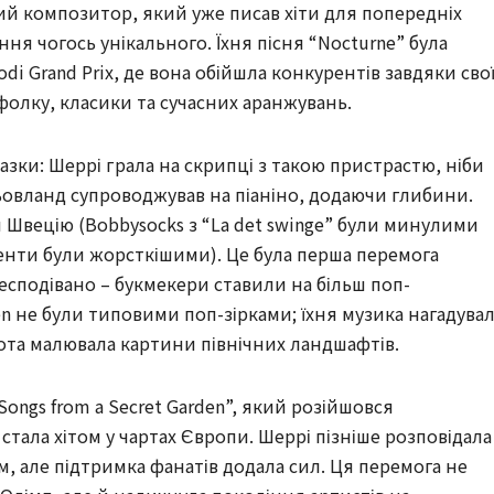
ий композитор, який уже писав хіти для попередніх
ня чогось унікального. Їхня пісня “Nocturne” була
di Grand Prix, де вона обійшла конкурентів завдяки сво
 фолку, класики та сучасних аранжувань.
 казки: Шеррі грала на скрипці з такою пристрастю, ніби
 Льовланд супроводжував на піаніно, додаючи глибини.
 Швецію (Bobbysocks з “La det swinge” були минулими
енти були жорсткішими). Це була перша перемога
несподівано – букмекери ставили на більш поп-
en не були типовими поп-зірками; їхня музика нагадува
нота малювала картини північних ландшафтів.
ongs from a Secret Garden”, який розійшовся
тала хітом у чартах Європи. Шеррі пізніше розповідала
м, але підтримка фанатів додала сил. Ця перемога не