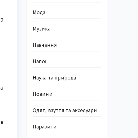
Мода
їй
Музика
Навчання
Напої
Наука та природа
ла
Новини
Одяг, взуття та аксесуари
 в
Паразити