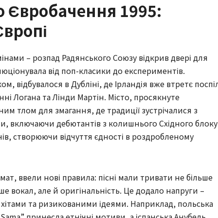
до Євробачення 1995:
Європі
інами – розпад Радянського Союзу відкрив двері для
люціонувала від поп-класики до експериментів.
ом, відбувалося в Дубліні, де Ірландія вже втретє поспі
ні Логана та Лінди Мартін. Місто, просякнуте
им тлом для змагання, де традиції зустрічалися з
ни, включаючи дебютантів з колишнього Східного блоку,
ів, створюючи відчуття єдності в роздробленому
ат, ввели нові правила: пісні мали тривати не більше
ше вокал, але й оригінальність. Це додало напруги –
хітами та ризикованими ідеями. Наприклад, польська
Sama” принесла етнічні мотиви, а іспанська Анубель