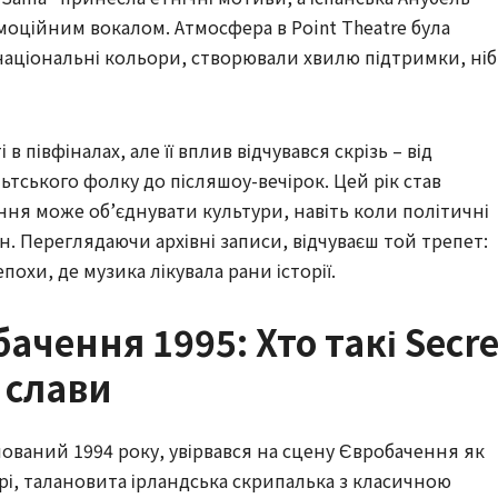
емоційним вокалом. Атмосфера в Point Theatre була
 національні кольори, створювали хвилю підтримки, ні
 в півфіналах, але її вплив відчувався скрізь – від
тського фолку до післяшоу-вечірок. Цей рік став
ння може об’єднувати культури, навіть коли політичні
н. Переглядаючи архівні записи, відчуваєш той трепет:
похи, де музика лікувала рани історії.
чення 1995: Хто такі Secre
о слави
ований 1994 року, увірвався на сцену Євробачення як
ррі, талановита ірландська скрипалька з класичною