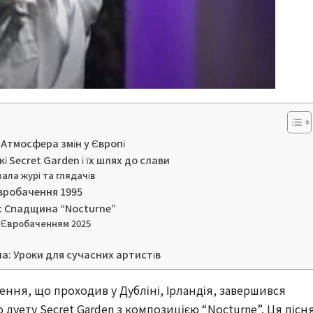
 Атмосфера змін у Європі
 Secret Garden і їх шлях до слави
вала журі та глядачів
Євробачення 1995
у: Спадщина “Nocturne”
 з Євробаченням 2025
на: Уроки для сучасних артистів
ення, що проходив у Дубліні, Ірландія, завершився
уету Secret Garden з композицією “Nocturne”. Ця пісня