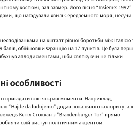
нтному костюмі, зал завмер. Його пісня “Insieme: 1992”
рдами, що нагадували хвилі Середземного моря, несучи
несподіванками на кшталт рівної боротьби між Італією 
49 балів, обійшовши Францію на 17 пунктів. Це була перш
л вибухнув аплодисментами, ніби святкуючи не тільки
хні особливості
то пригадати інші яскраві моменти. Наприклад,
нею “Hajde da ludujemo” додав локального колориту, ал
рвежець Кетіл Стоккан з “Brandenburger Tor” прямо
роблячи свій виступ політичним акцентом.