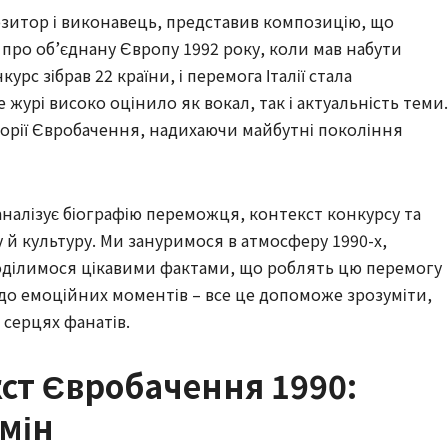
зитор і виконавець, представив композицію, що
про об’єднану Європу 1992 року, коли мав набути
рс зібрав 22 країни, і перемога Італії стала
журі високо оцінило як вокал, так і актуальність теми.
сторії Євробачення, надихаючи майбутні покоління
 аналізує біографію переможця, контекст конкурсу та
 й культуру. Ми зануримося в атмосферу 1990-х,
поділимося цікавими фактами, що роблять цю перемогу
 до емоційних моментів – все це допоможе зрозуміти,
 серцях фанатів.
ст Євробачення 1990:
змін