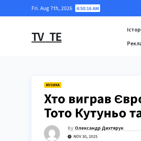
Skip
Fri. Aug 7th, 2026
4:50:17 AM
to
content
Істор
TV_TE
Рекл
МУЗИКА
Хто виграв Євр
Тото Кутуньо т
By
Олександр Дихтярук
NOV 30, 2025