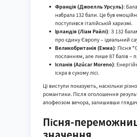
Франція (Джоелль Урсуль)
: Бал
набрала 132 бали. Це був емоційн
поступився італійській харизмі.
Ірландія (Ліам Райлі)
: З 132 бал
про єдину Європу – ідеальний са
Великобританія (Емма)
: Пісня “
посланням, але лише 87 балів – п
Іспанія (Azúcar Moreno)
: Енергій
іскра в сухому лісі.
Ці виступи показують, наскільки різно
романтики. Після оголошення результа
апофеозом вечора, залишивши глядачі
Пісня-переможниця:
значення