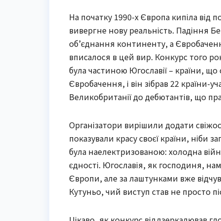
На початку 1990-х Європа кипіла від 
вивергне нову реальність. Падіння Бер
об’єднання континенту, а Євробаченн
вписалося в цей вир. Конкурс того року
була частиною Югославії – країни, що 
Євробачення, і він зібрав 22 країни-у
Великобританії до дебютантів, що пр
Організатори вирішили додати свіжості
показували красу своєї країни, ніби 
була наелектризованою: холодна війна 
єдності. Югославія, як господиня, на
Європи, але за лаштунками вже відчув
Кутуньо, чий виступ став не просто пі
Цікаво, як конкурс віддзеркалював гло