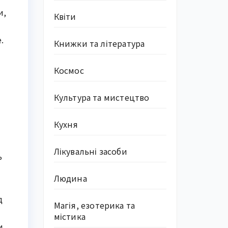
и,
Квіти
.
Книжки та література
Космос
Культура та мистецтво
Кухня
Лікувальні засоби
ь
Людина
д
Магія, езотерика та
містика
и