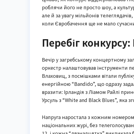
роблячи його не просто шоу, а культу
але й за увагу мільйонів телеглядачів
коли Євробачення ще не мало сучасни
Перебіг конкурсу: 
Вечір у загребському концертному залі
оркестр налаштовував інструменти пе
Влаховиц, з посмішками вітали публік
енергійною “Bandido”, що одразу зад
вразити: Ірландія з Ліамом Райлі при
Урсуль з “White and Black Blues”, яка з
Напруга наростала з кожним номером,
національних журі, без телеголосуван
12, і кожна “дванадцятка” викликала б