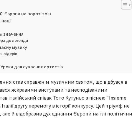
: Європа на порозі змін
інації
її значення
ора до легенди
часну музику
я лідерів
 Уроки для сучасних артистів
чення став справжнім музичним святом, що відбувся в
’ятався яскравими виступами та несподіваними
в італійський співак Тото Кутуньо з піснею “Insieme:
 Італії другу перемогу в історії конкурсу. Цей тріумф не
 але й відобразив дух єднання Європи на тлі політичн