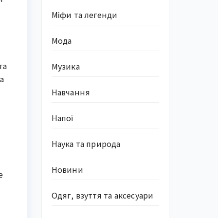
Міфи та легенди
Мода
та
Музика
а
Навчання
Напої
Наука та природа
Новини
е
Одяг, взуття та аксесуари