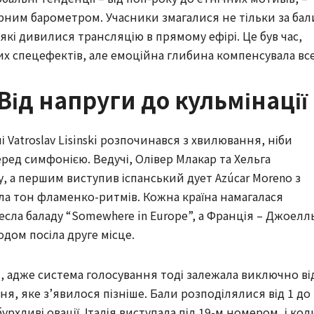
рним барометром. Учасники змагалися не тільки за бал
, які дивилися трансляцію в прямому ефірі. Це був час,
х спецефектів, але емоційна глибина компенсувала все
Від напруги до кульмінації
 Vatroslav Lisinski розпочинався з хвилювання, ніби
ред симфонією. Ведучі, Олівер Млакар та Хельга
у, а першим виступив іспанський дует Azúcar Moreno з
ала тон фламенко-ритмів. Кожна країна намагалася
несла баладу “Somewhere in Europe”, а Франція – Джоелл
годом посіла друге місце.
 адже система голосування тоді залежала виключно ві
ня, яке з’явилося пізніше. Бали розподілялися від 1 до
урхливі овації. Італія виступала під 19-м номером, і кол