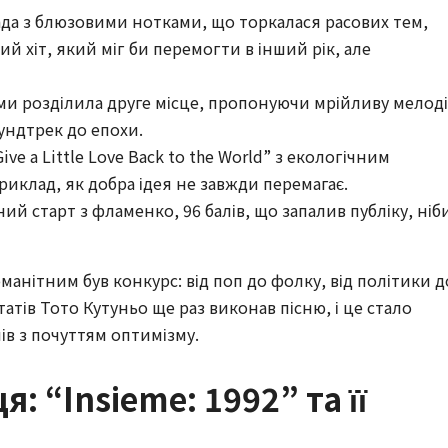
ада з блюзовими нотками, що торкалася расових тем,
ий хіт, який міг би перемогти в інший рік, але
ами розділила друге місце, пропонуючи мрійливу мелод
ундтрек до епохи.
Give a Little Love Back to the World” з екологічним
риклад, як добра ідея не завжди перемагає.
ний старт з фламенко, 96 балів, що запалив публіку, ніб
манітним був конкурс: від поп до фолку, від політики д
тів Тото Кутуньо ще раз виконав пісню, і це стало
в з почуттям оптимізму.
 “Insieme: 1992” та її