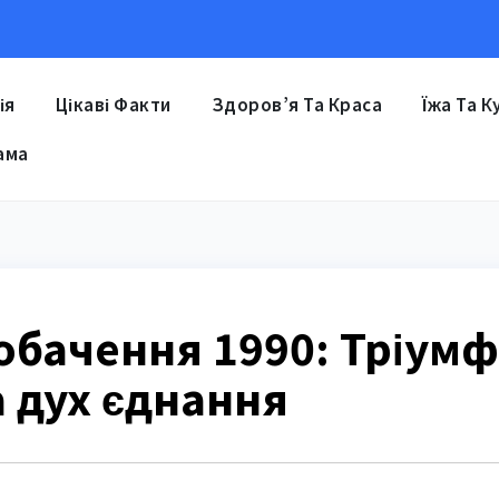
ія
Цікаві Факти
Здоров’я Та Краса
Їжа Та К
ама
обачення 1990: Тріумф
а дух єднання