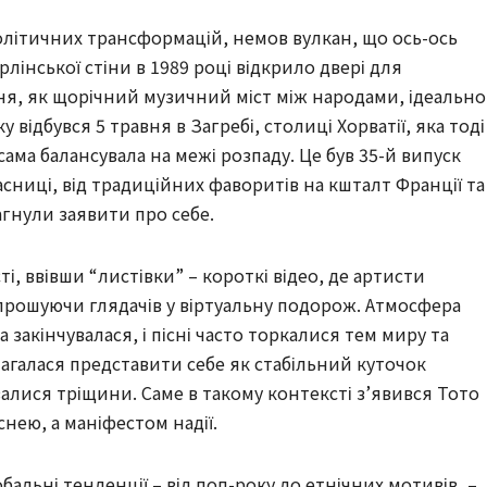
політичних трансформацій, немов вулкан, що ось-ось
лінської стіни в 1989 році відкрило двері для
я, як щорічний музичний міст між народами, ідеально
 відбувся 5 травня в Загребі, столиці Хорватії, яка тоді
сама балансувала на межі розпаду. Це був 35-й випуск
часниці, від традиційних фаворитів на кшталт Франції та
агнули заявити про себе.
, ввівши “листівки” – короткі відео, де артисти
запрошуючи глядачів у віртуальну подорож. Атмосфера
закінчувалася, і пісні часто торкалися тем миру та
магалася представити себе як стабільний куточок
алися тріщини. Саме в такому контексті з’явився Тото
снею, а маніфестом надії.
бальні тенденції – від поп-року до етнічних мотивів, –