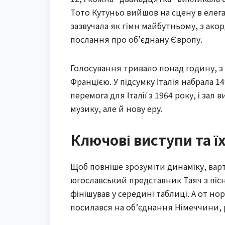
Тото Кутуньо вийшов на сцену в елега
зазвучала як гімн майбутньому, з ако
послання про об’єднану Європу.
Голосування тривало понад годину, з 
Францією. У підсумку Італія набрала 1
перемога для Італії з 1964 року, і за
музику, але й нову еру.
Ключові виступи та ї
Щоб повніше зрозуміти динаміку, вар
югославський представник Таяч з піс
фінішував у середині таблиці. А от но
посилався на об’єднання Німеччини, 