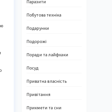
Паразити
Побутова техніка
ію
Подарунки
Подорожі
и
Поради та лайфхаки
Посуд
о
Приватна власність
Привітання
Прикмети та сни