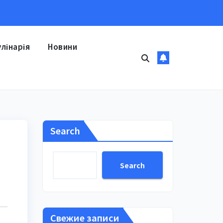
улінарія
Новини
Search
Search
Свежие записи