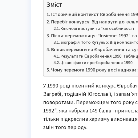
Зміст
Історичний контекст Євробачення 1990
Перебіг конкурсу: Від напруги до кульм
Ключові виступи та їхні особливості
Пісня-переможниця: “Insieme: 1992” та 
Біографія Тото Кутуньо: Від композит
Вплив перемоги на Євробачення та су
Результати Євробачення 1990: Таблиц
Цікаві факти про Євробачення 1990
Чому перемога 1990 року досі надихає:
У 1990 році пісенний конкурс Євроба
Загребі, тодішній Югославії, і запам
поворотами. Переможцем того року ста
1992”, яка набрала 149 балів і принесла
тільки підкреслив харизму виконавця,
змін того періоду.