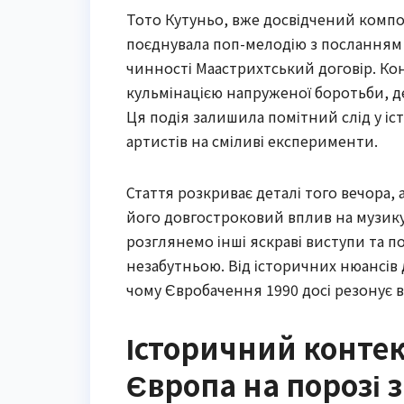
Тото Кутуньо, вже досвідчений компо
поєднувала поп-мелодію з посланням 
чинності Маастрихтський договір. Конку
кульмінацією напруженої боротьби, де 
Ця подія залишила помітний слід у і
артистів на сміливі експерименти.
Стаття розкриває деталі того вечора,
його довгостроковий вплив на музику
розглянемо інші яскраві виступи та 
незабутньою. Від історичних нюансів
чому Євробачення 1990 досі резонує в
Історичний контек
Європа на порозі 