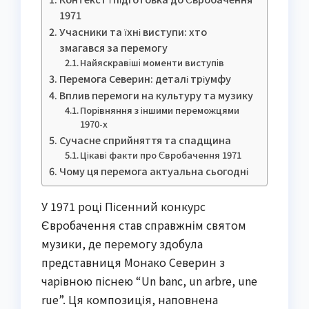
1971
Учасники та їхні виступи: хто
змагався за перемогу
Найяскравіші моменти виступів
Перемога Северин: деталі тріумфу
Вплив перемоги на культуру та музику
Порівняння з іншими переможцями
1970-х
Сучасне сприйняття та спадщина
Цікаві факти про Євробачення 1971
Чому ця перемога актуальна сьогодні
У 1971 році Пісенний конкурс
Євробачення став справжнім святом
музики, де перемогу здобула
представниця Монако Северин з
чарівною піснею “Un banc, un arbre, une
rue”. Ця композиція, наповнена