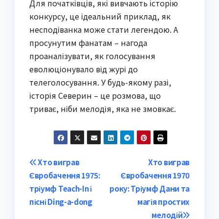
Для початківців, які вивчають історію
конкурсу, це ідеальний приклад, як
несподіванка може стати легендою. А
просунутим фанатам – нагода
проаналізувати, як голосування
еволюціонувало від журі до
телеголосування. У будь-якому разі,
історія Северин – це розмова, що
триває, ніби мелодія, яка не змовкає.
Post
Хто виграв
Хто виграв
Євробачення 1975:
Євробачення 1970
navigation
тріумф Teach-In і
року: Тріумф Дани та
пісні Ding-a-dong
магія простих
мелодій