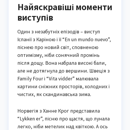
Найяскравіші моменти
виступів
Один з незабутніх епізодів – виступ
Іспанії з Каріною і її “En un mundo nuevo”,
піснею про новий світ, сповненою
оптимізму, ніби сонячний промінь
після дощу. Вона набрала високі бали,
але не дотягнула до вершини. Швеція з
Family Four і “Vita vidder” малювала
картини сніжних просторів, холодних і
чистих, як скандинавська зима.
Норвегія з Ханне Крог представила
“Lykken er”, пісню про щастя, що лунала
легко, ніби метелик над квіткою. А ось