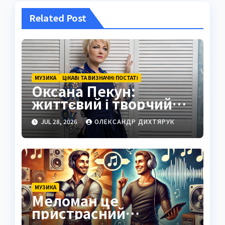
Related Post
МУЗИКА
ЦІКАВІ ТА ВИЗНАЧНІ ПОСТАТІ
Оксана Пекун:
життєвий і творчий
шлях
JUL 28, 2026
ОЛЕКСАНДР ДИХТЯРУК
МУЗИКА
Меломан це
пристрасний