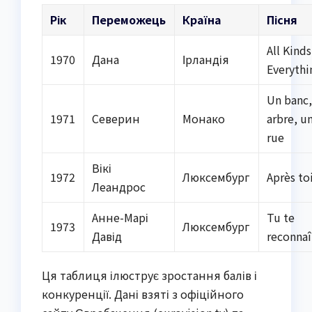
Рік
Переможець
Країна
Пісня
All Kinds
1970
Дана
Ірландія
Everythi
Un banc,
1971
Северин
Монако
arbre, u
rue
Вікі
1972
Люксембург
Après to
Леандрос
Анне-Марі
Tu te
1973
Люксембург
Давід
reconnaî
Ця таблиця ілюструє зростання балів і
конкуренції. Дані взяті з офіційного