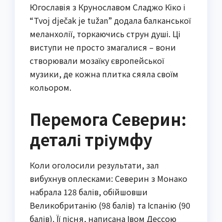
Югославія з Крунославом Сладжо Кіко і
“Tvoj dječak je tužan” додала балканської
меланхолії, торкаючись струн душі. Ці
виступи не просто змагалися – вони
створювали мозаїку європейської
музики, де кожна плитка сяяла своїм
кольором.
Перемога Северин:
деталі тріумфу
Коли оголосили результати, зал
вибухнув оплесками: Северин з Монако
набрала 128 балів, обійшовши
Великобританію (98 балів) та Іспанію (90
балів). Її пісня, написана Івом Дессою