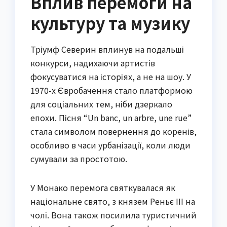
Вплив перемоги на
культуру та музику
Тріумф Северин вплинув на подальші
конкурси, надихаючи артистів
фокусуватися на історіях, а не на шоу. У
1970-х Євробачення стало платформою
для соціальних тем, ніби дзеркало
епохи. Пісня “Un banc, un arbre, une rue”
стала символом повернення до коренів,
особливо в часи урбанізації, коли люди
сумували за простотою.
У Монако перемога святкувалася як
національне свято, з князем Реньє III на
чолі. Вона також посилила туристичний