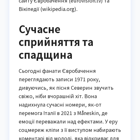
сайту Євробачення (eurovision.tv) та
Вікіпедії (wikipedia.org).
Сучасне
сприйняття та
спадщина
Сьогодні фанати Євробачення
переглядають записи 1971 року,
дивуючись, як пісня Северин звучить
свіжо, ніби вчорашній хіт. Вона
надихнула сучасні номери, як-от
перемога Італії в 2021 з Måneskin, де
емоції переважали над ефектами. У еру
соцмереж кліпи з її виступом набирають
коментарі від молоді, яка відкриває для