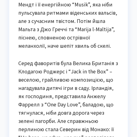
Мендт і її енергійною “Musik”, яка ніби
пульсувала ритмами віденських вальсів,
але з сучасним твістом. Потім йшла
Мальта з Джо Греччі та “Marija l-Maltija”,
піснею, сповненою острівної
меланхолії, наче шепіт хвиль об скелі.
Серед фаворитів була Велика Британія з
Клодагою Роджерс і “Jack in the Box” –
веселою, грайливою композицією, що
нагадувала дитячі ігри в саду. Ірландія,
як господиня, представила Анжелу
Фаррелл з “One Day Love”, баладою, що
тягнулася, ніби довга дорога через
зелені пагорби. Але справжньою
перлиною стала Северин від Монако: її