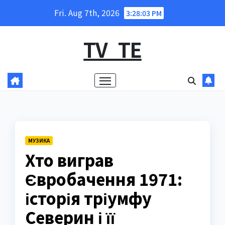
Skip
Fri. Aug 7th, 2026
3:28:04 PM
to
content
TV_TE
МУЗИКА
Хто виграв
Євробачення 1971:
історія тріумфу
Северин і її