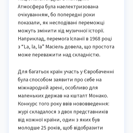
Атмосфера була наелектризована
очікуванням, бо попередні роки
показали, як несподівані переможці
можуть змінити хід музичної історії.
Наприклад, перемога Іспанії в 1968 році
з “La, la, la” Масіель довела, що простота
може переважити над складністю.
Для багатьох країн участь у Євробаченні
була способом заявити про себе на
міжнародній арені, особливо для
маленьких держав на кшталт Монако.
Конкурс того року ввів нововведення:
журі складалося з двох представників
від кожної країни, один з яких був
молодше 25 років, щоб відобразити