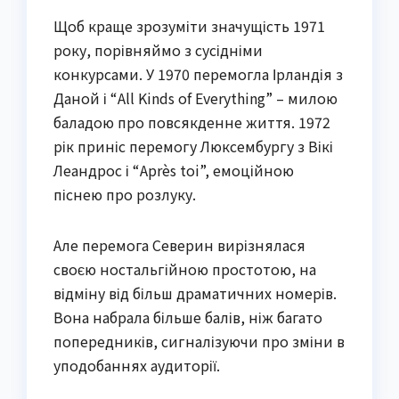
Щоб краще зрозуміти значущість 1971
року, порівняймо з сусідніми
конкурсами. У 1970 перемогла Ірландія з
Даной і “All Kinds of Everything” – милою
баладою про повсякденне життя. 1972
рік приніс перемогу Люксембургу з Вікі
Леандрос і “Après toi”, емоційною
піснею про розлуку.
Але перемога Северин вирізнялася
своєю ностальгійною простотою, на
відміну від більш драматичних номерів.
Вона набрала більше балів, ніж багато
попередників, сигналізуючи про зміни в
уподобаннях аудиторії.