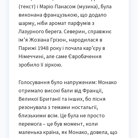
(текст) і Маріо Панасом (музика), була
виконана французькою, що додало
шарму, ніби аромат парфумів з
Лазурного берега. Северин, справжнє
ім’я Жозіана Грізон, народилася в
Парижі 1948 року і почала кар’єру в
Німеччині, але саме Євробачення
зробило її зіркою.
Голосування було напруженим: Монако
отримало високі бали від Франції,
Великої Британії та інших, бо пісня
резонувала з темами ностальгії,
близькими всім. Це була не просто
перемога – це був момент, коли
маленька країна, як Монако, довела, що