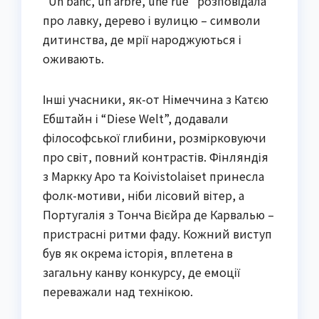
“Un banc, un arbre, une rue” розповідала
про лавку, дерево і вулицю – символи
дитинства, де мрії народжуються і
оживають.
Інші учасники, як-от Німеччина з Катєю
Ебштайн і “Diese Welt”, додавали
філософської глибини, розмірковуючи
про світ, повний контрастів. Фінляндія
з Маркку Аро та Koivistolaiset принесла
фолк-мотиви, ніби лісовий вітер, а
Португалія з Тонча Вієйра де Карвалью –
пристрасні ритми фаду. Кожний виступ
був як окрема історія, вплетена в
загальну канву конкурсу, де емоції
переважали над технікою.