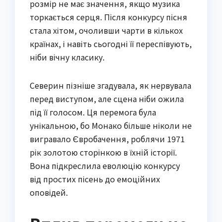
розмір не має значення, якщо музика
торкається серця. Після конкурсу пісня
стала хітом, очоливши чарти в кількох
країнах, і навіть сьогодні її переспівують,
ніби вічну класику.
Северин пізніше згадувала, як нервувала
перед виступом, але сцена ніби ожила
під її голосом. Ця перемога була
унікальною, бо Монако більше ніколи не
вигравало Євробачення, роблячи 1971
рік золотою сторінкою в їхній історії.
Вона підкреслила еволюцію конкурсу
від простих пісень до емоційних
оповідей.