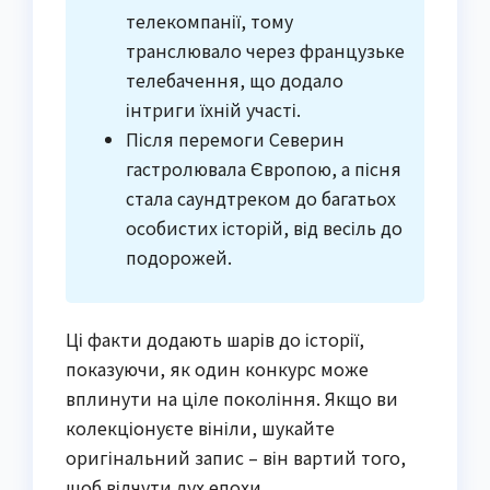
телекомпанії, тому
транслювало через французьке
телебачення, що додало
інтриги їхній участі.
Після перемоги Северин
гастролювала Європою, а пісня
стала саундтреком до багатьох
особистих історій, від весіль до
подорожей.
Ці факти додають шарів до історії,
показуючи, як один конкурс може
вплинути на ціле покоління. Якщо ви
колекціонуєте вініли, шукайте
оригінальний запис – він вартий того,
щоб відчути дух епохи.