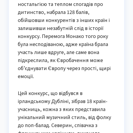
ностальгією та теплом спогадів про
дитинство, набрала 128 балів,
обійшовши конкурентів з інших країн і
залишивши незабутній слід в історії
конкурсу. Перемога Монако того року
була несподіваною, адже країна брала
участь лише вдруге, але саме вона
підкреслила, як Євробачення може
об’єднувати Європу через прості, щирі
емоції.
Цей конкурс, що відбувся в
ірландському Дубліні, зібрав 18 країн-
учасниць, кожна з яких представила
унікальний музичний стиль, від фолку
до поп-балад. Северин, співачка з
французьким корінням, виконала