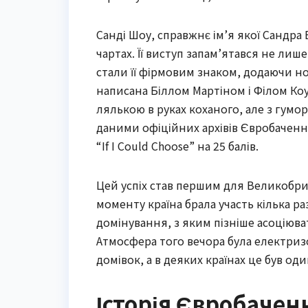
Санді Шоу, справжнє ім’я якої Сандра Е
чартах. Її виступ запам’ятався не лиш
стали її фірмовим знаком, додаючи но
написана Біллом Мартіном і Філом Коу
лялькою в руках коханого, але з гумор
даними офіційних архівів Євробачення
“If I Could Choose” на 25 балів.
Цей успіх став першим для Великобрита
моменту країна брала участь кілька ра
домінування, з яким пізніше асоціювати
Атмосфера того вечора була електриз
домівок, а в деяких країнах це був од
Історія Євробаченн