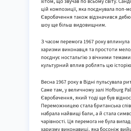
хітом, що звучав по всьому світу. Сан
цій композиції, яка поєднувала поп-м
Євробачення також відзначився дебю
шоу ще більш видовищним.
З часом перемога 1967 року вплинула
харизми виконавця та простоти мелод
поєднує ностальгію з вічними темами 
культурний вплив роблять цю історі
Весна 1967 року в Відні пульсувала р
Саме там, у величному залі Hofburg Pa
Євробачення, який тоді ще був відно
Переможницею стала британська співач
набрала найвищі бали, а й стала симв
чарівності. Ця перемога не була випа
харизму виконавиці, яка босоніж вий