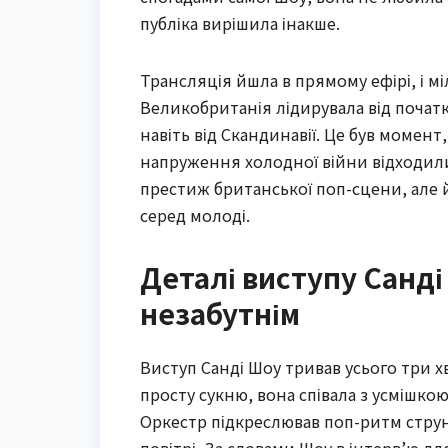
публіка вирішила інакше.
Трансляція йшла в прямому ефірі, і м
Великобританія лідирувала від початк
навіть від Скандинавії. Це був момен
напруження холодної війни відходили
престиж британської поп-сцени, але й
серед молоді.
Деталі виступу Санді
незабутнім
Виступ Санді Шоу тривав усього три 
просту сукню, вона співала з усмішко
Оркестр підкреслював поп-ритм струн
повітрі. За словами Шоу в інтерв’ю д