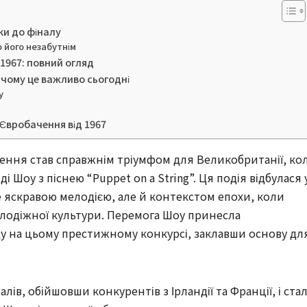
ки до фіналу
 його незабутнім
1967: повний огляд
 чому це важливо сьогодні
у
 Євробачення від 1967
чення став справжнім тріумфом для Великобританії, ко
 Шоу з піснею “Puppet on a String”. Ця подія відбулася 
ше яскравою мелодією, але й контекстом епохи, коли
олодіжної культури. Перемога Шоу принесла
у на цьому престижному конкурсі, заклавши основу дл
алів, обійшовши конкурентів з Ірландії та Франції, і ста