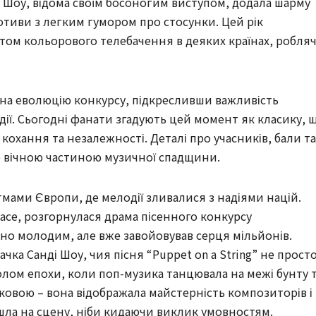
ді Шоу, відома своїм босоногим виступом, додала шарму
отиви з легким гумором про стосунки. Цей рік
том кольорового телебачення в деяких країнах, робля
 на еволюцію конкурсу, підкресливши важливість
ії. Сьогодні фанати згадують цей момент як класику, 
кохання та незалежності. Деталі про учасників, бали та
ю вічною частиною музичної спадщини.
итмами Європи, де мелодії зливалися з надіями націй.
lace, розгорнулася драма пісенного конкурсу
сно молодим, але вже завойовував серця мільйонів.
ка Санді Шоу, чия пісня “Puppet on a String” не прост
олом епохи, коли поп-музика танцювала на межі бунту 
дковою – вона відображала майстерність композиторів і
шла на сцену, ніби кидаючи виклик умовностям.