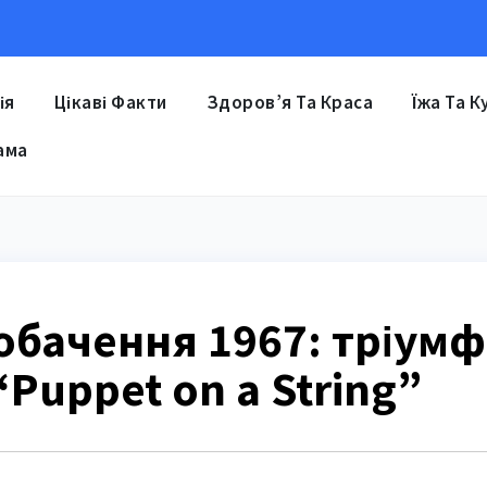
ія
Цікаві Факти
Здоров’я Та Краса
Їжа Та К
ама
обачення 1967: тріумф
 “Puppet on a String”