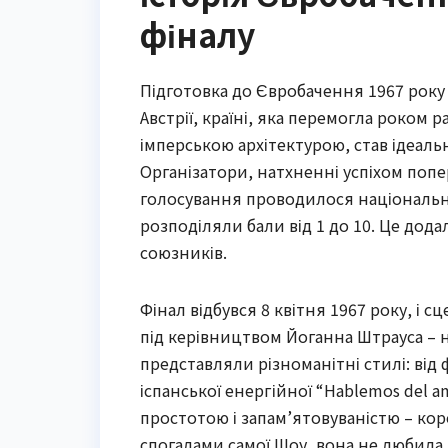
фіналу
Підготовка до Євробачення 1967 року
Австрії, країні, яка перемогла роком р
імперською архітектурою, став ідеаль
Організатори, натхненні успіхом попе
голосування проводилося національни
розподіляли бали від 1 до 10. Це дода
союзників.
Фінал відбувся 8 квітня 1967 року, і 
під керівництвом Йоганна Штрауса – н
представляли різноманітні стилі: від фр
іспанської енергійної “Hablemos del 
простотою і запам’ятовуваністю – коро
спогадами самої Шоу, вона не любила 