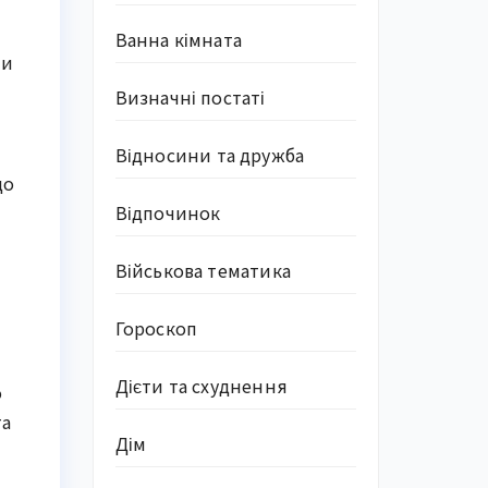
Ванна кімната
чи
Визначні постаті
Відносини та дружба
що
Відпочинок
Військова тематика
Гороскоп
Дієти та схуднення
о
та
Дім