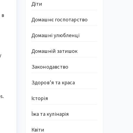
Діти
 в
Домашнє госпотарство
Домашні улюбленці
Домашній затишок
у
Законодавство
Здоров’я та краса
s.
Історія
Їжа та кулінарія
Квіти