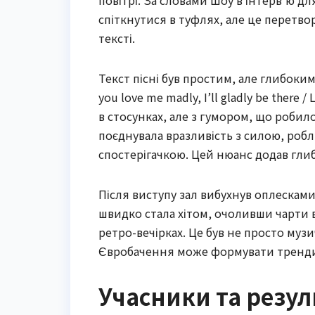
спіткнутися в туфлях, але це перетво
тексті.
Текст пісні був простим, але глибоким: “I
you love me madly, I’ll gladly be there 
в стосунках, але з гумором, що робил
поєднувала вразливість з силою, роб
спостерігачкою. Цей нюанс додав гли
Після виступу зал вибухнув оплесками,
швидко стала хітом, очоливши чарти в к
ретро-вечірках. Це був не просто муз
Євробачення може формувати тренд
Учасники та резул