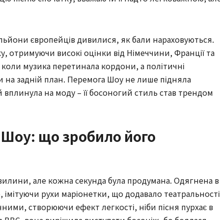
ільйони європейців дивилися, як бали нараховуються.
у, отримуючи високі оцінки від Німеччини, Франції та
т, коли музика перетинала кордони, а політичні
 на задній план. Перемога Шоу не лише підняла
 вплинула на моду – її босоногий стиль став трендом
 Шоу: що зробило його
хвилини, але кожна секунда була продумана. Одягнена в
ю, імітуючи рухи маріонетки, що додавало театральності
ними, створюючи ефект легкості, ніби пісня пурхає в
ля BBC, вона вирішила виступати босоніж, бо боялася