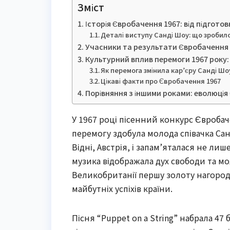
Зміст
Історія Євробачення 1967: від підготов
Деталі виступу Санді Шоу: що зробило
Учасники та результати Євробачення 
Культурний вплив перемоги 1967 року:
Як перемога змінила кар’єру Санді Шо
Цікаві факти про Євробачення 1967
Порівняння з іншими роками: еволюція
У 1967 році пісенний конкурс Євроба
перемогу здобула молода співачка Санді
Відні, Австрія, і запам’яталася не ли
музика відображала дух свободи та м
Великобританії першу золоту нагород
майбутніх успіхів країни.
Пісня “Puppet on a String” набрала 47 б