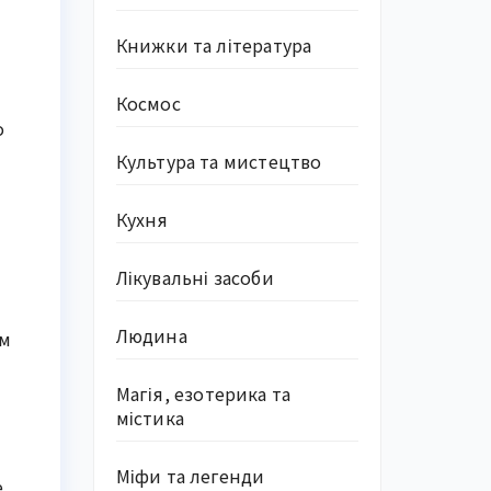
Книжки та література
Космос
о
Культура та мистецтво
Кухня
Лікувальні засоби
Людина
ом
Магія, езотерика та
містика
Міфи та легенди
е