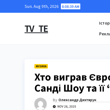
Skip
Sun. Aug 9th, 2026
8:08:40 AM
to
content
Істор
TV_TE
Рекл
МУЗИКА
Хто виграв Євр
Санді Шоу та її
By
Олександр Дихтярук
NOV 28, 2025