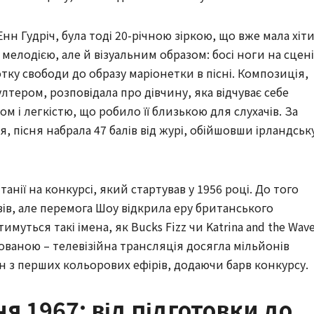
нн Гудріч, була тоді 20-річною зіркою, що вже мала хіти
е мелодією, але й візуальним образом: босі ноги на сцені
тку свободи до образу маріонетки в пісні. Композиція,
лтером, розповідала про дівчину, яка відчуває себе
ом і легкістю, що робило її близькою для слухачів. За
, пісня набрала 47 балів від журі, обійшовши ірландськ
нії на конкурсі, який стартував у 1956 році. До того
зів, але перемога Шоу відкрила еру британського
муться такі імена, як Bucks Fizz чи Katrina and the Wave
ованою – телевізійна трансляція досягла мільйонів
ин з перших кольорових ефірів, додаючи барв конкурсу.
я 1967: від підготовки до