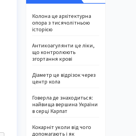
Колона це архітектурна
опора з тисячолітньою
історією
Антикоагулянти це ліки,
що контролюють
згортання крові
Діаметр це відрізок через
центр кола
Говерла де знаходиться:
найвища вершина України
в серці Карпат
Кокарніт уколи від чого
допомагають і як