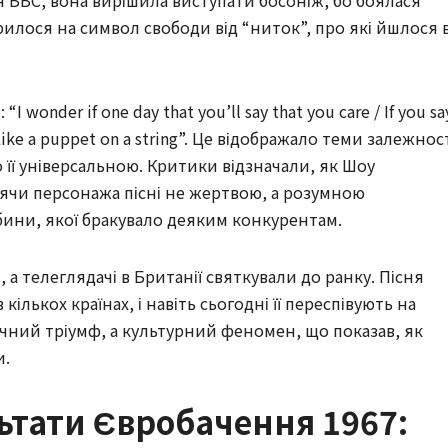
рилося на символ свободи від “ниток”, про які йшлося 
 wonder if one day that you’ll say that you care / If you sa
/ Like a puppet on a string”. Це відображало теми залежнос
о її універсальною. Критики відзначали, як Шоу
лячи персонажа пісні не жертвою, а розумною
бини, якої бракувало деяким конкурентам.
 а телеглядачі в Британії святкували до ранку. Пісня
ількох країнах, і навіть сьогодні її переспівують на
ичний тріумф, а культурний феномен, що показав, як
и.
ьтати Євробачення 1967: