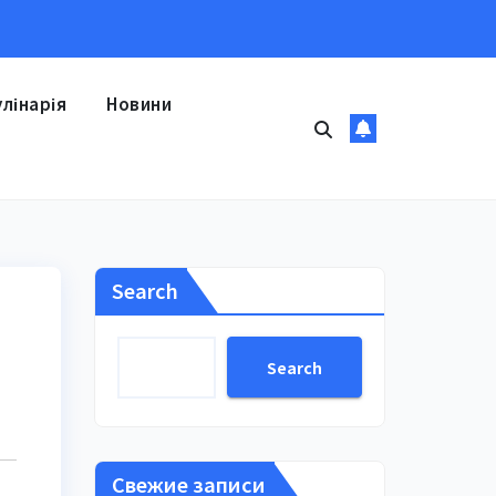
улінарія
Новини
Search
Search
Свежие записи