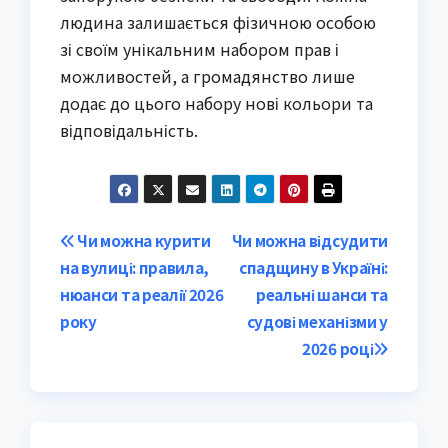
людина залишається фізичною особою
зі своїм унікальним набором прав і
можливостей, а громадянство лише
додає до цього набору нові кольори та
відповідальність.
Post
Чи можна курити
Чи можна відсудити
на вулиці: правила,
спадщину в Україні:
navigation
нюанси та реалії 2026
реальні шанси та
року
судові механізми у
2026 році