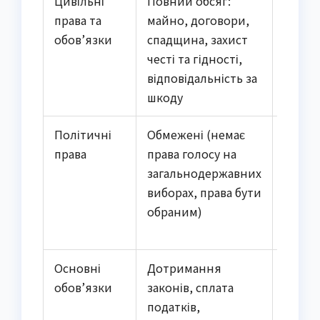
Цивільні
Повний обсяг:
Повни
права та
майно, договори,
додат
обов’язки
спадщина, захист
можли
честі та гідності,
публіч
відповідальність за
шкоду
Політичні
Обмежені (немає
Повни
права
права голосу на
обира
загальнодержавних
обран
виборах, права бути
рефер
обраним)
держа
служб
Основні
Дотримання
+ Вій
обов’язки
законів, сплата
обов’я
податків,
межах