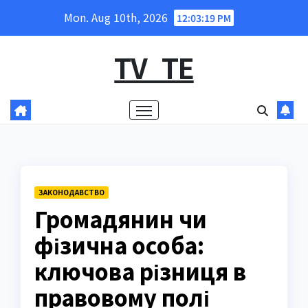
Skip
Mon. Aug 10th, 2026
12:03:20 PM
to
content
TV_TE
ЗАКОНОДАВСТВО
Громадянин чи
фізична особа:
ключова різниця в
правовому полі