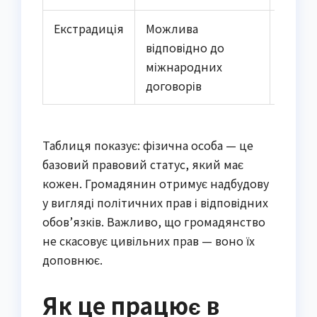
Екстрадиція
Можлива
Забор
відповідно до
(Конс
міжнародних
Україн
договорів
Таблиця показує: фізична особа — це
базовий правовий статус, який має
кожен. Громадянин отримує надбудову
у вигляді політичних прав і відповідних
обов’язків. Важливо, що громадянство
не скасовує цивільних прав — воно їх
доповнює.
Як це працює в