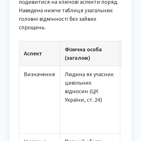
подивитися на ключові аспекти поряд.
Наведена нижче таблиця узагальнює
головні відмінності без зайвих
спрощень.
Фізична особа
Грома
Аспект
(загалом)
Украї
Визначення
Людина як учасник
Фізичн
цивільних
яка на
відносин (ЦК
грома
України, ст. 24)
Украї
про
грома
ст. 1)