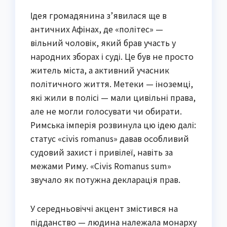
Ідея громадянина з’явилася ще в
античних Афінах, де «політес» —
вільний чоловік, який брав участь у
народних зборах і суді. Це був не просто
житель міста, а активний учасник
політичного життя. Метеки — іноземці,
які жили в полісі — мали цивільні права,
але не могли голосувати чи обирати.
Римська імперія розвинула цю ідею далі:
статус «civis romanus» давав особливий
судовий захист і привілеї, навіть за
межами Риму. «Civis Romanus sum»
звучало як потужна декларація прав.
У середньовіччі акцент змістився на
підданство — людина належала монарху