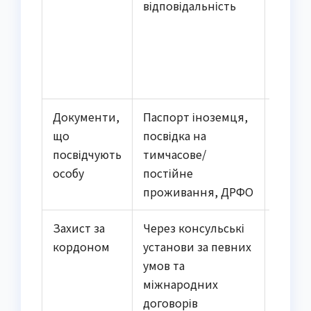
відповідальність
встан
закон
захис
держа
сувер
Документи,
Паспорт іноземця,
Паспо
що
посвідка на
грома
посвідчують
тимчасове/
Україн
особу
постійне
картк
проживання, ДРФО
Захист за
Через консульські
Повн
кордоном
установи за певних
дипл
умов та
захист
міжнародних
повер
договорів
Україн