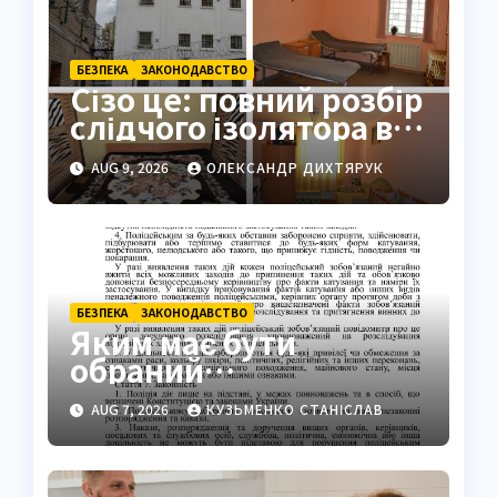
БЕЗПЕКА
ЗАКОНОДАВСТВО
Сізо це: повний розбір
слідчого ізолятора в
Україні
AUG 9, 2026
ОЛЕКСАНДР ДИХТЯРУК
БЕЗПЕКА
ЗАКОНОДАВСТВО
Яким має бути
обраний
поліцейський захід:
AUG 7, 2026
КУЗЬМЕНКО СТАНІСЛАВ
ключові вимоги
закону