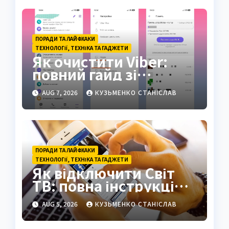
ПОРАДИ ТА ЛАЙФХАКИ
ТЕХНОЛОГІЇ, ТЕХНІКА ТА ГАДЖЕТИ
Як очистити Viber:
повний гайд зі
звільнення пам’яті
AUG 7, 2026
КУЗЬМЕНКО СТАНІСЛАВ
ПОРАДИ ТА ЛАЙФХАКИ
ТЕХНОЛОГІЇ, ТЕХНІКА ТА ГАДЖЕТИ
Як відключити Світ
ТВ: повна інструкція
2026
AUG 5, 2026
КУЗЬМЕНКО СТАНІСЛАВ