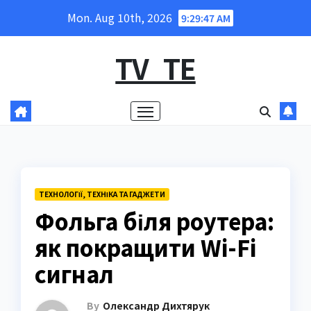
Skip
Mon. Aug 10th, 2026
9:29:48 AM
to
content
TV_TE
ТЕХНОЛОГІЇ, ТЕХНІКА ТА ГАДЖЕТИ
Фольга біля роутера:
як покращити Wi-Fi
сигнал
By
Олександр Дихтярук