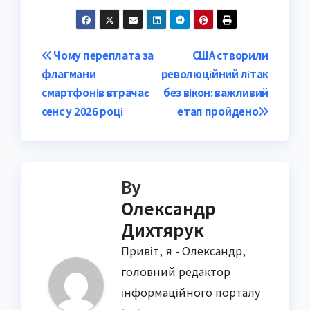
Post
Чому переплата за
США створили
флагмани
революційний літак
navigation
смартфонів втрачає
без вікон: важливий
сенс у 2026 році
етап пройдено
By
Олександр
Дихтярук
Привіт, я - Олександр,
головний редактор
інформаційного порталу