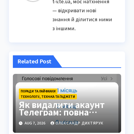
t-v.te.ua, моє натхнення
— відкривати нові
знання й ділитися ними
з іншими.
Related Post
ПОРАДИ ТА ЛАЙФХАКИ
ТЕХНОЛОГІЇ, ТЕХНІКА ТА ГАДЖЕТИ
Як видалити акаунт
Телеграм: повна
інструкція на 2026 рік
AUG 7, 2026
ОЛЕКСАНДР ДИХТЯРУК