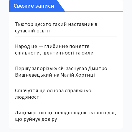
Свежие записи
Тьютор це: хто такий наставник в
сучасній освіті
Народ це — глибинне поняття
спільноти, ідентичності та сили
Першу запорізьку січ заснував Дмитро
Вишневецький на Малій Хортиці
Співчуття це основа справжньої
людяності
Лицемірство це невідповідність слів і діл,
що руйнує довіру