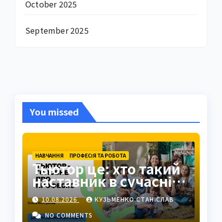
October 2025
September 2025
You missed
НАВЧАННЯ
ПРОФЕСІЯ ТА РОБОТА
Тьютор це: хто такий
наставник в сучасній
освіті
10.08.2026
КУЗЬМЕНКО СТАНІСЛАВ
NO COMMENTS