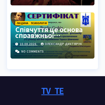
ЛЮДИНА
ПСИХОЛОГІЯ
Співчуття це основа
справжньої
людяності
10.08.2026
ОЛЕКСАНДР ДИХТЯРУК
NO COMMENTS
TV_TE