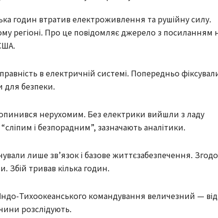
ілька годин втратив електроживлення та рушійну силу.
ому регіоні. Про це повідомляє джерело з посиланням 
США.
правність в електричній системі. Попередньо фіксувал
и для безпеки.
б опинився нерухомим. Без електрики вийшли з ладу
 “сліпим і безпорадним”, зазначають аналітики.
чували лише зв’язок і базове життєзабезпечення. Згод
. Збій тривав кілька годин.
 Індо-Тихоокеанського командування величезний — від
ичини розслідують.