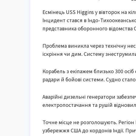
Есмінець USS Higgins у вівторок на к
Інцидент стався в Індо-Тихоокеанськ
представника оборонного відомства 
Проблема виникла через технічну нес
іскріння чи дим. Систему знеструмил
Корабель з екіпажем близько 300 осі
радари й бойові системи. Судно стало
Аварійні дизельні генератори забезпе
електропостачання та рушій відновили
Точне місце не розголошують. Регіон
узбережжя США до кордонів Індії. Пр