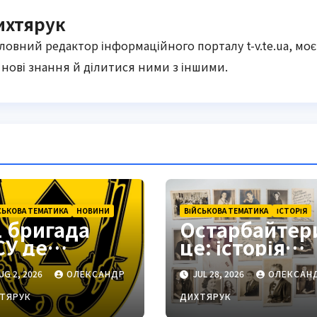
ихтярук
оловний редактор інформаційного порталу t-v.te.ua, моє
нові знання й ділитися ними з іншими.
СЬКОВА ТЕМАТИКА
НОВИНИ
ВІЙСЬКОВА ТЕМАТИКА
ІСТОРІЯ
1 бригада
Остарбайтер
СУ де
це: історія
находиться:
примусової
UG 2, 2026
ОЛЕКСАНДР
JUL 28, 2026
ОЛЕКСАН
одільськ як
праці
тратегічний
українців
ТЯРУК
ДИХТЯРУК