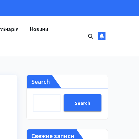
улінарія
Новини
Search
Search
Свежие записи