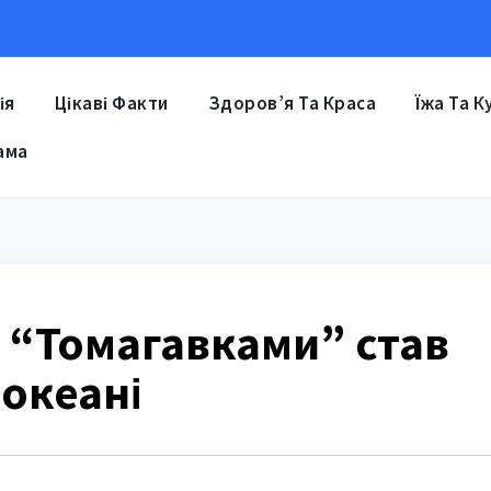
ія
Цікаві Факти
Здоров’я Та Краса
Їжа Та К
ама
 “Томагавками” став
океані