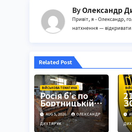
By
Олександр Д
Привіт, я - Олександр, г
натхнення — відкривати 
Related Post
ВІЙСЬКОВА ТЕМАТИКА
ВІЙ
Росія б’є по
2
Бортницькій
З
станції:
з
AUG 5, 2026
ОЛЕКСАНДР
A
експерт
П
попередив
с
ДИХТЯРУК
ДИХ