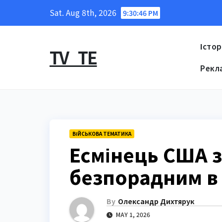
Skip
Sat. Aug 8th, 2026
9:30:47 PM
to
content
Істор
TV_TE
Рекл
ВІЙСЬКОВА ТЕМАТИКА
Есмінець США з
безпорадним в 
By
Олександр Дихтярук
MAY 1, 2026