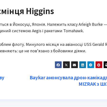
мінця Higgins
ється в Йокосуці, Японія. Належить класу Arleigh Burke 
ений системою Aegis і ракетами Tomahawk.
облем флоту. Минулого місяця на авіаносці USS Gerald R
певняють: це не пов’язано з бойовими діями.
ву
Baykar анонсувала дрон-камікад
MIZRAK з ШІ