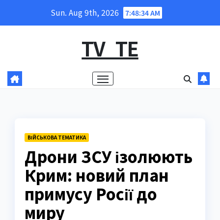
Skip
Sun. Aug 9th, 2026
7:48:35 AM
to
content
TV_TE
ВІЙСЬКОВА ТЕМАТИКА
Дрони ЗСУ ізолюють
Крим: новий план
примусу Росії до
миру