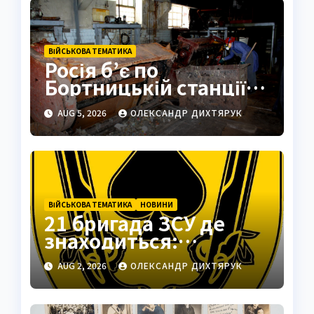
ВІЙСЬКОВА ТЕМАТИКА
Росія б’є по
Бортницькій станції:
експерт попередив
AUG 5, 2026
ОЛЕКСАНДР ДИХТЯРУК
про катастрофу
ВІЙСЬКОВА ТЕМАТИКА
НОВИНИ
21 бригада ЗСУ де
знаходиться:
Подільськ як
AUG 2, 2026
ОЛЕКСАНДР ДИХТЯРУК
стратегічний центр