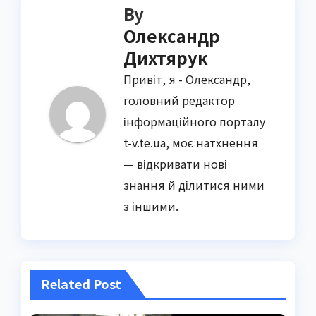
By
Олександр
Дихтярук
Привіт, я - Олександр,
головний редактор
інформаційного порталу
t-v.te.ua, моє натхнення
— відкривати нові
знання й ділитися ними
з іншими.
Related Post