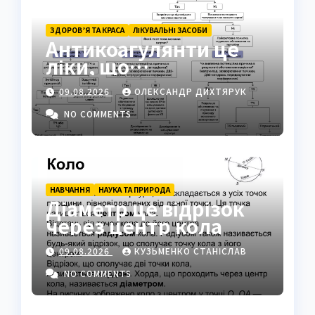
ЗДОРОВ’Я ТА КРАСА
ЛІКУВАЛЬНІ ЗАСОБИ
Антикоагулянти це
ліки, що
контролюють
09.08.2026
ОЛЕКСАНДР ДИХТЯРУК
згортання крові
NO COMMENTS
НАВЧАННЯ
НАУКА ТА ПРИРОДА
Діаметр це відрізок
через центр кола
09.08.2026
КУЗЬМЕНКО СТАНІСЛАВ
NO COMMENTS