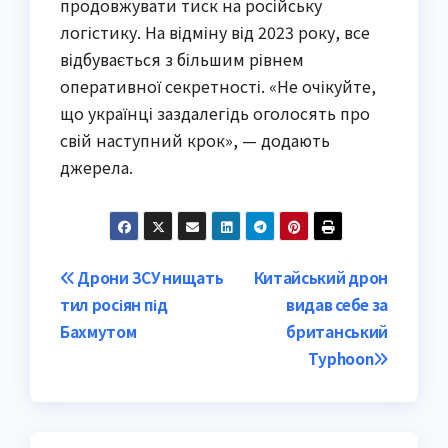
продовжувати тиск на російську
логістику. На відміну від 2023 року, все
відбувається з більшим рівнем
оперативної секретності. «Не очікуйте,
що українці заздалегідь оголосять про
свій наступний крок», — додають
джерела.
Post
Дрони ЗСУ нищать
Китайський дрон
тил росіян під
видав себе за
navigation
Бахмутом
британський
Typhoon