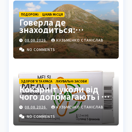
ПОДОРОЖІ
ЦІКАВІ МІСЦЯ
Говерла де
знаходиться:
найвища вершина
08.08.2026
КУЗЬМЕНКО СТАНІСЛАВ
України в серці
Карпат
NO COMMENTS
ЗДОРОВ’Я ТА КРАСА
ЛІКУВАЛЬНІ ЗАСОБИ
Кокарніт уколи від
чого допомагають і як
працюють
08.08.2026
КУЗЬМЕНКО СТАНІСЛАВ
NO COMMENTS