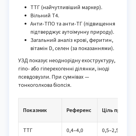
ТТГ (найчутливіший маркер).
Вільний Т4.
Анти-ТПО та анти-ТГ (підвищення
підтверджує аутоімунну природу).
Загальний аналіз крові, феритин,
вітамін D, селен (за показаннями).
УЗД показує неоднорідну ехоструктуру,
гіпо- або гіперехогенні ділянки, іноді
псевдовузли. При сумнівах —
тонкоголкова біопсія.
Показник
Референс
Ціль при АІТ
ТТГ
0,4–4,0
0,5–2,5 мОд/л