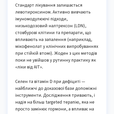
Стандарт лікування залишається
левотироксином. Активно вивчають
імуномодулюючі підходи,
низькодозовий налтрексон (LDN),
стовбурові клітини та препарати, що
впливають на запалення (наприклад,
мікофенолат у клінічних випробуваннях
при стійкій втомі). Жоден з цих методів
поки не увійшов у рутинну практику як
«ліки від АІТ».
Селен та вітамін D при дефіциті —
найближчі до доказової бази допоміжні
інструменти. Дослідження тривають, і
надія на більш targeted терапію, яка не
просто замінює гормони, а впливає на