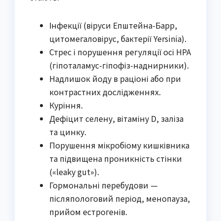
Інфекції (віруси Епштейна-Барр,
цитомегаловірус, бактерії Yersinia).
Стрес і порушення регуляції осі HPA
(гіпоталамус-гіпофіз-наднирники).
Надлишок йоду в раціоні або при
контрастних дослідженнях.
Куріння.
Дефіцит селену, вітаміну D, заліза
та цинку.
Порушення мікробіому кишківника
та підвищена проникність стінки
(«leaky gut»).
Гормональні перебудови —
післяпологовий період, менопауза,
прийом естрогенів.