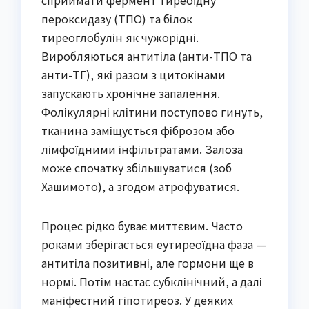
сприймати фермент тиреоїдну
пероксидазу (ТПО) та білок
тиреоглобулін як чужорідні.
Виробляються антитіла (анти-ТПО та
анти-ТГ), які разом з цитокінами
запускають хронічне запалення.
Фолікулярні клітини поступово гинуть,
тканина заміщується фіброзом або
лімфоїдними інфільтратами. Залоза
може спочатку збільшуватися (зоб
Хашимото), а згодом атрофуватися.
Процес рідко буває миттєвим. Часто
роками зберігається еутиреоїдна фаза —
антитіла позитивні, але гормони ще в
нормі. Потім настає субклінічний, а далі
маніфестний гіпотиреоз. У деяких