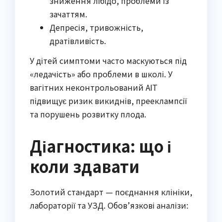
зниження лібідо, проблеми із
зачаттям.
Депресія, тривожність,
дратівливість.
У дітей симптоми часто маскуються під
«ледачість» або проблеми в школі. У
вагітних неконтрольований АІТ
підвищує ризик викиднів, прееклампсії
та порушень розвитку плода.
Діагностика: що і
коли здавати
Золотий стандарт — поєднання клініки,
лабораторії та УЗД. Обов’язкові аналізи: