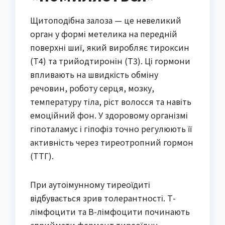
Щитоподібна залоза — це невеликий
орган у формі метелика на передній
поверхні шиї, який виробляє тироксин
(Т4) та трийодтиронін (Т3). Ці гормони
впливають на швидкість обміну
речовин, роботу серця, мозку,
температуру тіла, ріст волосся та навіть
емоційний фон. У здоровому організмі
гіпоталамус і гіпофіз точно регулюють її
активність через тиреотропний гормон
(ТТГ).
При аутоімунному тиреоїдиті
відбувається зрив толерантності. Т-
лімфоцити та В-лімфоцити починають