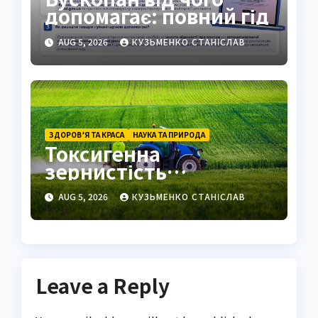
допомагає: повний гід
AUG 5, 2026
КУЗЬМЕНКО СТАНІСЛАВ
ЗДОРОВ’Я ТА КРАСА
НАУКА ТА ПРИРОДА
Токсигенна
зернистість
нейтрофілів це
AUG 5, 2026
КУЗЬМЕНКО СТАНІСЛАВ
важливий маркер
запалення
Leave a Reply