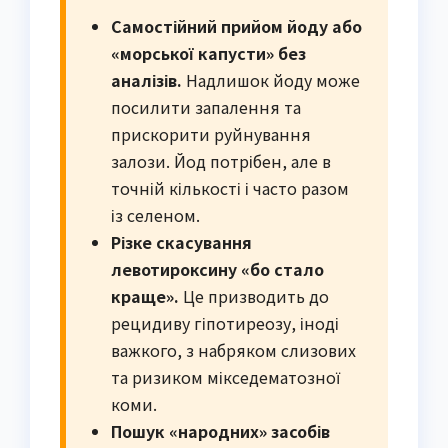
Самостійний прийом йоду або
«морської капусти» без
аналізів.
Надлишок йоду може
посилити запалення та
прискорити руйнування
залози. Йод потрібен, але в
точній кількості і часто разом
із селеном.
Різке скасування
левотироксину «бо стало
краще».
Це призводить до
рецидиву гіпотиреозу, іноді
важкого, з набряком слизових
та ризиком мікседематозної
коми.
Пошук «народних» засобів