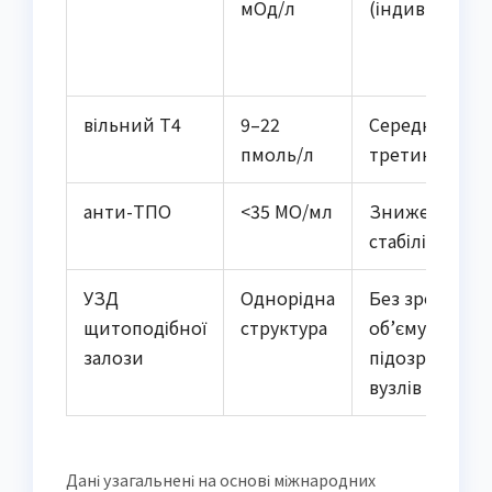
мОд/л
(індивідуальн
вільний Т4
9–22
Середня
пмоль/л
третина нор
анти-ТПО
<35 МО/мл
Зниження аб
стабілізація
УЗД
Однорідна
Без зростанн
щитоподібної
структура
об’єму та
залози
підозрілих
вузлів
Дані узагальнені на основі міжнародних