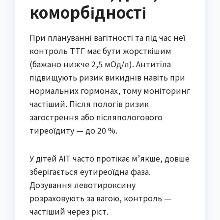
коморбідності
При плануванні вагітності та під час неї
контроль ТТГ має бути жорсткішим
(бажано нижче 2,5 мОд/л). Антитіла
підвищують ризик викиднів навіть при
нормальних гормонах, тому моніторинг
частіший. Після пологів ризик
загострення або післяпологового
тиреоїдиту — до 20 %.
У дітей АІТ часто протікає м’якше, довше
зберігається еутиреоїдна фаза.
Дозування левотироксину
розраховують за вагою, контроль —
частіший через ріст.