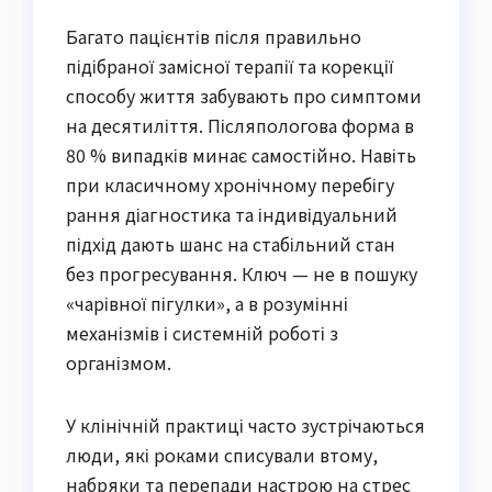
Багато пацієнтів після правильно
підібраної замісної терапії та корекції
способу життя забувають про симптоми
на десятиліття. Післяпологова форма в
80 % випадків минає самостійно. Навіть
при класичному хронічному перебігу
рання діагностика та індивідуальний
підхід дають шанс на стабільний стан
без прогресування. Ключ — не в пошуку
«чарівної пігулки», а в розумінні
механізмів і системній роботі з
організмом.
У клінічній практиці часто зустрічаються
люди, які роками списували втому,
набряки та перепади настрою на стрес