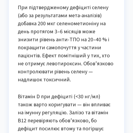
При підтвердженому дефіциті селену
(або за результатами мета-аналізів)
добавка 200 мкг селенометионіну на
день протягом 3–6 місяців може
знизити рівень анти-ТПО на 20–40 % і
покращити самопочуття у частини
пацієнтів. Ефект помітніший у тих, хто
не отримує левотироксин. Обов’язково
контролювати рівень селену —
надлишок токсичний.
Вітамін D при дефіциті (<30 нг/мл)
також варто коригувати — він впливає
на імунну регуляцію. Залізо та вітамін
B12 перевіряють обов’язково, бо
дефіцит посилює втому та погіршує