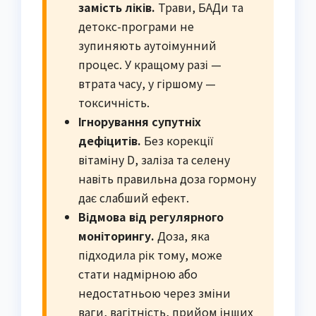
замість ліків.
Трави, БАДи та
детокс-програми не
зупиняють аутоімунний
процес. У кращому разі —
втрата часу, у гіршому —
токсичність.
Ігнорування супутніх
дефіцитів.
Без корекції
вітаміну D, заліза та селену
навіть правильна доза гормону
дає слабший ефект.
Відмова від регулярного
моніторингу.
Доза, яка
підходила рік тому, може
стати надмірною або
недостатньою через зміни
ваги, вагітність, прийом інших