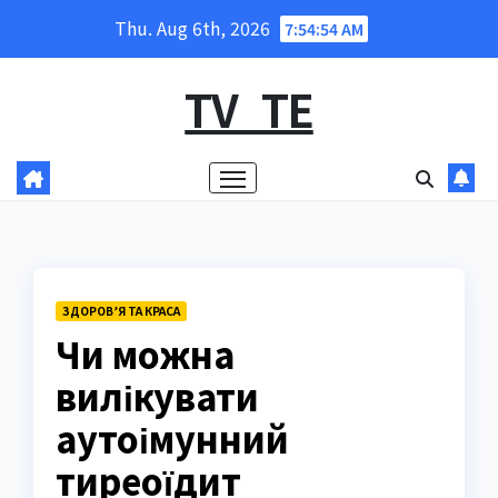
Skip
Thu. Aug 6th, 2026
7:54:55 AM
to
content
TV_TE
ЗДОРОВ’Я ТА КРАСА
Чи можна
вилікувати
аутоімунний
тиреоїдит