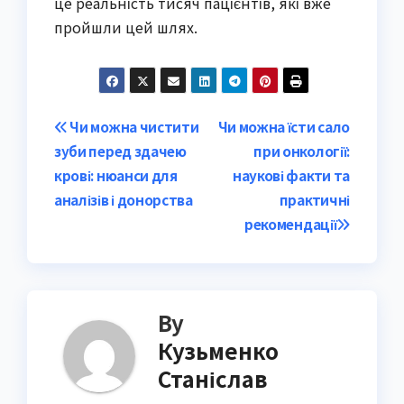
це реальність тисяч пацієнтів, які вже
пройшли цей шлях.
Post
Чи можна чистити
Чи можна їсти сало
зуби перед здачею
при онкології:
navigation
крові: нюанси для
наукові факти та
аналізів і донорства
практичні
рекомендації
By
Кузьменко
Станіслав