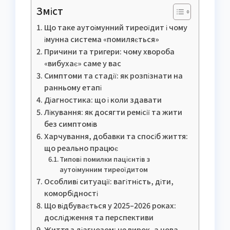
Зміст
Що таке аутоімунний тиреоїдит і чому
імунна система «помиляється»
Причини та тригери: чому хвороба
«вибухає» саме у вас
Симптоми та стадії: як розпізнати на
ранньому етапі
Діагностика: що і коли здавати
Лікування: як досягти ремісії та жити
без симптомів
Харчування, добавки та спосіб життя:
що реально працює
Типові помилки пацієнтів з
аутоімунним тиреоїдитом
Особливі ситуації: вагітність, діти,
коморбідності
Що відбувається у 2025–2026 роках:
дослідження та перспективи
Життя з діагнозом: не вирок, а нова