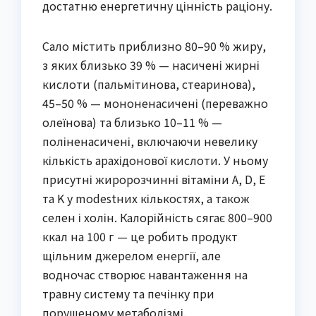
достатню енергетичну цінність раціону.
Сало містить приблизно 80–90 % жиру,
з яких близько 39 % — насичені жирні
кислоти (пальмітинова, стеаринова),
45–50 % — мононенасичені (переважно
олеїнова) та близько 10–11 % —
поліненасичені, включаючи невелику
кількість арахідонової кислоти. У ньому
присутні жиророзчинні вітаміни A, D, E
та K у modestних кількостях, а також
селен і холін. Калорійність сягає 800–900
ккал на 100 г — це робить продукт
щільним джерелом енергії, але
водночас створює навантаження на
травну систему та печінку при
порушеному метаболізмі.