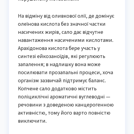
На відміну від оливкової олії, де домінує
олеїнова кислота без значної частки
насичених жирів, сало дає відчутне
навантаження насиченими кислотами.
Арахідонова кислота бере участь у
синтезі ейкозаноїдів, які регулюють
запалення; в надлишку вона може
посилювати прозапальні процеси, хоча
організм зазвичай підтримує баланс.
Копчене сало додатково містить
поліциклічні ароматичні вуглеводні —
речовини з доведеною канцерогенною
активністю, тому його варто повністю
виключити.