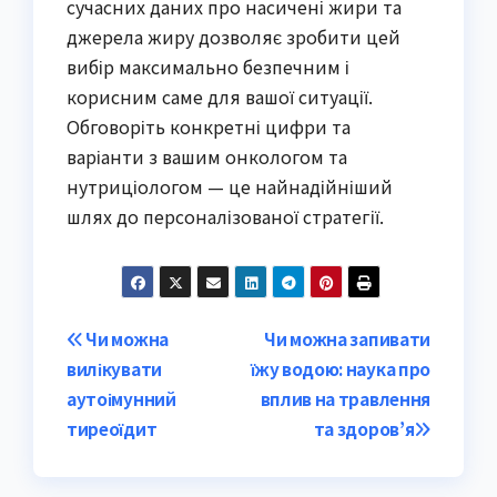
сучасних даних про насичені жири та
джерела жиру дозволяє зробити цей
вибір максимально безпечним і
корисним саме для вашої ситуації.
Обговоріть конкретні цифри та
варіанти з вашим онкологом та
нутриціологом — це найнадійніший
шлях до персоналізованої стратегії.
Post
Чи можна
Чи можна запивати
вилікувати
їжу водою: наука про
navigation
аутоімунний
вплив на травлення
тиреоїдит
та здоров’я