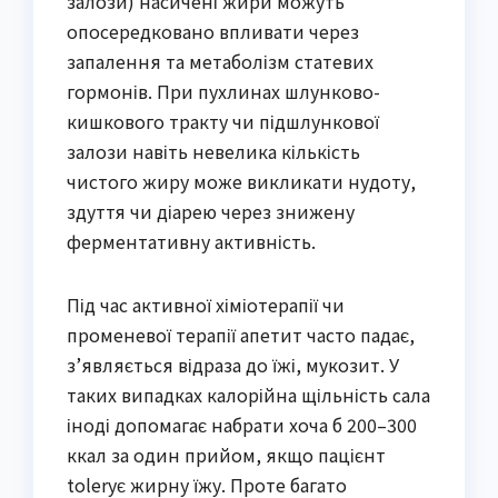
залози) насичені жири можуть
опосередковано впливати через
запалення та метаболізм статевих
гормонів. При пухлинах шлунково-
кишкового тракту чи підшлункової
залози навіть невелика кількість
чистого жиру може викликати нудоту,
здуття чи діарею через знижену
ферментативну активність.
Під час активної хіміотерапії чи
променевої терапії апетит часто падає,
з’являється відраза до їжі, мукозит. У
таких випадках калорійна щільність сала
іноді допомагає набрати хоча б 200–300
ккал за один прийом, якщо пацієнт
tolerує жирну їжу. Проте багато