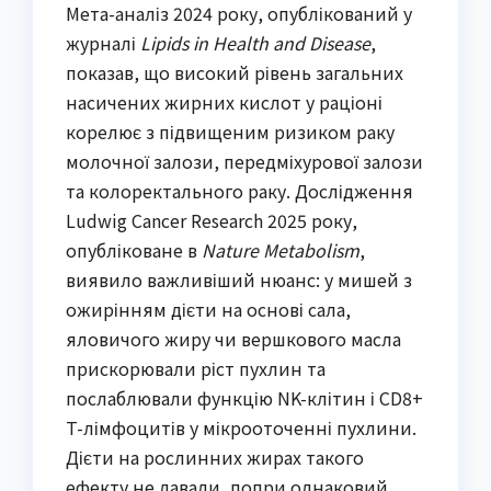
Мета-аналіз 2024 року, опублікований у
журналі
Lipids in Health and Disease
,
показав, що високий рівень загальних
насичених жирних кислот у раціоні
корелює з підвищеним ризиком раку
молочної залози, передміхурової залози
та колоректального раку. Дослідження
Ludwig Cancer Research 2025 року,
опубліковане в
Nature Metabolism
,
виявило важливіший нюанс: у мишей з
ожирінням дієти на основі сала,
яловичого жиру чи вершкового масла
прискорювали ріст пухлин та
послаблювали функцію NK-клітин і CD8+
T-лімфоцитів у мікрооточенні пухлини.
Дієти на рослинних жирах такого
ефекту не давали, попри однаковий