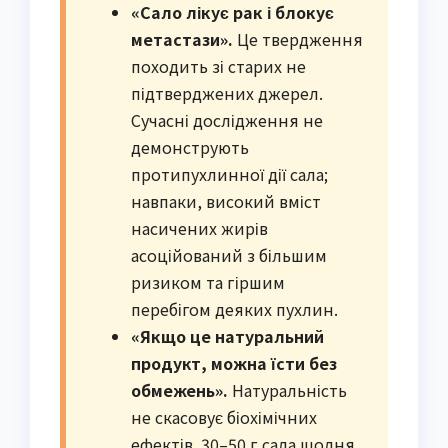
«Сало лікує рак і блокує
метастази».
Це твердження
походить зі старих не
підтверджених джерел.
Сучасні дослідження не
демонструють
протипухлинної дії сала;
навпаки, високий вміст
насичених жирів
асоційований з більшим
ризиком та гіршим
перебігом деяких пухлин.
«Якщо це натуральний
продукт, можна їсти без
обмежень».
Натуральність
не скасовує біохімічних
ефектів. 30–50 г сала щодня