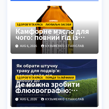
ЗДОРОВ’Я ТА КРАСА
ЛІКУВАЛЬНІ ЗАСОБИ
Камфорне масло для
чого: повний гід із
застосуванням і
AUG 6, 2026
КУЗЬМЕНКО СТАНІСЛАВ
властивостями
ЗДОРОВ’Я ТА КРАСА
ПОРАДИ ТА ЛАЙФХАКИ
Де можна зробити
флюорографію:
повний гід для
AUG 6, 2026
КУЗЬМЕНКО СТАНІСЛАВ
українців