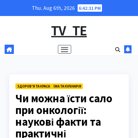
Skip
Thu. Aug 6th, 2026
6:42:32 PM
to
content
TV_TE
ЗДОРОВ’Я ТА КРАСА
ЇЖА ТА КУЛІНАРІЯ
Чи можна їсти сало
при онкології:
наукові факти та
практичні