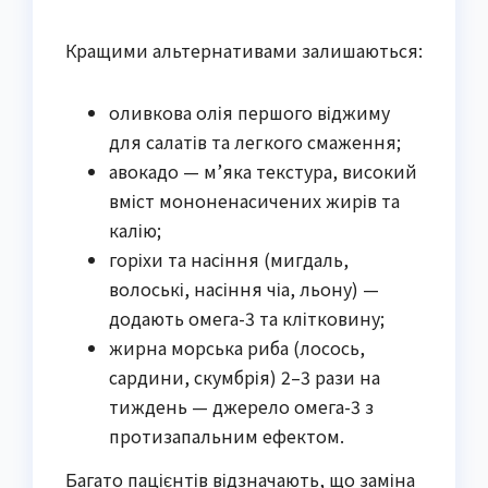
Кращими альтернативами залишаються:
оливкова олія першого віджиму
для салатів та легкого смаження;
авокадо — м’яка текстура, високий
вміст мононенасичених жирів та
калію;
горіхи та насіння (мигдаль,
волоські, насіння чіа, льону) —
додають омега-3 та клітковину;
жирна морська риба (лосось,
сардини, скумбрія) 2–3 рази на
тиждень — джерело омега-3 з
протизапальним ефектом.
Багато пацієнтів відзначають, що заміна