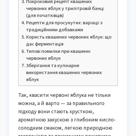
Покроковий рецепт квашених
червоних яблук у трилітровій банці
(для початківців)
Рецепти для просунутих: варіації з
традиційними добавками
Користь квашених червоних яблук: що
дає ферментація
Типові помилки при квашенні
червоних яблук
Зберігання та кулінарне
використання квашених червоних
яблук
Так, квасити червоні яблука не тільки
можна, а й варто — за правильного
підходу вони стають хрусткою,
ароматною закускою з глибоким кисло-
солодким смаком, легкою природною
газованістю та приємними рожевими