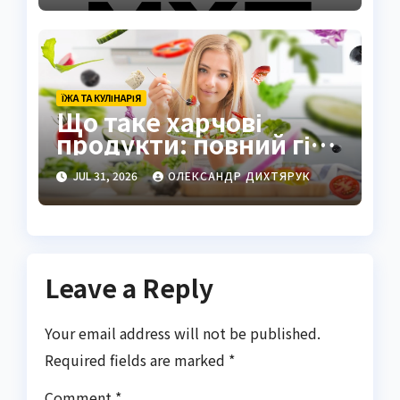
компанії України
ЇЖА ТА КУЛІНАРІЯ
Що таке харчові
продукти: повний гід
по визначенню та
JUL 31, 2026
ОЛЕКСАНДР ДИХТЯРУК
видам
Leave a Reply
Your email address will not be published.
Required fields are marked
*
Comment
*