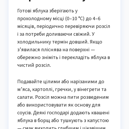
Готові яблука зберігають у
прохолодному місці (0–10 °C) до 4–6
місяців, періодично перевіряючи розсіл
і за потреби доливаючи свіжий. У
холодильнику термін довший. Якщо
з’явилася пліснява на поверхні —
обережно зніміть і перекладіть яблука в
чистий розсіл.
Подавайте цілими або нарізаними до
м’яса, картоплі, гречки, у вінегрети та
салати. Розсіл можна пити розведеним
або використовувати як основу для
соусів. Деякі господарі додають квашені
яблука в борщ або тушкують з капустою
— смак виходить глибшим і цікавішим.