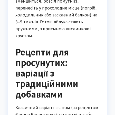
зменшиться, розсіл помутніє),
перенесіть у прохолодне місце (погріб,
холодильник або засклений балкон) на
3–5 тижнів. Готові яблука стають
пружними, з приємною кислинкою і
хрустом.
Рецепти для
просунутих:
варіації з
традиційними
добавками
Класичний варіант з сіном (за рецептом
Євгена Клопотенка): на дно відра або