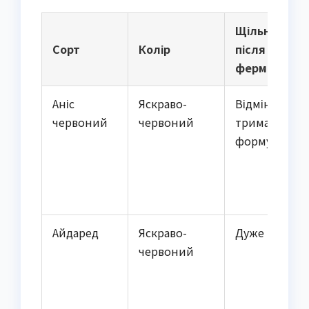
Щільність
Сорт
Колір
після
ферментації
Аніс
Яскраво-
Відмінна,
червоний
червоний
тримає
форму
Айдаред
Яскраво-
Дуже щільна
червоний