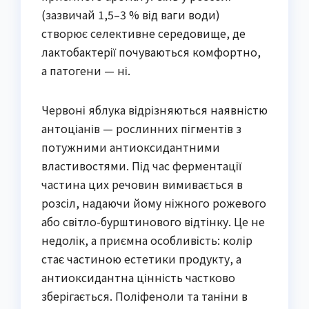
(зазвичай 1,5–3 % від ваги води)
створює селективне середовище, де
лактобактерії почуваються комфортно,
а патогени — ні.
Червоні яблука відрізняються наявністю
антоціанів — рослинних пігментів з
потужними антиоксидантними
властивостями. Під час ферментації
частина цих речовин вимивається в
розсіл, надаючи йому ніжного рожевого
або світло-бурштинового відтінку. Це не
недолік, а приємна особливість: колір
стає частиною естетики продукту, а
антиоксидантна цінність частково
зберігається. Поліфеноли та таніни в