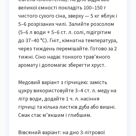
великої ємності покладіть 100–150 г
чистого сухого сіна, зверху — 5 кг яблук і
5–6 розрізаних чилі. Залийте розсолом
(5–6 л води + 5–6 ст. л. солі, підігрітим
до 37–40 °C). Гніт, кімнатна температура,
через тиждень перемішайте. Готово за 2
тижні. Сіно надає тонкого трав’яного
аромату і допомагає зберегти хруст.
Медовий варіант з гірчицею: замість
цукру використовуйте 3–4 ст. л. меду на
літр води, додайте 1 ч. л. насіння
гірчиці та кілька листків дуба або вишні.
Смак стає м’якшим і глибшим.
Вівсяний варіант: на дно 3-літрової