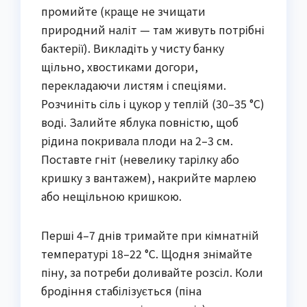
промийте (краще не зчищати
природний наліт — там живуть потрібні
бактерії). Викладіть у чисту банку
щільно, хвостиками догори,
перекладаючи листям і спеціями.
Розчиніть сіль і цукор у теплій (30–35 °C)
воді. Залийте яблука повністю, щоб
рідина покривала плоди на 2–3 см.
Поставте гніт (невелику тарілку або
кришку з вантажем), накрийте марлею
або нещільною кришкою.
Перші 4–7 днів тримайте при кімнатній
температурі 18–22 °C. Щодня знімайте
піну, за потреби доливайте розсіл. Коли
бродіння стабілізується (піна