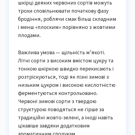
шкірці деяких червоних сортів можуть
трохи сповільнювати початкову фазу
бродіння, роблячи смак більш складним
і менш «плоским» порівняно з жовтими
плодами.
Важлива умова — щільність м’якоті.
Літні сорти з високим вмістом цукру та
тонкою шкіркою швидко перекисають і
розтріскуються, тоді як пізні зимові з
низьким цукром і високою кислотністю
ферментуються контрольовано.
Червоні зимові сорти з твердою
структурою поводяться не гірше за
традиційні жовто-зелені, а іноді навіть
цікавіше завдяки додатковим
ароматичним сполукам.