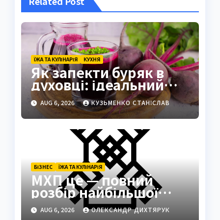
Related Post
ЇЖА ТА КУЛІНАРІЯ
КУХНЯ
Як запекти буряк в
духовці: ідеальний
спосіб зберегти смак
AUG 6, 2026
КУЗЬМЕНКО СТАНІСЛАВ
БІЗНЕС
ЇЖА ТА КУЛІНАРІЯ
МХП це — повний
розбір найбільшої
кулінарної та
AUG 6, 2026
ОЛЕКСАНДР ДИХТЯРУК
агротехнологічної