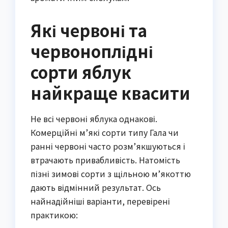
Які червоні та
червоноплідні
сорти яблук
найкраще квасити
Не всі червоні яблука однакові.
Комерційні м’які сорти типу Гала чи
ранні червоні часто розм’якшуються і
втрачають привабливість. Натомість
пізні зимові сорти з щільною м’якоттю
дають відмінний результат. Ось
найнадійніші варіанти, перевірені
практикою: