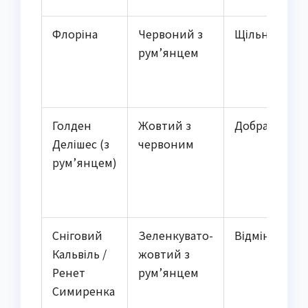
Флоріна
Червоний з
Щільна
рум’янцем
Голден
Жовтий з
Добра
Делішес (з
червоним
рум’янцем)
Сніговий
Зеленкувато-
Відмінна
Кальвіль /
жовтий з
Ренет
рум’янцем
Симиренка