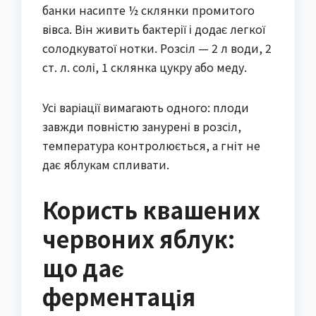
банки насипте ½ склянки промитого
вівса. Він живить бактерії і додає легкої
солодкуватої нотки. Розсіл — 2 л води, 2
ст. л. солі, 1 склянка цукру або меду.
Усі варіації вимагають одного: плоди
завжди повністю занурені в розсіл,
температура контролюється, а гніт не
дає яблукам спливати.
Користь квашених
червоних яблук:
що дає
ферментація