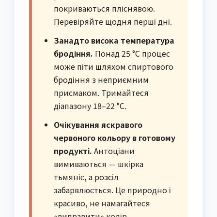
покриваються пліснявою.
Перевіряйте щодня перші дні.
Занадто висока температура
бродіння.
Понад 25 °C процес
може піти шляхом спиртового
бродіння з неприємним
присмаком. Тримайтеся
діапазону 18–22 °C.
Очікування яскравого
червоного кольору в готовому
продукті.
Антоціани
вимиваються — шкірка
тьмяніє, а розсіл
забарвлюється. Це природно і
красиво, не намагайтеся
«виправити» колір.