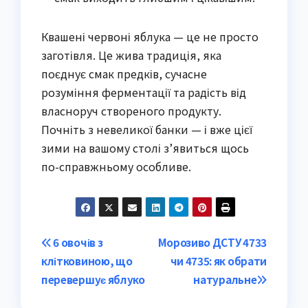
Квашені червоні яблука — це не просто
заготівля. Це жива традиція, яка
поєднує смак предків, сучасне
розуміння ферментації та радість від
власноруч створеного продукту.
Почніть з невеликої банки — і вже цієї
зими на вашому столі з’явиться щось
по-справжньому особливе.
Post
6 овочів з
Морозиво ДСТУ 4733
клітковиною, що
чи 4735: як обрати
navigation
перевершує яблуко
натуральне