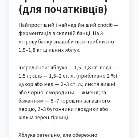
(для початківців)
Найпростіший і найнадійніший спосіб —
ферментація в скляній банці. На 3-
літрову банку знадобиться приблизно
1,5–1,8 кг щільних яблук.
Інгредієнти: яблука — 1,5–1,8 кг; вода —
1,5 л; сіль — 1,5–2 ст. л. (приблизно 2 %);
цукор або мед — 2–3 ст. л.; листя вишні
або чорної смородини — жменя; за
бажанням — 5–7 горошин запашного
перцю, 2–3 бутончики гвоздики або
кілька зерен гірчиці.
Яблука ретельно, але обережно