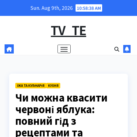
Skip
Sun. Aug 9th, 2026
10:58:39 AM
to
content
TV_TE
ЇЖА ТА КУЛІНАРІЯ
КУХНЯ
Чи можна квасити
червоні яблука:
повний гід з
рецептами та