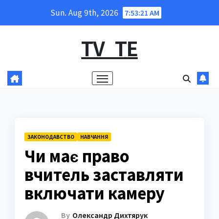
Skip
Sun. Aug 9th, 2026
7:53:22 AM
to
content
TV_TE
ЗАКОНОДАВСТВО
НАВЧАННЯ
Чи має право
вчитель заставляти
включати камеру
By
Олександр Дихтярук