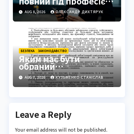
повний гід професією,
освітою та кар’єрою
AUG 8, 2026
ОЛЕКСАНДР ДИХТЯРУК
БЕЗПЕКА
ЗАКОНОДАВСТВО
Яким має бути
обраний
поліцейський захід:
AUG 7, 2026
КУЗЬМЕНКО СТАНІСЛАВ
ключові вимоги
закону
Leave a Reply
Your email address will not be published.