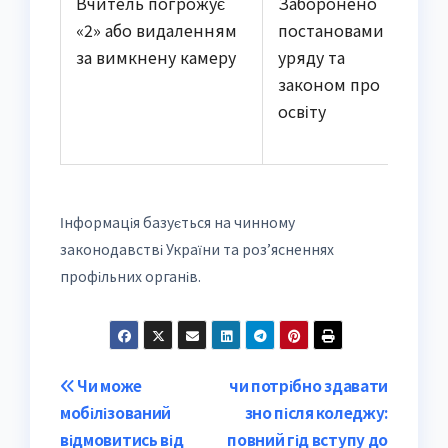
Вчитель погрожує
Заборонено
«2» або видаленням
постановами
за вимкнену камеру
уряду та
законом про
освіту
Інформація базується на чинному
законодавстві України та роз’ясненнях
профільних органів.
Post
Чи може
чи потрібно здавати
мобілізований
зно після коледжу:
navigation
відмовитись від
повний гід вступу до