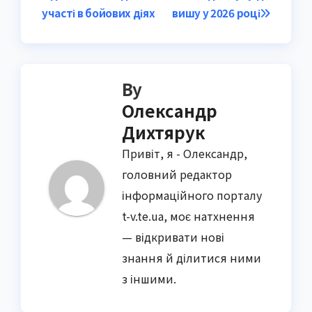
участі в бойових діях
вишу у 2026 році
By
Олександр
Дихтярук
Привіт, я - Олександр,
головний редактор
інформаційного порталу
t-v.te.ua, моє натхнення
— відкривати нові
знання й ділитися ними
з іншими.