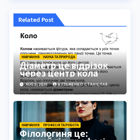
Related Post
НАВЧАННЯ
НАУКА ТА ПРИРОДА
Діаметр це відрізок
через центр кола
AUG 9, 2026
КУЗЬМЕНКО СТАНІСЛАВ
НАВЧАННЯ
ПРОФЕСІЯ ТА РОБОТА
Філологиня це: