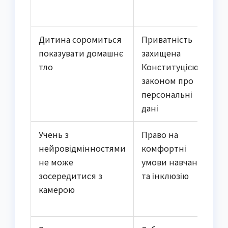
Дитина соромиться
Приватність
показувати домашнє
захищена
тло
Конституцією та
законом про
персональні
дані
Учень з
Право на
нейровідмінностями
комфортні
не може
умови навчання
зосередитися з
та інклюзію
камерою