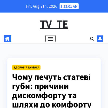
Skip
Fri. Aug 7th, 2026
3:22:02 AM
to
content
TV_TE
ЗДОРОВ’Я ТА КРАСА
Чому печуть статеві
губи: причини
дискомфорту та
шляхи до комфорту