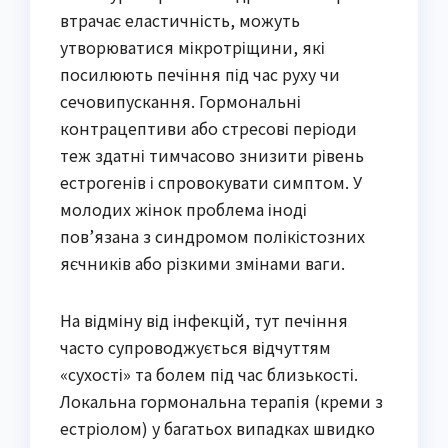
втрачає еластичність, можуть
утворюватися мікротріщини, які
посилюють печіння під час руху чи
сечовипускання. Гормональні
контрацептиви або стресові періоди
теж здатні тимчасово знизити рівень
естрогенів і спровокувати симптом. У
молодих жінок проблема іноді
пов’язана з синдромом полікістозних
яєчників або різкими змінами ваги.
На відміну від інфекцій, тут печіння
часто супроводжується відчуттям
«сухості» та болем під час близькості.
Локальна гормональна терапія (креми з
естріолом) у багатьох випадках швидко