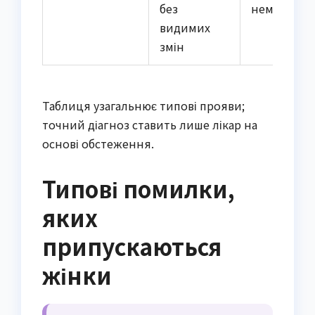
без
немає
видимих
змін
Таблиця узагальнює типові прояви;
точний діагноз ставить лише лікар на
основі обстеження.
Типові помилки,
яких
припускаються
жінки