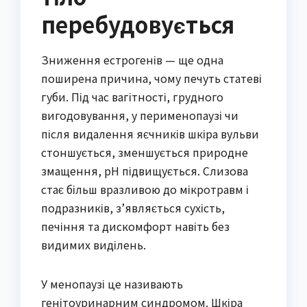
перебудовується
Зниження естрогенів — ще одна
поширена причина, чому печуть статеві
губи. Під час вагітності, грудного
вигодовування, у перименопаузі чи
після видалення яєчників шкіра вульви
стоншується, зменшується природне
змащення, pH підвищується. Слизова
стає більш вразливою до мікротравм і
подразників, з’являється сухість,
печіння та дискомфорт навіть без
видимих виділень.
У менопаузі це називають
генітоуринарним синдромом. Шкіра