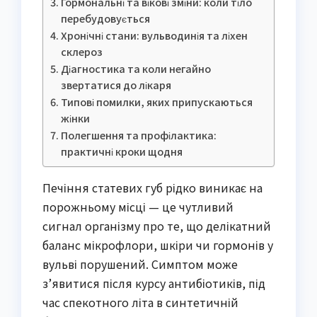
Гормональні та вікові зміни: коли тіло
перебудовується
Хронічні стани: вульводинія та ліхен
склероз
Діагностика та коли негайно
звертатися до лікаря
Типові помилки, яких припускаються
жінки
Полегшення та профілактика:
практичні кроки щодня
Печіння статевих губ рідко виникає на
порожньому місці — це чутливий
сигнал організму про те, що делікатний
баланс мікрофлори, шкіри чи гормонів у
вульві порушений. Симптом може
з’явитися після курсу антибіотиків, під
час спекотного літа в синтетичній