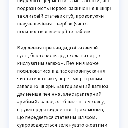
виділяють ферменти та метаболіти, які
подразнюють нервові закінчення в шкірі
та слизовій статевих губ, провокуючи
пекуче печіння, свербіж (часто
посилюється ввечері) та набряк.
Виділення при кандидозі зазвичай
густі, білого кольору, схожі на сир, з
кислуватим запахом. Печіння може
посилюватися під час сечовипускання
чи статевого акту через мікротравми
запаленої шкіри. Бактеріальний вагіноз
дає менше печіння, але характерний
«рибний» запах, особливо після сексу, і
сіруваті рідкі виділення. Трихомоніаз,
що передається статевим шляхом,
супроводжується зеленувато-жовтими