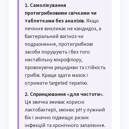
1. Самолікування
протигрибковими свічками чи
таблетками без аналізів.
Якщо
печіння викликає не кандидоз, а
бактеріальний вагіноз чи
подразнення, протигрибкові
засоби порушують і без того
нестабільну мікрофлору,
провокуючи рецидиви та стійкість
грибів. Краще здати мазок і
отримати targeted терапію.
2. Спринцювання «для чистоти».
Ця звичка змиває корисні
лактобактерії, змінює pH у лужний
бік і значно підвищує ризик
інфекцій та хронічного запалення.