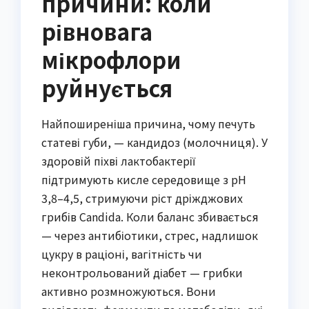
причини: коли
рівновага
мікрофлори
руйнується
Найпоширеніша причина, чому печуть
статеві губи, — кандидоз (молочниця). У
здоровій піхві лактобактерії
підтримують кисле середовище з pH
3,8–4,5, стримуючи ріст дріжджових
грибів Candida. Коли баланс збивається
— через антибіотики, стрес, надлишок
цукру в раціоні, вагітність чи
неконтрольований діабет — грибки
активно розмножуються. Вони