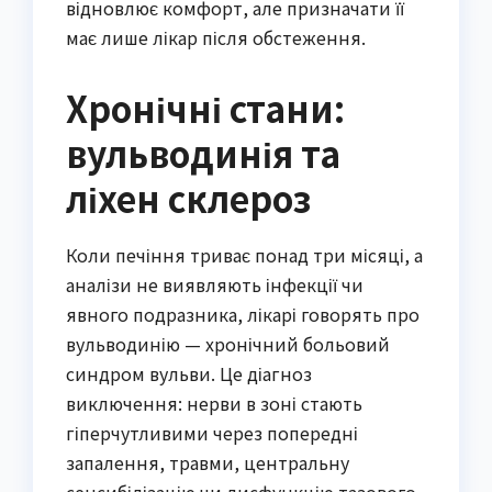
відновлює комфорт, але призначати її
має лише лікар після обстеження.
Хронічні стани:
вульводинія та
ліхен склероз
Коли печіння триває понад три місяці, а
аналізи не виявляють інфекції чи
явного подразника, лікарі говорять про
вульводинію — хронічний больовий
синдром вульви. Це діагноз
виключення: нерви в зоні стають
гіперчутливими через попередні
запалення, травми, центральну
сенсибілізацію чи дисфункцію тазового