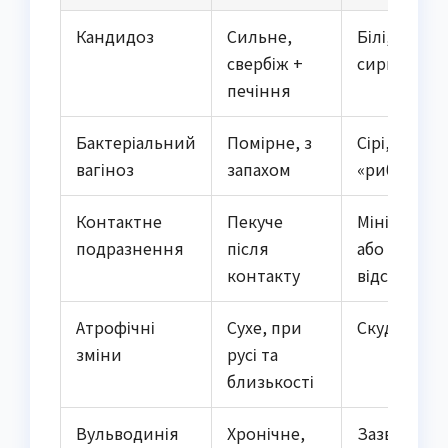
Кандидоз
Сильне,
Білі,
свербіж +
сирнисті
печіння
Бактеріальний
Помірне, з
Сірі, рідкі,
вагіноз
запахом
«рибні»
Контактне
Пекуче
Мінімальні
подразнення
після
або
контакту
відсутні
Атрофічні
Сухе, при
Скудні
зміни
русі та
близькості
Вульводинія
Хронічне,
Зазвичай