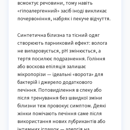
всмоктує речовини, тому навіть
«гіпоалергенний» засіб іноді викликає
почервоніння, набряк і пекуче відчуття.
Синтетична білизна та тісний одяг
створюють парниковий ефект: волога
не випаровується, pH змінюється, а
тертя посилює подразнення. Гоління
або воскова епіляція залишає
мікропорізи — ідеальні «ворота» для
бактерій і джерело додаткового
печіння. Потовиділення в спеку або
після тренування без швидкої зміни
білизни теж провокує симптом. Деякі
жінки помічають печіння саме після
використання нових лубрикантів або
інтимних іграшок — алергія на