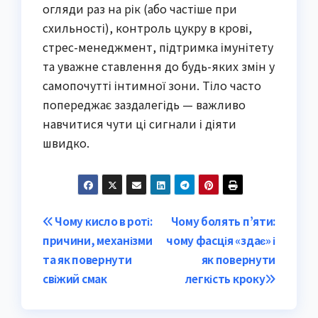
огляди раз на рік (або частіше при
схильності), контроль цукру в крові,
стрес-менеджмент, підтримка імунітету
та уважне ставлення до будь-яких змін у
самопочутті інтимної зони. Тіло часто
попереджає заздалегідь — важливо
навчитися чути ці сигнали і діяти
швидко.
Post
Чому кисло в роті:
Чому болять п’яти:
причини, механізми
чому фасція «здає» і
navigation
та як повернути
як повернути
свіжий смак
легкість кроку