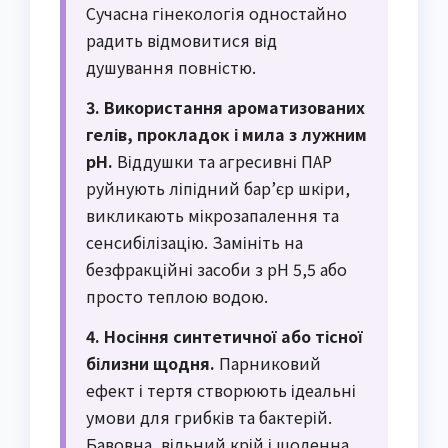
Сучасна гінекологія одностайно
радить відмовитися від
душування повністю.
3. Використання ароматизованих
гелів, прокладок і мила з лужним
pH.
Віддушки та агресивні ПАР
руйнують ліпідний бар’єр шкіри,
викликають мікрозапалення та
сенсибілізацію. Замініть на
безфракційні засоби з pH 5,5 або
просто теплою водою.
4. Носіння синтетичної або тісної
білизни щодня.
Парниковий
ефект і тертя створюють ідеальні
умови для грибків та бактерій.
Бавовна, вільний крій і щоденна