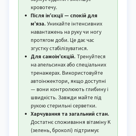
кровотечу.
Після ін’єкції — спокій для
м’яза.
Уникайте інтенсивних
навантажень на руку чи ногу
протягом доби. Це дає час
згустку стабілізуватися.
Для самоін’єкцій.
Тренуйтеся
на апельсинах або спеціальних
тренажерах. Використовуйте
автоінжектори, якщо доступні
— вони контролюють глибину і
швидкість. Завжди майте під
рукою стерильні серветки.
Харчування та загальний стан.
Достатнє споживання вітаміну K
(зелень, броколі) підтримує