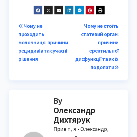
Post
Чому не
Чому не стоїть
проходить
статевий орган:
navigation
молочниця: причини
причини
рецидивів та сучасні
еректильної
рішення
дисфункції та як їх
подолати
By
Олександр
Дихтярук
Привіт, я - Олександр,