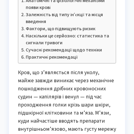
Анатомічні та фізіологічні механізми
появи крові
Залежність від типу ін’єкції та місця
введення
Фактори, що підвищують ризик
Наскільки це серйозно: статистика та
сигнали тривоги
Сучасні рекомендації щодо техніки
Практичні рекомендації
Кров, що з’являється після уколу,
майже завжди виникає через механічне
пошкодження дрібних кровоносних
судин — капілярів і венул — під час
проходження голки крізь шари шкіри,
підшкірної клітковини та м’яза. М’язи,
куди найчастіше вводять препарати
внутрішньом’язово, мають густу мережу