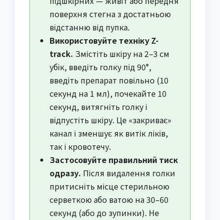
підшкірних — живіт або передня
поверхня стегна з достатньою
відстанню від пупка.
Використовуйте техніку Z-
track.
Змістіть шкіру на 2–3 см
убік, введіть голку під 90°,
введіть препарат повільно (10
секунд на 1 мл), почекайте 10
секунд, витягніть голку і
відпустіть шкіру. Це «закриває»
канал і зменшує як витік ліків,
так і кровотечу.
Застосовуйте правильний тиск
одразу.
Після видалення голки
притисніть місце стерильною
серветкою або ватою на 30–60
секунд (або до зупинки). Не