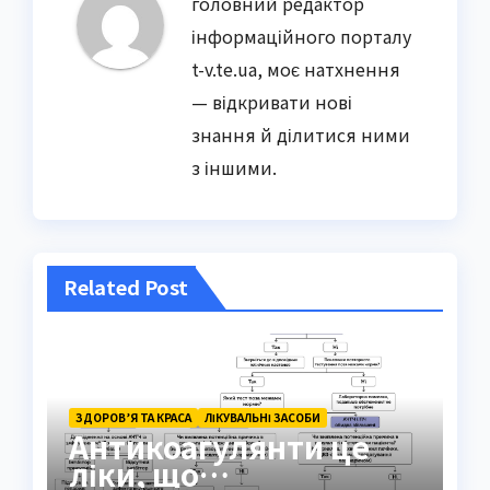
головний редактор
інформаційного порталу
t-v.te.ua, моє натхнення
— відкривати нові
знання й ділитися ними
з іншими.
Related Post
ЗДОРОВ’Я ТА КРАСА
ЛІКУВАЛЬНІ ЗАСОБИ
Антикоагулянти це
ліки, що