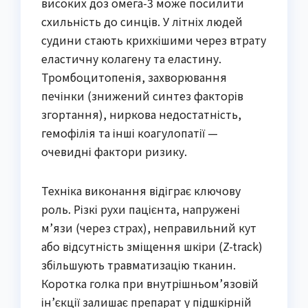
високих доз омега-3 може посилити
схильність до синців. У літніх людей
судини стають крихкішими через втрату
еластичну колагену та еластину.
Тромбоцитопенія, захворювання
печінки (знижений синтез факторів
згортання), ниркова недостатність,
гемофілія та інші коагулопатії —
очевидні фактори ризику.
Техніка виконання відіграє ключову
роль. Різкі рухи пацієнта, напружені
м’язи (через страх), неправильний кут
або відсутність зміщення шкіри (Z-track)
збільшують травматизацію тканин.
Коротка голка при внутрішньом’язовій
ін’єкції залишає препарат у підшкірній