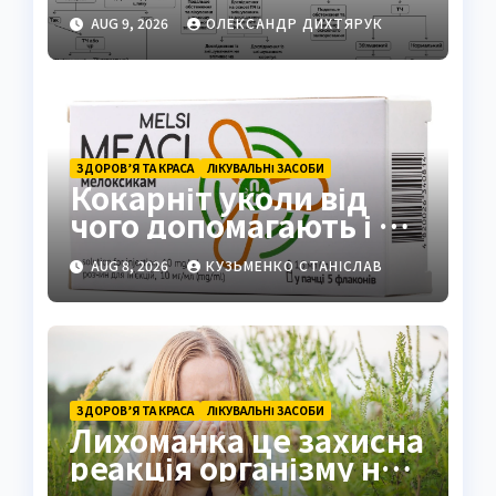
контролюють
AUG 9, 2026
ОЛЕКСАНДР ДИХТЯРУК
згортання крові
ЗДОРОВ’Я ТА КРАСА
ЛІКУВАЛЬНІ ЗАСОБИ
Кокарніт уколи від
чого допомагають і як
працюють
AUG 8, 2026
КУЗЬМЕНКО СТАНІСЛАВ
ЗДОРОВ’Я ТА КРАСА
ЛІКУВАЛЬНІ ЗАСОБИ
Лихоманка це захисна
реакція організму на
інфекцію