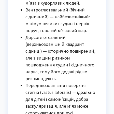
м’яза в худорлявих людей.
Вентроглютеальний (бічний
сідничний) — найбезпечніший:
мінімум великих судин і нервів
поруч, товстий м’язовий шар.
Дорсоглютеальний
(верхньозовнішній квадрант
сідниці) — історично поширений,
але з вищим ризиком
пошкодження судин і сідничного
нерва, тому його дедалі рідше
рекомендують.
Передньозовнішня поверхня
стегна (vastus lateralis) — ідеально
для дітей і самоін’єкцій, добра
васкуляризація, але м’яз може
скорочуватися при русі.