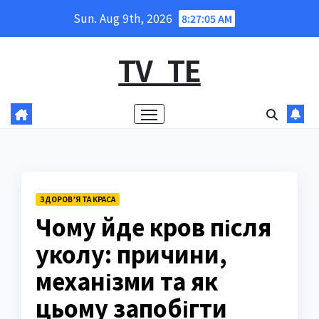
Skip
Sun. Aug 9th, 2026
8:27:06 AM
to
content
TV_TE
ЗДОРОВ’Я ТА КРАСА
Чому йде кров після
уколу: причини,
механізми та як
цьому запобігти