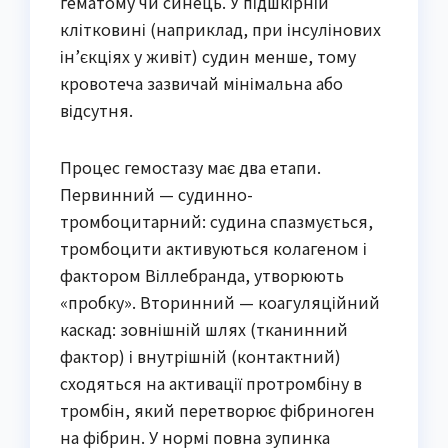
гематому чи синець. У підшкірній
клітковині (наприклад, при інсулінових
ін’єкціях у живіт) судин менше, тому
кровотеча зазвичай мінімальна або
відсутня.
Процес гемостазу має два етапи.
Первинний — судинно-
тромбоцитарний: судина спазмується,
тромбоцити активуються колагеном і
фактором Віллебранда, утворюють
«пробку». Вторинний — коагуляційний
каскад: зовнішній шлях (тканинний
фактор) і внутрішній (контактний)
сходяться на активації протромбіну в
тромбін, який перетворює фібриноген
на фібрин. У нормі повна зупинка