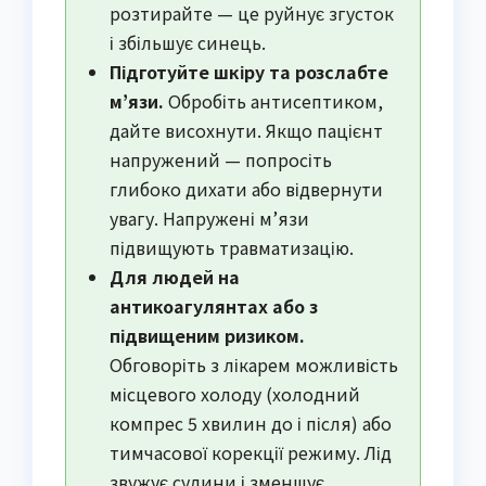
розтирайте — це руйнує згусток
і збільшує синець.
Підготуйте шкіру та розслабте
м’язи.
Обробіть антисептиком,
дайте висохнути. Якщо пацієнт
напружений — попросіть
глибоко дихати або відвернути
увагу. Напружені м’язи
підвищують травматизацію.
Для людей на
антикоагулянтах або з
підвищеним ризиком.
Обговоріть з лікарем можливість
місцевого холоду (холодний
компрес 5 хвилин до і після) або
тимчасової корекції режиму. Лід
звужує судини і зменшує