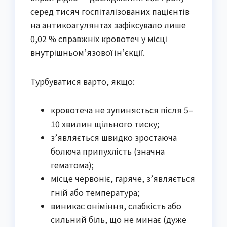
серед тисяч госпіталізованих пацієнтів
на антикоагулянтах зафіксувало лише
0,02 % справжніх кровотеч у місці
внутрішньом’язової ін’єкції.
Турбуватися варто, якщо:
кровотеча не зупиняється після 5–
10 хвилин щільного тиску;
з’являється швидко зростаюча
болюча припухлість (значна
гематома);
місце червоніє, гаряче, з’являється
гній або температура;
виникає оніміння, слабкість або
сильний біль, що не минає (дуже