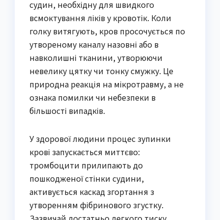
судин, необхідну для швидкого
всмоктування ліків у кровотік. Коли
голку витягують, кров просочується по
утвореному каналу назовні або в
навколишні тканини, утворюючи
невелику цятку чи тонку смужку. Це
природна реакція на мікротравму, а не
ознака помилки чи небезпеки в
більшості випадків.
У здорової людини процес зупинки
крові запускається миттєво:
тромбоцити прилипають до
пошкодженої стінки судини,
активується каскад згортання з
утворенням фібринового згустку.
Зазвичай достатньо легкого тиску