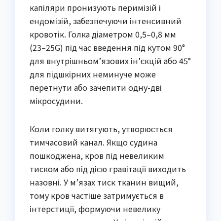
капіляри пронизують перимізій і
ендомізій, забезпечуючи інтенсивний
кровотік. Голка діаметром 0,5–0,8 мм
(23–25G) під час введення під кутом 90°
для внутрішньом’язових ін’єкцій або 45°
для підшкірних неминуче може
перетнути або зачепити одну-дві
мікросудини.
Коли голку витягують, утворюється
тимчасовий канал. Якщо судина
пошкоджена, кров під невеликим
тиском або під дією гравітації виходить
назовні. У м’язах тиск тканин вищий,
тому кров частіше затримується в
інтерстиції, формуючи невелику