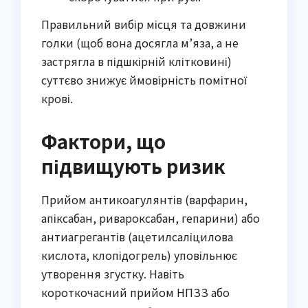
Правильний вибір місця та довжини
голки (щоб вона досягла м’яза, а не
застрягла в підшкірній клітковині)
суттєво знижує ймовірність помітної
крові.
Фактори, що
підвищують ризик
Прийом антикоагулянтів (варфарин,
апіксабан, ривароксабан, гепарини) або
антиагрегантів (ацетилсаліцилова
кислота, клопідогрель) уповільнює
утворення згустку. Навіть
короткочасний прийом НПЗЗ або