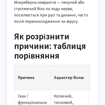
Міжреберна невралгія — пекучий або
стріляючий біль по ходу нерва,
посилюється при русі та диханні, часто
після переохолодження чи вірусу.
Як розрізнити
причини: таблиця
порівняння
Типові
Причина
Характер болю
триге
Гази /
Колючий,
Після ї
функціональна
тисковий,
газова