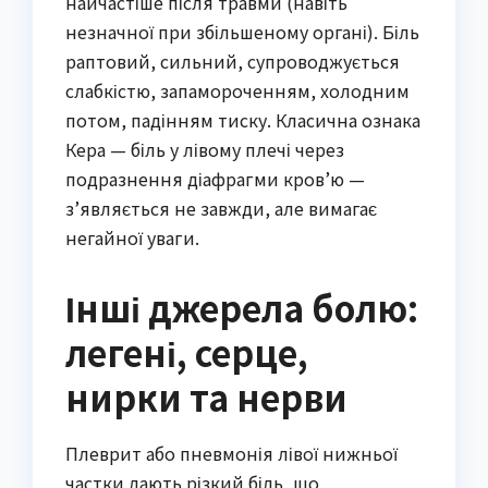
найчастіше після травми (навіть
незначної при збільшеному органі). Біль
раптовий, сильний, супроводжується
слабкістю, запамороченням, холодним
потом, падінням тиску. Класична ознака
Кера — біль у лівому плечі через
подразнення діафрагми кров’ю —
з’являється не завжди, але вимагає
негайної уваги.
Інші джерела болю:
легені, серце,
нирки та нерви
Плеврит або пневмонія лівої нижньої
частки дають різкий біль, що