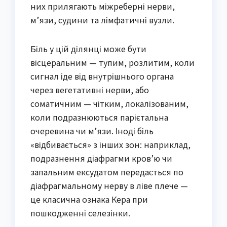
них прилягають міжреберні нерви,
м’язи, судини та лімфатичні вузли.
Біль у цій ділянці може бути
вісцеральним — тупим, розлитим, коли
сигнал іде від внутрішнього органа
через вегетативні нерви, або
соматичним — чітким, локалізованим,
коли подразнюються парієтальна
очеревина чи м’язи. Іноді біль
«відбивається» з інших зон: наприклад,
подразнення діафрагми кров’ю чи
запальним ексудатом передається по
діафрагмальному нерву в ліве плече —
це класична ознака Кера при
пошкодженні селезінки.