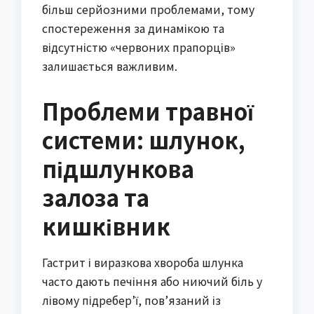
більш серйозними проблемами, тому
спостереження за динамікою та
відсутністю «червоних прапорців»
залишається важливим.
Проблеми травної
системи: шлунок,
підшлункова
залоза та
кишківник
Гастрит і виразкова хвороба шлунка
часто дають печіння або ниючий біль у
лівому підребер’ї, пов’язаний із