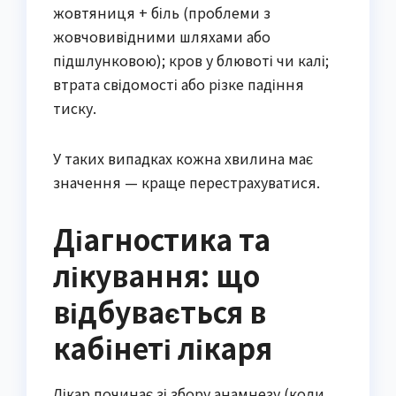
жовтяниця + біль (проблеми з
жовчовивідними шляхами або
підшлунковою); кров у блювоті чи калі;
втрата свідомості або різке падіння
тиску.
У таких випадках кожна хвилина має
значення — краще перестрахуватися.
Діагностика та
лікування: що
відбувається в
кабінеті лікаря
Лікар починає зі збору анамнезу (коли