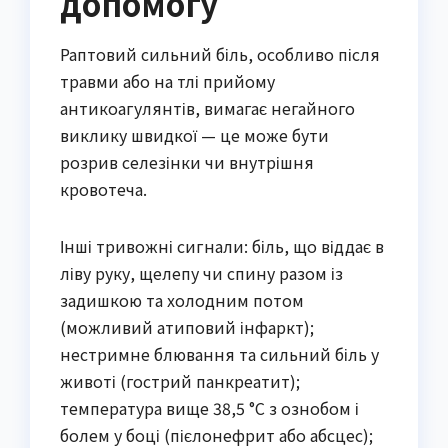
допомогу
Раптовий сильний біль, особливо після
травми або на тлі прийому
антикоагулянтів, вимагає негайного
виклику швидкої — це може бути
розрив селезінки чи внутрішня
кровотеча.
Інші тривожні сигнали: біль, що віддає в
ліву руку, щелепу чи спину разом із
задишкою та холодним потом
(можливий атиповий інфаркт);
нестримне блювання та сильний біль у
животі (гострий панкреатит);
температура вище 38,5 °C з ознобом і
болем у боці (пієлонефрит або абсцес);