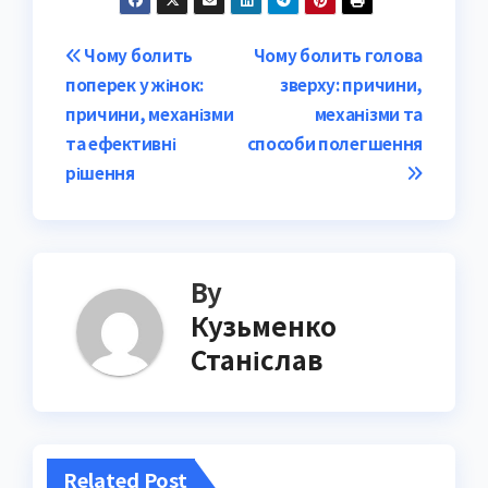
Post
Чому болить
Чому болить голова
поперек у жінок:
зверху: причини,
navigation
причини, механізми
механізми та
та ефективні
способи полегшення
рішення
By
Кузьменко
Станіслав
Related Post