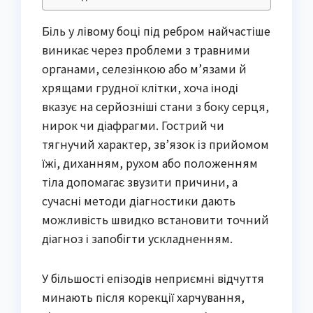
Біль у лівому боці під ребром найчастіше
виникає через проблеми з травними
органами, селезінкою або м’язами й
хрящами грудної клітки, хоча іноді
вказує на серйозніші стани з боку серця,
нирок чи діафрагми. Гострий чи
тягнучий характер, зв’язок із прийомом
їжі, диханням, рухом або положенням
тіла допомагає звузити причини, а
сучасні методи діагностики дають
можливість швидко встановити точний
діагноз і запобігти ускладненням.
У більшості епізодів неприємні відчуття
минають після корекції харчування,