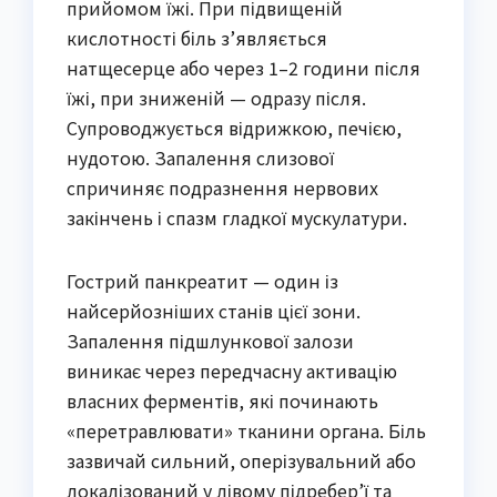
прийомом їжі. При підвищеній
кислотності біль з’являється
натщесерце або через 1–2 години після
їжі, при зниженій — одразу після.
Супроводжується відрижкою, печією,
нудотою. Запалення слизової
спричиняє подразнення нервових
закінчень і спазм гладкої мускулатури.
Гострий панкреатит — один із
найсерйозніших станів цієї зони.
Запалення підшлункової залози
виникає через передчасну активацію
власних ферментів, які починають
«перетравлювати» тканини органа. Біль
зазвичай сильний, оперізувальний або
локалізований у лівому підребер’ї та