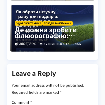
ЗДОРОВ’Я ТА КРАСА
ПОРАДИ ТА ЛАЙФХАКИ
Де можна зробити
флюорографію:
повний гід для
AUG 6, 2026
КУЗЬМЕНКО СТАНІСЛАВ
українців
Leave a Reply
Your email address will not be published.
Required fields are marked
*
Comment
*