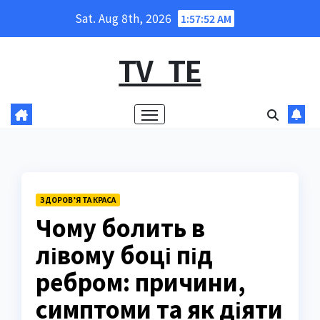
Skip
Sat. Aug 8th, 2026
1:57:53 AM
to
content
TV_TE
ЗДОРОВ’Я ТА КРАСА
Чому болить в
лівому боці під
ребром: причини,
симптоми та як діяти