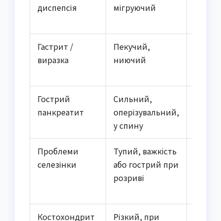
диспепсія
мігруючий
напоїв
Гастрит /
Пекучий,
Їжа, г
виразка
ниючий
кисле
Гострий
Сильний,
Жирна 
панкреатит
оперізувальний,
алког
у спину
Проблеми
Тупий, важкість
Травма
селезінки
або гострий при
інфекц
розриві
Костохондрит
Різкий, при
Рух, к