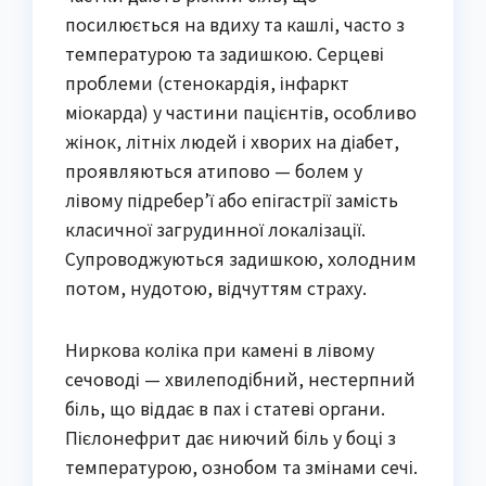
посилюється на вдиху та кашлі, часто з
температурою та задишкою. Серцеві
проблеми (стенокардія, інфаркт
міокарда) у частини пацієнтів, особливо
жінок, літніх людей і хворих на діабет,
проявляються атипово — болем у
лівому підребер’ї або епігастрії замість
класичної загрудинної локалізації.
Супроводжуються задишкою, холодним
потом, нудотою, відчуттям страху.
Ниркова коліка при камені в лівому
сечоводі — хвилеподібний, нестерпний
біль, що віддає в пах і статеві органи.
Пієлонефрит дає ниючий біль у боці з
температурою, ознобом та змінами сечі.