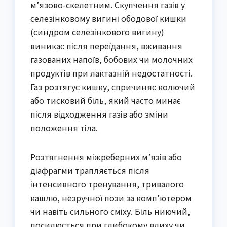
м’язово-скелетним. Скупчення газів у
селезінковому вигині ободової кишки
(синдром селезінкового вигину)
виникає після переїдання, вживання
газованих напоїв, бобових чи молочних
продуктів при лактазній недостатності.
Газ розтягує кишку, спричиняє колючий
або тисковий біль, який часто минає
після відходження газів або зміни
положення тіла.
Розтягнення міжреберних м’язів або
діафрагми трапляється після
інтенсивного тренування, тривалого
кашлю, незручної пози за комп’ютером
чи навіть сильного сміху. Біль ниючий,
посилюється при глибокому вдиху чи