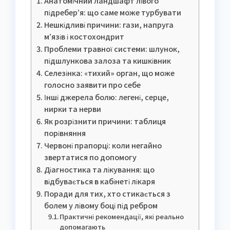
Анатомічний ландшафт лівого
підребер’я: що саме може турбувати
Нешкідливі причини: гази, напруга
м’язів і костохондрит
Проблеми травної системи: шлунок,
підшлункова залоза та кишківник
Селезінка: «тихий» орган, що може
голосно заявити про себе
Інші джерела болю: легені, серце,
нирки та нерви
Як розрізнити причини: таблиця
порівняння
Червоні прапорці: коли негайно
звертатися по допомогу
Діагностика та лікування: що
відбувається в кабінеті лікаря
Поради для тих, хто стикається з
болем у лівому боці під ребром
Практичні рекомендації, які реально
допомагають