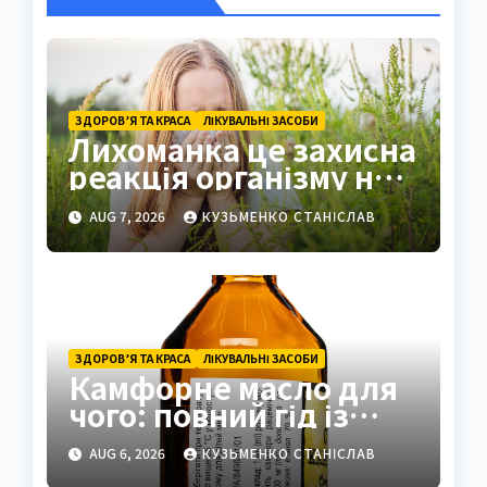
ЗДОРОВ’Я ТА КРАСА
ЛІКУВАЛЬНІ ЗАСОБИ
Лихоманка це захисна
реакція організму на
інфекцію
AUG 7, 2026
КУЗЬМЕНКО СТАНІСЛАВ
ЗДОРОВ’Я ТА КРАСА
ЛІКУВАЛЬНІ ЗАСОБИ
Камфорне масло для
чого: повний гід із
застосуванням і
AUG 6, 2026
КУЗЬМЕНКО СТАНІСЛАВ
властивостями