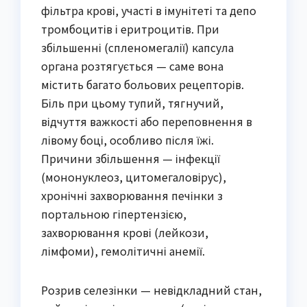
фільтра крові, участі в імунітеті та депо
тромбоцитів і еритроцитів. При
збільшенні (спленомегалії) капсула
органа розтягується — саме вона
містить багато больових рецепторів.
Біль при цьому тупий, тягнучий,
відчуття важкості або переповнення в
лівому боці, особливо після їжі.
Причини збільшення — інфекції
(мононуклеоз, цитомегаловірус),
хронічні захворювання печінки з
портальною гіпертензією,
захворювання крові (лейкози,
лімфоми), гемолітичні анемії.
Розрив селезінки — невідкладний стан,