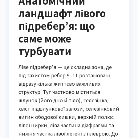
Анатомічний
ландшафт лівого
підребер’я: що
саме може
турбувати
Ліве підребер’я — це складна зона, де
під захистом ребер 9–11 розташовані
відразу кілька життєво важливих
структур. Тут частково міститься
шлунок (його дно й тіло), селезінка,
хвіст підшлункової залози, селезінковий
вигин ободової кишки, верхній полюс
лівої нирки, ліва частина діафрагми та
нижня частка лівої легені з плеврою. До