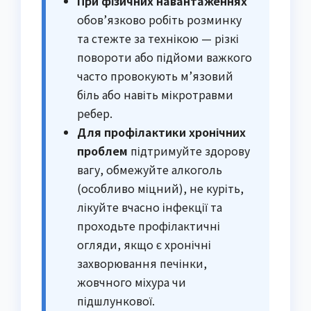
При фізичних навантаженнях
обов’язково робіть розминку
та стежте за технікою — різкі
повороти або підйоми важкого
часто провокують м’язовий
біль або навіть мікротравми
ребер.
Для профілактики хронічних
проблем
підтримуйте здорову
вагу, обмежуйте алкоголь
(особливо міцний), не куріть,
лікуйте вчасно інфекції та
проходьте профілактичні
огляди, якщо є хронічні
захворювання печінки,
жовчного міхура чи
підшлункової.