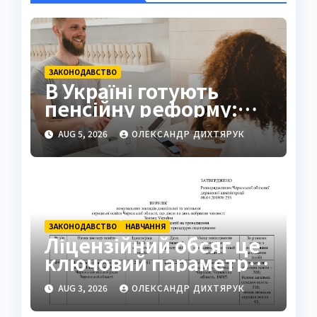
ЗАКОНОДАВСТВО
В Україні готують
пенсійну реформу:
мінімум 6000 грн
AUG 5, 2026
ОЛЕКСАНДР ДИХТЯРУК
ЗАКОНОДАВСТВО
НАВЧАННЯ
Ліцензійний обсяг це
ключовий параметр
освітньої діяльності
AUG 3, 2026
ОЛЕКСАНДР ДИХТЯРУК
закладів