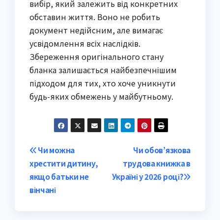
вибір, який залежить від конкретних 
обставин життя. Воно не робить 
документ недійсним, але вимагає 
усвідомлення всіх наслідків. 
Збереження оригінального стану 
бланка залишається найбезпечнішим 
підходом для тих, хто хоче уникнути 
будь-яких обмежень у майбутньому.
Post
Чи можна
Чи обов’язкова
хрестити дитину,
трудова книжка в
navigation
якщо батьки не
Україні у 2026 році?
вінчані