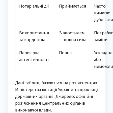
Нотаріальні дії
Приймається
Часто
вимагає
дубліката
Використання
З апостилем
Потребує
за кордоном
— повна сила
заміни
Перевірка
Повна
Ускладне
автентичності
або
неможли
Дані таблиці базуються на роз’ясненнях 
Міністерства юстиції України та практиці 
державних органів. Джерело: офіційні 
роз’яснення центральних органів 
виконавчої влади.