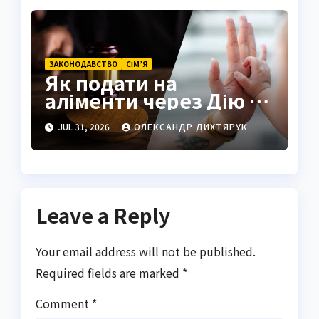
ЗАКОНОДАВСТВО
СІМ’Я
Як подати на
аліменти через Дію у
2026 році
JUL 31, 2026
ОЛЕКСАНДР ДИХТЯРУК
Leave a Reply
Your email address will not be published.
Required fields are marked
*
Comment
*