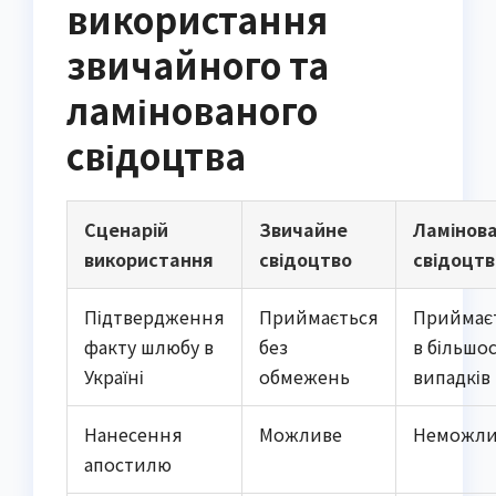
використання
звичайного та
ламінованого
свідоцтва
Сценарій
Звичайне
Ламінов
використання
свідоцтво
свідоцтв
Підтвердження
Приймається
Приймає
факту шлюбу в
без
в більшос
Україні
обмежень
випадків
Нанесення
Можливе
Неможли
апостилю