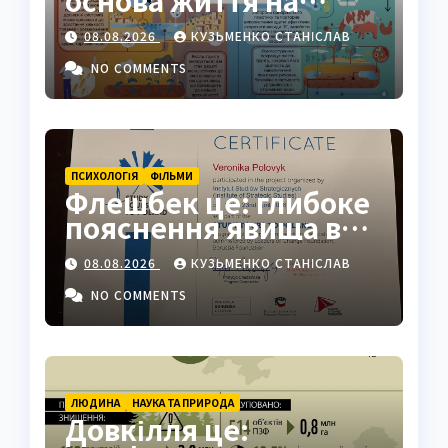
Землі: повний гід
08.08.2026
КУЗЬМЕНКО СТАНІСЛАВ
NO COMMENTS
ПСИХОЛОГІЯ
ФІЛЬМИ
Флешбек це: глибоке
пояснення явища в
психології, кіно та
08.08.2026
КУЗЬМЕНКО СТАНІСЛАВ
житті
NO COMMENTS
ЛЮДИНА
НАУКА ТА ПРИРОДА
Довкілля це: