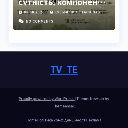
сутність, компоненти
та роль у житті
08.08.2026
КУЗЬМЕНКО СТАНІСЛАВ
людини
NO COMMENTS
TV_TE
Proudly powered by WordPress
|
Theme: Newsup by
Themeansar
.
Home
Політика конфіденційності
Реклама