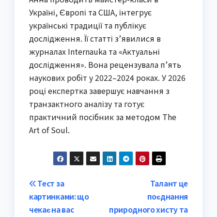
Україні, Європі та США, інтегрує
українські традиції та публікує
дослідження. Її статті з’явилися в
журналах Internauka та «Актуальні
дослідження». Вона рецензувала п’ять
наукових робіт у 2022–2024 роках. У 2026
році експертка завершує навчання з
транзактного аналізу та готує
практичний посібник за методом The
Art of Soul.
Post
Тест за
Талант це
картинками: що
поєднання
navigation
чекає на вас
природного хисту та