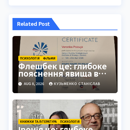
Related Post
ПСИХОЛОГІЯ
ФІЛЬМИ
Флешбек це: глибоке
пояснення явища в
психології, кіно та
AUG 8, 2026
КУЗЬМЕНКО СТАНІСЛАВ
житті
КНИЖКИ ТА ЛІТЕРАТУРА
ПСИХОЛОГІЯ
Іронія це: глибоке