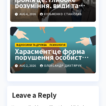
розуміння, види та
живі приклади
AUG 4, 2026
КУЗЬМЕНКО СТАНІСЛАВ
ВІДНОСИНИ ТА ДРУЖБА
ПСИХОЛОГІЯ
Харасмент це форма
порушення особистих
меж
AUG 2, 2026
ОЛЕКСАНДР ДИХТЯРУК
Leave a Reply