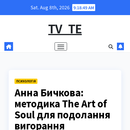
Skip
Sat. Aug 8th, 2026
9:18:50 AM
to
content
TV_TE
ПСИХОЛОГІЯ
Анна Бичкова:
методика The Art of
Soul для подолання
вигорання