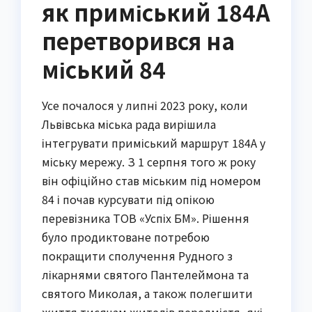
як приміський 184А
перетворився на
міський 84
Усе почалося у липні 2023 року, коли
Львівська міська рада вирішила
інтегрувати приміський маршрут 184А у
міську мережу. З 1 серпня того ж року
він офіційно став міським під номером
84 і почав курсувати під опікою
перевізника ТОВ «Успіх БМ». Рішення
було продиктоване потребою
покращити сполучення Рудного з
лікарнями святого Пантелеймона та
святого Миколая, а також полегшити
життя тисячам жителів передмістя, які