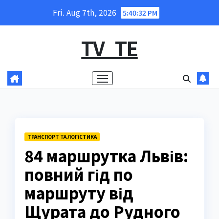
Skip
Fri. Aug 7th, 2026
5:40:33 PM
to
content
TV_TE
ТРАНСПОРТ ТА ЛОГІСТИКА
84 маршрутка Львів:
повний гід по
маршруту від
Щурата до Рудного