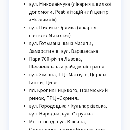
вул. Миколайчука (лікарня швидкої
допомоги, Реабілітаційний центр
«Незламні»)
вул. Пилипа Орлика (лікарня
святого Миколая)
вул. Гетьмана Івана Мазепи,
Замарстинів, вул. Варшавська
Парк 700-річчя Львова,
Шевченківська райадміністрація
вул. Хімічна, ТЦ «Магнус», Церква
Ганни, Цирк
пл. Кропивницького, Приміський
ринок, ТРЦ «Скриня»
вул. Городоцька / Кульпарківська,
вул. Народна, вул. Окружна
Мотозавод, вул. Вівсяна,
Ольховська, церква Воскресіння