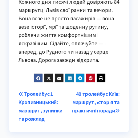
Кожного дня тисячі людей довіряють 84
маршрутці Львів свої ранки та вечори.
Вона везе не просто пасажирів — вона
везе історії, мрії та щоденну рутину,
роблячи життя комфортнішим і
яскравішим. Сідайте, оплачуйте — і
вперед, до Рудного чи назад у серце
Львова. Дорога завжди відкрита.
Post
Тролейбус 1
40 тролейбус Київ:
Кропивницький:
маршрут, історія та
navigation
маршрут, зупинки
практичні поради
та розклад