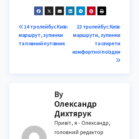
Post
14 тролейбус Київ:
23 тролейбус Київ:
маршрут, зупинки
маршрути, зупинки
navigation
та повний путівник
та секрети
комфортної поїздки
By
Олександр
Дихтярук
Привіт, я - Олександр,
головний редактор