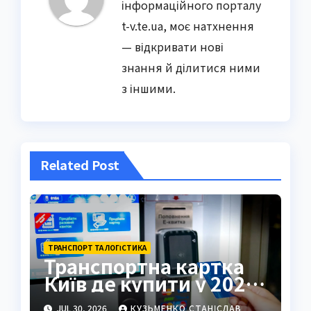
інформаційного порталу
t-v.te.ua, моє натхнення
— відкривати нові
знання й ділитися ними
з іншими.
Related Post
ТРАНСПОРТ ТА ЛОГІСТИКА
Транспортна картка
Київ де купити у 2026
році
JUL 30, 2026
КУЗЬМЕНКО СТАНІСЛАВ