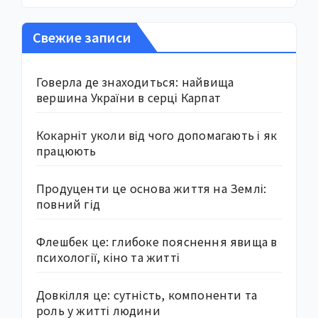
Свежие записи
Говерла де знаходиться: найвища
вершина України в серці Карпат
Кокарніт уколи від чого допомагають і як
працюють
Продуценти це основа життя на Землі:
повний гід
Флешбек це: глибоке пояснення явища в
психології, кіно та житті
Довкілля це: сутність, компоненти та
роль у житті людини