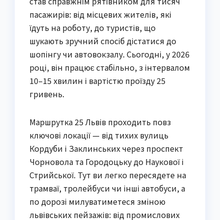
став справжнім рятівником для тисяч
пасажирів: від місцевих жителів, які
їдуть на роботу, до туристів, що
шукають зручний спосіб дістатися до
шопінгу чи автовокзалу. Сьогодні, у 2026
році, він працює стабільно, з інтервалом
10–15 хвилин і вартістю проїзду 25
гривень.
Маршрутка 25 Львів проходить повз
ключові локації — від тихих вулиць
Кордуби і Заклинських через проспект
Чорновола та Городоцьку до Наукової і
Стрийської. Тут ви легко пересядете на
трамваї, тролейбуси чи інші автобуси, а
по дорозі милуватиметеся зміною
львівських пейзажів: від промислових