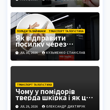
ПОРАДИ ТА ЛАЙФХАКИ
ТРАНСПОРТ ТА ЛОГІСТИКА
Як відправити
посилку через
поштомат: повна
JUL 30, 2026
КУЗЬМЕНКО СТАНІСЛАВ
інструкція 2026
ТРАНСПОРТ ТА ЛОГІСТИКА
Чому у помідорів
тверда шкірка і як це
виправити
JUL 29, 2026
ОЛЕКСАНДР ДИХТЯРУК