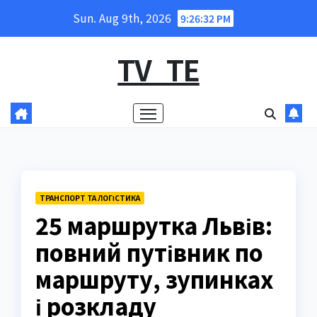
Skip
Sun. Aug 9th, 2026
9:26:33 PM
to
content
TV_TE
ТРАНСПОРТ ТА ЛОГІСТИКА
25 маршрутка Львів:
повний путівник по
маршруту, зупинках
і розкладу