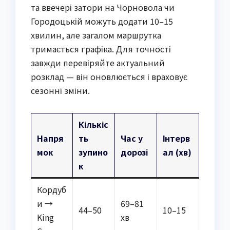
та ввечері затори на Чорновола чи
Городоцькій можуть додати 10–15
хвилин, але загалом маршрутка
тримається графіка. Для точності
завжди перевіряйте актуальний
розклад — він оновлюється і враховує
сезонні зміни.
Кількіс
Напря
ть
Час у
Інтерв
мок
зупино
дорозі
ал (хв)
к
Кордуб
и →
69–81
44–50
10–15
King
хв