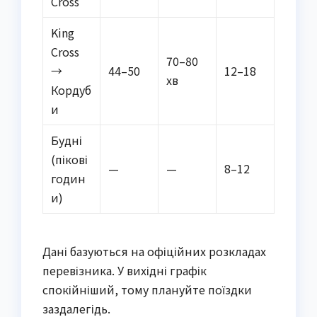
Cross
King
Cross
70–80
→
44–50
12–18
хв
Кордуб
и
Будні
(пікові
—
—
8–12
годин
и)
Дані базуються на офіційних розкладах
перевізника. У вихідні графік
спокійніший, тому плануйте поїздки
заздалегідь.