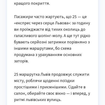
кращого покриття.
Пасажири часто жартують, що 25 — це
«експрес через серце Львова»: за годину
ви проїжджаєте від тихих околиць до
галасливого шопінг-молу. А ще тут рідко
бувають серйозні затримки порівняно з
іншими маршрутами, бо схема
продумана з урахуванням основних
заторів.
25 маршрутка Львів продовжує служити
місту, роблячи щоденні поїздки
простішими і приємнішими. Сідайте в
салон, обирайте своє вікно — і вперед, у
ритмі львівських вулиць.