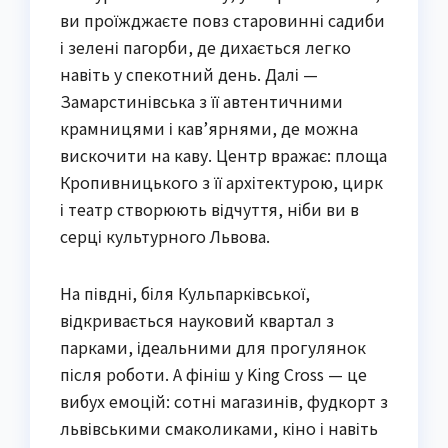
ви проїжджаєте повз старовинні садиби
і зелені пагорби, де дихається легко
навіть у спекотний день. Далі —
Замарстинівська з її автентичними
крамницями і кав’ярнями, де можна
вискочити на каву. Центр вражає: площа
Кропивницького з її архітектурою, цирк
і театр створюють відчуття, ніби ви в
серці культурного Львова.
На півдні, біля Кульпарківської,
відкривається науковий квартал з
парками, ідеальними для прогулянок
після роботи. А фініш у King Cross — це
вибух емоцій: сотні магазинів, фудкорт з
львівськими смаколиками, кіно і навіть