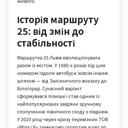
живого.
Історія маршруту
25: від змін до
стабільності
Маршрутка 25 Львів еволюціонувала
разом із містом. У 1980-х роках під цим
номером їздили автобуси зовсім іншим
шляхом — від Залізничного вокзалу до
Білогорщі. Сучасний варіант
сформувався пізніше і став одним із
найпопулярніших завдяки зручному
сполученню північного сходу з півднем.
У 2020 році через кризу перевізник ТОВ
«Міра і К» тимчасово скоротив шлях до