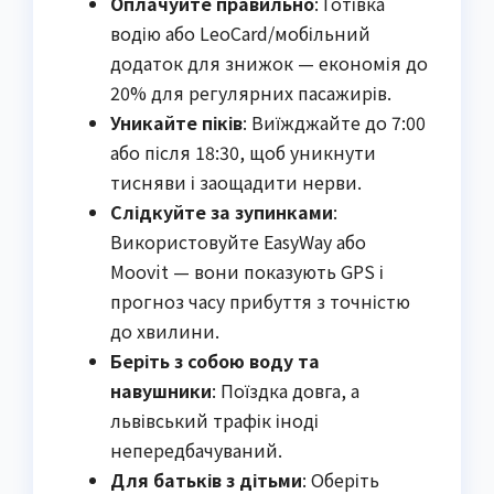
Оплачуйте правильно
: Готівка
водію або LeoCard/мобільний
додаток для знижок — економія до
20% для регулярних пасажирів.
Уникайте піків
: Виїжджайте до 7:00
або після 18:30, щоб уникнути
тисняви і заощадити нерви.
Слідкуйте за зупинками
:
Використовуйте EasyWay або
Moovit — вони показують GPS і
прогноз часу прибуття з точністю
до хвилини.
Беріть з собою воду та
навушники
: Поїздка довга, а
львівський трафік іноді
непередбачуваний.
Для батьків з дітьми
: Оберіть